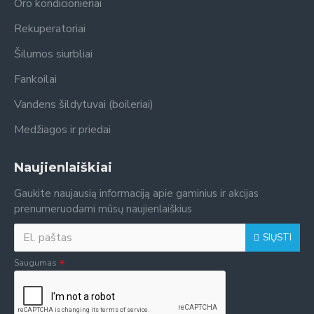
Oro kondicionieriai
Rekuperatoriai
Šilumos siurbliai
Fankoilai
Vandens šildytuvai (boileriai)
Medžiagos ir priedai
Naujienlaiškiai
Gaukite naujausią informaciją apie gaminius ir akcijas
prenumeruodami mūsų naujienlaiškius
SIŲSTI
Saugumas