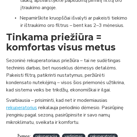
laukų, apsvarstykite papildomą
pirminį filtrą
oro
įtraukimo angoje.
Nepamirškite kruopščiai išvalyti ar pakeisti tiekimo
•
ir ištraukimo oro filtrus – bent kas 2–3 mėnesius.
Tinkama priežiūra =
komfortas visus metus
Sezoninė rekuperatoriaus priežiūra – tai ne sudėtingas
techninis darbas, bet nuoseklus dėmesys detalėms.
Pakeisti filtrą, patikrinti nustatymus, peržiūrėti
kondensato nutekėjimą – visos šios priemonės užtikrina,
kad sistema veiks be trikdžių, ekonomiškai ir ilgai.
Svarbiausia – prisiminti, kad net ir moderniausias
rekuperatorius
reikalauja periodinio dėmesio.
Pasirūpinę
įrenginiu pagal sezoną, pasirūpinsite ir savo namų
mikroklimatu, sveikata ir komfortu.
Žymos:
rekuperacija
vedinimas
rekuperatoriai