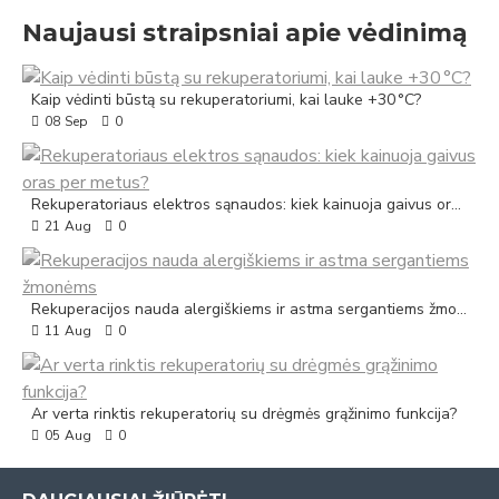
Naujausi straipsniai apie vėdinimą
Kaip vėdinti būstą su rekuperatoriumi, kai lauke +30 °C?
08
Sep
0
Rekuperatoriaus elektros sąnaudos: kiek kainuoja gaivus oras per metus?
21
Aug
0
Rekuperacijos nauda alergiškiems ir astma sergantiems žmonėms
11
Aug
0
Ar verta rinktis rekuperatorių su drėgmės grąžinimo funkcija?
05
Aug
0