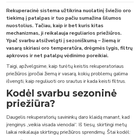
Rekuperacinė sistema užtikrina nuolatinį šviežio oro
tiekimą į patalpas ir tuo pačiu sumažina šilumos
nuostolius. Tačiau, kaip ir bet kuris kitas
mechanizmas, ji reikalauja reguliarios priežiūros.
Ypač svarbu atsižvelgti į sezoniškumą – žiemą ir
vasarą skiriasi oro temperatūra, drėgmės lygis, filtrų
apkrovos ir net patalpų vėdinimo poreikiai.
Taigi, apžvelgsime, kaip turėtų keistis rekuperatoriaus
priežiūros įpročiai žiemą ir vasarą, kokių problemų galima
išvengti, kaip reguliuoti oro srautus ir kada keisti filtrus.
Kodėl svarbu sezoninė
priežiūra?
Daugelis rekuperatorių savininkų daro klaidą manant, kad
įrenginys „veikia visada vienodai“. Iš tiesų, skirtingi metų
laikai reikalauja skirtingų priežiūros sprendimų. Štai kodėl: