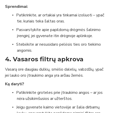
Sprendimai:
Patikrinkite, ar ortakiai yra tinkamai izoliuoti – ypač
•
tie, kuriais teka šaltas oras.
Pasvarstykite apie papildomą drėgmės šalinimo
•
įrenginį, jei gyvenate itin drėgnoje aplinkoje.
Stebėkite ar nesusidaro pelėsis ties oro tiekimo
•
angomis.
4. Vasaros filtrų apkrova
Vasarą ore daugiau dulkių, smėlio dalelių, vabzdžių, ypač
jei lauko oro įtraukimo anga yra arčiau žemės.
Ką daryti?
Patikrinkite groteles prie įtraukimo angos – ar jos
•
nėra užsikimšusios ar užterštos.
Jeigu gyvenate kaimo vietovėje ar šalia dirbamų
•