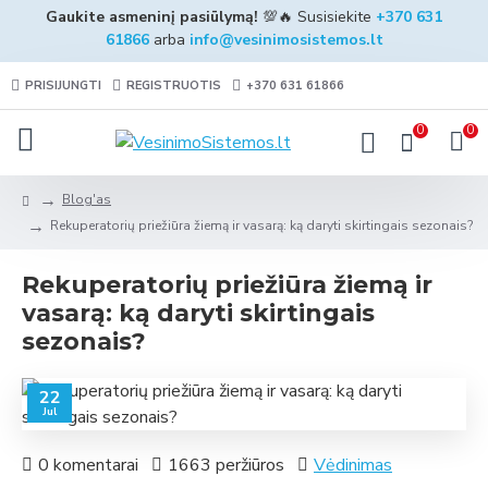
Gaukite asmeninį pasiūlymą!
💯🔥 Susisiekite
+370 631
61866
arba
info@vesinimosistemos.lt
PRISIJUNGTI
REGISTRUOTIS
+370 631 61866
0
0
Blog'as
Rekuperatorių priežiūra žiemą ir vasarą: ką daryti skirtingais sezonais?
Rekuperatorių priežiūra žiemą ir
vasarą: ką daryti skirtingais
sezonais?
22
Jul
0 komentarai
1663 peržiūros
Vėdinimas