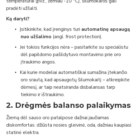
temperatūrai (pvz., žemiau -10 °C), šilumokaitis gali
pradėti užšalti.
Ką daryti?
Įsitikinkite, kad įrenginys turi
automatinę apsaugą
•
nuo užšalimo
(angl. frost protection).
Jei tokios funkcijos nėra – pasitarkite su specialistu
•
dėl papildomo pašildytuvo montavimo prie oro
įtraukimo angos.
Kai kurie modeliai automatiškai sumažina įtekančio
•
oro srautą, kad apsaugotų šilumokaitį – atkreipkite
dėmesį, ar taip neatsiranda disbalansas tarp
tiekimo ir ištraukimo.
2. Drėgmės balanso palaikymas
Žiemą dėl sauso oro patalpose dažnai jaučiamas
diskomfortas: džiūsta nosies gleivinė, oda, dažniau kaupiasi
statinė elektra.