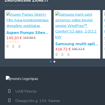
DAUGIAUSIAI ŽIŪRĖTI
Aspen Pumps Silent+ Mini Aqua kondicionieriaus drenažinis siurbliukas
145.20 €
169.98 €
Samsung multi-split sistemos vidinė bevėjė sieninė WindFree™ Comfort S2 dalis, 2.0/2.2 kW
416.72 €
595.32 €
UAB Piresta
Draugystės g. 13A, Kaunas