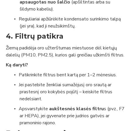
apsaugotas nuo šalčio
(apšiltintas arba su
šildymo kabeliu).
Reguliariai apžiūrėkite kondensato surinkimo talpą
•
(jei yra), kad ji neužsikimštų.
4. Filtrų patikra
Žiemą padidėja oro užterštumas miestuose dėl kietųjų
dalelių (PM10, PM2.5), kurios gali greičiau užkimšti filtrus.
Ką daryti?
Patikrinkite filtrus bent kartą per 1–2 mėnesius.
•
Jei pastebite ženkliai sumažėjusį oro srautą ar
•
prastesnį oro kokybės pojūtį – keiskite filtrus
nedelsiant.
Apsvarstykite
aukštesnės klasės filtru
s
(pvz., F7
•
ar HEPA), jei gyvenate prie judrios gatvės ar
pramoninio rajono.