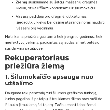
Žiemą
susiduriame su šalčiu, mažesniu drėgmės
•
kiekiu, rizika užšalti kondensatui ir šilumokaičiui.
Vasarą
padidėja oro drėgmė, dulkėtumas,
•
žiedadulkių kiekis bei dažnai atsiranda noras naudoti
vėsesnį orą vėdinimui.
Netinkama priežiūra gali lemti tiek įrenginio gedimus, tiek
neefektyvų veikimą, padidintas sąnaudas ar net pelėsio
susidarymą patalpose.
Rekuperatoriaus
priežiūra žiemą
1. Šilumokaičio apsauga nuo
užšalimo
Dauguma rekuperatorių turi šilumos grąžinimo funkciją,
kurios pagalba iš patalpų ištraukiamas šiltas oras sušildo
iš lauko įtraukiamą šaltą orą. Tačiau esant labai žemai