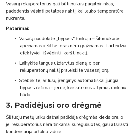
Vasarą rekuperatorius gali būti puikus pagalbininkas,
padedantis vėsinti patalpas naktį, kai lauko temperatūra
nukrenta.
Patarimai:
Vasarą naudokite
„bypass“ funkciją
– šilumokaitis
•
apeinamas ir šiltas oras nėra grąžinamas. Tai leidžia
efektyviai „išvėdinti“ karštį naktį.
Laikykite langus uždarytus dieną, o per
•
rekuperatorių naktį praleiskite vėsesnį orą.
Stebėkite, ar Jūsų įrenginys automatiškai įjungia
•
bypass režimą – jei ne, keiskite nustatymus rankiniu
būdu.
3. Padidėjusi oro drėgmė
Šiltuoju metų laiku dažnai padidėja drėgmės kiekis ore, o
jei rekuperatorius nėra tinkamai sureguliuotas, gali atsirasti
kondensacija ortakio viduje.