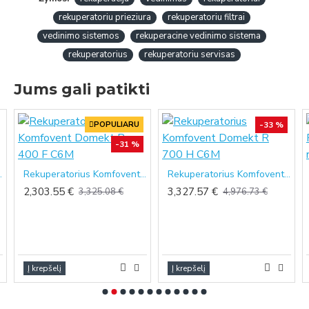
rekuperatoriu prieziura
rekuperatoriu filtrai
vedinimo sistemos
rekuperacine vedinimo sistema
rekuperatorius
rekuperatoriu servisas
Jums gali patikti
POPULIARU
-33 %
-31 %
ekt CF 250 F C6
Rekuperatorius Komfovent Domekt R 400 F C6M
Rekuperatorius Komfovent Domekt R 700 H C6M
2,303.55 €
3,327.57 €
3,325.08 €
4,976.73 €
Į krepšelį
Į krepšelį