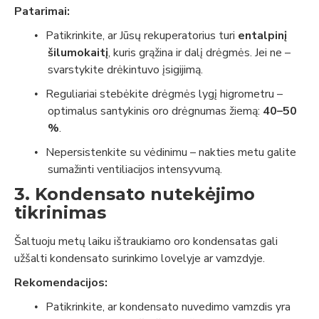
Patarimai:
Patikrinkite, ar Jūsų rekuperatorius turi
entalpinį
•
šilumokaitį
, kuris grąžina ir dalį drėgmės. Jei ne –
svarstykite drėkintuvo įsigijimą.
Reguliariai stebėkite drėgmės lygį higrometru –
•
optimalus santykinis oro drėgnumas žiemą:
40–50
%
.
Nepersistenkite su vėdinimu – nakties metu galite
•
sumažinti ventiliacijos intensyvumą.
3. Kondensato nutekėjimo
tikrinimas
Šaltuoju metų laiku ištraukiamo oro kondensatas gali
užšalti kondensato surinkimo lovelyje ar vamzdyje.
Rekomendacijos:
Patikrinkite, ar kondensato nuvedimo vamzdis yra
•