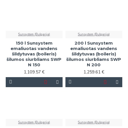
visus jūsų karšto vandens poreikius.
Sunsystem (Bulgarija)
Sunsystem (Bulgarija)
150 l Sunsystem
200 l Sunsystem
emaliuotas vandens
emaliuotas vandens
šildytuvas (boileris)
šildytuvas (boileris)
šilumos siurbliams SWP
šilumos siurbliams SWP
N 150
N 200
1,109.57 €
1,259.61 €
Sunsystem (Bulgarija)
Sunsystem (Bulgarija)