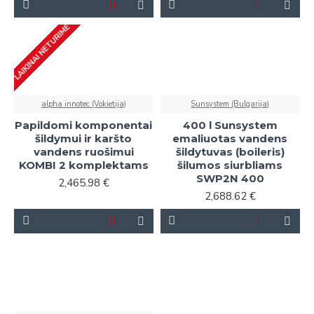
LAIKINAI NETURIME
alpha innotec (Vokietija)
Sunsystem (Bulgarija)
Papildomi komponentai
400 l Sunsystem
šildymui ir karšto
emaliuotas vandens
vandens ruošimui
šildytuvas (boileris)
KOMBI 2 komplektams
šilumos siurbliams
SWP2N 400
2,465.98 €
2,688.62 €