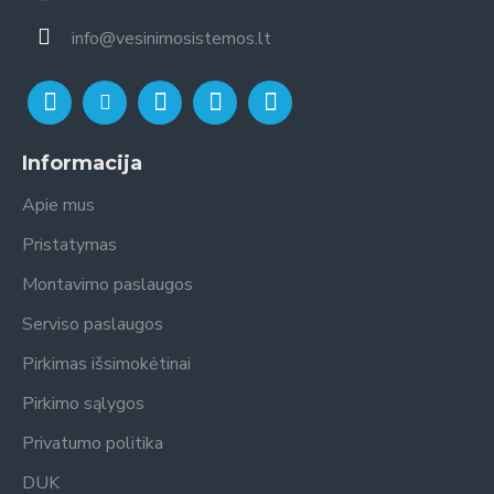
šildytuvai (boileriai), ypač „Alpha Innotec“ ir „Sunsystem“,
info@vesinimosistemos.lt
sukurti taip, kad būtų kuo efektyviau vartojama energija. Tai
reiškia mažesnes sąskaitas už komunalines paslaugas ir
mažesnį poveikį aplinkai. Šilumos siurblio technologija ir
saulės energijos integravimo galimybės užtikrina papildomą
išlaidų mažinimą ir didesnį tvarumą.
Informacija
·
Patikimas karšto vandens tiekimas:
Nesvarbu, ar tai būtų
kasdienis namų ūkio naudojimas, ar komercinės paskirties
Apie mus
patalpos, patikimas karšto vandens tiekimas yra ypatingai
Pristatymas
svarbus. Mūsų vandens šildytuvai užtikrina nuolatinį
veikimą, todėl niekada nereikės nerimauti, kad pritrūks
Montavimo paslaugos
karšto vandens.
Serviso paslaugos
·
Patvarumas ir ilgaamžiškumas:
„Alpha Innotec“ ir
Pirkimas išsimokėtinai
„Sunsystem“ vandens šildytuvai pagaminti iš aukštos
kokybės medžiagų ir pasitelkiant moderniausius inžinerinius
Pirkimo sąlygos
sprendimus, kad atlaikytų laiko išbandymą. Jų tvirta
konstrukcija sumažina dažno remonto ar keitimo poreikį,
Privatumo politika
todėl ilgainiui sutaupysite daugiau lėšų.
DUK