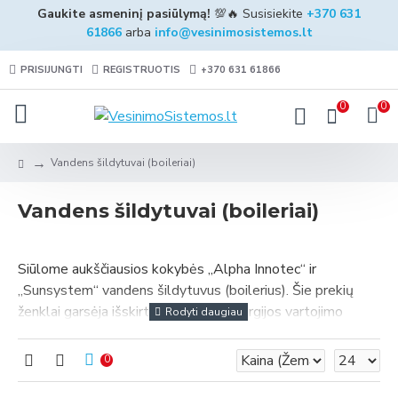
Gaukite asmeninį pasiūlymą!
💯🔥 Susisiekite
+370 631
61866
arba
info@vesinimosistemos.lt
PRISIJUNGTI
REGISTRUOTIS
+370 631 61866
0
0
Vandens šildytuvai (boileriai)
Vandens šildytuvai (boileriai)
Siūlome aukščiausios kokybės „Alpha Innotec“ ir
„Sunsystem“ vandens šildytuvus (boilerius). Šie prekių
ženklai garsėja išskirtiniu našumu, energijos vartojimo
efektyvumu ir ilgaamžiškumu, todėl užtikrinama, kad jūsų
investicijos bus efektyviausios. Nesvarbu, ar jums reikia
0
patikimo sprendimo gyvenamajam, ar komerciniam
naudojimui, mūsų vandens šildytuvų pasirinkimas patenkins