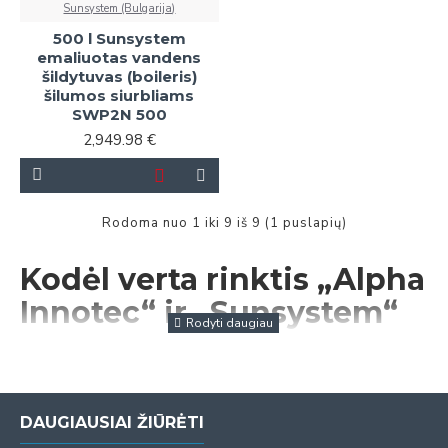
Sunsystem (Bulgarija)
500 l Sunsystem
emaliuotas vandens
šildytuvas (boileris)
šilumos siurbliams
SWP2N 500
2,949.98 €
Rodoma nuo 1 iki 9 iš 9 (1 puslapių)
Kodėl verta rinktis „Alpha
Innotec“ ir „Sunsystem“
vandens šildytuvus?
·
„Alpha Innotec“:
„Alpha Innotec“ išsiskiria rinkoje savo
novatoriškomis technologijomis ir aukštos kokybės vandens
DAUGIAUSIAI ŽIŪRĖTI
šildymo sprendimais. Jų vandens šildytuvai sukurti