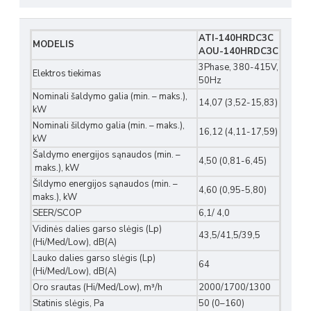
ATI-140HRDC3C
MODELIS
AOU-140HRDC3C
3Phase, 380-415V,
Elektros tiekimas
50Hz
Nominali šaldymo galia (min. – maks.),
14,07 (3,52-15,83)
kW
Nominali šildymo galia (min. – maks.),
16,12 (4,11-17,59)
kW
Šaldymo energijos sąnaudos (min. –
4,50 (0,81-6,45)
maks.), kW
Šildymo energijos sąnaudos (min. –
4,60 (0,95-5,80)
maks.), kW
SEER/SCOP
6,1/ 4,0
Vidinės dalies garso slėgis (Lp)
43,5/41,5/39,5
(Hi/Med/Low), dB(A)
Lauko dalies garso slėgis (Lp)
64
(Hi/Med/Low), dB(A)
Oro srautas (Hi/Med/Low), m³/h
2000/1700/1300
Statinis slėgis, Pa
50 (0–160)