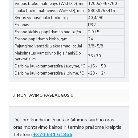
Vidaus bloko matmenys (W×H×D), mm
1200x245x750
Lauko bloko matmenys (W×H×D), mm
980×975×415
Svoris vidaus/lauko bloko, kg
40,4/ 90
Freonas
R32
Freono kiekis / papildymas nuo, kg/m
2,9 / 5
Freono papildymo kiekis, g/m
24
Pajungimo vamzdžių skersmuo, coliai
3/8- 5/8
Maksimalus vamzdyno ilgis / aukščio
75 / 30
perkrytis, m
Darbinė lauko temperatūra šaldyme, °C
-15 - +50
Darbinė lauko temperatūra šildyme, °C
-20 - +24
MONTAVIMO PASLAUGOS
Dėl oro kondicionieriaus ar šilumos siurblio oras-
oras montavimo kainos ir termino prašome kreiptis
telefonu
+370 631 61866
.