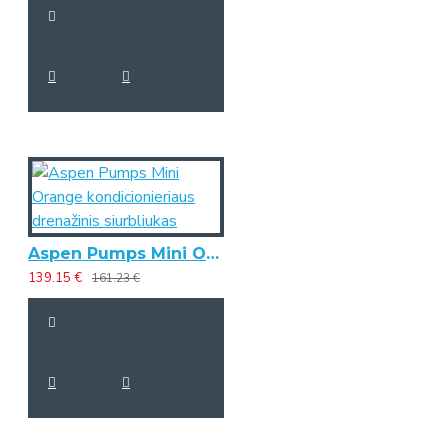
Aspen Pumps Mini Orange kondicionieriaus drenažinis siurbliukas
139.15 €
161.23 €