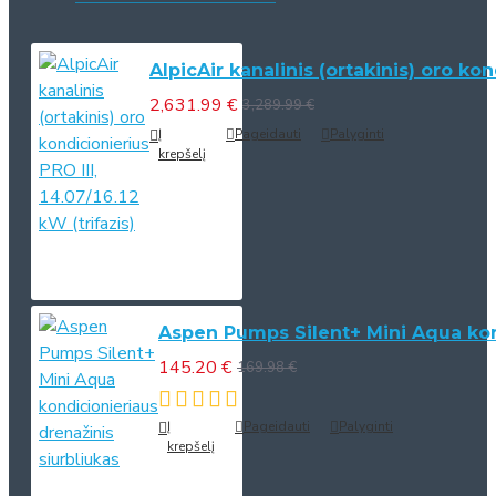
AlpicAir kanalinis (ortakinis) oro kon
2,631.99 €
3,289.99 €
Į
Pageidauti
Palyginti
krepšelį
Aspen Pumps Silent+ Mini Aqua kond
145.20 €
169.98 €
Į
Pageidauti
Palyginti
krepšelį