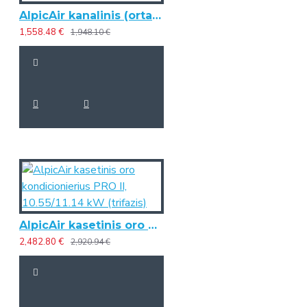
AlpicAir kanalinis (ortakinis) oro kondicionierius PRO III, 7.09/8.00 kW
1,558.48 €
1,948.10 €
AlpicAir kasetinis oro kondicionierius PRO II, 10.55/11.14 kW (trifazis)
2,482.80 €
2,920.94 €