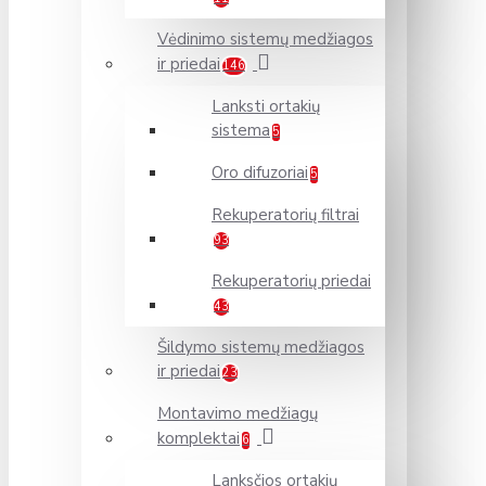
Vėdinimo sistemų medžiagos
ir priedai
146
Lanksti ortakių
sistema
5
Oro difuzoriai
5
Rekuperatorių filtrai
93
Rekuperatorių priedai
43
Šildymo sistemų medžiagos
ir priedai
23
Montavimo medžiagų
komplektai
6
Lanksčios ortakių