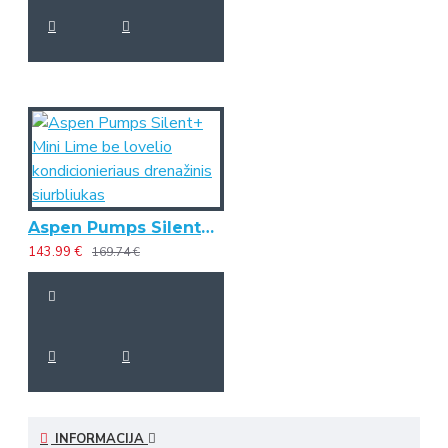
Aspen Pumps Silent+ Mini Lime be lovelio kondicionieriaus drenažinis siurbliukas
143.99 €
169.74 €
INFORMACIJA