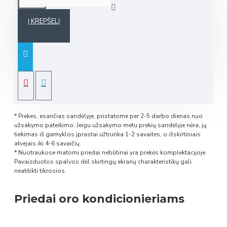
Į KREPŠELĮ
* Prekes, esančias sandėlyje, pristatome per 2-5 darbo dienas nuo
užsakymo pateikimo. Jeigu užsakymo metu prekių sandėlyje nėra, jų
tiekimas iš gamyklos įprastai užtrunka 1-2 savaites, o išskirtiniais
atvejais iki 4-6 savaičių.
* Nuotraukose matomi priedai nebūtinai yra prekės komplektacijoje.
Pavaizduotos spalvos dėl skirtingų ekranų charakteristikų gali
neatitikti tikrosios.
Priedai oro kondicionieriams