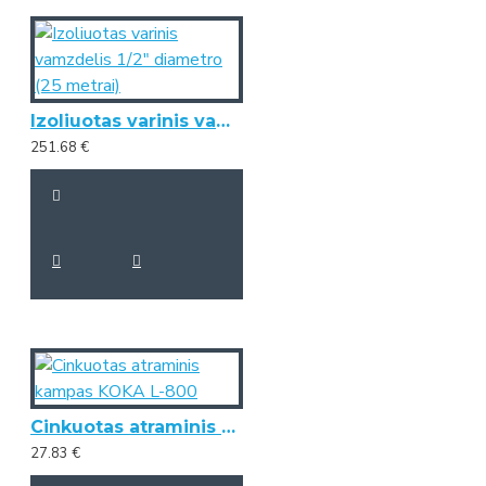
Izoliuotas varinis vamzdelis 1/2" diametro (25 metrai)
251.68 €
Cinkuotas atraminis kampas KOKA L-800
27.83 €