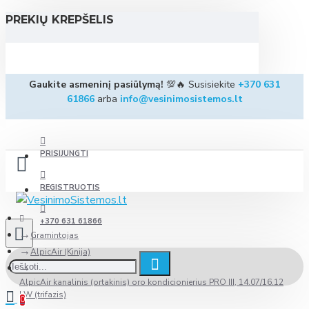
PREKIŲ KREPŠELIS
Gaukite asmeninį pasiūlymą!
💯🔥 Susisiekite
+370 631
61866
arba
info@vesinimosistemos.lt
PRISIJUNGTI
REGISTRUOTIS
+370 631 61866
Gramintojas
AlpicAir (Kinija)
AlpicAir kanalinis (ortakinis) oro kondicionierius PRO III, 14.07/16.12
kW (trifazis)
0