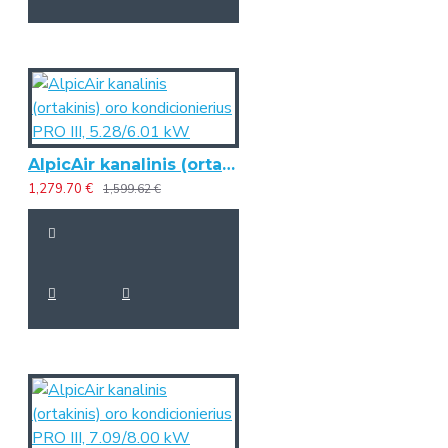
AlpicAir kanalinis (ortakinis) oro kondicionierius PRO III, 5.28/6.01 kW
1,279.70 €
1,599.62 €