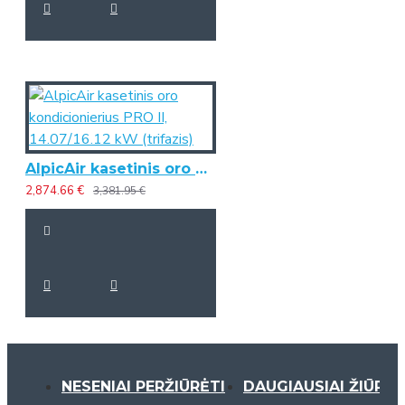
AlpicAir kasetinis oro kondicionierius PRO II, 14.07/16.12 kW (trifazis)
2,874.66 €
3,381.95 €
NESENIAI PERŽIŪRĖTI
DAUGIAUSIAI ŽIŪRĖT