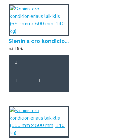
Sieninis oro kondicionieriaus laikiklis (650 mm x 800 mm, 140 kg)
53.18 €