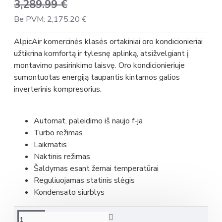
3,289.99 €
Be PVM: 2,175.20 €
AlpicAir komercinės klasės ortakiniai oro kondicionieriai
užtikrina komfortą ir tylesnę aplinką, atsižvelgiant į
montavimo pasirinkimo laisvę. Oro kondicionieriuje
sumontuotas energiją taupantis kintamos galios
inverterinis kompresorius.
Automat. paleidimo iš naujo f-ja
Turbo režimas
Laikmatis
Naktinis režimas
Šaldymas esant žemai temperatūrai
Reguliuojamas statinis slėgis
Kondensato siurblys