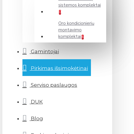
sistemos komplektai
0
Oro kondicionierių
montavimo
komplektai
6
Gamintojai
Pirkimas išsimokėtinai
Serviso paslaugos
DUK
Blog