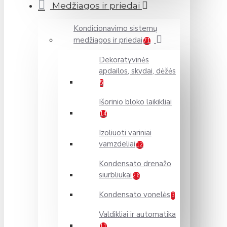
Medžiagos ir priedai
Kondicionavimo sistemų
medžiagos ir priedai
71
Dekoratyvinės
apdailos, skydai, dėžės
5
Išorinio bloko laikikliai
14
Izoliuoti variniai
vamzdeliai
12
Kondensato drenažo
siurbliukai
26
Kondensato vonelės
3
Valdikliai ir automatika
11