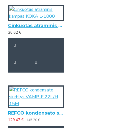
Cinkuotas atraminis kampas KOKA L-1000
26.62 €
REFCO kondensato siurblys VAMP-F 22L/H 15M
129.47 €
145.20 €