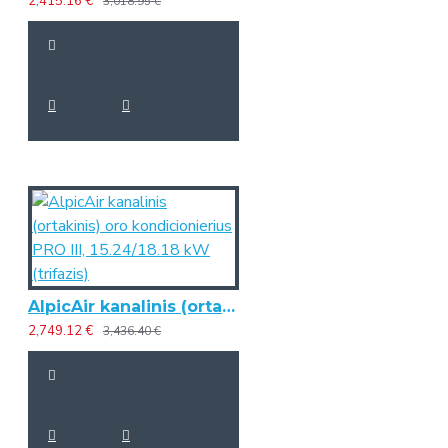
2,415.16 €
3,018.95 €
AlpicAir kanalinis (ortakinis) oro kondicionierius PRO III, 15.24/18.18 kW (trifazis)
2,749.12 €
3,436.40 €