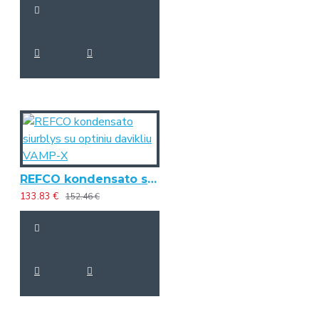
REFCO kondensato siurblys su optiniu davikliu VAMP-X
133.83 €
152.46 €