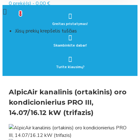
0 prekė(s) - 0.00 €
0
Greitas pristatymas!
Jūsų prekių krepšelis tuščias
Skambinkite dabar!
Turite klausimų?
AlpicAir kanalinis (ortakinis) oro
kondicionierius PRO III,
14.07/16.12 kW (trifazis)