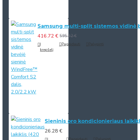
Samsung multi-split sistemos vidinė 
416.72 €
595.32 €
Į
Pageidauti
Palyginti
krepšelį
Sieninis oro kondicionieriaus laiki
26.28 €
Į
Pageidauti
Palyginti