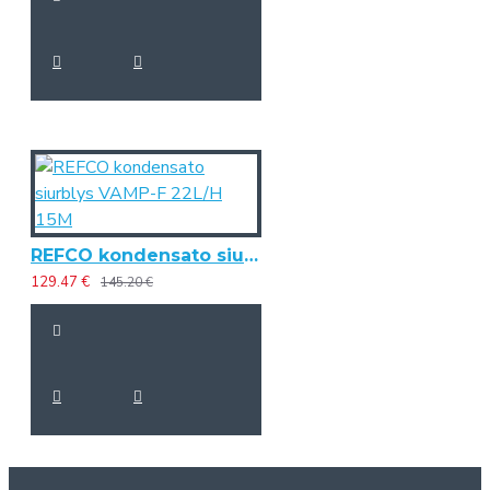
REFCO kondensato siurblys VAMP-F 22L/H 15M
129.47 €
145.20 €