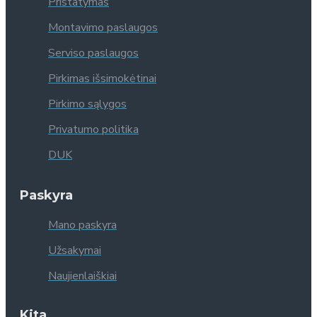
Pristatymas
Montavimo paslaugos
Serviso paslaugos
Pirkimas išsimokėtinai
Pirkimo sąlygos
Privatumo politika
DUK
Paskyra
Mano paskyra
Užsakymai
Naujienlaiškiai
Kita