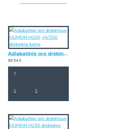
Adiabatinio oro drėkintuvo HUMON H200, HV200 drėkinimo korys
88.94 €