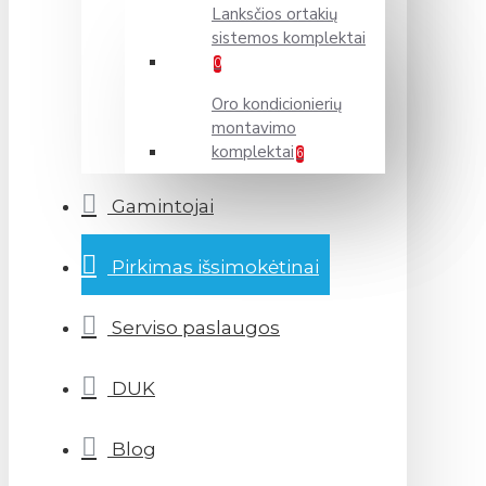
Lanksčios ortakių
sistemos komplektai
0
Oro kondicionierių
montavimo
komplektai
6
Gamintojai
Pirkimas išsimokėtinai
Serviso paslaugos
DUK
Blog