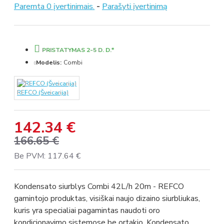
Paremta 0 įvertinimais.
-
Parašyti įvertinimą
PRISTATYMAS 2-5 D. D.*
Modelis:
Combi
REFCO (Šveicarija)
142.34 €
166.65 €
Be PVM: 117.64 €
Kondensato siurblys Combi 42L/h 20m - REFCO
gamintojo produktas, visiškai naujo dizaino siurbliukas,
kuris yra specialiai pagamintas naudoti oro
kondicionavimo sistemose be ortakio. Kondensato