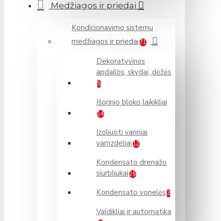
Medžiagos ir priedai
Kondicionavimo sistemų
medžiagos ir priedai
71
Dekoratyvinės
apdailos, skydai, dėžės
5
Išorinio bloko laikikliai
14
Izoliuoti variniai
vamzdeliai
12
Kondensato drenažo
siurbliukai
26
Kondensato vonelės
3
Valdikliai ir automatika