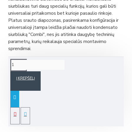
siurbliukas turi daug specialių funkcijų, kurios gali būti
universaliai pritaikomos bet kurioje pasaulio rinkoje.
Platus srauto diapozonas, pasirenkama konfigūracija ir
universalioji įtampa leidžia plačiai naudoti kondensato
siurbliuką "Combi", nes jis atitinka daugybę techninių
parametrų, kurių reikalauja specialūs montavimo
sprendimai.
Į KREPŠELĮ