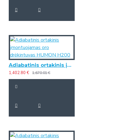
Adiabatinis ortakinis įmontuojamas oro drėkintuvas HUMON H200
1,402.80 €
1,670.01 €