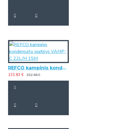
REFCO kampinis kondensato siurblys VAMP-C 22L/H 15M
133.83 €
152.46 €