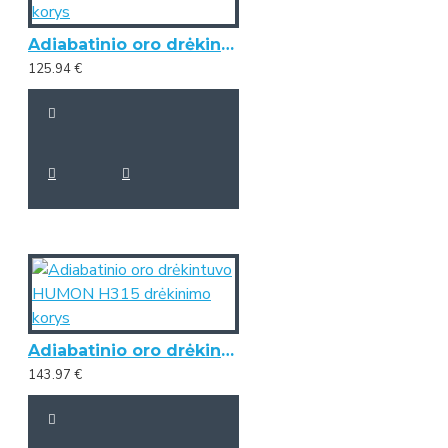
Adiabatinio oro drėkintuvo HUMON H250 drėkinimo korys
125.94 €
Adiabatinio oro drėkintuvo HUMON H315 drėkinimo korys
143.97 €