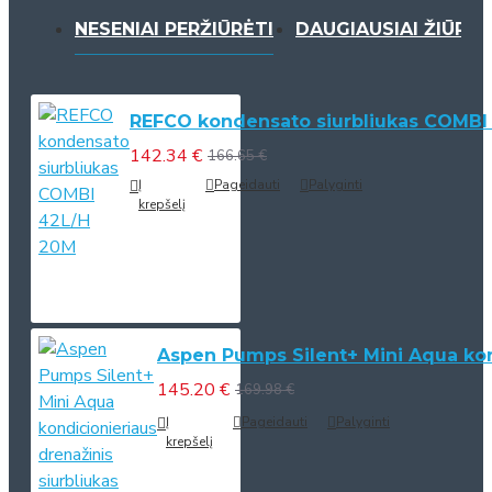
NESENIAI PERŽIŪRĖTI
DAUGIAUSIAI ŽIŪRĖT
REFCO kondensato siurbliukas COMBI
142.34 €
166.65 €
Į
Pageidauti
Palyginti
krepšelį
Aspen Pumps Silent+ Mini Aqua kond
145.20 €
169.98 €
Į
Pageidauti
Palyginti
krepšelį