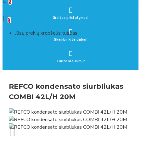
0
0 prekė(s) - 0.00 €
Greitas pristatymas!
0
Jūsų prekių krepšelis tuščias
Skambinkite dabar!
Turite klausimų?
REFCO kondensato siurbliukas
COMBI 42L/H 20M