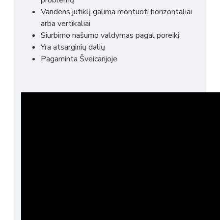
problemų
Vandens jutiklį galima montuoti horizontaliai
arba vertikaliai
Siurbimo našumo valdymas pagal poreikį
Yra atsarginių dalių
Pagaminta Šveicarijoje