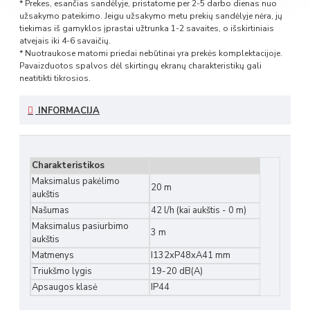
* Prekes, esančias sandėlyje, pristatome per 2-5 darbo dienas nuo
užsakymo pateikimo. Jeigu užsakymo metu prekių sandėlyje nėra, jų
tiekimas iš gamyklos įprastai užtrunka 1-2 savaites, o išskirtiniais
atvejais iki 4-6 savaičių.
* Nuotraukose matomi priedai nebūtinai yra prekės komplektacijoje.
Pavaizduotos spalvos dėl skirtingų ekranų charakteristikų gali
neatitikti tikrosios.
INFORMACIJA
Charakteristikos
Maksimalus pakėlimo
20 m
aukštis
Našumas
42 l/h (kai aukštis - 0 m)
Maksimalus pasiurbimo
3 m
aukštis
Matmenys
I132xP48xA41 mm
Triukšmo lygis
19-20 dB(A)
Apsaugos klasė
IP44