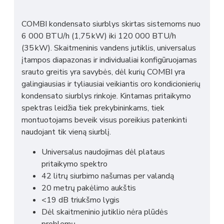
COMBI kondensato siurblys skirtas sistemoms nuo
6 000 BTU/h (1,75 kW) iki 120 000 BTU/h
(35 kW). Skaitmeninis vandens jutiklis, universalus
įtampos diapazonas ir individualiai konfigūruojamas
srauto greitis yra savybės, dėl kurių COMBI yra
galingiausias ir tyliausiai veikiantis oro kondicionierių
kondensato siurblys rinkoje. Kintamas pritaikymo
spektras leidžia tiek prekybininkams, tiek
montuotojams beveik visus poreikius patenkinti
naudojant tik vieną siurblį.
Universalus naudojimas dėl plataus
pritaikymo spektro
42 litrų siurbimo našumas per valandą
20 metrų pakėlimo aukštis
<19 dB triukšmo lygis
Dėl skaitmeninio jutiklio nėra plūdės