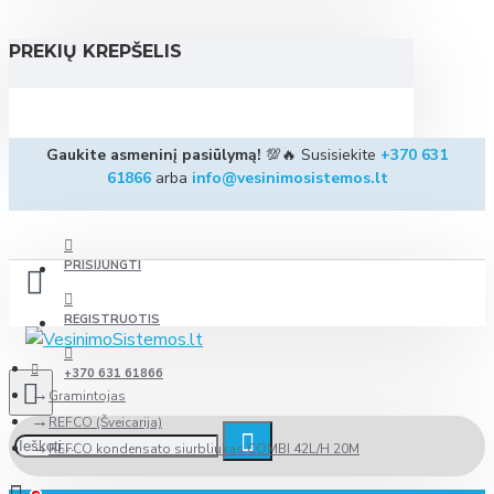
PREKIŲ KREPŠELIS
Gaukite asmeninį pasiūlymą!
💯🔥 Susisiekite
+370 631
61866
arba
info@vesinimosistemos.lt
PRISIJUNGTI
REGISTRUOTIS
+370 631 61866
Gramintojas
REFCO (Šveicarija)
REFCO kondensato siurbliukas COMBI 42L/H 20M