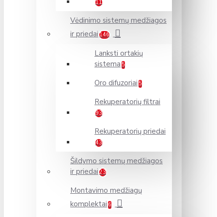
11
Vėdinimo sistemų medžiagos
ir priedai
146
Lanksti ortakių
sistema
5
Oro difuzoriai
5
Rekuperatorių filtrai
93
Rekuperatorių priedai
43
Šildymo sistemų medžiagos
ir priedai
23
Montavimo medžiagų
komplektai
6