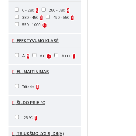
0 - 280
280 - 380
6
4
380 - 450
450 - 550
2
3
550 - 1000
10
EFEKTYVUMO KLASĖ
A
A+
A+++
9
17
1
EL. MAITINIMAS
Trifazis
1
ŠILDO PRIE °C
-25 °C
1
TRIUKŠMO LYGIS, DB(A)