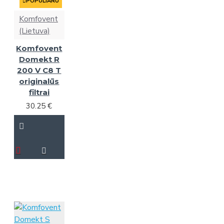
POPULIARU
Komfovent
(Lietuva)
Komfovent
Domekt R
200 V C8 T
originalūs
filtrai
30.25 €