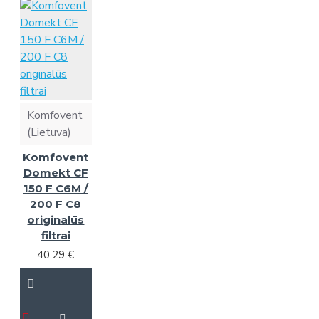
Komfovent
(Lietuva)
Komfovent
Domekt CF
150 F C6M /
200 F C8
originalūs
filtrai
40.29 €