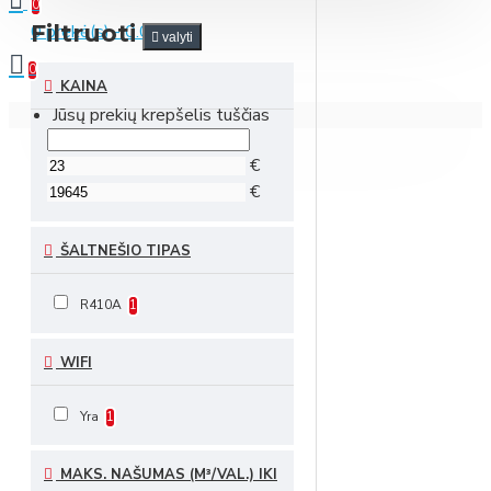
0
Filtruoti
0 prekė(s) - 0.00 €
valyti
0
KAINA
Jūsų prekių krepšelis tuščias
€
€
ŠALTNEŠIO TIPAS
R410A
1
WIFI
Yra
1
MAKS. NAŠUMAS (M³/VAL.) IKI