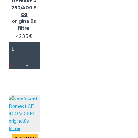
Domekt R
250/400 F
C6
originalūs
filtrai
42.35 €