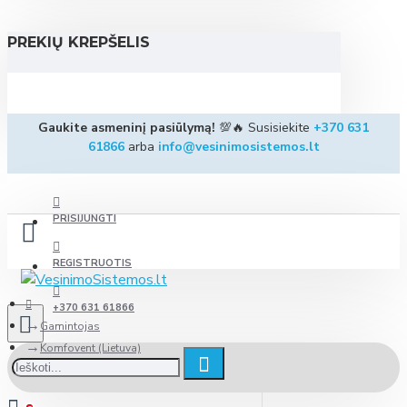
PREKIŲ KREPŠELIS
Gaukite asmeninį pasiūlymą!
💯🔥 Susisiekite
+370 631
61866
arba
info@vesinimosistemos.lt
PRISIJUNGTI
REGISTRUOTIS
+370 631 61866
Gamintojas
Komfovent (Lietuva)