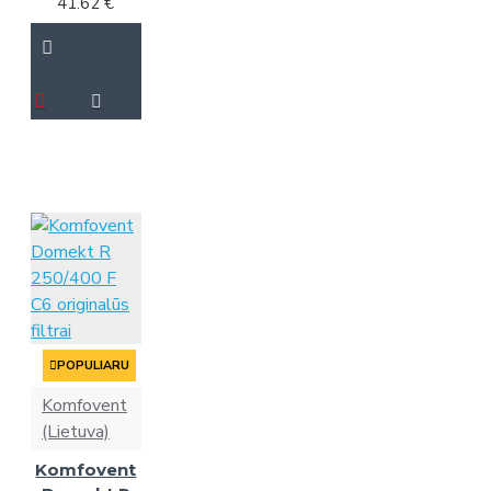
41.62 €
POPULIARU
Komfovent
(Lietuva)
Komfovent