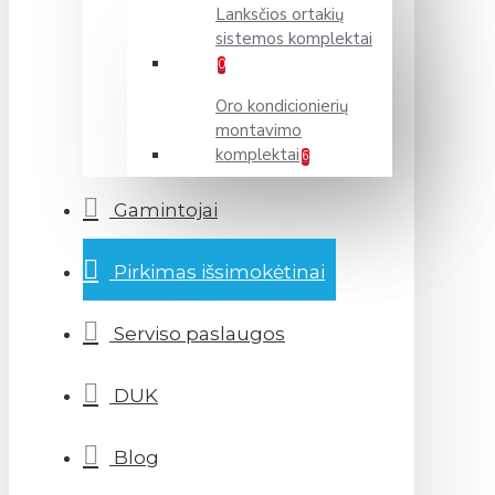
Lanksčios ortakių
sistemos komplektai
0
Oro kondicionierių
montavimo
komplektai
6
Gamintojai
Pirkimas išsimokėtinai
Serviso paslaugos
DUK
Blog