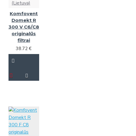
(Lietuva)
Komfovent
Domekt R
300 V C6/C8
originalūs
filtrai
38.72 €