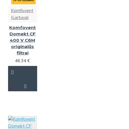
POPULIARU
Komfovent
(Lietuva)
Komfovent
Domekt CF
400 V C6M
originalūs
filtrai
46.34 €