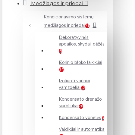
Medžiagos ir priedai
Kondicionavimo sistemų
medžiagos ir priedai
71
Dekoratyvinės
apdailos, skydai, dėžės
5
Išorinio bloko laikikliai
14
Izoliuoti variniai
vamzdeliai
12
Kondensato drenažo
siurbliukai
26
Kondensato vonelės
3
Valdikliai ir automatika