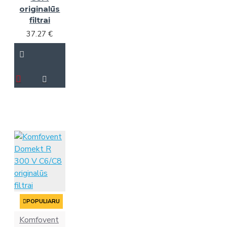
originalūs
filtrai
37.27 €
POPULIARU
Komfovent