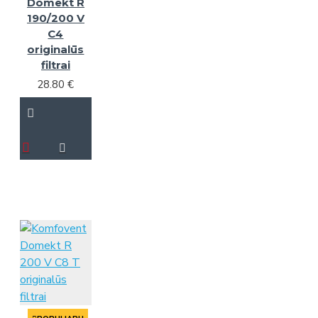
Domekt R
190/200 V
C4
originalūs
filtrai
28.80 €