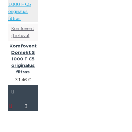
Komfovent
(Lietuva)
Komfovent
Domekt S
1000 F C5
originalus
filtras
31.46 €