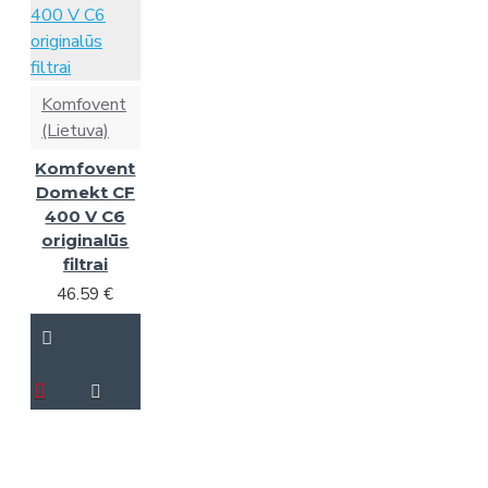
Komfovent
(Lietuva)
Komfovent
Domekt CF
400 V C6
originalūs
filtrai
46.59 €