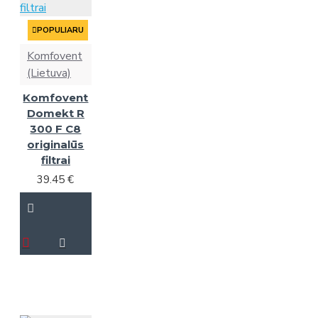
POPULIARU
Komfovent
(Lietuva)
Komfovent
Domekt R
300 F C8
originalūs
filtrai
39.45 €