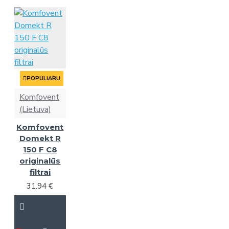
POPULIARU
Komfovent
(Lietuva)
Komfovent
Domekt R
150 F C8
originalūs
filtrai
31.94 €