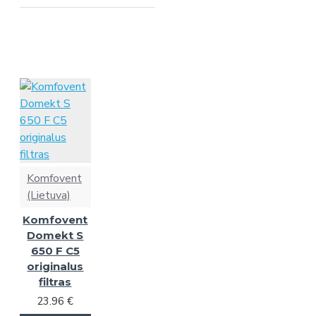
Komfovent
(Lietuva)
Komfovent
Domekt S
650 F C5
originalus
filtras
23.96 €