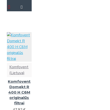
Komfovent
(Lietuva)
Komfovent
Domekt R
400 H C6M
originalūs
filtrai
47.92 €