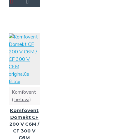
Komfovent
(Lietuva)
Komfovent
Domekt CF
200 V C6M /
CF 300 V
C6M