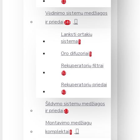
11
Vėdinimo sistemų medžiagos
ir priedai
146
Lanksti ortakių
sistema
5
Oro difuzoriai
5
Rekuperatorių filtrai
93
Rekuperatorių priedai
43
Šildymo sistemų medžiagos
ir priedai
23
Montavimo medžiagų
komplektai
6