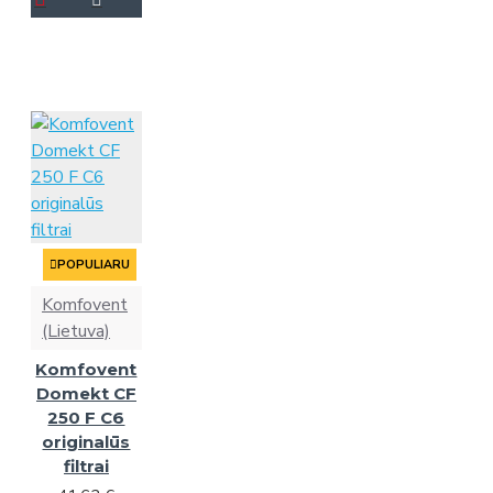
POPULIARU
Komfovent
(Lietuva)
Komfovent
Domekt CF
250 F C6
originalūs
filtrai