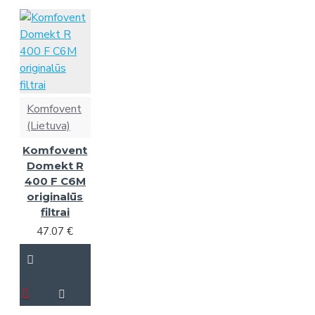
Komfovent
(Lietuva)
Komfovent
Domekt R
400 F C6M
originalūs
filtrai
47.07 €