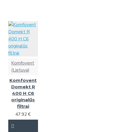
Komfovent
(Lietuva)
Komfovent
Domekt R
400 H C6
originalūs
filtrai
47.92 €