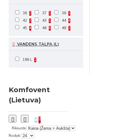
36
37
38
2
1
3
42
43
44
2
1
4
45
46
48
4
6
2
VANDENS TALPA (L)
186 L
1
Komfovent
(Lietuva)
0
Rikiuotė:
Rodyti: