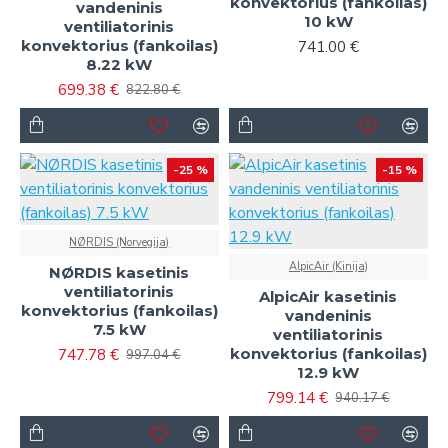
konvektorius (fankoilas)
vandeninis
10 kW
ventiliatorinis
konvektorius (fankoilas)
741.00 €
8.22 kW
699.38 €
822.80 €
-25 %
-15 %
NØRDIS (Norvegija)
AlpicAir (Kinija)
NØRDIS kasetinis
ventiliatorinis
AlpicAir kasetinis
konvektorius (fankoilas)
vandeninis
7.5 kW
ventiliatorinis
konvektorius (fankoilas)
747.78 €
997.04 €
12.9 kW
799.14 €
940.17 €