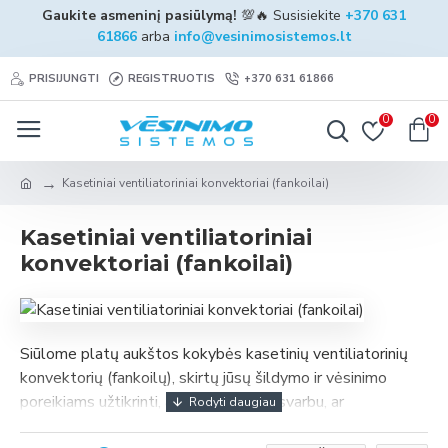
Gaukite asmeninį pasiūlymą!
💯🔥 Susisiekite
+370 631
61866
arba
info@vesinimosistemos.lt
PRISIJUNGTI
REGISTRUOTIS
+370 631 61866
0
0
Kasetiniai ventiliatoriniai konvektoriai (fankoilai)
Kasetiniai ventiliatoriniai
konvektoriai (fankoilai)
Siūlome platų aukštos kokybės kasetinių ventiliatorinių
konvektorių (fankoilų), skirtų jūsų šildymo ir vėsinimo
poreikiams užtikrinti, asortimentą. Nesvarbu, ar
įrenginėjate komercines patalpas, biurą, ar namus, mūsų