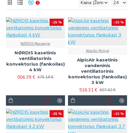
siūlomi kasetiniai ventiliatoriniai konvektoriai - puikus
0
našumo, energijos vartojimo efektyvumo ir diskretiško
dizaino derinys.
-25 %
-15 %
NØRDIS (Norvegija)
AlpicAir (Kinija)
NØRDIS kasetinis
ventiliatorinis
AlpicAir kasetinis
konvektorius (fankoilas)
vandeninis
4 kW
ventiliatorinis
konvektorius (fankoilas)
506.39 €
675.18 €
3 kW
516.31 €
607.42 €
-25 %
-15 %