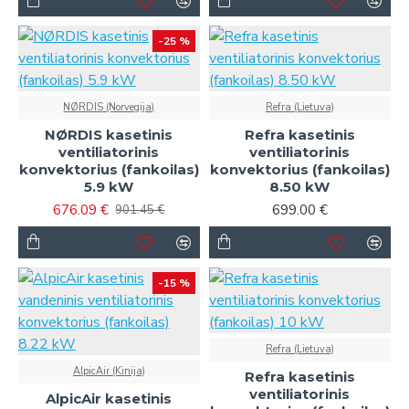
-25 %
NØRDIS (Norvegija)
Refra (Lietuva)
NØRDIS kasetinis
Refra kasetinis
ventiliatorinis
ventiliatorinis
konvektorius (fankoilas)
konvektorius (fankoilas)
5.9 kW
8.50 kW
676.09 €
699.00 €
901.45 €
-15 %
Refra (Lietuva)
AlpicAir (Kinija)
Refra kasetinis
ventiliatorinis
AlpicAir kasetinis