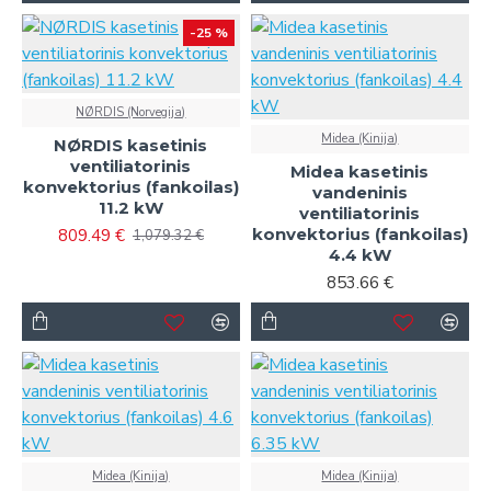
-25 %
NØRDIS (Norvegija)
Midea (Kinija)
NØRDIS kasetinis
ventiliatorinis
Midea kasetinis
konvektorius (fankoilas)
vandeninis
11.2 kW
ventiliatorinis
konvektorius (fankoilas)
809.49 €
1,079.32 €
4.4 kW
853.66 €
Midea (Kinija)
Midea (Kinija)