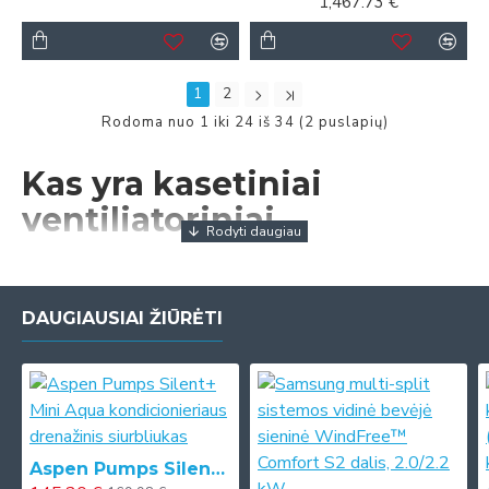
1,467.73 €
1
2
Rodoma nuo 1 iki 24 iš 34 (2 puslapių)
Kas yra kasetiniai
ventiliatoriniai
konvektoriai?
Kasetiniai ventiliatoriniai konvektoriai (fankoilai) yra neatsiejami
DAUGIAUSIAI ŽIŪRĖTI
šiuolaikinių ŠVOK (šildymo, vėdinimo ir oro kondicionavimo)
sistemų komponentai. Šie įrenginiai paprastai montuojami
lubose, todėl jie yra nepastebimas ir taupantis vietą klimato
kontrolės sprendimas. Skirtingai nei tradiciniai sieniniai
įrenginiai, kasetiniai ventiliatoriniai konvektoriai tolygiai
paskirsto orą visoje patalpoje iš centrinės vietos, užtikrindami
Aspen Pumps Silent+ Mini Aqua kondicionieriaus drenažinis siurbliukas
pastovią temperatūros kontrolę ir komfortą.