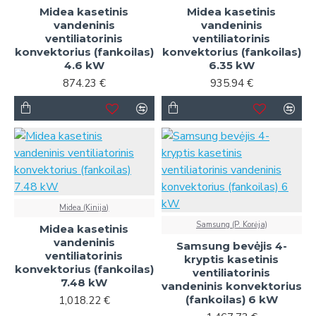
Midea kasetinis
Midea kasetinis
vandeninis
vandeninis
ventiliatorinis
ventiliatorinis
konvektorius (fankoilas)
konvektorius (fankoilas)
4.6 kW
6.35 kW
874.23 €
935.94 €
Midea (Kinija)
Samsung (P. Korėja)
Midea kasetinis
vandeninis
Samsung bevėjis 4-
ventiliatorinis
kryptis kasetinis
konvektorius (fankoilas)
ventiliatorinis
7.48 kW
vandeninis konvektorius
(fankoilas) 6 kW
1,018.22 €