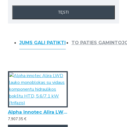
TĘSTI
JUMS GALI PATIKTI
TO PATIES GAMINTOJ
Alpha innotec Alira LWD lauko monoblokas su vidaus komponentu hidraulikos bokštu HTD, 5.6/7.1 kW (trifazis)
7,907.35 €