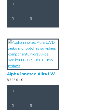
Alpha innotec Alira LWD lauko monoblokas su vidaus komponentu hidraulikos bokštu HTD, 9.0/10.1 kW (trifazis)
8,398.61 €