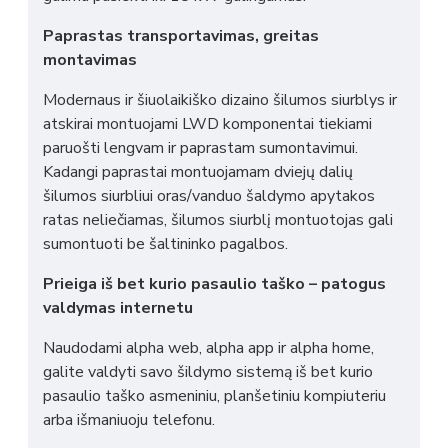
Paprastas transportavimas, greitas
montavimas
Modernaus ir šiuolaikiško dizaino šilumos siurblys ir
atskirai montuojami LWD komponentai tiekiami
paruošti lengvam ir paprastam sumontavimui.
Kadangi paprastai montuojamam dviejų dalių
šilumos siurbliui oras/vanduo šaldymo apytakos
ratas neliečiamas, šilumos siurblį montuotojas gali
sumontuoti be šaltininko pagalbos.
Prieiga iš bet kurio pasaulio taško – patogus
valdymas internetu
Naudodami alpha web, alpha app ir alpha home,
galite valdyti savo šildymo sistemą iš bet kurio
pasaulio taško asmeniniu, planšetiniu kompiuteriu
arba išmaniuoju telefonu.