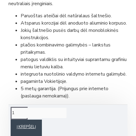
neutraliais įrenginiais.
Paruoštas ateičiai dėl natūralaus šaltnešio.
Atsparus korozijai dėl anoduoto aliuminio korpuso.
Jokių šaltnešio pusės darbų dėl monoblokinės
konstrukcijos.
plačios kombinavimo galimybės – lankstus
pritaikymas.
patogus valdiklis su intuityviai suprantamu grafiniu
meniu lietuviu kalba.
integruota nuotolinio valdymo internetu galimybė.
pagaminta Vokietijoje.
5 metų garantija. (Prijungus prie interneto
(paslauga nemokama)).
Į KREPŠELĮ