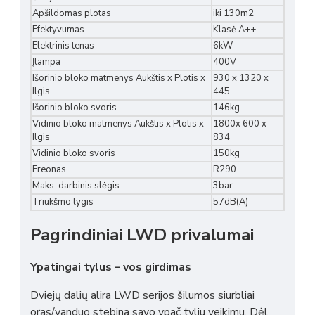
Apšildomas plotas
iki 130m2
Efektyvumas
Klasė A++
Elektrinis tenas
6kW
Įtampa
400V
Išorinio bloko matmenys Aukštis x Plotis x
930 x 1320 x
Ilgis
445
Išorinio bloko svoris
146kg
Vidinio bloko matmenys Aukštis x Plotis x
1800x 600 x
Ilgis
834
Vidinio bloko svoris
150kg
Freonas
R290
Maks. darbinis slėgis
3bar
Triukšmo lygis
57dB(A)
Pagrindiniai LWD privalumai
Ypatingai tylus – vos girdimas
Dviejų dalių alira LWD serijos šilumos siurbliai
oras/vanduo stebina savo ypač tyliu veikimu. Dėl