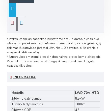
* Prekes, esančias sandėlyje, pristatome per 2-5 darbo dienas nuo
užsakymo pateikimo. Jeigu užsakymo metu prekių sandėlyje nėra, jų
tiekimas iš gamyklos įprastai užtrunka 1-2 savaites, o išskirtiniais
atvejais iki 4-6 savaičių.
* Nuotraukose matomi priedai nebūtinai yra prekės komplektacijoje.
Pavaizduotos spalvos dėl skirtingų ekranų charakteristikų gali
neatitikti tikrosios.
INFORMACIJA
Modelis
LWD 70A-HTD
Šildymo galingumas
8.5kW
Tūrinio šildytuvo tūris
180litr
Šildymo COP
4.3