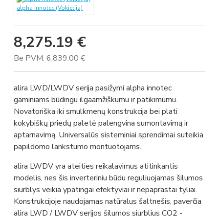
alpha innotec (Vokietija)
8,275.19 €
Be PVM: 6,839.00 €
alira LWD/LWDV serija pasižymi alpha innotec
gaminiams būdingu ilgaamžiškumu ir patikimumu.
Novatoriška iki smulkmenų konstrukcija bei plati
kokybiškų priedų paletė palengvina sumontavimą ir
aptarnavimą. Universalūs sisteminiai sprendimai suteikia
papildomo lankstumo montuotojams.
alira LWDV yra ateities reikalavimus atitinkantis
modelis, nes šis inverteriniu būdu reguliuojamas šilumos
siurblys veikia ypatingai efektyviai ir nepaprastai tyliai.
Konstrukcijoje naudojamas natūralus šaltnešis, paverčia
alira LWD / LWDV serijos šilumos siurblius CO2 -