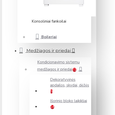
Konsoliniai fankoilai
Boileriai
Medžiagos ir priedai
Kondicionavimo sistemų
medžiagos ir priedai
71
Dekoratyvinės
apdailos, skydai, dėžės
5
Išorinio bloko laikikliai
14