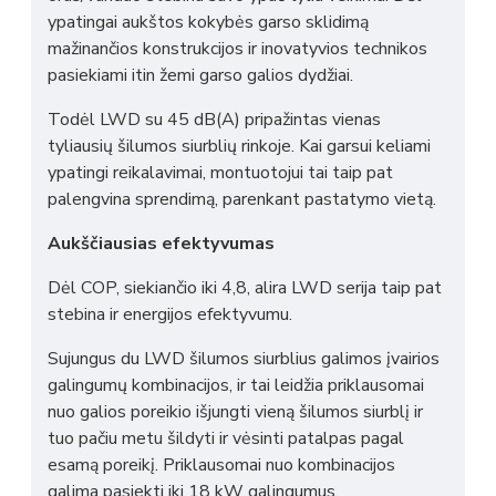
ypatingai aukštos kokybės garso sklidimą
mažinančios konstrukcijos ir inovatyvios technikos
pasiekiami itin žemi garso galios dydžiai.
Todėl LWD su 45 dB(A) pripažintas vienas
tyliausių šilumos siurblių rinkoje. Kai garsui keliami
ypatingi reikalavimai, montuotojui tai taip pat
palengvina sprendimą, parenkant pastatymo vietą.
Aukščiausias efektyvumas
Dėl COP, siekiančio iki 4,8, alira LWD serija taip pat
stebina ir energijos efektyvumu.
Sujungus du LWD šilumos siurblius galimos įvairios
galingumų kombinacijos, ir tai leidžia priklausomai
nuo galios poreikio išjungti vieną šilumos siurblį ir
tuo pačiu metu šildyti ir vėsinti patalpas pagal
esamą poreikį. Priklausomai nuo kombinacijos
galima pasiekti iki 18 kW galingumus.