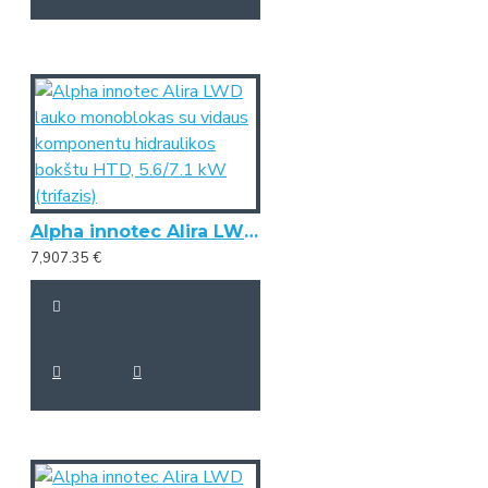
Alpha innotec Alira LWD lauko monoblokas su vidaus komponentu hidraulikos bokštu HTD, 5.6/7.1 kW (trifazis)
7,907.35 €