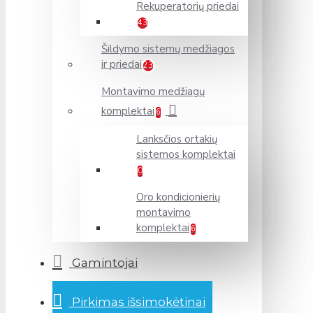
Rekuperatorių priedai
43
Šildymo sistemų medžiagos
ir priedai
23
Montavimo medžiagų
komplektai
6
Lanksčios ortakių
sistemos komplektai
0
Oro kondicionierių
montavimo
komplektai
6
Gamintojai
Pirkimas išsimokėtinai