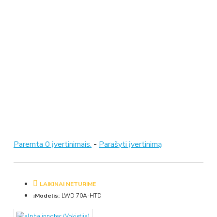
Paremta 0 įvertinimais.
-
Parašyti įvertinimą
LAIKINAI NETURIME
Modelis:
LWD 70A-HTD