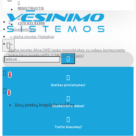
REGISTRUOTIS
+370 631 61866
Gramintojas
alpha innotec (Vokietija)
Alpha innotec Alira LWD lauko monoblokas su vidaus komponentu
hidraulikos bokštu HTD, 7.7/8.5 kW (trifazis)
0
0 prekė(s) - 0.00 €
Greitas pristatymas!
0
Jūsų prekių krepšelis tuščias
Skambinkite dabar!
Turite klausimų?