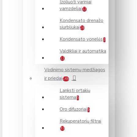
Izoliuoti variniai
vamzdeliai
12
Kondensato drenažo
siurbliukai
26
Kondensato vonelės
3
Valdikliai ir automatika
11
Vėdinimo sistemų medžiagos
ir priedai
146
Lanksti ortakių
sistema
5
Oro difuzoriai
5
Rekuperatorių filtrai
93