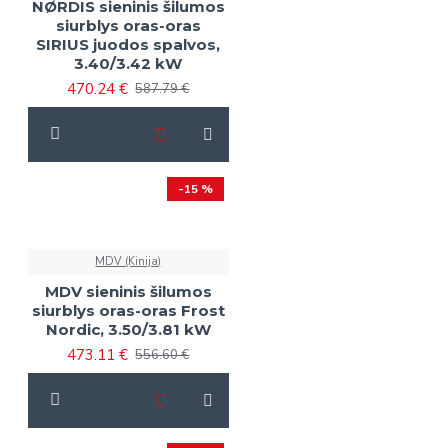
NØRDIS sieninis šilumos
siurblys oras-oras
SIRIUS juodos spalvos,
3.40/3.42 kW
470.24 €
587.79 €
-15 %
MDV (Kinija)
MDV sieninis šilumos
siurblys oras-oras Frost
Nordic, 3.50/3.81 kW
473.11 €
556.60 €