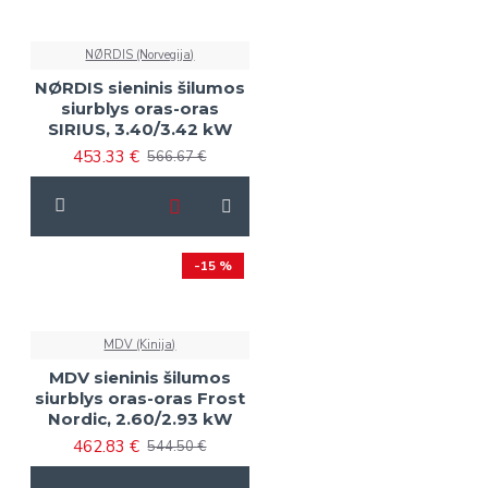
NØRDIS (Norvegija)
NØRDIS sieninis šilumos
siurblys oras-oras
SIRIUS, 3.40/3.42 kW
453.33 €
566.67 €
-15 %
MDV (Kinija)
MDV sieninis šilumos
siurblys oras-oras Frost
Nordic, 2.60/2.93 kW
462.83 €
544.50 €