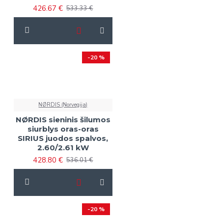
426.67 €
533.33 €
-20 %
NØRDIS (Norvegija)
NØRDIS sieninis šilumos
siurblys oras-oras
SIRIUS juodos spalvos,
2.60/2.61 kW
428.80 €
536.01 €
-20 %