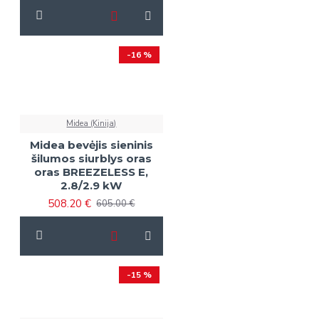
-16 %
Midea (Kinija)
Midea bevėjis sieninis
šilumos siurblys oras
oras BREEZELESS E,
2.8/2.9 kW
508.20 €
605.00 €
-15 %