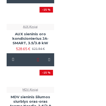
-15 %
AUX (Kinija)
AUX sieninis oro
kondicionierius JA-
SMART, 3.5/3.8 kW
528.65 €
621.94 €
-15 %
MDV (Kinija)
MDV sieninis šilumos
siurblys oras-oras
Aroma Nordic, 2.6/2.9