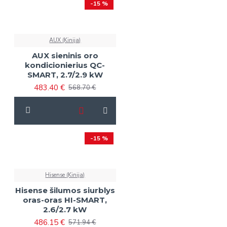
-15 %
AUX (Kinija)
AUX sieninis oro
kondicionierius QC-
SMART, 2.7/2.9 kW
483.40 €
568.70 €
-15 %
Hisense (Kinija)
Hisense šilumos siurblys
oras-oras HI-SMART,
2.6/2.7 kW
486.15 €
571.94 €