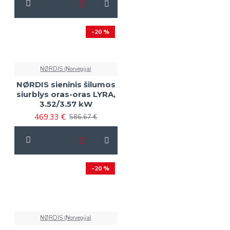
-20 %
NØRDIS (Norvegija)
NØRDIS sieninis šilumos
siurblys oras-oras LYRA,
3.52/3.57 kW
469.33 €
586.67 €
-20 %
NØRDIS (Norvegija)