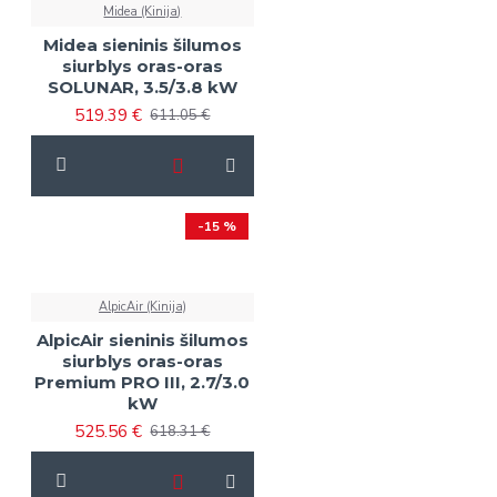
Midea (Kinija)
Midea sieninis šilumos
siurblys oras-oras
SOLUNAR, 3.5/3.8 kW
519.39 €
611.05 €
-15 %
AlpicAir (Kinija)
AlpicAir sieninis šilumos
siurblys oras-oras
Premium PRO III, 2.7/3.0
kW
525.56 €
618.31 €