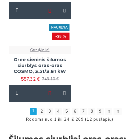
NAUJIENA
-25 %
Gree (Kinija)
Gree sieninis šilumos
siurblys oras-oras
COSMO, 3.51/3.81 kW
557.32 €
743.10 €
1
2
3
4
5
6
7
8
9
Rodoma nuo 1 iki 24 iš 269 (12 puslapių)