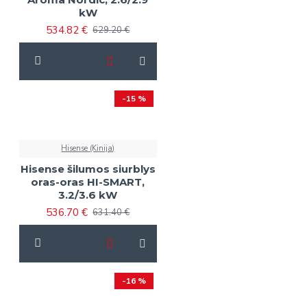
kW
534.82 €
629.20 €
-15 %
Hisense (Kinija)
Hisense šilumos siurblys
oras-oras HI-SMART,
3.2/3.6 kW
536.70 €
631.40 €
-16 %