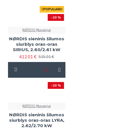
leidžia gyventi tvariau ir yra prieinama visiems, kurie
renkasi kokybę.
POPULIARU
-20 %
NØRDIS (Norvegija)
NØRDIS sieninis šilumos
siurblys oras-oras
SIRIUS, 2.60/2.61 kW
412.01 €
515.01 €
-20 %
NØRDIS (Norvegija)
NØRDIS sieninis šilumos
siurblys oras-oras LYRA,
2.62/2.70 kW