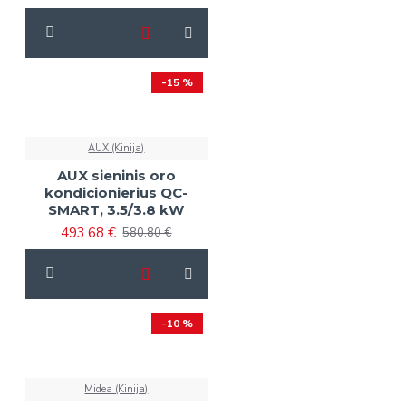
-15 %
AUX (Kinija)
AUX sieninis oro
kondicionierius QC-
SMART, 3.5/3.8 kW
493.68 €
580.80 €
-10 %
Midea (Kinija)