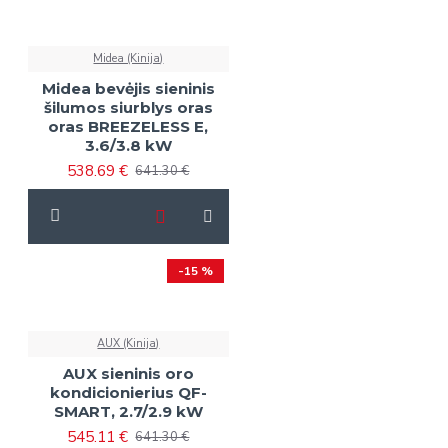
Midea (Kinija)
Midea bevėjis sieninis
šilumos siurblys oras
oras BREEZELESS E,
3.6/3.8 kW
538.69 €
641.30 €
-15 %
AUX (Kinija)
AUX sieninis oro
kondicionierius QF-
SMART, 2.7/2.9 kW
545.11 €
641.30 €