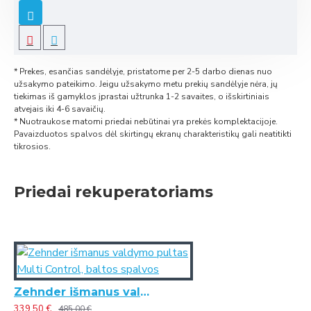
* Prekes, esančias sandėlyje, pristatome per 2-5 darbo dienas nuo
užsakymo pateikimo. Jeigu užsakymo metu prekių sandėlyje nėra, jų
tiekimas iš gamyklos įprastai užtrunka 1-2 savaites, o išskirtiniais
atvejais iki 4-6 savaičių.
* Nuotraukose matomi priedai nebūtinai yra prekės komplektacijoje.
Pavaizduotos spalvos dėl skirtingų ekranų charakteristikų gali neatitikti
tikrosios.
Priedai rekuperatoriams
Zehnder išmanus valdymo pultas Multi Control, baltos spalvos
339.50 €
485.00 €