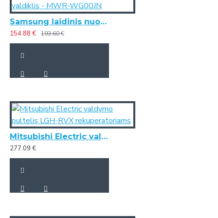
Samsung laidinis nuotolinis valdiklis - MWR-WG00JN
154.88 €
193.60 €
Mitsubishi Electric valdymo pultelis LGH-RVX rekuperatoriams
277.09 €