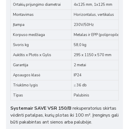
Ortakių prijungimo diametrai
4x125 mm, 1x125 mm
Montavimas
Horizontalus, vertikalus
Įtampa
230V/50Hz
Korpuso medžiaga
Metalas ir EPP (polipropileno put
Svoris kg
58,0 kg
Aukštis x Plotis x Gylis
295 x 1150 x 570 mm
Garantija
2 metai
Apsaugos klasė
IP24
Triukšmo lygis
≤ 36 db
Tipas
Palubinis
Systemair SAVE VSR 150/B
rekuperatorius skirtas
vėdinti patalpas, kurių plotas iki 100 m². Įrenginys gali
būti pakabintas ant sienos arba palubėje.