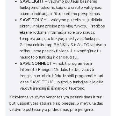
SAVE LIGHT
– valdymo pultelis bazinėms
funkcijoms, tokioms kaip oro srauto valdymas,
aliarmo indikacija ir filtro keitimo perspėjimas.
SAVE TOUCH
– valdymo pultelis su jutikliniu
ekranu ir pilna prieiga prie visų funkcijų. Pradžios
ekrane rodoma informacija apie oro srautą,
temperatūrą, oro kokybę ir aktyvias funkcijas.
Galima rinktis tarp RANKINIS ir AUTO valdymo
režimų, arba pasirinkti vieną iš sukonfigūruotų
naudotojo funkcijų ir dar daugiau..
SAVE CONNECT
– mobili programėlė ir
Interneto Prieigos Modulis leidžia valdyti
įrenginį nuotoliniu būdu. Mobili programėlė turi
visas SAVE TOUCH pultelio funkcijas ir leidžia
valdyti įrenginį iš išmaniojo telefono.
Kiekvienas valdymo variantas yra pasirinktinas ir turi
būti užsisakytas atskirai kaip priedas. 6 metrų laidas
valdymo pulteliui yra pridedamas prie įrenginio.