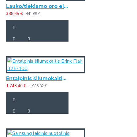
Lauko/tiekiamo oro elektrinis pašildytuvas Brink Flair 225, 1000W, D125 mm
388.65 €
441.65 €
Entalpinis šilumokaitis Brink Flair 325-400
1,748.40 €
1,986.82 €