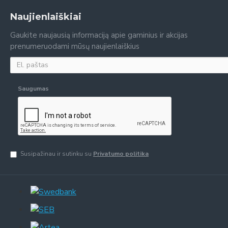
Naujienlaiškiai
Gaukite naujausią informaciją apie gaminius ir akcijas
prenumeruodami mūsų naujienlaiškius
Saugumas
Susipažinau ir sutinku su
Privatumo politika