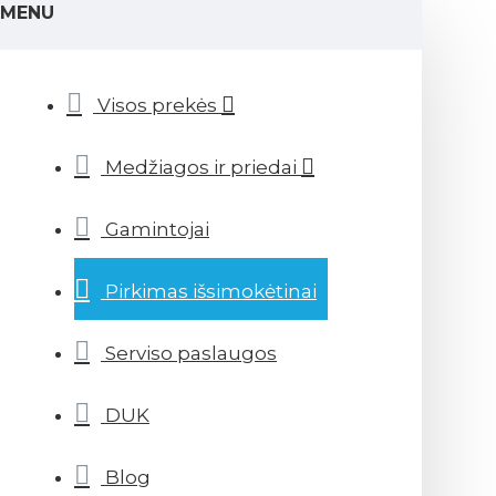
MENU
Visos prekės
Medžiagos ir priedai
Gamintojai
Pirkimas išsimokėtinai
Serviso paslaugos
DUK
Blog