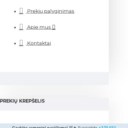
Prekių palyginimas
Apie mus
Kontaktai
PREKIŲ KREPŠELIS
Gaukite asmeninį pasiūlymą!
💯🔥 Susisiekite
+370 631