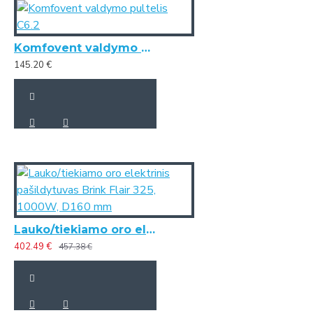
Komfovent valdymo pultelis C6.2
145.20 €
Lauko/tiekiamo oro elektrinis pašildytuvas Brink Flair 325, 1000W, D160 mm
402.49 €
457.38 €