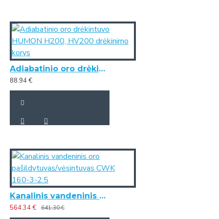
Adiabatinio oro drėkintuvo HUMON H200, HV200 drėkinimo korys
88.94 €
Kanalinis vandeninis oro pašildytuvas/vėsintuvas CWK 160-3-2.5
564.34 €
641.30 €