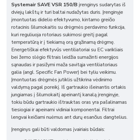
Systemair SAVE VSR 150/B
įrenginys sudarytas iš
dviejų lakštų ir turi baltai nudažytas duris. Įrenginyje
įmontuotas didelio efektyvumo, kintamo greičio
rotacinis šilumokaitis su drėgmės perdavimo funkcija,
kuri reguliuoja rotoriaus sukimosi greitį pagal
temperatūrą ir į tiekiamą orą grąžinamą drėgmę.
Energetiškai efektyvūs ventiliatoriai su EC varikliais
bei žemo slėgio filtrais leidžia sumažinti energijos
sąnaudas ir pasižymi maža savitąja ventiliatoriaus
galia (angl. Specific Fan Power) bei tyliu veikimu.
Įmontuotas drėgmės jutiklis užtikrina vėdinimo
valdymą pagal poreikį. Iš gartraukio išeinantis ortakis
jungiamas į šilumokaitį apeinantį kanalą įrenginyje,
tokiu būdu gartraukio ištrauktas oras yra pašalinamas
tiesiogiai ir apeinami vidiniai komponentai. Filtrai
lengvai keičiami nuėmus ant durų esančius dangtelius.
Įrenginys gali būti valdomas įvairiais būdais: