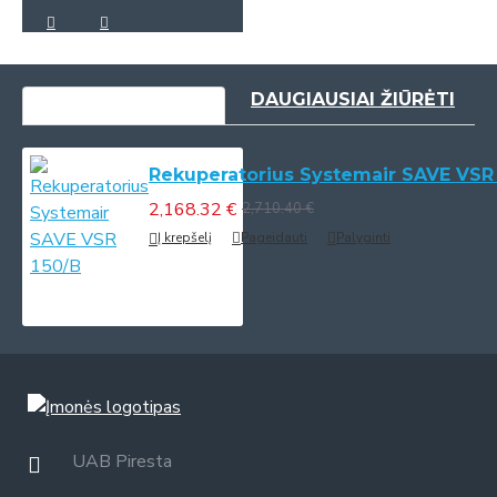
NESENIAI PERŽIŪRĖTI
DAUGIAUSIAI ŽIŪRĖTI
Rekuperatorius Systemair SAVE VSR
2,168.32 €
2,710.40 €
Į krepšelį
Pageidauti
Palyginti
UAB Piresta