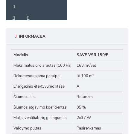
INFORMACIJA
Modelis
SAVE VSR 150/B
Maksimalus oro srautas (100 Pa)
168 m³/val
Rekomenduojama patalpai
iki 100 m²
Energetinio efektyvumo klasė
A
Šilumokaitis
Rotacinis
Šilumos atgavimo koeficientas
85 %
Maks. ventiliatorių galingumas
2x37 W
Valdymo pultas
Pasirenkamas