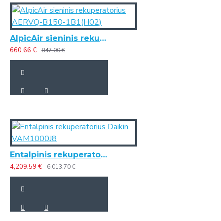
AlpicAir sieninis rekuperatorius AERVQ-B150-1B1(H02)
660.66 €
847.00 €
Entalpinis rekuperatorius Daikin VAM1000J8
4,209.59 €
6,013.70 €