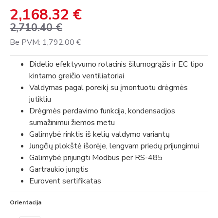
2,168.32 €
2,710.40 €
Be PVM: 1,792.00 €
Didelio efektyvumo rotacinis šilumogrąžis ir EC tipo
kintamo greičio ventiliatoriai
Valdymas pagal poreikį su įmontuotu drėgmės
jutikliu
Drėgmės perdavimo funkcija, kondensacijos
sumažinimui žiemos metu
Galimybė rinktis iš kelių valdymo variantų
Jungčių plokštė išorėje, lengvam priedų prijungimui
Galimybė prijungti Modbus per RS-485
Gartraukio jungtis
Eurovent sertifikatas
Orientacija