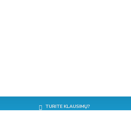
NOMY
GREITAS PRISTATYMAS!
SKAMBINKITE DABAR!
TURITE KLAUSIMŲ?