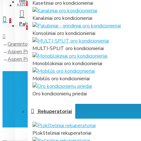
Įsimintini
Jūsų prekių sąrašas
Kasetiniai oro kondicionieriai
0
+370 631 61866
Kanaliniai oro kondicionieriai
0
Palyginti
Prekių palyginimas
0
Konsoliniai oro kondicionieriai
Gramintojas
MULTI-SPLIT oro kondicionieriai
Aspen Pumps (Jungtinė Karalystė)
Aspen Pumps kondensato siurblys karštam vandeniui ECO
Monoblokiniai oro kondicionieriai
Mobilūs oro kondicionieriai
Oro kondicionierių priedai
Rekuperatoriai
Plokšteliniai rekuperatoriai