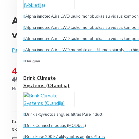
Alpha innotec Alira LWD lauko monoblokas su vidaus komponen
Aspen Pumps kondensato 
Alpha innotec Alira LWD lauko monoblokas su vidaus komponen
vandeniui ECONOMY
Alpha innotec Alira LWD lauko monoblokas su vidaus komponen
Paremta 0 įvertinimais.
-
Parašyti įvertinimą
Alpha innotec Alira LWD monoblokinis šilumos siurblys su hid
Daugiau
450.00 €
495.07 €
Brink Climate
Systems (Olandija)
Be PVM: 371.90 €
Brink aktyvuotos anglies filtras Pure induct
Kondensato siurblys FP2092/2 Hot Water Economy - 
Brink Connect modulis (MODbus)
ekonomiškas siurblys, skirtas valdyti aukštą vandens temp
Brink Ease 200 F7 aktyvuotos anglies filtras