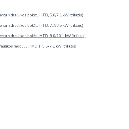
tu hidraulikos bokštu HTD, 5.6/7.1 kW (trifazis)
siurblys karštam
tu hidraulikos bokštu HTD, 7.7/8.5 kW (trifazis)
tu hidraulikos bokštu HTD, 9.0/10.1 kW (trifazis)
raulikos moduliu HMD 1, 5.6-7.1 kW (trifazis)
LAIKINAI NETURIME
Modelis:
FP2092/2
Aspen Pumps (Jungtinė Karalystė)
ASPEN PUMPS GROUP gamintojo produktas,
eratūrą.