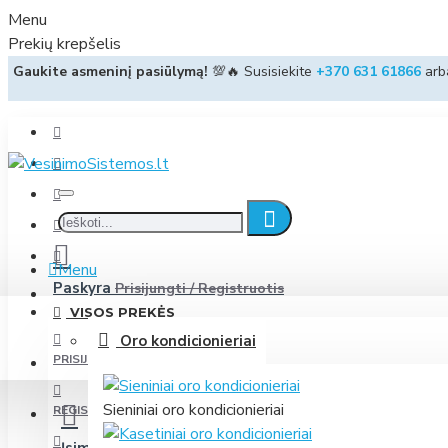
Menu
Prekių krepšelis
Gaukite asmeninį pasiūlymą!
💯🔥 Susisiekite
+370 631 61866
ar
Menu
Paskyra
Prisijungti / Registruotis
VISOS PREKĖS
Oro kondicionieriai
PRISIJUNGTI
Sieniniai oro kondicionieriai
REGISTRUOTIS