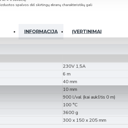
kondicionieriams - AR-CH01E
zduotos spalvos dėl skirtingų ekranų charakteristikų gali
dikliu
dikliu
INFORMACIJA
ĮVERTINIMAI
dikliu
230V 1,5A
6 m
40 mm
10 mm
900 l/val (kai aukštis 0 m)
ea HP Mono-Block (H karta) 12 kW
100 °C
ea HP Mono-Block (H karta) 16 kW
3600 g
300 x 150 x 205 mm