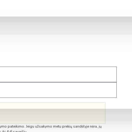
RV (su tenu)
 350 ERV (integruotas LAN modulis)
ymo pateikimo. Jeigu užsakymo metu prekių sandėlyje nėra, jų
 iki 4-6 savaičių.