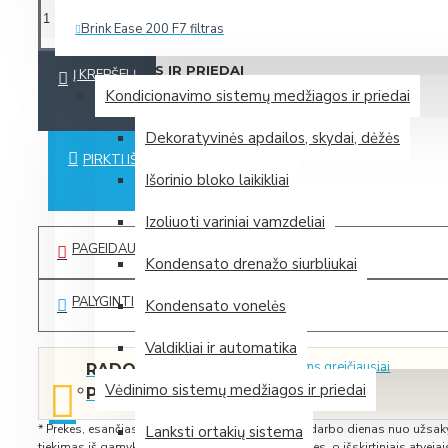
Brink Ease 200 F7 filtras
Daugiau
MEDŽIAGOS IR PRIEDAI
Į KREPŠELĮ
Kondicionavimo sistemų medžiagos ir priedai
Zehnder (Vokietija)
Dekoratyvinės apdailos, skydai, dėžės
PIRKTI IŠ KARTO
Išorinio bloko laikikliai
Mini rekuperatorius Zehnder ComfoAir 70
Izoliuoti variniai vamzdeliai
Mini rekuperatorius Zehnder ComfoSpot 50
PAGEIDAUTI
Plokštelinis entalpinis rekuperatorius Zehnder ComfoAir 375 E
Kondensato drenažo siurbliukai
Plokštelinis entalpinis rekuperatorius Zehnder ComfoAir Flex
PALYGINTI
Kondensato vonelės
Daugiau
Valdikliai ir automatika
Spauskite čia, ir mes Jums greičiausiai
RADOTE
Samsung (P. Korėja)
pateiksime dar geresnį pasiūlymą!
Vėdinimo sistemų medžiagos ir priedai
PIGIAU?
* Prekes, esančias sandėlyje, pristatome per 2-5 darbo dienas nuo užsak
Lanksti ortakių sistema
tiekimas iš gamyklos įprastai užtrunka 1-2 savaites, o išskirtiniais atvejais