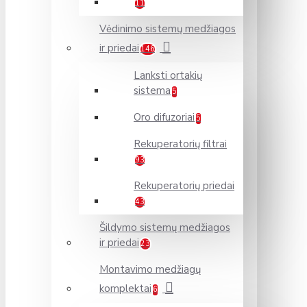
11
Vėdinimo sistemų medžiagos
ir priedai
146
Lanksti ortakių
sistema
5
Oro difuzoriai
5
Rekuperatorių filtrai
93
Rekuperatorių priedai
43
Šildymo sistemų medžiagos
ir priedai
23
Montavimo medžiagų
komplektai
6