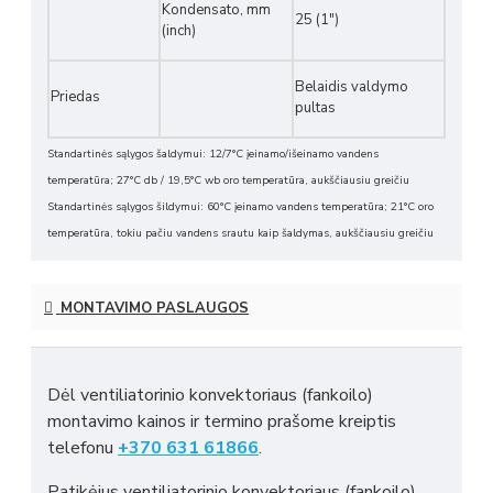
Kondensato, mm
25 (1")
(inch)
Belaidis valdymo
Priedas
pultas
Standartinės sąlygos šaldymui: 12/7°C įeinamo/išeinamo vandens
temperatūra; 27°C db / 19,5°C wb oro temperatūra, aukščiausiu greičiu
Standartinės sąlygos šildymui: 60°C įeinamo vandens temperatūra; 21°C oro
temperatūra, tokiu pačiu vandens srautu kaip šaldymas, aukščiausiu greičiu
MONTAVIMO PASLAUGOS
Dėl ventiliatorinio konvektoriaus (fankoilo)
montavimo kainos ir termino prašome kreiptis
telefonu
+370 631 61866
.
Patikėjus ventiliatorinio konvektoriaus (fankoilo)