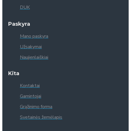
DUK
Paskyra
Mano paskyra
Užsakymai
Naujienlaiškiai
Kita
Kontaktai
Gamintojai
Grąžinimo forma
Svetainės žemėlapis