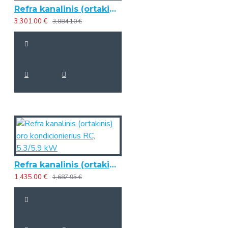
Refra kanalinis (ortakinis) oro kondicionierius RC, 16.0/17.6 kW (trifazis)
3,301.00 €
3,884.10 €
Refra kanalinis (ortakinis) oro kondicionierius RC, 5.3/5.9 kW
1,435.00 €
1,687.95 €