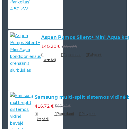
Aspen Pumps Silent+ Mini Aqua kond
145.20 €
169.98 €
Į
Pageidauti
Palyginti
krepšelį
Samsung multi-split sistemos vidinė 
416.72 €
595.32 €
Į
Pageidauti
Palyginti
krepšelį