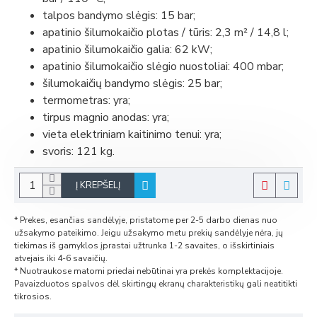
talpos bandymo slėgis: 15 bar;
apatinio šilumokaičio plotas / tūris: 2,3 m² / 14,8 l;
apatinio šilumokaičio galia: 62 kW;
apatinio šilumokaičio slėgio nuostoliai: 400 mbar;
šilumokaičių bandymo slėgis: 25 bar;
termometras: yra;
tirpus magnio anodas: yra;
vieta elektriniam kaitinimo tenui: yra;
svoris: 121 kg.
Į KREPŠELĮ
* Prekes, esančias sandėlyje, pristatome per 2-5 darbo dienas nuo
užsakymo pateikimo. Jeigu užsakymo metu prekių sandėlyje nėra, jų
tiekimas iš gamyklos įprastai užtrunka 1-2 savaites, o išskirtiniais
atvejais iki 4-6 savaičių.
* Nuotraukose matomi priedai nebūtinai yra prekės komplektacijoje.
Pavaizduotos spalvos dėl skirtingų ekranų charakteristikų gali neatitikti
tikrosios.