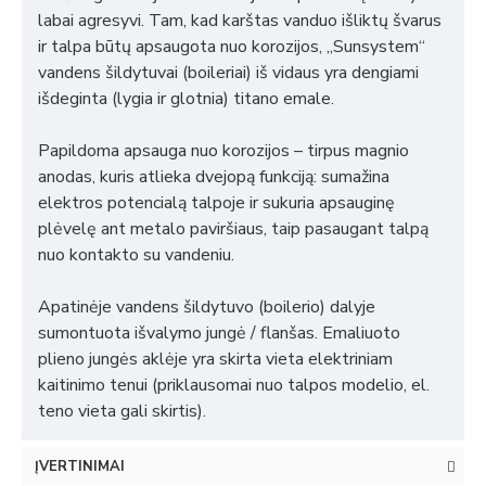
labai agresyvi. Tam, kad karštas vanduo išliktų švarus
ir talpa būtų apsaugota nuo korozijos, „Sunsystem“
vandens šildytuvai (boileriai) iš vidaus yra dengiami
išdeginta (lygia ir glotnia) titano emale.
Papildoma apsauga nuo korozijos – tirpus magnio
anodas, kuris atlieka dvejopą funkciją: sumažina
elektros potencialą talpoje ir sukuria apsauginę
plėvelę ant metalo paviršiaus, taip pasaugant talpą
nuo kontakto su vandeniu.
Apatinėje vandens šildytuvo (boilerio) dalyje
sumontuota išvalymo jungė / flanšas. Emaliuoto
plieno jungės aklėje yra skirta vieta elektriniam
kaitinimo tenui (priklausomai nuo talpos modelio, el.
teno vieta gali skirtis).
ĮVERTINIMAI