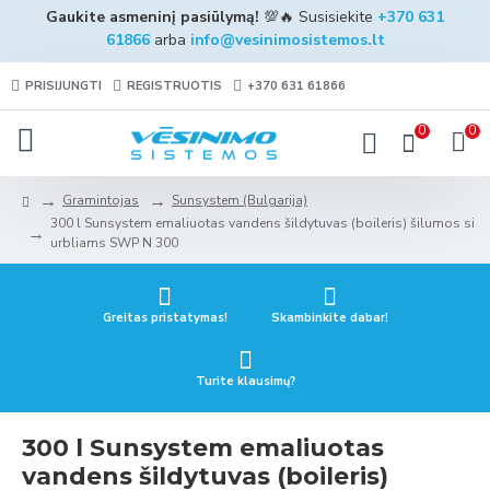
Gaukite asmeninį pasiūlymą!
💯🔥 Susisiekite
+370 631
61866
arba
info@vesinimosistemos.lt
PRISIJUNGTI
REGISTRUOTIS
+370 631 61866
0
0
Gramintojas
Sunsystem (Bulgarija)
300 l Sunsystem emaliuotas vandens šildytuvas (boileris) šilumos si
urbliams SWP N 300
Greitas pristatymas!
Skambinkite dabar!
Turite klausimų?
300 l Sunsystem emaliuotas
vandens šildytuvas (boileris)