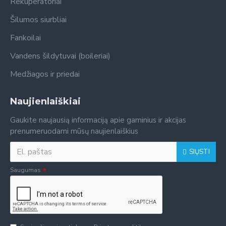
Rekuperatoriai
Šilumos siurbliai
Fankoilai
Vandens šildytuvai (boileriai)
Medžiagos ir priedai
Naujienlaiškiai
Gaukite naujausią informaciją apie gaminius ir akcijas
prenumeruodami mūsų naujienlaiškius
SIŲSTI
Saugumas