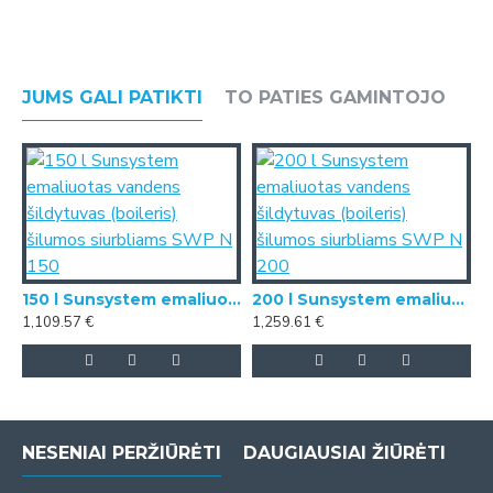
JUMS GALI PATIKTI
TO PATIES GAMINTOJO
150 l Sunsystem emaliuotas vandens šildytuvas (boileris) šilumos siurbliams SWP N 150
200 l Sunsystem emaliuotas vandens šildytuvas (boileris) šilumos siurbliams SWP N 200
1,109.57 €
1,259.61 €
NESENIAI PERŽIŪRĖTI
DAUGIAUSIAI ŽIŪRĖTI