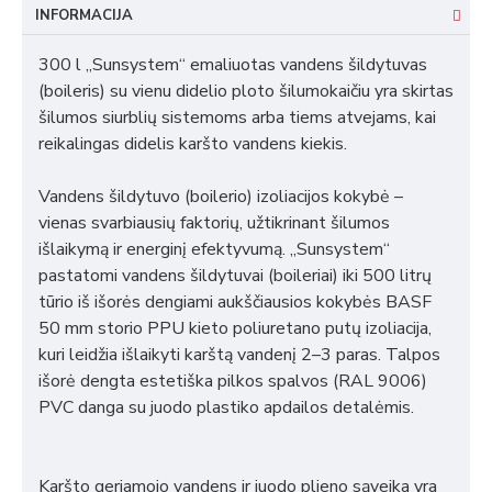
INFORMACIJA
300 l „Sunsystem“ emaliuotas vandens šildytuvas
(boileris) su vienu didelio ploto šilumokaičiu yra skirtas
šilumos siurblių sistemoms arba tiems atvejams, kai
reikalingas didelis karšto vandens kiekis.
Vandens šildytuvo (boilerio) izoliacijos kokybė –
vienas svarbiausių faktorių, užtikrinant šilumos
išlaikymą ir energinį efektyvumą. „Sunsystem“
pastatomi vandens šildytuvai (boileriai) iki 500 litrų
tūrio iš išorės dengiami aukščiausios kokybės BASF
50 mm storio PPU kieto poliuretano putų izoliacija,
kuri leidžia išlaikyti karštą vandenį 2–3 paras. Talpos
išorė dengta estetiška pilkos spalvos (RAL 9006)
PVC danga su juodo plastiko apdailos detalėmis.
Karšto geriamojo vandens ir juodo plieno sąveika yra