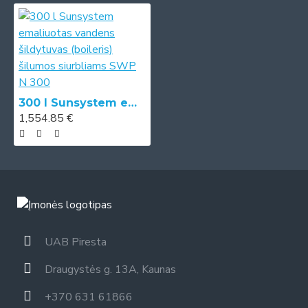
300 l Sunsystem emaliuotas vandens šildytuvas (boileris) šilumos siurbliams SWP N 300
1,554.85 €
UAB Piresta
Draugystės g. 13A, Kaunas
+370 631 61866