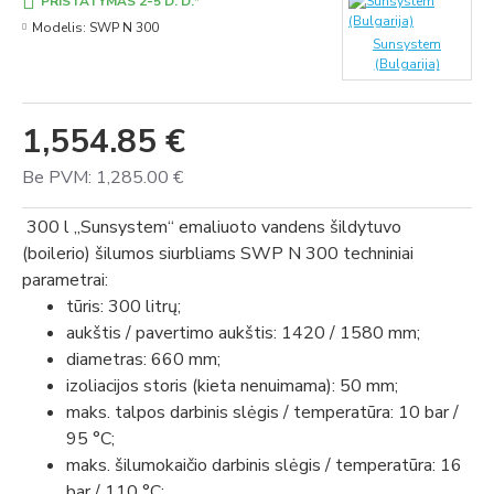
PRISTATYMAS 2-5 D. D.*
Modelis:
SWP N 300
Sunsystem
(Bulgarija)
1,554.85 €
Be PVM: 1,285.00 €
300 l „Sunsystem“ emaliuoto vandens šildytuvo
(boilerio) šilumos siurbliams SWP N 300 techniniai
parametrai:
tūris: 300 litrų;
aukštis / pavertimo aukštis: 1420 / 1580 mm;
diametras: 660 mm;
izoliacijos storis (kieta nenuimama): 50 mm;
maks. talpos darbinis slėgis / temperatūra: 10 bar /
95 °C;
maks. šilumokaičio darbinis slėgis / temperatūra: 16
bar / 110 °C;