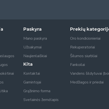
ja
Paskyra
Prekių kategorij
Mano paskyra
Oro kondicionieriai
Užsakymai
Rekuperatoriai
aslaugos
Naujienlaiškiai
Šilumos siurbliai
Kita
augos
Fankoilai
mokėtinai
Kontaktai
Vandens šildytuvai (boil
gos
Gamintojai
Medžiagos ir priedai
itika
Grąžinimo forma
Svetainės žemėlapis