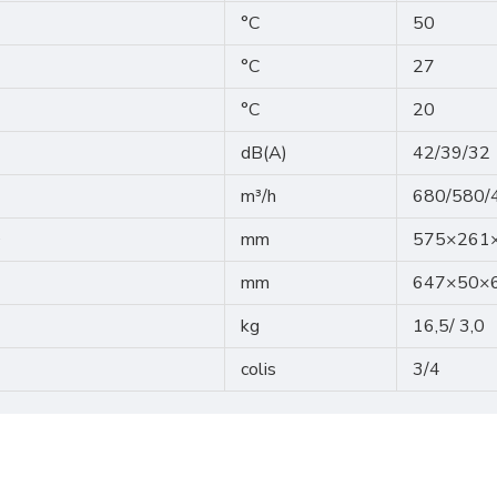
°C
50
°C
27
°C
20
dB(A)
42/39/32
m³/h
680/580/
D
mm
575×261
mm
647×50×
kg
16,5/ 3,0
colis
3/4