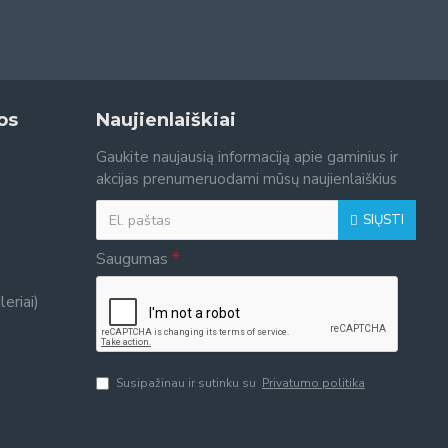
os
Naujienlaiškiai
Gaukite naujausią informaciją apie gaminius ir
akcijas prenumeruodami mūsų naujienlaiškius
SIŲSTI
Saugumas
eriai)
Susipažinau ir sutinku su
Privatumo politika