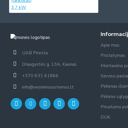
Informaci
Apie mus
UAB Piresta
Pristatymas
Draugystės g. 13A, Kaunas
Montavimo p
+370 631 61866
Serviso pasl
Pirkimas išsi
info@vesinimosistemos.lt
Pirkimo sąly
Privatumo pol
DUK