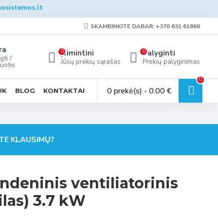
osistemos.lt
SKAMBINKITE DABAR: +370 631 61866
ra
0
0
Įsimintini
Palyginti
gti /
Jūsų prekių sąrašas
Prekių palyginimas
uotis
0
0 prekė(s) - 0.00 €
UK
BLOG
KONTAKTAI
TE KLAUSIMŲ?
ndeninis ventiliatorinis
las) 3.7 kW