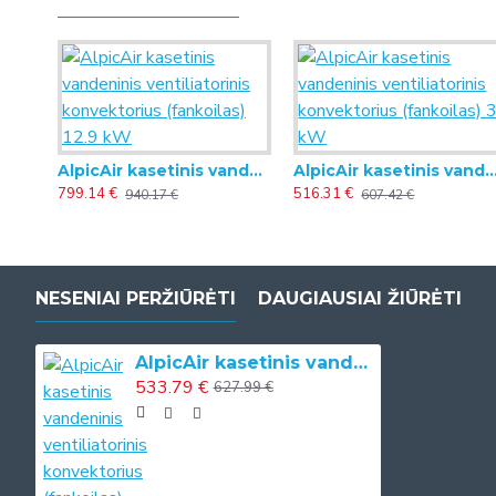
AlpicAir kasetinis vandeninis ventiliatorinis konvektorius (fankoilas) 12.9 kW
AlpicAir kasetinis vandeninis ventiliatorinis konvektorius (
799.14 €
516.31 €
940.17 €
607.42 €
NESENIAI PERŽIŪRĖTI
DAUGIAUSIAI ŽIŪRĖTI
AlpicAir kasetinis vandeninis ventiliatorinis konvektorius (fankoilas) 3.7 kW
533.79 €
627.99 €