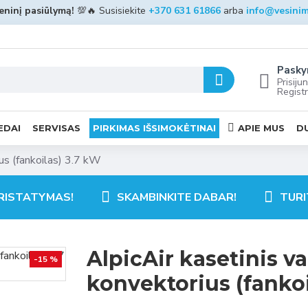
ninį pasiūlymą!
💯🔥 Susisiekite
+370 631 61866
arba
info@vesinim
Pasky
Prisijun
Registr
EDAI
SERVISAS
PIRKIMAS IŠSIMOKĖTINAI
APIE MUS
D
ius (fankoilas) 3.7 kW
RISTATYMAS!
SKAMBINKITE DABAR!
TURI
AlpicAir kasetinis va
-15 %
konvektorius (fankoi