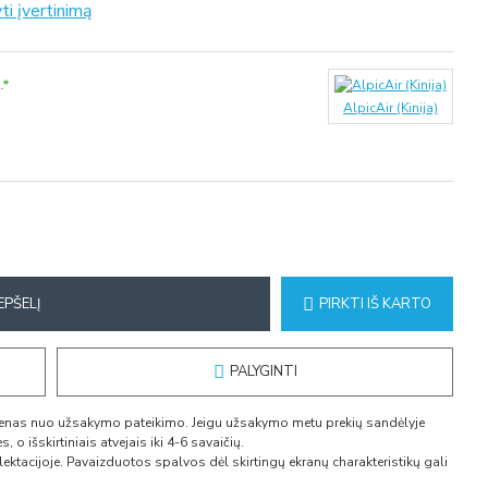
ti įvertinimą
.*
AlpicAir (Kinija)
EPŠELĮ
PIRKTI IŠ KARTO
PALYGINTI
dienas nuo užsakymo pateikimo. Jeigu užsakymo metu prekių sandėlyje
 o išskirtiniais atvejais iki 4-6 savaičių.
ktacijoje. Pavaizduotos spalvos dėl skirtingų ekranų charakteristikų gali