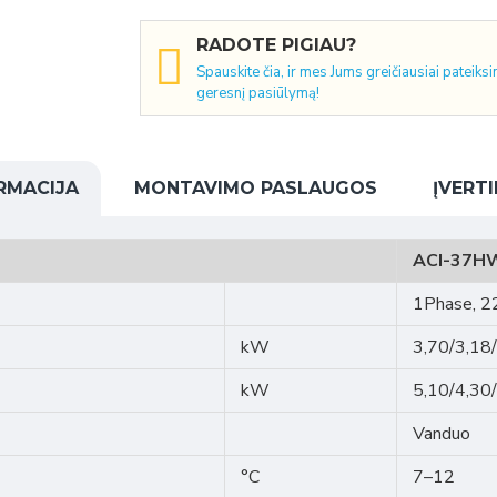
RADOTE PIGIAU?
Spauskite čia, ir mes Jums greičiausiai pateiks
geresnį pasiūlymą!
RMACIJA
MONTAVIMO PASLAUGOS
ĮVERTI
ACI-37H
1Phase, 2
kW
3,70/3,18
kW
5,10/4,30
Vanduo
°C
7–12