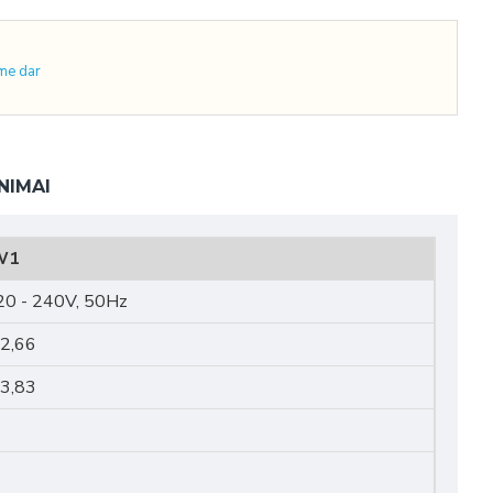
ime dar
NIMAI
W1
20 - 240V, 50Hz
/2,66
/3,83