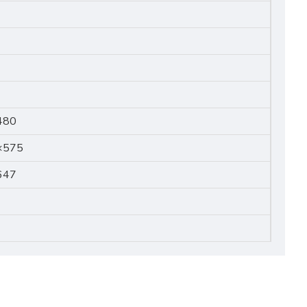
480
×575
647