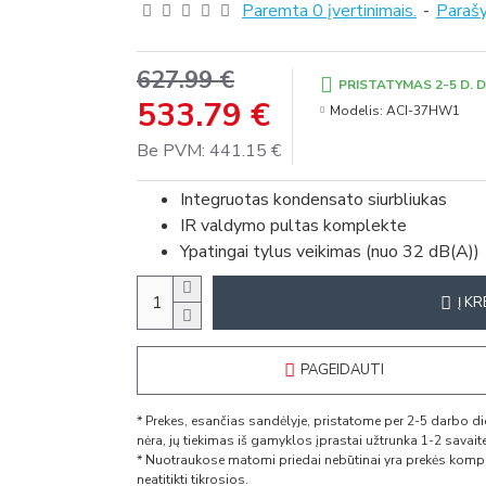
Paremta 0 įvertinimais.
-
Parašy
627.99 €
PRISTATYMAS 2-5 D. D
533.79 €
Modelis:
ACI-37HW1
Be PVM: 441.15 €
Integruotas kondensato siurbliukas
IR valdymo pultas komplekte
Ypatingai tylus veikimas (nuo 32 dB(A))
Į KR
PAGEIDAUTI
* Prekes, esančias sandėlyje, pristatome per 2-5 darbo 
nėra, jų tiekimas iš gamyklos įprastai užtrunka 1-2 savaites,
* Nuotraukose matomi priedai nebūtinai yra prekės komple
neatitikti tikrosios.