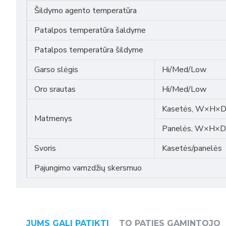
Šildymo agento temperatūra
Patalpos temperatūra šaldyme
Patalpos temperatūra šildyme
Garso slėgis
Hi/Med/Low
Oro srautas
Hi/Med/Low
Kasetės, W×H×
Matmenys
Panelės, W×H×D
Svoris
Kasetės/panelės
Pajungimo vamzdžių skersmuo
JUMS GALI PATIKTI
TO PATIES GAMINTOJO