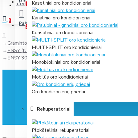
Įsimintini
Jūsų prekių sąrašas
Kasetiniai oro kondicionieriai
0
+370 631 61866
Kanaliniai oro kondicionieriai
0
Palyginti
Prekių palyginimas
0
Konsoliniai oro kondicionieriai
Gramintojas
MULTI-SPLIT oro kondicionieriai
ENSY (Norvegija)
ENSY 300 HH/HV filtrai
Monoblokiniai oro kondicionieriai
Mobilūs oro kondicionieriai
Oro kondicionierių priedai
Rekuperatoriai
Plokšteliniai rekuperatoriai