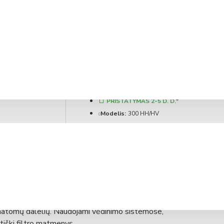
PRISTATYMAS 2-5 D. D.*
Modelis:
300 HH/HV
ENSY (Norvegija)
s.
iniu rėmeliu. Pritaikymas - vėdinimo ir oro
nematomų dalelių. Naudojami vėdinimo sistemose,
ktiški filtro matmenys.