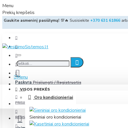
Menu
Prekių krepšelis
Gaukite asmeninį pasiūlymą!
💯🔥 Susisiekite
+370 631 61866
ar
Menu
Paskyra
Prisijungti / Registruotis
VISOS PREKĖS
Oro kondicionieriai
PRISIJUNGTI
Sieniniai oro kondicionieriai
REGISTRUOTIS