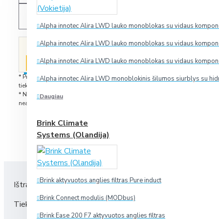
PALYGINTI
Alpha innotec Alira LWD lauko monoblokas su vidaus komponen
Alpha innotec Alira LWD lauko monoblokas su vidaus komponen
Spauskite čia, ir mes Jums greičiausiai
RADOTE
pateiksime dar geresnį pasiūlymą!
PIGIAU?
Alpha innotec Alira LWD lauko monoblokas su vidaus komponen
* Prekes, esančias sandėlyje, pristatome per 2-5 darbo dienas nuo užsak
Alpha innotec Alira LWD monoblokinis šilumos siurblys su hid
tiekimas iš gamyklos įprastai užtrunka 1-2 savaites, o išskirtiniais atvejais
* Nuotraukose matomi priedai nebūtinai yra prekės komplektacijoje. Pavai
Daugiau
neatitikti tikrosios.
Brink Climate
Systems (Olandija)
INFORMACI
Brink aktyvuotos anglies filtras Pure induct
Ištraukiamo oro filtro išmatavimai: 240x140x94 mm
Brink Connect modulis (MODbus)
Tiekiamo oro filtro išmatavimai: 240x140x94 mm
Brink Ease 200 F7 aktyvuotos anglies filtras