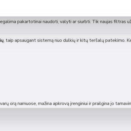
renginio indikatorius praneša apie filtro užsiteršimą. Siekiant už
ti bent 2 kartus per metus
- prieš šildymo sezoną ir po jo.
negalima pakartotinai naudoti, valyti ar siurbti. Tik naujas filtras u
ių
, taip apsaugant sistemą nuo dulkių ir kitų teršalų patekimo. Ke
RV (su tenu)
 350 ERV (integruotas LAN modulis)
arų orą namuose, mažina apkrovą įrenginiui ir prailgina jo tarnavi