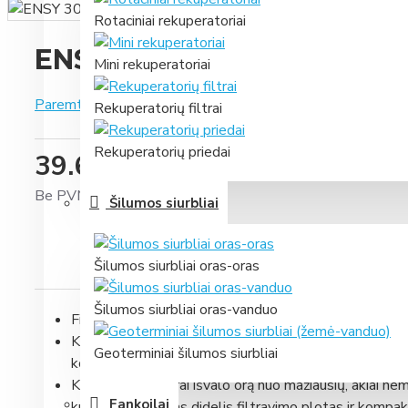
Rotaciniai rekuperatoriai
ENSY 300 HH/HV filtrai
Mini rekuperatoriai
Paremta 0 įvertinimais.
-
Parašyti įvertinimą
Rekuperatorių filtrai
Rekuperatorių priedai
39.68 €
Be PVM: 32.79 €
Šilumos siurbliai
Šilumos siurbliai oras-oras
Šilumos siurbliai oras-vanduo
Filtrai skirti ENSY
300 HH
ir
300 HV
rekuperatoriam
Kompaktiniai filtrai ePM1 55 240x140x94-C su karton
Geoterminiai šilumos siurbliai
kondicionavimo sistemose.
Kompaktiniai filtrai išvalo orą nuo mažiausių, akiai 
Fankoilai
kuriose reikalingas didelis filtravimo plotas ir kompa