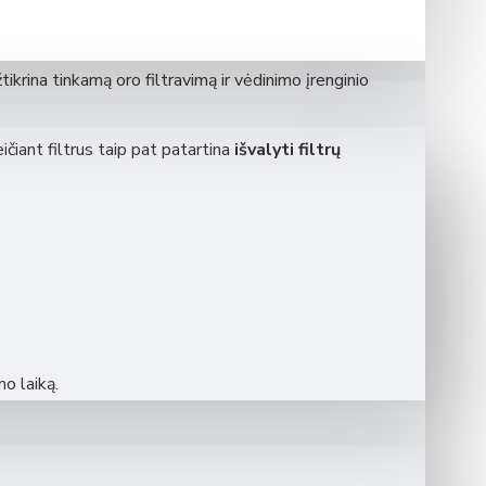
tikrinti efektyvų vėdinimo sistemos darbą ir gerą
žtikrina tinkamą oro filtravimą ir vėdinimo įrenginio
ičiant filtrus taip pat patartina
išvalyti filtrų
mo laiką.