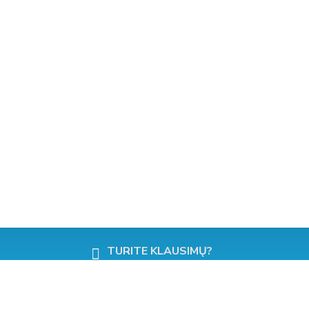
GREITAS PRISTATYMAS!
SKAMBINKITE DABAR!
TURITE KLAUSIMŲ?