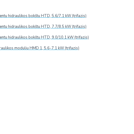
tu hidraulikos bokštu HTD, 5.6/7.1 kW (trifazis)
tu hidraulikos bokštu HTD, 7.7/8.5 kW (trifazis)
tu hidraulikos bokštu HTD, 9.0/10.1 kW (trifazis)
ymo pateikimo. Jeigu užsakymo metu prekių sandėlyje nėra, jų
raulikos moduliu HMD 1, 5.6-7.1 kW (trifazis)
 iki 4-6 savaičių.
zduotos spalvos dėl skirtingų ekranų charakteristikų gali
JA
REKUPERATORIAUS FILTRŲ KEITIMAS
Į