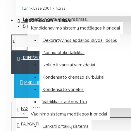
Automatinis srauto nukreipimas vertikaliai.
Brink Ease 200 F7 filtras
Automatinė drėgmės išsivalymo funkcija.
Laikmatis ir gero miego rėžimas.
Daugiau
MEDŽIAGOS IR PRIEDAI
5 metų garantija.
Kondicionavimo sistemų medžiagos ir priedai
Zehnder (Vokietija)
Dekoratyvinės apdailos, skydai, dėžės
Išorinio bloko laikikliai
Mini rekuperatorius Zehnder ComfoAir 70
Į KREPŠELĮ
Izoliuoti variniai vamzdeliai
Mini rekuperatorius Zehnder ComfoSpot 50
Plokštelinis entalpinis rekuperatorius Zehnder ComfoAir 375 E
Kondensato drenažo siurbliukai
PIRKTI IŠ KARTO
Plokštelinis entalpinis rekuperatorius Zehnder ComfoAir Flex
Kondensato vonelės
Daugiau
Valdikliai ir automatika
PAGEIDAUTI
Samsung (P. Korėja)
Vėdinimo sistemų medžiagos ir priedai
PALYGINTI
Lanksti ortakių sistema