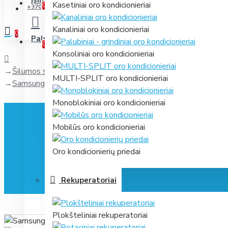
Įsimintini
Jūsų prekių sąrašas
Kasetiniai oro kondicionieriai
0
+370 631 61866
Kanaliniai oro kondicionieriai
0
Palyginti
Prekių palyginimas
0
Konsoliniai oro kondicionieriai
Šilumos siurbliai
MULTI-SPLIT oro kondicionieriai
Samsung konsolinis oro kondicionierius, 2.6/3.5 kW
Monoblokiniai oro kondicionieriai
Mobilūs oro kondicionieriai
Oro kondicionierių priedai
Rekuperatoriai
Plokšteliniai rekuperatoriai