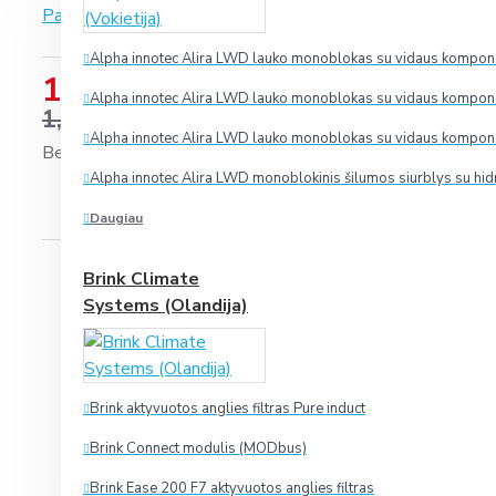
Paremta 0 įvertinimais.
-
Parašyti įvertinimą
Alpha innotec Alira LWD lauko monoblokas su vidaus komponen
1,583.65 €
Alpha innotec Alira LWD lauko monoblokas su vidaus komponen
1,979.56 €
Alpha innotec Alira LWD lauko monoblokas su vidaus komponen
Be PVM: 1,308.80 €
Alpha innotec Alira LWD monoblokinis šilumos siurblys su hid
Daugiau
Konsolė turi integruotą oro jonizatorių. Dirbant joniza
Brink Climate
elektrostatiniai laukai (ant plastikinių langų, drabužių, 
Systems (Olandija)
Tai ploniausias oro kondicionierius rinkoje (vos 199 m
Du atskirus kanalus (vėsinimui ir šildymui) turintis oro
vietoje būtų palaikoma pageidaujama temperatūra. Šil
per viršutinį.
Brink aktyvuotos anglies filtras Pure induct
Yra keturi darbo režimai: maksimalaus galingumo („hig
Brink Connect modulis (MODbus)
galingumo („low“) ir tylusis („silent“).
Ilgaamžis filtras.
Brink Ease 200 F7 aktyvuotos anglies filtras