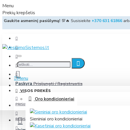
Menu
Prekių krepšelis
Gaukite asmeninį pasiūlymą!
💯🔥 Susisiekite
+370 631 61866
ar
Menu
Paskyra
Prisijungti / Registruotis
VISOS PREKĖS
Oro kondicionieriai
PRISIJUNGTI
Sieniniai oro kondicionieriai
REGISTRUOTIS