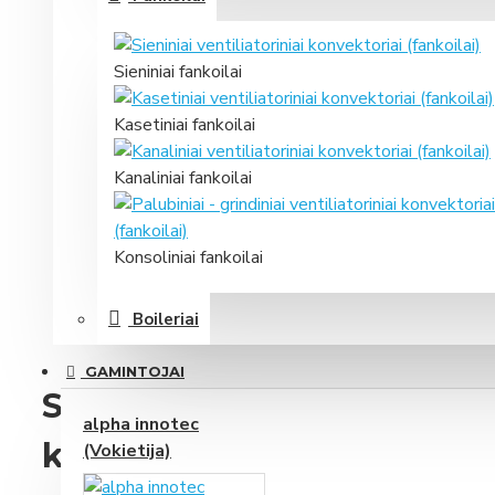
Sieniniai fankoilai
Kasetiniai fankoilai
Kanaliniai fankoilai
Konsoliniai fankoilai
Boileriai
GAMINTOJAI
Samsung konsolinis oro ko
alpha innotec
kW
(Vokietija)