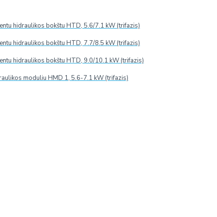
tu hidraulikos bokštu HTD, 5.6/7.1 kW (trifazis)
tu hidraulikos bokštu HTD, 7.7/8.5 kW (trifazis)
PRISTATYMAS 2-5 D. D.*
tu hidraulikos bokštu HTD, 9.0/10.1 kW (trifazis)
Modelis:
AC026RXADKG/EU - AC026RNJDKG/EU
raulikos moduliu HMD 1, 5.6-7.1 kW (trifazis)
Samsung (P. Korėja)
toriui, iš oro pašalinamos dulkės, neutralizuojami
linoleumo ir kt.).
m storio).
 kondicionierius užtikrina, kad kiekvienoje patalpos
tas oras išpučiamas per apatinį kanalą, o šaltas
h“), vidutinio galingumo („medium“), mažo