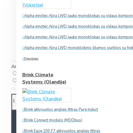
kitą valandą pats išsijungia. Ši funkcija gali būti naud
Kai įjungiamas gartraukis, įrenginyje esantis pajungim
Alpha innotec Alira LWD lauko monoblokas su vidaus komponen
viršslėgį.
Vėdinimo įrenginys gali būti komplektuojamas su CO2 
Alpha innotec Alira LWD lauko monoblokas su vidaus komponen
reguliuoja oro srautą pagal patalpos užterštumą. To
Alpha innotec Alira LWD lauko monoblokas su vidaus komponen
Įrenginio valdymas gali būti suderintas su SAMSUNG k
Įrenginio montavimo padėtis gali būti vertikali arba ho
Alpha innotec Alira LWD monoblokinis šilumos siurblys su hid
Vėdinimo agregatai gali būti montuojami butuose, na
Daugiau
Anglies dvideginio (CO2) jutiklis
Nereikia
Brink Climate
Reikia
(+194.39 €)
Systems (Olandija)
Brink aktyvuotos anglies filtras Pure induct
Į KREPŠELĮ
Brink Connect modulis (MODbus)
Brink Ease 200 F7 aktyvuotos anglies filtras