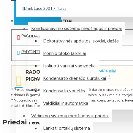
Brink Ease 200 F7 filtras
PIRKTI IŠ KARTO
Daugiau
MEDŽIAGOS IR PRIEDAI
Kondicionavimo sistemų medžiagos ir priedai
Zehnder (Vokietija)
PAGEIDAUTI
Dekoratyvinės apdailos, skydai, dėžės
PALYGINTI
Išorinio bloko laikikliai
Mini rekuperatorius Zehnder ComfoAir 70
Izoliuoti variniai vamzdeliai
Mini rekuperatorius Zehnder ComfoSpot 50
Spauskite čia, ir mes Jums greičiausiai
RADOTE
pateiksime dar geresnį pasiūlymą!
Plokštelinis entalpinis rekuperatorius Zehnder ComfoAir 375 E
Kondensato drenažo siurbliukai
PIGIAU?
Plokštelinis entalpinis rekuperatorius Zehnder ComfoAir Flex
* Prekes, esančias sandėlyje, pristatome per 2-5 darbo dienas nuo užsak
Kondensato vonelės
tiekimas iš gamyklos įprastai užtrunka 1-2 savaites, o išskirtiniais atvejais
Daugiau
* Nuotraukose matomi priedai nebūtinai yra prekės komplektacijoje. Pavai
Valdikliai ir automatika
neatitikti tikrosios.
Samsung (P. Korėja)
Vėdinimo sistemų medžiagos ir priedai
Priedai rekuperatoriams
Lanksti ortakių sistema