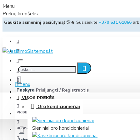
Menu
Prekių krepšelis
Gaukite asmeninį pasiūlymą!
💯🔥 Susisiekite
+370 631 61866
ar
Menu
Paskyra
Prisijungti / Registruotis
VISOS PREKĖS
Oro kondicionieriai
PRISIJUNGTI
Sieniniai oro kondicionieriai
REGISTRUOTIS