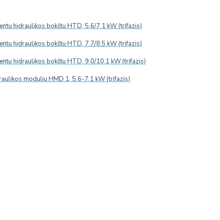
ojama, kai esate toli nuo namų.
o kontaktas gartraukiui leidžia patalpose sudaryti
tu hidraulikos bokštu HTD, 5.6/7.1 kW (trifazis)
davikliu, kurio dėka rekuperatorius automatiškai
tu hidraulikos bokštu HTD, 7.7/8.5 kW (trifazis)
kiu būdu taupomos energijos sąnaudos.
tu hidraulikos bokštu HTD, 9.0/10.1 kW (trifazis)
ondicionieriais.
rizontali.
raulikos moduliu HMD 1, 5.6-7.1 kW (trifazis)
muose arba nedideliuose ofisuose.