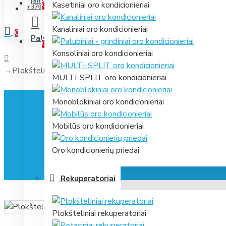
Įsimintini
Jūsų prekių sąrašas
Kasetiniai oro kondicionieriai
0
+370 631 61866
Kanaliniai oro kondicionieriai
0
Palyginti
Prekių palyginimas
0
Konsoliniai oro kondicionieriai
Plokštelinis Samsung ERV AN035JSKLKN rekuperatorius su 
MULTI-SPLIT oro kondicionieriai
Monoblokiniai oro kondicionieriai
Mobilūs oro kondicionieriai
Oro kondicionierių priedai
Rekuperatoriai
Plokšteliniai rekuperatoriai