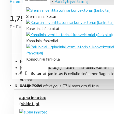
Paremta 0 įvertinimais.
-
Parašyti įvertinimą
1,794.73 €
Sieniniai fankoilai
Be PVM: 1,483.25 €
Kasetiniai fankoilai
Kanaliniai fankoilai
Konsoliniai fankoilai
Maksimalus oro srautas – 350 m³/h.
Įrenginio komplektacijoje laidinis nuotolinis valdik
Šilumokaitis pagamintas iš celiuliozinės medžiagos, ku
Boileriai
prarasti.
Įrenginiai turi efektyvius F7 klasės oro filtrus.
GAMINTOJAI
Iki –15°C lauko temperatūros nereikalingas papildom
alpha innotec
,,Bypass” funkcija naudojama, kai yra nedidelis lauko
(Vokietija)
įrenginys automatiškai leidžia orą tiesiogiai, o ne per 
,,Away” funkcijos režimu rekuperatorius dirba mažiausi