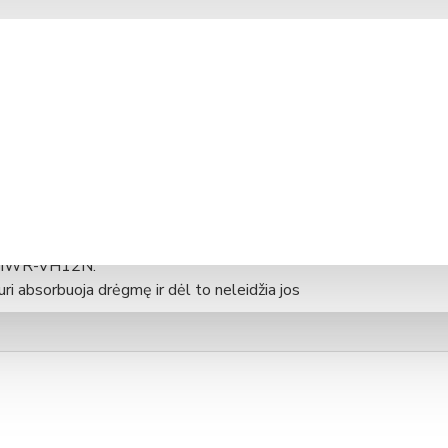
PRISTATYMAS 2-5 D. D.*
Modelis:
AN035JSKLKN/EU
Samsung (P. Korėja)
lis MWR-VH12N.
ri absorbuoja drėgmę ir dėl to neleidžia jos
as oro šildymas.
 ir vidaus temperatūrų skirtumas, tuomet vėdinimo
šilumokaitį.
u pajėgumu tokiais intervalais: vieną valandą veikia,