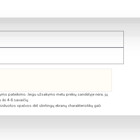
RV (su tenu)
 350 ERV (integruotas LAN modulis)
ymo pateikimo. Jeigu užsakymo metu prekių sandėlyje nėra, jų
 iki 4-6 savaičių.
zduotos spalvos dėl skirtingų ekranų charakteristikų gali