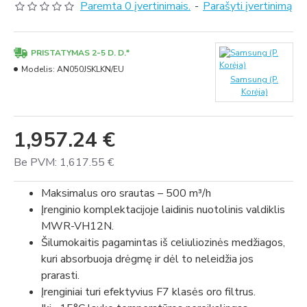
Paremta 0 įvertinimais.
-
Parašyti įvertinimą
PRISTATYMAS 2-5 D. D.*
Modelis:
AN050JSKLKN/EU
Samsung (P.
Korėja)
1,957.24 €
Be PVM: 1,617.55 €
Maksimalus oro srautas – 500 m³/h
Įrenginio komplektacijoje laidinis nuotolinis valdiklis
MWR-VH12N.
Šilumokaitis pagamintas iš celiuliozinės medžiagos,
kuri absorbuoja drėgmę ir dėl to neleidžia jos
prarasti.
Įrenginiai turi efektyvius F7 klasės oro filtrus.