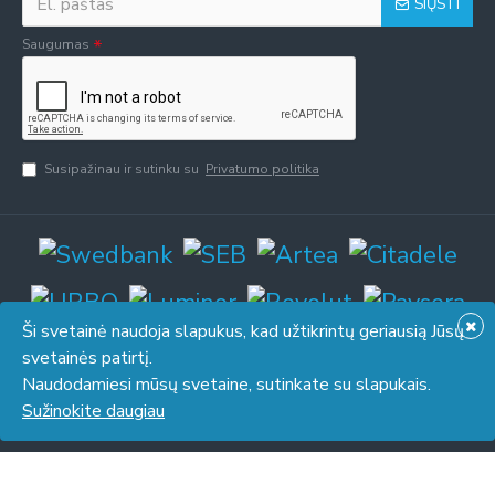
SIŲSTI
Saugumas
Susipažinau ir sutinku su
Privatumo politika
Ši svetainė naudoja slapukus, kad užtikrintų geriausią Jūsų
svetainės patirtį.
Naudodamiesi mūsų svetaine, sutinkate su slapukais.
© 2026 UAB "Piresta". Be UAB "Piresta" sutikimo draudžiama kopijuoti
Sužinokite daugiau
ir platinti svetainėje esančią informaciją.