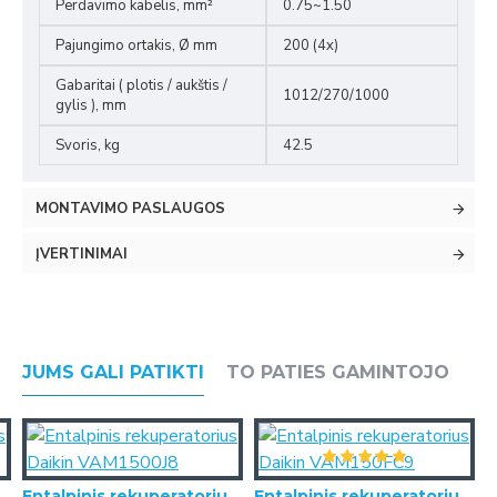
Perdavimo kabelis, mm²
0.75~1.50
Pajungimo ortakis, Ø mm
200 (4x)
Gabaritai ( plotis / aukštis /
1012/270/1000
gylis ), mm
Svoris, kg
42.5
MONTAVIMO PASLAUGOS
ĮVERTINIMAI
JUMS GALI PATIKTI
TO PATIES GAMINTOJO
uperatorius Daikin VAM1000J8
Entalpinis rekuperatorius Daikin VAM1500J8
Entalpinis rekuperatorius Daikin VAM150FC9