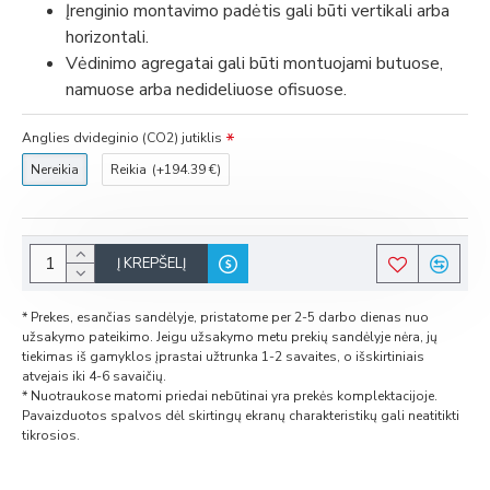
Įrenginio montavimo padėtis gali būti vertikali arba
horizontali.
Vėdinimo agregatai gali būti montuojami butuose,
namuose arba nedideliuose ofisuose.
Anglies dvideginio (CO2) jutiklis
Nereikia
Reikia
(+194.39 €)
Į KREPŠELĮ
* Prekes, esančias sandėlyje, pristatome per 2-5 darbo dienas nuo
užsakymo pateikimo. Jeigu užsakymo metu prekių sandėlyje nėra, jų
tiekimas iš gamyklos įprastai užtrunka 1-2 savaites, o išskirtiniais
atvejais iki 4-6 savaičių.
* Nuotraukose matomi priedai nebūtinai yra prekės komplektacijoje.
Pavaizduotos spalvos dėl skirtingų ekranų charakteristikų gali neatitikti
tikrosios.