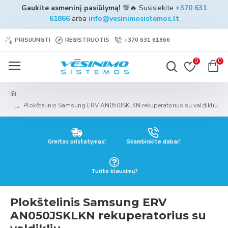
Gaukite asmeninį pasiūlymą!
💯🔥 Susisiekite
+370 631
61866
arba
info@vesinimosistemos.lt
PRISIJUNGTI
REGISTRUOTIS
+370 631 61866
0
0
Plokštelinis Samsung ERV AN050JSKLKN rekuperatorius su valdikliu
Greitas pristatymas!
Skambinkite dabar!
Turite klausimų?
Plokštelinis Samsung ERV
AN050JSKLKN rekuperatorius su