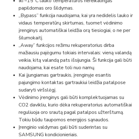
Iki –15°C lauko temperatūros nereikalingas
papildomas oro šildymas.
,,Bypass” funkcija naudojama, kai yra nedidelis lauko ir
vidaus temperatūrų skirtumas, tuomet vėdinimo
įrenginys automatiškai leidžia orą tiesiogiai, o ne per
šilumokaitį.
,,Away” funkcijos režimu rekuperatorius dirba
mažiausiu pajėgumu tokiais intervalais: vieną valandą
veikia, kitą valandą pats išsijungia. Ši funkcija gali būti
naudojama, kai esate toli nuo namų.
Kai įjungiamas gartraukis, įrenginyje esantis
pajungimo kontaktas gartraukiui leidžia patalpose
sudaryti viršslėgį.
Vėdinimo įrenginys gali būti komplektuojamas su
CO2 davikliu, kurio dėka rekuperatorius automatiškai
reguliuoja oro srautą pagal patalpos užterštumą.
Tokiu būdu taupomos energijos sąnaudos.
Įrenginio valdymas gali būti suderintas su
SAMSUNG kondicionieriais.