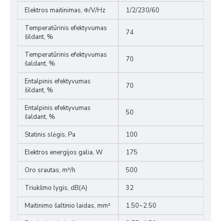
Elektros maitinimas, Φ/V/Hz
1/2/230/60
Temperatūrinis efektyvumas
74
šildant, %
Temperatūrinis efektyvumas
70
šaldant, %
Entalpinis efektyvumas
70
šildant, %
Entalpinis efektyvumas
50
šaldant, %
Statinis slėgis, Pa
100
Elektros energijos galia, W
175
Oro srautas, m³/h
500
Triukšmo lygis, dB(A)
32
Maitinimo šaltinio laidas, mm²
1.50~2.50