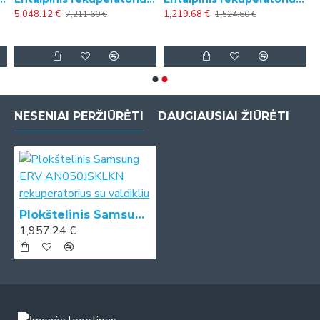
5,048.12 €
1,219.68 €
7,211.60 €
1,524.60 €
NESENIAI PERŽIŪRĖTI
DAUGIAUSIAI ŽIŪRĖTI
Plokštelinis Samsung ERV AN050JSKLKN rekuperatorius su valdikliu
1,957.24 €