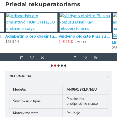
Priedai rekuperatoriams
Zehnder išmanus valdymo pultas Multi Control, baltos spalvos
Adiabatinio oro drėkintuvo HUMON H250 drėkinimo korys
Valdymo plokštė Plus su korpusu Brink Flair rekuperatoriams
125.94 €
248.76 €
279.51 €
23
INFORMACIJA
Modelis
AN050JSKLKN/EU
Plokštelinis
Šilumokaičio tipas
priešpriešinio srauto
Montavimo vieta
Palubėje