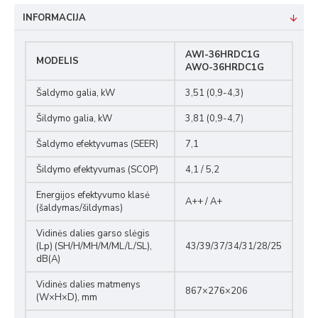
INFORMACIJA
AWI-36HRDC1G
MODELIS
AWO-36HRDC1G
Šaldymo galia, kW
3,51 (0,9-4,3)
Šildymo galia, kW
3,81 (0,9-4,7)
Šaldymo efektyvumas (SEER)
7,1
Šildymo efektyvumas (SCOP)
4,1 / 5,2
Energijos efektyvumo klasė
A++ / A+
(šaldymas/šildymas)
Vidinės dalies garso slėgis
(Lp) (SH/H/MH/M/ML/L/SL),
43/39/37/34/31/28/25
dB(A)
Vidinės dalies matmenys
867×276×206
(W×H×D), mm