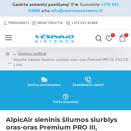
Gaukite asmeninį pasiūlymą!
💯🔥 Susisiekite
+370 631
61866
arba
info@vesinimosistemos.lt
PRISIJUNGTI
REGISTRUOTIS
+370 631 61866
0
0
Šilumos siurbliai
AlpicAir sieninis šilumos siurblys oras-oras Premium PRO III, 3.51/3.8
1 kW
Greitas pristatymas!
Skambinkite dabar!
Turite klausimų?
AlpicAir sieninis šilumos siurblys
oras-oras Premium PRO III,