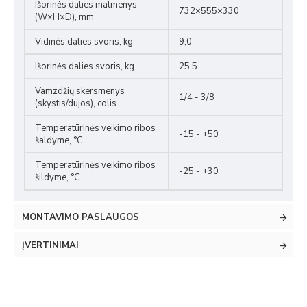
Išorinės dalies matmenys
732×555×330
(W×H×D), mm
Vidinės dalies svoris, kg
9,0
Išorinės dalies svoris, kg
25,5
Vamzdžių skersmenys
1/4 - 3/8
(skystis/dujos), colis
Temperatūrinės veikimo ribos
-15 - +50
šaldyme, °C
Temperatūrinės veikimo ribos
-25 - +30
šildyme, °C
MONTAVIMO PASLAUGOS
ĮVERTINIMAI