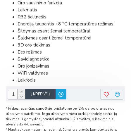
Oro sausinimo funkcija
Laikmatis
R32 šaltnešis
Energiją taupantis +8 °C temperatūros režimas
Šildymas esant žemai temperatūrai
Šaldymas esant žemai temperatūrai
3D oro tiekimas
Eco režimas
Savidiagnostika
Oro jonizavimas
WiFi valdymas
Laikrodis
Į KREPŠELĮ
* Prekes, esančias sandėlyje, pristatome per 2-5 darbo dienas nuo
užsakymo pateikimo. Jeigu užsakymo metu prekių sandėlyje nėra, jų
tiekimas iš gamyklos įprastai užtrunka 1-2 savaites, o išskirtiniais
atvejais iki 4-6 savaičių.
* Nuotraukose matomi priedai nebūtinai yra prekės komplektacijoje.