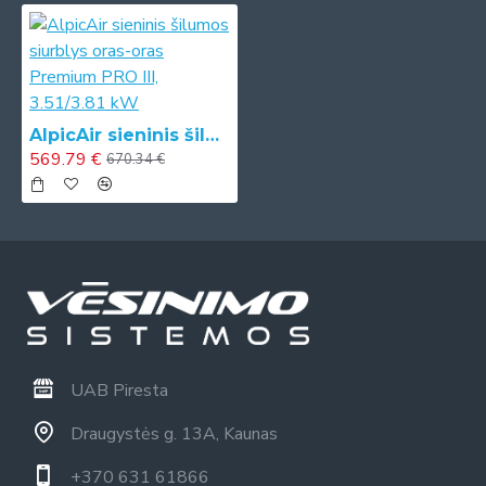
AlpicAir sieninis šilumos siurblys oras-oras Premium PRO III, 3.51/3.81 kW
569.79 €
670.34 €
UAB Piresta
Draugystės g. 13A, Kaunas
+370 631 61866