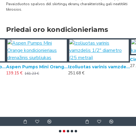
Pavaizduotos spalvos dėl skirtingų ekranų charakteristikų gali neatitikti
tikrosios.
Priedai oro kondicionieriams
27.
REFCO kondensato siurblys VAMP-F 22L/H 15M
Aspen Pumps Mini Orange kondicionieriaus drenažinis siurbliukas
Izoliuotas varinis vamzdelis 1/2" diametro (25 metrai)
139.15 €
251.68 €
161.23 €