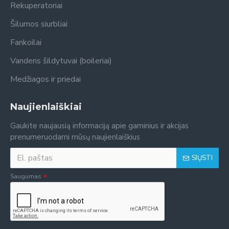
Rekuperatoriai
Šilumos siurbliai
Fankoilai
Vandens šildytuvai (boileriai)
Medžiagos ir priedai
Naujienlaiškiai
Gaukite naujausią informaciją apie gaminius ir akcijas
prenumeruodami mūsų naujienlaiškius
SIŲSTI
Saugumas