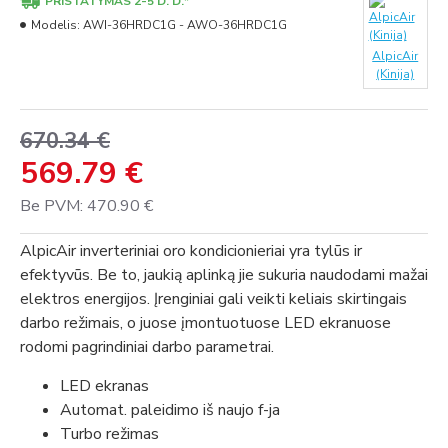
PRISTATYMAS 2-5 D. D.*
Modelis:
AWI-36HRDC1G - AWO-36HRDC1G
AlpicAir
(Kinija)
670.34 €
569.79 €
Be PVM: 470.90 €
AlpicAir inverteriniai oro kondicionieriai yra tylūs ir
efektyvūs. Be to, jaukią aplinką jie sukuria naudodami mažai
elektros energijos. Įrenginiai gali veikti keliais skirtingais
darbo režimais, o juose įmontuotuose LED ekranuose
rodomi pagrindiniai darbo parametrai.
LED ekranas
Automat. paleidimo iš naujo f-ja
Turbo režimas