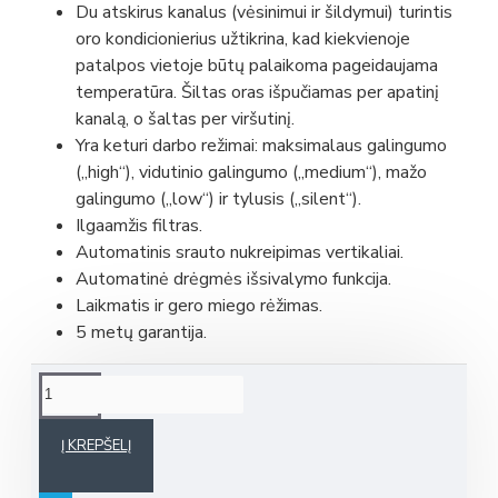
Du atskirus kanalus (vėsinimui ir šildymui) turintis
oro kondicionierius užtikrina, kad kiekvienoje
patalpos vietoje būtų palaikoma pageidaujama
temperatūra. Šiltas oras išpučiamas per apatinį
kanalą, o šaltas per viršutinį.
Yra keturi darbo režimai: maksimalaus galingumo
(„high“), vidutinio galingumo („medium“), mažo
galingumo („low“) ir tylusis („silent“).
Ilgaamžis filtras.
Automatinis srauto nukreipimas vertikaliai.
Automatinė drėgmės išsivalymo funkcija.
Laikmatis ir gero miego rėžimas.
5 metų garantija.
Į KREPŠELĮ