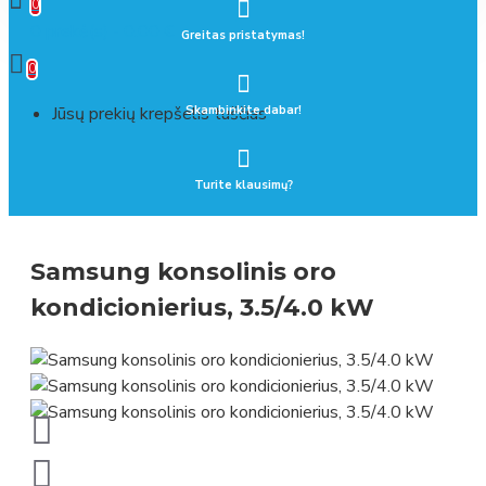
0
0 prekė(s) - 0.00 €
Greitas pristatymas!
0
Jūsų prekių krepšelis tuščias
Skambinkite dabar!
Turite klausimų?
Samsung konsolinis oro
kondicionierius, 3.5/4.0 kW