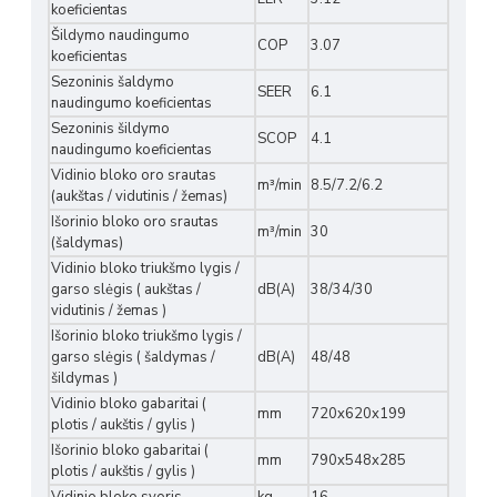
koeficientas
Šildymo naudingumo
COP
3.07
koeficientas
Sezoninis šaldymo
SEER
6.1
naudingumo koeficientas
Sezoninis šildymo
SCOP
4.1
naudingumo koeficientas
Vidinio bloko oro srautas
m³/min
8.5/7.2/6.2
(aukštas / vidutinis / žemas)
Išorinio bloko oro srautas
m³/min
30
(šaldymas)
Vidinio bloko triukšmo lygis /
garso slėgis ( aukštas /
dB(A)
38/34/30
vidutinis / žemas )
Išorinio bloko triukšmo lygis /
garso slėgis ( šaldymas /
dB(A)
48/48
šildymas )
Vidinio bloko gabaritai (
mm
720x620x199
plotis / aukštis / gylis )
Išorinio bloko gabaritai (
mm
790x548x285
plotis / aukštis / gylis )