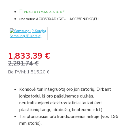
PRISTATYMAS 2-5 D. D.*
Modelis:
AC035RXADKG/EU - AC035RNJDKG/EU
Samsung (P. Korėja)
1,833.39 €
2,291.74 €
Be PVM: 1,515.20 €
Konsolė turi integruotą oro jonizatorių. Dirbant
jonizatoriui, iš oro pašalinamos dulkės,
neutralizuojami elektrostatiniai laukai (ant
plastikinių langų, drabužių, linoleumo ir kt.).
Tai ploniausias oro kondicionierius rinkoje (vos 199
mm storio).