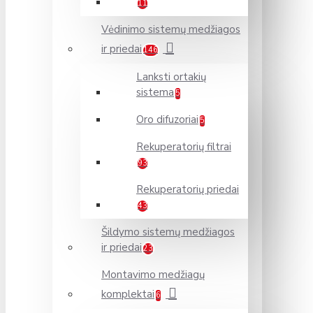
11
Vėdinimo sistemų medžiagos
ir priedai
146
Lanksti ortakių
sistema
5
Oro difuzoriai
5
Rekuperatorių filtrai
93
Rekuperatorių priedai
43
Šildymo sistemų medžiagos
ir priedai
23
Montavimo medžiagų
komplektai
6