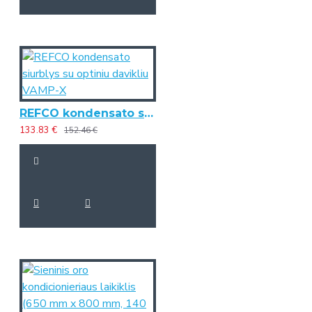
REFCO kondensato siurblys su optiniu davikliu VAMP-X
133.83 €
152.46 €