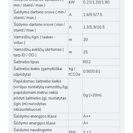
kW
0.21/1.30/1.80
min / stand / max )
Šaldymo darbinė srovė ( min /
A
1.6/5.5/7.5
stand / max )
Šildymo darbinė srovė ( min /
A
1.3/5.9/10.5
stand / max )
Vamzdžių ilgis ( laukas -
m
20
vidus )
Vamzdžių aukščių skirtumas (
m
15
tarp ID / OD )
Šaltnešio tipas
R32
Šaltnešio kiekis (gamykliškai
kg /
0.90/0.61
užpildyta)
tCO2e
Papildomas šaltnešio kiekis
(viršijus nustatytą vamzdžių ilgį
papildomam metrui reikia
0g (>20m)
pildyti šaltnešio (g), nustatytas
ilgis (m) nurodytas
skliausteliuose)
Šaldymo energijos klasė
A++
Šildymo energijos klasė
A+
Šaldymo naudingumo
EER
3.12