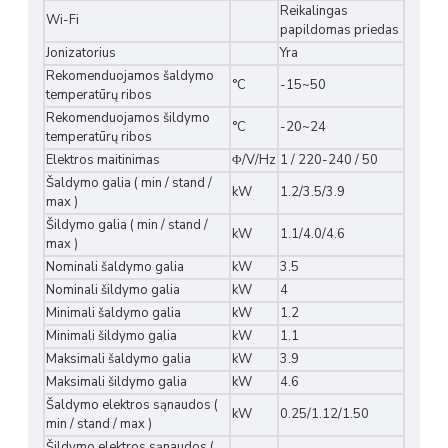
Reikalingas
Wi-Fi
papildomas priedas
Jonizatorius
Yra
Rekomenduojamos šaldymo
°C
-15~50
temperatūrų ribos
Rekomenduojamos šildymo
°C
-20~24
temperatūrų ribos
Elektros maitinimas
Φ/V/Hz
1 / 220-240 / 50
Šaldymo galia ( min / stand /
kW
1.2/3.5/3.9
max )
Šildymo galia ( min / stand /
kW
1.1/4.0/4.6
max )
Nominali šaldymo galia
kW
3.5
Nominali šildymo galia
kW
4
Minimali šaldymo galia
kW
1.2
Minimali šildymo galia
kW
1.1
Maksimali šaldymo galia
kW
3.9
Maksimali šildymo galia
kW
4.6
Šaldymo elektros sąnaudos (
kW
0.25/1.12/1.50
min / stand / max )
Šildymo elektros sąnaudos (