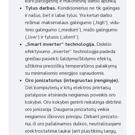
kurti pato­gesnę ir malo­nesnę darbo aplinką.
Tylus darbas.
Kondi­cio­nie­rius ne tik galin­gas
ir našus, bet ir labai tylus. Yra keturi darbo
reži­mai: maksi­ma­laus galin­gumo („high“), vidu­
ti­nio galin­gumo („medium“), mažo galin­gumo
(„low“) ir tylu­sis („silent“).
„Smart inver­ter“ tech­no­lo­gija.
Dide­lio
efek­ty­vumo „inver­ter“ tech­no­lo­gija padeda
grei­čiau pasiekti šaldymo/šildymo efektą,
užtik­rina preci­zišką tempe­ra­tū­ros palai­kymą
su mini­ma­lio­mis ener­gi­jos sąnau­do­mis.
Oro joni­za­to­rius (integruotas įrenginyje).
Dėl kompiu­te­­rių ir kitų elek­t­­ros prie­taisų
pata­l­­pose atsi­­randa neigia­­mas povei­kis oro
koky­bei. Oro koky­bei gerinti reika­linga dirb­­tinė
oro joni­za­cija. Dauguma joni­za­to­­rių veikia
neigia­mos iškro­vos prin­cipu. Dirbant joni­za­to­
riui, iš oro paša­li­na­mos dulkės, neut­ra­li­zuo­jami
elek­t­­ros­ta­ti­niai laukai (ant plas­ti­ki­nių langų,