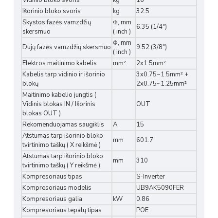
Vidinio bloko svoris
kg
16
Išorinio bloko svoris
kg
32.5
Skystos fazės vamzdžių
Φ, mm
6.35 (1/4")
skersmuo
( inch )
Φ, mm
Dujų fazės vamzdžių skersmuo
9.52 (3/8")
( inch )
Elektros maitinimo kabelis
mm²
2x1.5mm²
Kabelis tarp vidinio ir išorinio
3x0.75~1.5mm² +
blokų
2x0.75~1.25mm²
Maitinimo kabelio jungtis (
Vidinis blokas IN / Išorinis
OUT
blokas OUT )
Rekomenduojamas saugiklis
A
15
Atstumas tarp išorinio bloko
mm
601.7
tvirtinimo taškų ( X reikšmė )
Atstumas tarp išorinio bloko
mm
310
tvirtinimo taškų ( Y reikšmė )
Kompresoriaus tipas
S-Inverter
Kompresoriaus modelis
UB9AK5090FER
Kompresoriaus galia
kW
0.86
Kompresoriaus tepalų tipas
POE