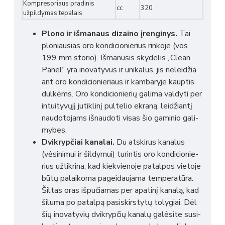
Kompresoriaus pradinis
cc
320
užpildymas tepalais
Plono ir išma­naus dizaino įren­gi­nys.
Tai
ploniau­sias oro kondi­cio­nie­rius rinkoje (vos
199 mm storio). Išma­nu­sis skyde­lis „Clean
Panel“ yra inova­ty­vus ir unika­lus, jis nelei­džia
ant oro kondi­cio­nie­riaus ir kamba­ryje kaup­tis
dulkėms. Oro kondi­cio­nie­rių galima valdyti per
intui­ty­vųjį jutik­linį pultelio ekraną, leidžiantį
naudo­to­jams išnau­doti visas šio gami­nio gali­
my­bes.
Dvikryp­čiai kanalai.
Du atski­rus kanalus
(vėsinimui ir šildymui) turin­tis oro kondi­cio­nie­
rius užtik­rina, kad kiek­vie­noje patal­pos vietoje
būtų palai­koma pagei­dau­jama tempe­ra­tūra.
Šiltas oras išpu­čia­mas per apatinį kanalą, kad
šiluma po patalpą pasi­skirs­tytų toly­giai. Dėl
šių inova­ty­vių dvikryp­čių kanalų galėsite susi­