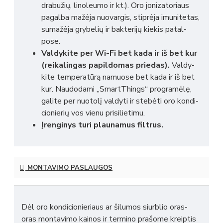
drabu­žių, lino­le­umo ir kt.). Oro joni­za­to­riaus
pagalba mažėja nuova­r­gis, stip­rėja imuni­te­tas,
suma­žėja grybe­­lių ir bakte­­rijų kiekis pata­l­­
pose.
Valdy­­­kite per Wi-Fi bet kada ir iš bet kur
(reika­li­n­gas papi­l­do­­mas prie­das).
Valdy­­­
kite tempe­ra­tūrą namuose bet kada ir iš bet
kur. Naudo­dami „Sma­r­tThings“ prog­ra­mėlę,
galite per nuotolį valdyti ir stebėti oro kondi­
cio­nie­­­rių vos vienu prisi­­­lie­timu.
Įrenginys turi plaunamus filtrus.
MONTAVIMO PASLAUGOS
Dėl oro kondicionieriaus ar šilumos siurblio oras-
oras montavimo kainos ir termino prašome kreiptis