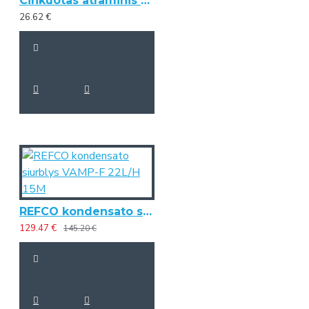
Cinkuotas atraminis kampas KOKA L-1000
26.62 €
REFCO kondensato siurblys VAMP-F 22L/H 15M
129.47 €
145.20 €