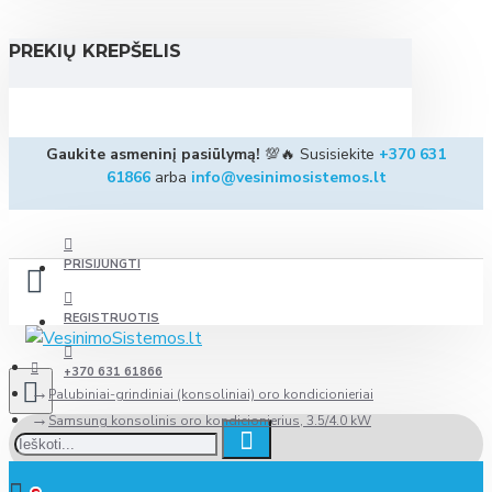
PREKIŲ KREPŠELIS
Gaukite asmeninį pasiūlymą!
💯🔥 Susisiekite
+370 631
61866
arba
info@vesinimosistemos.lt
PRISIJUNGTI
REGISTRUOTIS
+370 631 61866
Palubiniai-grindiniai (konsoliniai) oro kondicionieriai
Samsung konsolinis oro kondicionierius, 3.5/4.0 kW