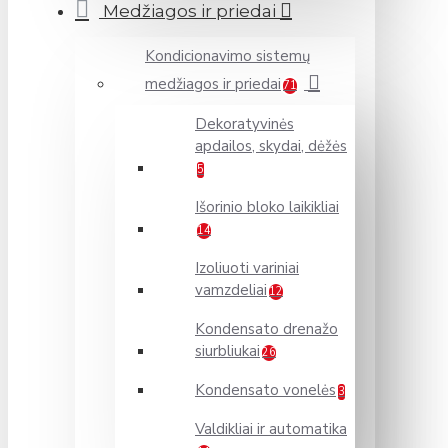
Medžiagos ir priedai
Kondicionavimo sistemų
medžiagos ir priedai
71
Dekoratyvinės
apdailos, skydai, dėžės
5
Išorinio bloko laikikliai
14
Izoliuoti variniai
vamzdeliai
12
Kondensato drenažo
siurbliukai
26
Kondensato vonelės
3
Valdikliai ir automatika