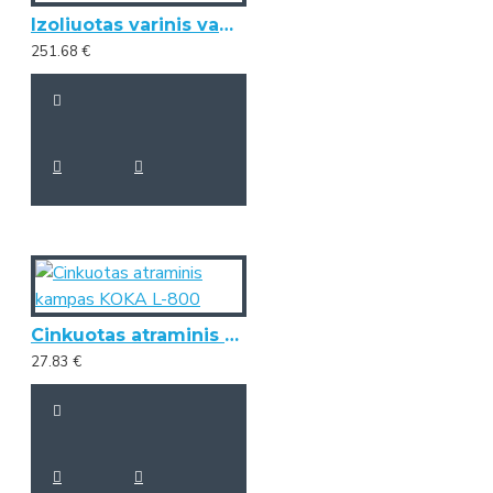
Izoliuotas varinis vamzdelis 1/2" diametro (25 metrai)
251.68 €
Cinkuotas atraminis kampas KOKA L-800
27.83 €