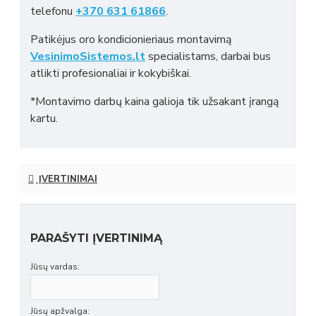
telefonu
+370 631 61866
.
Patikėjus oro kondicionieriaus montavimą
VesinimoSistemos.lt
specialistams, darbai bus
atlikti profesionaliai ir kokybiškai.
*Montavimo darbų kaina galioja tik užsakant įrangą
kartu.
ĮVERTINIMAI
PARAŠYTI ĮVERTINIMĄ
Jūsų vardas:
Jūsų apžvalga: