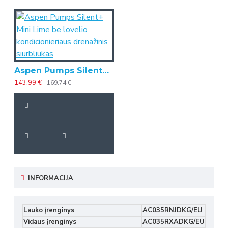
Aspen Pumps Silent+ Mini Lime be lovelio kondicionieriaus drenažinis siurbliukas
143.99 €
169.74 €
INFORMACIJA
Lauko įrenginys
AC035RNJDKG/EU
Vidaus įrenginys
AC035RXADKG/EU