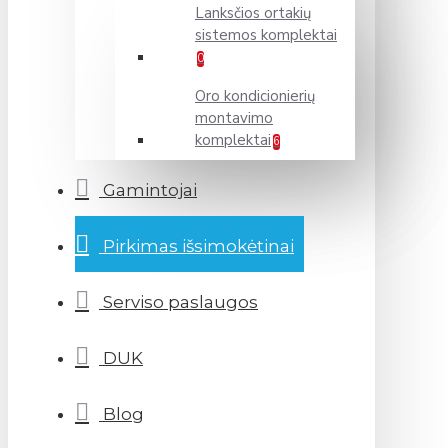
Lanksčios ortakių
sistemos komplektai
0
Oro kondicionierių
montavimo
komplektai
6
Gamintojai
Pirkimas išsimokėtinai
Serviso paslaugos
DUK
Blog