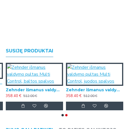
SUSIJĘ PRODUKTAI
eratoriaus tenas ComfoAir Q
Zehnder išmanus valdymo pultas Multi Control, baltos spalvos
Zehnder išmanus valdymo pultas Multi Control, juodos spalvos
358.40 €
358.40 €
512.00 €
512.00 €