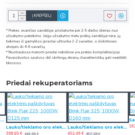
Į KREPŠELĮ
* Prekes, esančias sandėlyje, pristatome per 2-5 darbo dienas nuo
užsakymo pateikimo. Jeigu užsakymo metu prekių sandėlyje nėra, jų
tiekimas iš gamyklos įprastai užtrunka 1-2 savaites, o išskirtiniais
atvejais iki 4-6 savaičių.
* Nuotraukose matomi priedai nebūtinai yra prekės komplektacijoje.
Pavaizduotos spalvos dėl skirtingų ekranų charakteristikų gali neatitikti
tikrosios.
Priedai rekuperatoriams
Brink oro valymo įrenginys Pure induct (ultra filtravimas)
18
Lauko/tiekiamo oro elektrinis pašildytuvas Brink Flair 225, 1000W, D125 mm
Lauko/tiekiamo oro elektrinis pašildytuvas Brink Flair 325, 1000W, D160 mm
388.65 €
402.49 €
441.65 €
457.38 €