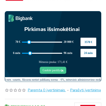
Paremta 0 įvertinimais.
-
Parašyti įvertinimą