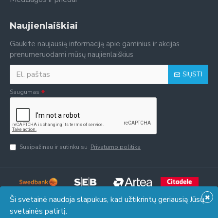
Naujienlaiškiai
Gaukite naujausią informaciją apie gaminius ir akcijas
prenumeruodami mūsų naujienlaiškius
SIŲSTI
Saugumas
Susipažinau ir sutinku su
Privatumo politika
Ši svetainė naudoja slapukus, kad užtikrintų geriausią Jūsų
svetainės patirtį.