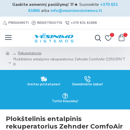
Gaukite asmeninį pasiūlymą!
💯🔥 Susisiekite
+370 631
61866
arba
info@vesinimosistemos.lt
PRISIJUNGTI
REGISTRUOTIS
+370 631 61866
0
0
Rekuperatoriai
Plokštelinis entalpinis rekuperatorius Zehnder ComfoAir Q350 ERV T
R
Greitas pristatymas!
Skambinkite dabar!
Turite klausimų?
Plokštelinis entalpinis
rekuperatorius Zehnder ComfoAir