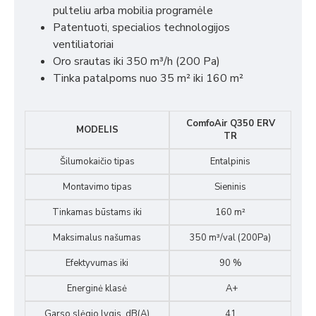
pulteliu arba mobilia programėle
Patentuoti, specialios technologijos
ventiliatoriai
Oro srautas iki 350 m³/h (200 Pa)
Tinka patalpoms nuo 35 m² iki 160 m²
ComfoAir Q350 ERV
MODELIS
TR
Šilumokaičio tipas
Entalpinis
Montavimo tipas
Sieninis
Tinkamas būstams iki
160 m²
Maksimalus našumas
350 m³/val (200Pa)
Efektyvumas iki
90 %
Energinė klasė
A+
Garso slėgio lygis, dB(A)
41