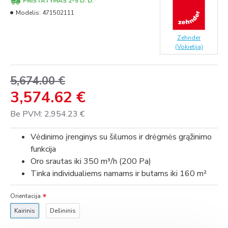
PRISTATYMAS 2-5 D. D.*
Modelis:
471502111
Zehnder
(Vokietija)
5,674.00 €
3,574.62 €
Be PVM: 2,954.23 €
Vėdinimo įrenginys su šilumos ir drėgmės grąžinimo
funkcija
Oro srautas iki 350 m³/h (200 Pa)
Tinka individualiems namams ir butams iki 160 m²
Orientacija
Kairinis
Dešininis