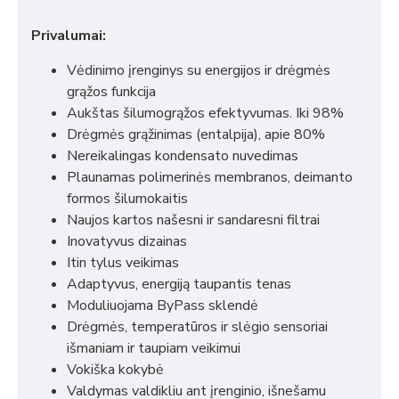
Privalumai:
Vėdinimo įrenginys su energijos ir drėgmės
grąžos funkcija
Aukštas šilumogrąžos efektyvumas. Iki 98%
Drėgmės grąžinimas (entalpija), apie 80%
Nereikalingas kondensato nuvedimas
Plaunamas polimerinės membranos, deimanto
formos šilumokaitis
Naujos kartos našesni ir sandaresni filtrai
Inovatyvus dizainas
Itin tylus veikimas
Adaptyvus, energiją taupantis tenas
Moduliuojama ByPass sklendė
Drėgmės, temperatūros ir slėgio sensoriai
išmaniam ir taupiam veikimui
Vokiška kokybė
Valdymas valdikliu ant įrenginio, išnešamu