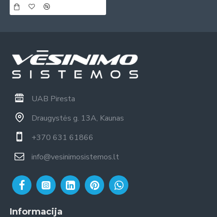
UAB Piresta
Draugystės g. 13A, Kaunas
+370 631 61866
info@vesinimosistemos.lt
Informacija