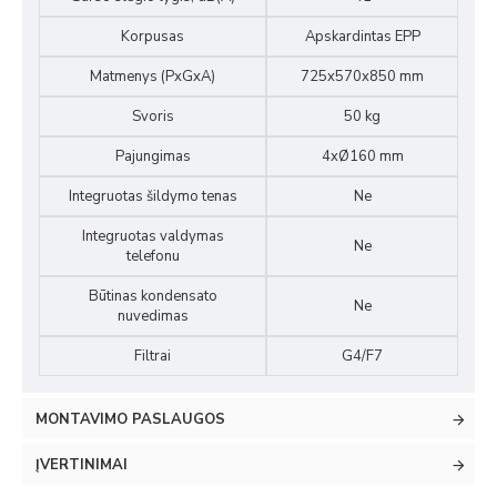
Korpusas
Apskardintas EPP
Matmenys (PxGxA)
725x570x850 mm
Svoris
50 kg
Pajungimas
4xØ160 mm
Integruotas šildymo tenas
Ne
Integruotas valdymas
Ne
telefonu
Būtinas kondensato
Ne
nuvedimas
Filtrai
G4/F7
MONTAVIMO PASLAUGOS
ĮVERTINIMAI