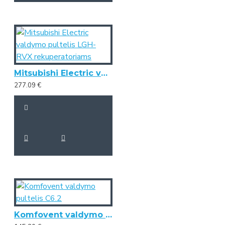
Mitsubishi Electric valdymo pultelis LGH-RVX rekuperatoriams
277.09 €
Komfovent valdymo pultelis C6.2