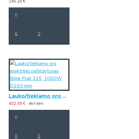
145.20 €
Lauko/tiekiamo oro elektrinis pašildytuvas Brink Flair 325, 1000W, D160 mm
402.49 €
457.38 €