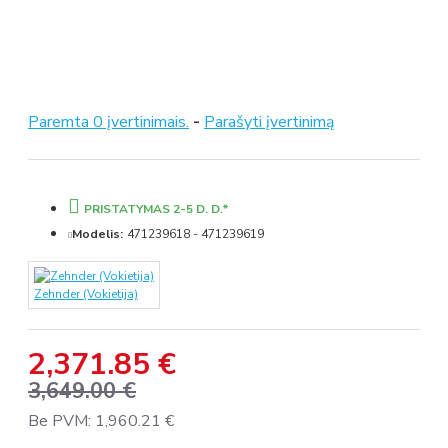
Paremta 0 įvertinimais.
-
Parašyti įvertinimą
PRISTATYMAS 2-5 D. D.*
Modelis:
471239618 - 471239619
Zehnder (Vokietija)
2,371.85 €
3,649.00 €
Be PVM: 1,960.21 €