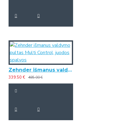
Zehnder išmanus valdymo pultas Multi Control, juodos spalvos
339.50 €
485.00 €