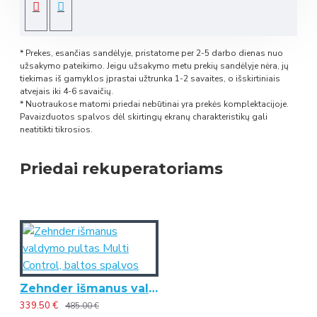
* Prekes, esančias sandėlyje, pristatome per 2-5 darbo dienas nuo
užsakymo pateikimo. Jeigu užsakymo metu prekių sandėlyje nėra, jų
tiekimas iš gamyklos įprastai užtrunka 1-2 savaites, o išskirtiniais
atvejais iki 4-6 savaičių.
* Nuotraukose matomi priedai nebūtinai yra prekės komplektacijoje.
Pavaizduotos spalvos dėl skirtingų ekranų charakteristikų gali
neatitikti tikrosios.
Priedai rekuperatoriams
Zehnder išmanus valdymo pultas Multi Control, baltos spalvos
339.50 €
485.00 €