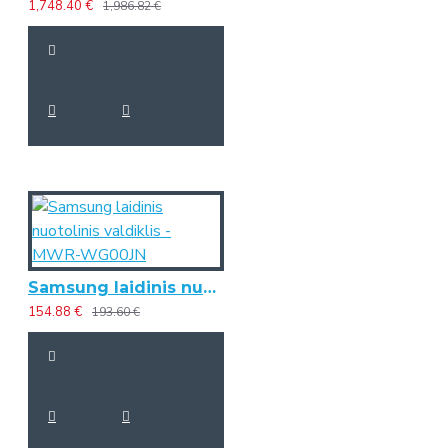
1,748.40 €
1,986.82 €
Samsung laidinis nuotolinis valdiklis - MWR-WG00JN
154.88 €
193.60 €