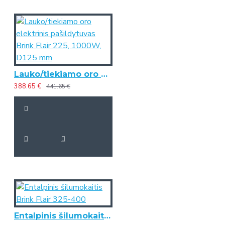
Lauko/tiekiamo oro elektrinis pašildytuvas Brink Flair 225, 1000W, D125 mm
388.65 €
441.65 €
Entalpinis šilumokaitis Brink Flair 325-400