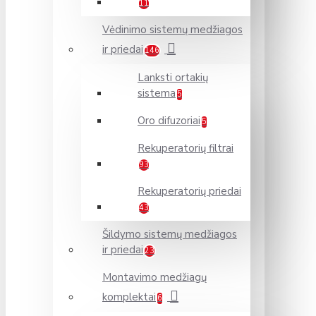
11
Vėdinimo sistemų medžiagos
ir priedai
146
Lanksti ortakių
sistema
5
Oro difuzoriai
5
Rekuperatorių filtrai
93
Rekuperatorių priedai
43
Šildymo sistemų medžiagos
ir priedai
23
Montavimo medžiagų
komplektai
6