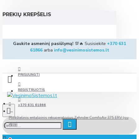
PREKIŲ KREPŠELIS
Gaukite asmeninį pasiūlymą!
💯🔥 Susisiekite
+370 631
61866
arba
info@vesinimosistemos.lt
PRISIJUNGTI
REGISTRUOTIS
+370 631 61866
Plokštelinis entalpinis rekuperatorius Zehnder ComfoAir 375 ERV (su
tenu)