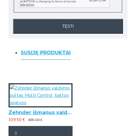
TĘSTI
SUSIJĘ PRODUKTAI
Zehnder išmanus valdymo pultas Multi Control, baltos spalvos
339.50 €
485.00 €