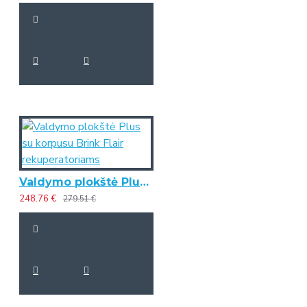
Valdymo plokštė Plus su korpusu Brink Flair rekuperatoriams
248.76 €
279.51 €