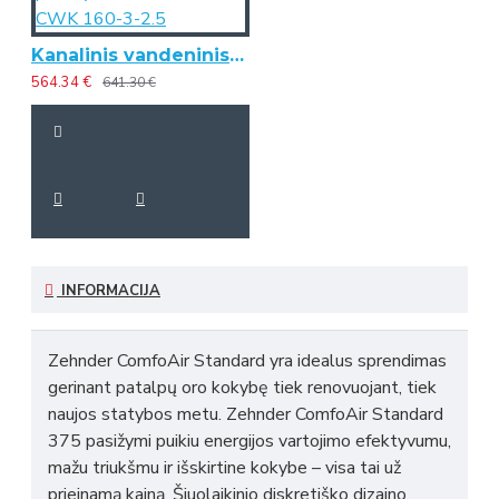
Kanalinis vandeninis oro pašildytuvas/vėsintuvas CWK 160-3-2.5
564.34 €
641.30 €
INFORMACIJA
Zehnder ComfoAir Standard yra idealus sprendimas
gerinant patalpų oro kokybę tiek renovuojant, tiek
naujos statybos metu. Zehnder ComfoAir Standard
375 pasižymi puikiu energijos vartojimo efektyvumu,
mažu triukšmu ir išskirtine kokybe – visa tai už
prieinamą kainą. Šiuolaikinio diskretiško dizaino