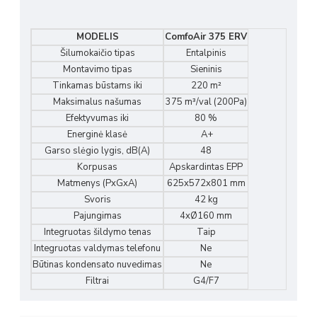
MODELIS
ComfoAir 375 ERV
Šilumokaičio tipas
Entalpinis
Montavimo tipas
Sieninis
Tinkamas būstams iki
220 m²
Maksimalus našumas
375 m³/val (200Pa)
Efektyvumas iki
80 %
Energinė klasė
A+
Garso slėgio lygis, dB(A)
48
Korpusas
Apskardintas EPP
Matmenys (PxGxA)
625x572x801 mm
Svoris
42 kg
Pajungimas
4xØ160 mm
Integruotas šildymo tenas
Taip
Integruotas valdymas telefonu
Ne
Būtinas kondensato nuvedimas
Ne
Filtrai
G4/F7