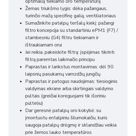
optimalią tiekiamo oro temperatūrą
Žemas triukšmo lygis: dėka pažangaus,
turinčio mažą specifinę galią, ventiliatoriaus
Sumažinkite patalpų teršalų kiekį: pažangi
filtro koncepcija su standartiniu ePM1 (F7) /
stambesniu (G4) filtru tiekiamam ir
ištraukiamam orui
Jei reikia, pakeiskite filtrą: įspėjimas tikrinti
filtrą paremtas laikmačio principu
Paprastas ir lankstus montavimas: dėl 90
laipsnių pasukamų vamzdžių jungčių
Paprastas ir patogus naudojimas: tiesioginis
valdymas ekrane arba skirtingais valdymo
pultais (greičiai koreguojami tik išoriniu
pulteliu)
Dar geresnė patalpų oro kokybė: su
įmontuotu entalpiniu šilumokaičiu, kuris
saugoja patalpų drėgmę ir sklandžiau veikia
prie žemos lauko temperatūros