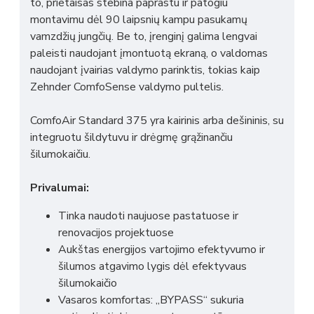
to, prietaisas stebina paprastu ir patogiu
montavimu dėl 90 laipsnių kampu pasukamų
vamzdžių jungčių. Be to, įrenginį galima lengvai
paleisti naudojant įmontuotą ekraną, o valdomas
naudojant įvairias valdymo parinktis, tokias kaip
Zehnder ComfoSense valdymo pultelis.
ComfoAir Standard 375 yra kairinis arba dešininis, su
integruotu šildytuvu ir drėgmę grąžinančiu
šilumokaičiu.
Privalumai:
Tinka naudoti naujuose pastatuose ir
renovacijos projektuose
Aukštas energijos vartojimo efektyvumo ir
šilumos atgavimo lygis dėl efektyvaus
šilumokaičio
Vasaros komfortas: „BYPASS“ sukuria