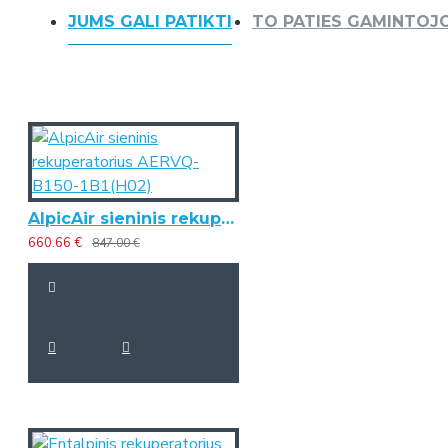
JUMS GALI PATIKTI
TO PATIES GAMINTOJ
AlpicAir sieninis rekuperatorius AERVQ-B150-1B1(H02)
660.66 €
847.00 €