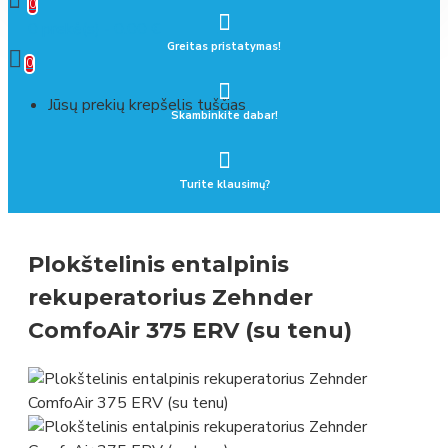
0
0 prekė(s) - 0.00 €
Greitas pristatymas!
0
Jūsų prekių krepšelis tuščias
Skambinkite dabar!
Turite klausimų?
Plokštelinis entalpinis
rekuperatorius Zehnder
ComfoAir 375 ERV (su tenu)