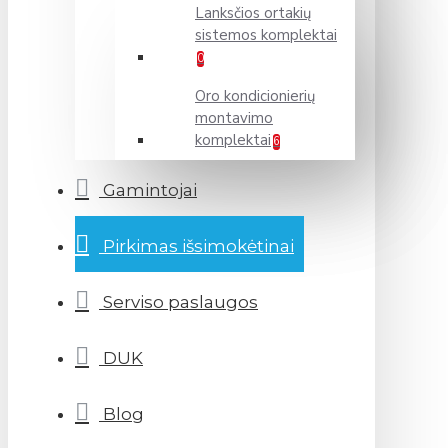
Lanksčios ortakių
sistemos komplektai
0
Oro kondicionierių
montavimo
komplektai
6
Gamintojai
Pirkimas išsimokėtinai
Serviso paslaugos
DUK
Blog