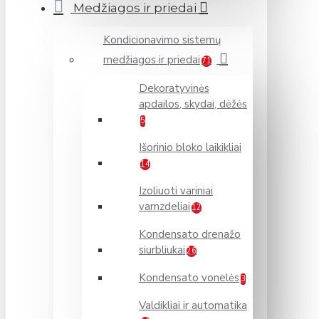
Medžiagos ir priedai
Kondicionavimo sistemų
medžiagos ir priedai
71
Dekoratyvinės
apdailos, skydai, dėžės
5
Išorinio bloko laikikliai
14
Izoliuoti variniai
vamzdeliai
12
Kondensato drenažo
siurbliukai
26
Kondensato vonelės
3
Valdikliai ir automatika