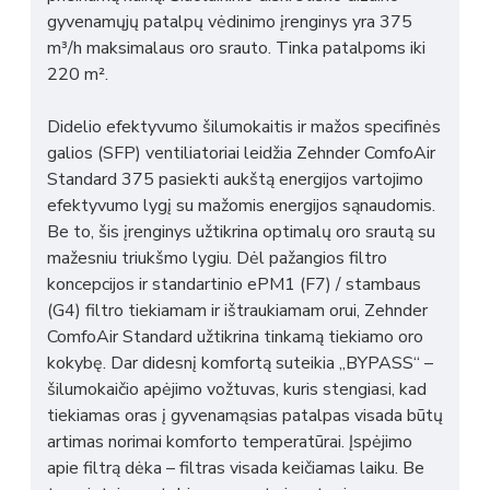
gyvenamųjų patalpų vėdinimo įrenginys yra 375
m³/h maksimalaus oro srauto. Tinka patalpoms iki
220 m².
Didelio efektyvumo šilumokaitis ir mažos specifinės
galios (SFP) ventiliatoriai leidžia Zehnder ComfoAir
Standard 375 pasiekti aukštą energijos vartojimo
efektyvumo lygį su mažomis energijos sąnaudomis.
Be to, šis įrenginys užtikrina optimalų oro srautą su
mažesniu triukšmo lygiu. Dėl pažangios filtro
koncepcijos ir standartinio ePM1 (F7) / stambaus
(G4) filtro tiekiamam ir ištraukiamam orui, Zehnder
ComfoAir Standard užtikrina tinkamą tiekiamo oro
kokybę. Dar didesnį komfortą suteikia „BYPASS“ –
šilumokaičio apėjimo vožtuvas, kuris stengiasi, kad
tiekiamas oras į gyvenamąsias patalpas visada būtų
artimas norimai komforto temperatūrai. Įspėjimo
apie filtrą dėka – filtras visada keičiamas laiku. Be