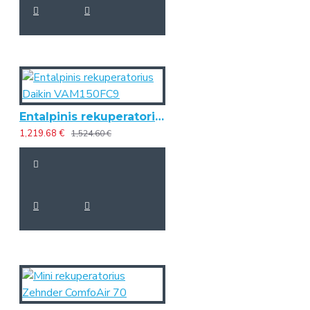
Entalpinis rekuperatorius Daikin VAM150FC9
1,219.68 €
1,524.60 €