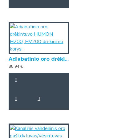
Adiabatinio oro drėkintuvo HUMON H200, HV200 drėkinimo korys
88.94 €