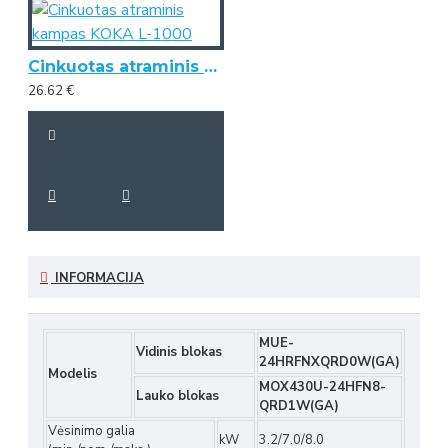
Cinkuotas atraminis kampas KOKA L-1000
26.62 €
INFORMACIJA
MUE-
Vidinis blokas
24HRFNXQRD0W(GA)
Modelis
MOX430U-24HFN8-
Lauko blokas
QRD1W(GA)
Vėsinimo galia
kW
3.2/7.0/8.0