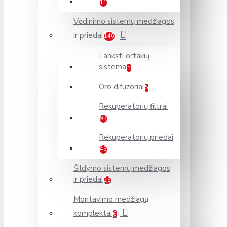
11
Vėdinimo sistemų medžiagos
ir priedai
146
Lanksti ortakių
sistema
5
Oro difuzoriai
5
Rekuperatorių filtrai
93
Rekuperatorių priedai
43
Šildymo sistemų medžiagos
ir priedai
23
Montavimo medžiagų
komplektai
6