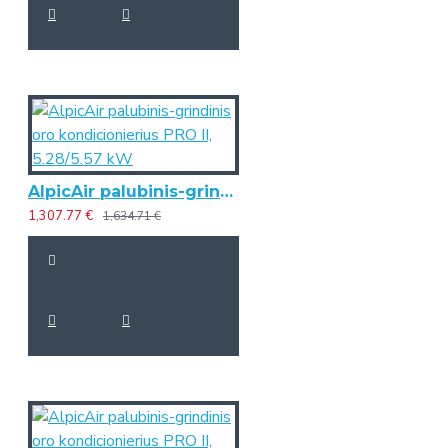
AlpicAir palubinis-grindinis oro kondicionierius PRO II, 5.28/5.57 kW
1,307.77 €
1,634.71 €