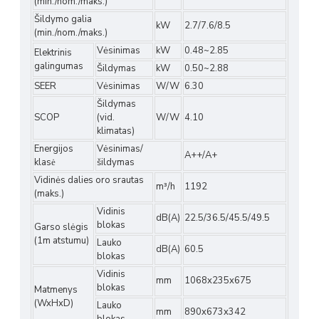
(min./nom./maks.)
Šildymo galia
kW
2.7/7.6/8.5
(min./nom./maks.)
Vėsinimas
kW
0.48~2.85
Elektrinis
galingumas
Šildymas
kW
0.50~2.88
SEER
Vėsinimas
W/W
6.30
Šildymas
SCOP
(vid.
W/W
4.10
klimatas)
Energijos
Vėsinimas/
A++/A+
klasė
šildymas
Vidinės dalies oro srautas
m³/h
1192
(maks.)
Vidinis
dB(A)
22.5/36.5/45.5/49.5
blokas
Garso slėgis
(1m atstumu)
Lauko
dB(A)
60.5
blokas
Vidinis
mm
1068x235x675
blokas
Matmenys
(WxHxD)
Lauko
mm
890x673x342