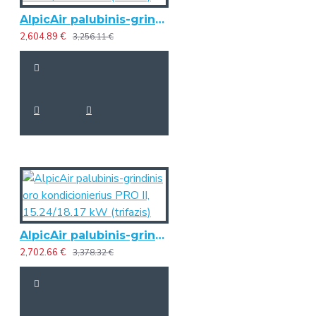
AlpicAir palubinis-grindinis oro kondicionierius PRO II, 14.07/16.12 kW (trifazis)
2,604.89 €
3,256.11 €
AlpicAir palubinis-grindinis oro kondicionierius PRO II, 15.24/18.17 kW (trifazis)
2,702.66 €
3,378.32 €