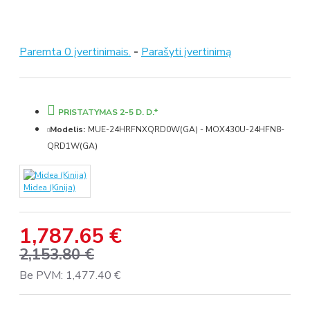
Paremta 0 įvertinimais.
-
Parašyti įvertinimą
PRISTATYMAS 2-5 D. D.*
Modelis:
MUE-24HRFNXQRD0W(GA) - MOX430U-24HFN8-
QRD1W(GA)
Midea (Kinija)
1,787.65 €
2,153.80 €
Be PVM: 1,477.40 €