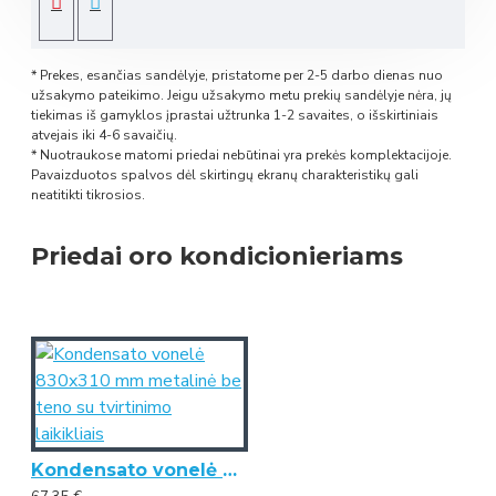
* Prekes, esančias sandėlyje, pristatome per 2-5 darbo dienas nuo
užsakymo pateikimo. Jeigu užsakymo metu prekių sandėlyje nėra, jų
tiekimas iš gamyklos įprastai užtrunka 1-2 savaites, o išskirtiniais
atvejais iki 4-6 savaičių.
* Nuotraukose matomi priedai nebūtinai yra prekės komplektacijoje.
Pavaizduotos spalvos dėl skirtingų ekranų charakteristikų gali
neatitikti tikrosios.
Priedai oro kondicionieriams
Kondensato vonelė 830x310 mm metalinė be teno su tvirtinimo laikikliais