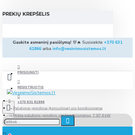
PREKIŲ KREPŠELIS
Gaukite asmeninį pasiūlymą!
💯🔥 Susisiekite
+370 631
61866
arba
info@vesinimosistemos.lt
PRISIJUNGTI
REGISTRUOTIS
+370 631 61866
Palubiniai-grindiniai (konsoliniai) oro kondicionieriai
Midea palubinis-grindinis oro kondicionierius, 7.0/7.6 kW