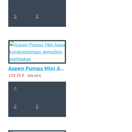
Aspen Pumps Mini Aqua kondicionieriaus drenažinis siurbliukas
139.15 €
161.23 €