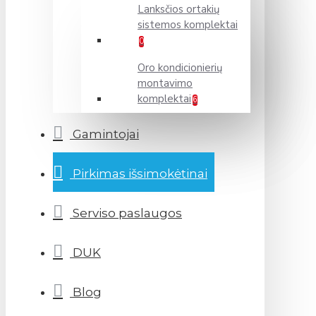
Lanksčios ortakių
sistemos komplektai
0
Oro kondicionierių
montavimo
komplektai
6
Gamintojai
Pirkimas išsimokėtinai
Serviso paslaugos
DUK
Blog