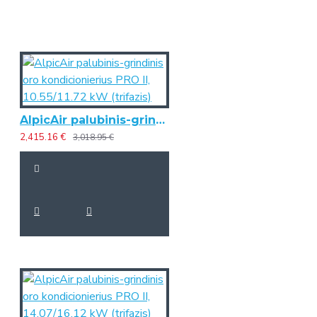
AlpicAir palubinis-grindinis oro kondicionierius PRO II, 10.55/11.72 kW (trifazis)
2,415.16 €
3,018.95 €