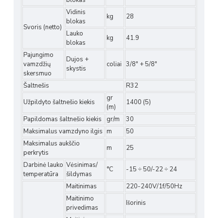
blokas
Vidinis
kg
28
blokas
Svoris (netto)
Lauko
kg
41.9
blokas
Pajungimo
Dujos +
vamzdžių
coliai
3/8" + 5/8"
skystis
skersmuo
Šaltnešis
R32
gr
Užpildyto šaltnešio kiekis
1400 (5)
(m)
Papildomas šaltnešio kiekis
gr/m
30
Maksimalus vamzdyno ilgis
m
50
Maksimalus aukščio
m
25
perkrytis
Darbinė lauko
Vėsinimas/
°C
-15 ÷ 50/-22 ÷ 24
temperatūra
šildymas
Maitinimas
220-240V/1f/50Hz
Maitinimo
Išorinis
privedimas