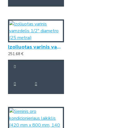
Izoliuotas varinis vamzdelis 1/2" diametro (25 metrai)
251.68 €