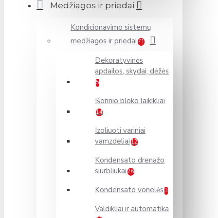
Medžiagos ir priedai
Kondicionavimo sistemų
medžiagos ir priedai
71
Dekoratyvinės
apdailos, skydai, dėžės
5
Išorinio bloko laikikliai
14
Izoliuoti variniai
vamzdeliai
12
Kondensato drenažo
siurbliukai
26
Kondensato vonelės
3
Valdikliai ir automatika