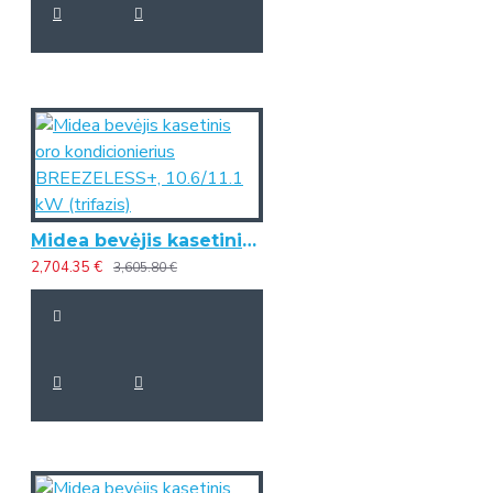
Midea bevėjis kasetinis oro kondicionierius BREEZELESS+, 10.6/11.1 kW (trifazis)
2,704.35 €
3,605.80 €