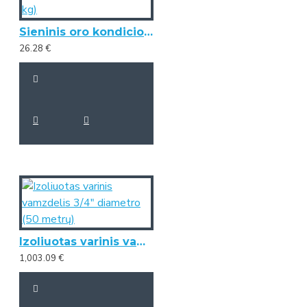
Sieninis oro kondicionieriaus laikiklis (420 mm x 800 mm, 140 kg)
26.28 €
Izoliuotas varinis vamzdelis 3/4" diametro (50 metrų)
1,003.09 €