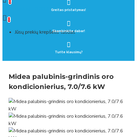
0
0 prekė(s) - 0.00 €
Greitas pristatymas!
0
Jūsų prekių krepšelis tuščias
Skambinkite dabar!
Turite klausimų?
Midea palubinis-grindinis oro
kondicionierius, 7.0/7.6 kW