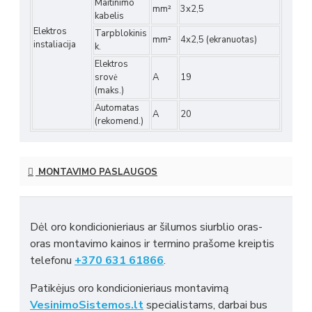
Maitinimo
mm²
3x2,5
kabelis
Elektros
Tarpblokinis
mm²
4x2,5 (ekranuotas)
instaliacija
k.
Elektros
srovė
A
19
(maks.)
Automatas
A
20
(rekomend.)
MONTAVIMO PASLAUGOS
Dėl oro kondicionieriaus ar šilumos siurblio oras-
oras montavimo kainos ir termino prašome kreiptis
telefonu
+370 631 61866
.
Patikėjus oro kondicionieriaus montavimą
VesinimoSistemos.lt
specialistams, darbai bus