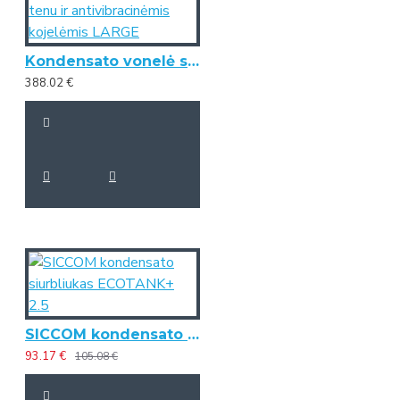
Kondensato vonelė su tenu ir antivibracinėmis kojelėmis LARGE
388.02 €
SICCOM kondensato siurbliukas ECOTANK+ 2.5
93.17 €
105.08 €