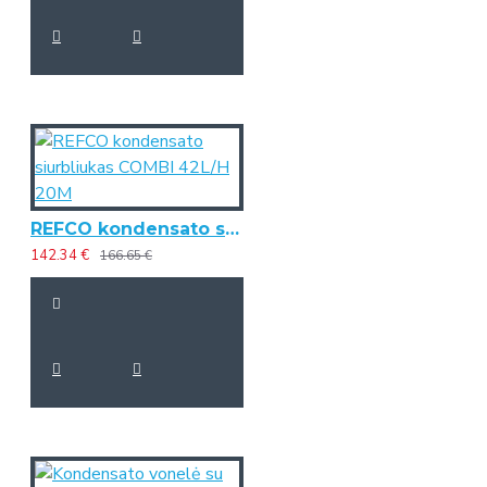
REFCO kondensato siurbliukas COMBI 42L/H 20M
142.34 €
166.65 €