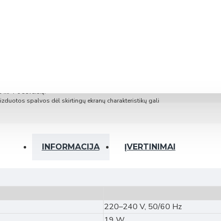
ymo pateikimo. Jeigu užsakymo metu prekių sandėlyje nėra, jų
 iki 4-6 savaičių.
zduotos spalvos dėl skirtingų ekranų charakteristikų gali
INFORMACIJA
ĮVERTINIMAI
RV (su tenu)
220–240 V, 50/60 Hz
 350 ERV (integruotas LAN modulis)
19 W