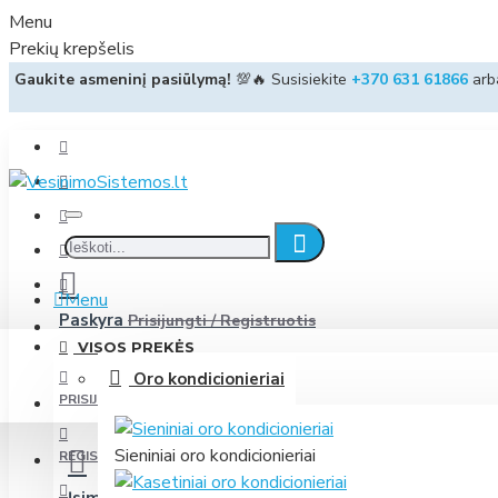
Menu
Prekių krepšelis
Gaukite asmeninį pasiūlymą!
💯🔥 Susisiekite
+370 631 61866
ar
Menu
Paskyra
Prisijungti / Registruotis
VISOS PREKĖS
Oro kondicionieriai
PRISIJUNGTI
Sieniniai oro kondicionieriai
REGISTRUOTIS