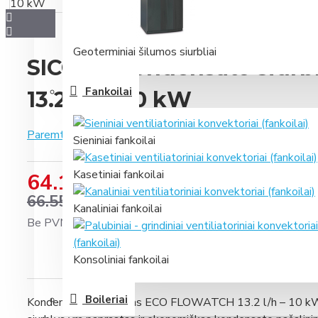
Geoterminiai šilumos siurbliai
SICCOM kondensato siur
Fankoilai
13.2 l/h – 10 kW
Paremta 1 įvertinimais.
-
Parašyti įvertinimą
Sieniniai fankoilai
Kasetiniai fankoilai
64.13 €
66.55 €
Kanaliniai fankoilai
Be PVM: 53.00 €
Konsoliniai fankoilai
Boileriai
Kondensato siurbliukas ECO FLOWATCH 13.2 l/h – 10 kW 