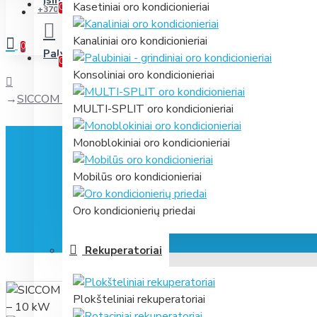
Įsimintini
Jūsų prekių sąrašas
Kasetiniai oro kondicionieriai
0
+370 631 61866
Kanaliniai oro kondicionieriai
0
Palyginti
Prekių palyginimas
0
Konsoliniai oro kondicionieriai
SICCOM kondensato siurbliukas ECO FLOWATCH 13.2 l/h 
MULTI-SPLIT oro kondicionieriai
Monoblokiniai oro kondicionieriai
Mobilūs oro kondicionieriai
Oro kondicionierių priedai
Rekuperatoriai
Plokšteliniai rekuperatoriai