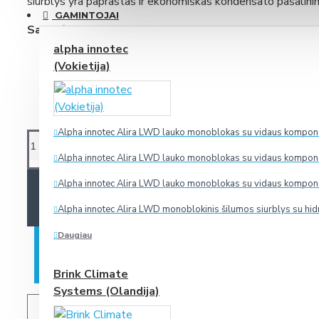
siurblys yra paprastas ir ekonomiškas kondensato pašalinim
GAMINTOJAI
Savybės:
alpha innotec
Plastikinis filtras integruotas į rezervuarą. Tai apsaug
(Vokietija)
Visi reikalingi priedai yra dėžutėje.
Labai mažas, siurblį ir rezervuarą lengva montuoti.
Lengvas talpyklos valymas.
Alpha innotec Alira LWD lauko monoblokas su vidaus komponen
Alpha innotec Alira LWD lauko monoblokas su vidaus komponen
Alpha innotec Alira LWD lauko monoblokas su vidaus komponen
Į KREPŠELĮ
Alpha innotec Alira LWD monoblokinis šilumos siurblys su hid
Daugiau
PIRKTI IŠ KARTO
Brink Climate
Systems (Olandija)
PAGEIDAUTI