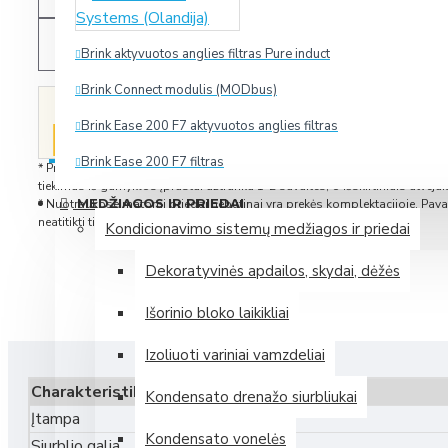
PALYGINTI
Brink aktyvuotos anglies filtras Pure induct
Brink Connect modulis (MODbus)
Spauskite čia, ir mes Jums greičiausiai
RADOTE
pateiksime dar geresnį pasiūlymą!
Brink Ease 200 F7 aktyvuotos anglies filtras
PIGIAU?
Brink Ease 200 F7 filtras
* Prekes, esančias sandėlyje, pristatome per 2-5 darbo dienas nuo užsak
tiekimas iš gamyklos įprastai užtrunka 1-2 savaites, o išskirtiniais atvejais
Daugiau
MEDŽIAGOS IR PRIEDAI
* Nuotraukose matomi priedai nebūtinai yra prekės komplektacijoje. Pavai
neatitikti tikrosios.
Kondicionavimo sistemų medžiagos ir priedai
Zehnder (Vokietija)
Dekoratyvinės apdailos, skydai, dėžės
Išorinio bloko laikikliai
Mini rekuperatorius Zehnder ComfoAir 70
Izoliuoti variniai vamzdeliai
Mini rekuperatorius Zehnder ComfoSpot 50
Charakteristikos
Plokštelinis entalpinis rekuperatorius Zehnder ComfoAir 375 E
Kondensato drenažo siurbliukai
Įtampa
Plokštelinis entalpinis rekuperatorius Zehnder ComfoAir Flex
Kondensato vonelės
Siurblio galia