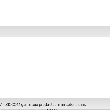
bliukas ECO FLOWATCH
PRISTATYMAS 2-5 D. D.*
Modelis:
DE05LCC190
SICCOM (Prancūzija)
- SICCOM gamintojo produktas, mini solenoidinis