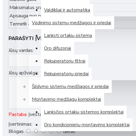
Daugiau
Maksimalus srautas
Valdikliai ir automatika
Apsauga nuo patekimo
Samsung (P. Korėja)
Vėdinimo sistemų medžiagos ir priedai
Terminė apsauga
Lanksti ortakių sistema
PARAŠYTI ĮVERTINIMĄ
Belaidis įkraunamas SolarCell valdymo pultas Samsung oro 
Oro difuzoriai
Jūsų vardas:
Plokštelinis Samsung ERV AN026JSKLKN rekuperatorius su val
Rekuperatorių filtrai
Plokštelinis Samsung ERV AN035JSKLKN rekuperatorius su val
Jūsų apžvalga:
Rekuperatorių priedai
Plokštelinis Samsung ERV AN050JSKLKN rekuperatorius su val
Šildymo sistemų medžiagos ir priedai
Daugiau
Montavimo medžiagų komplektai
Panasonic (Japonija)
Lanksčios ortakių sistemos komplektai
Pastaba:
Įvestas tekstas nebus išverstas.
Įvertinimas:
Panasonic grindinis oro kondicionierius, 2.5/3.4 kW
Oro kondicionierių montavimo komplektai
Blogas
Geras
Panasonic grindinis oro kondicionierius, 3.5/4.3 kW