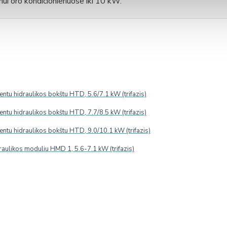
ui oro kondicionieriuose iki 10 kW.
o nuo didelių priemaišų, kurios gali sugadinti siurblį.
tu hidraulikos bokštu HTD, 5.6/7.1 kW (trifazis)
tu hidraulikos bokštu HTD, 7.7/8.5 kW (trifazis)
tu hidraulikos bokštu HTD, 9.0/10.1 kW (trifazis)
raulikos moduliu HMD 1, 5.6-7.1 kW (trifazis)