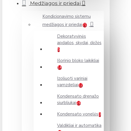
Medžiagos ir priedai
Kondicionavimo sistemų
medžiagos ir priedai
71
Dekoratyvinės
apdailos, skydai, dėžės
5
Išorinio bloko laikikliai
14
Izoliuoti variniai
vamzdeliai
12
Kondensato drenažo
siurbliukai
26
Kondensato vonelės
3
Valdikliai ir automatika