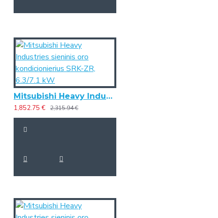
Mitsubishi Heavy Industries sieninis oro kondicionierius SRK-ZR, 6.3/7.1 kW
1,852.75 €
2,315.94 €