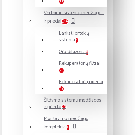
11
Vėdinimo sistemų medžiagos
ir priedai
146
Lanksti ortakių
sistema
5
Oro difuzoriai
5
Rekuperatorių filtrai
93
Rekuperatorių priedai
43
Šildymo sistemų medžiagos
ir priedai
23
Montavimo medžiagų
komplektai
6