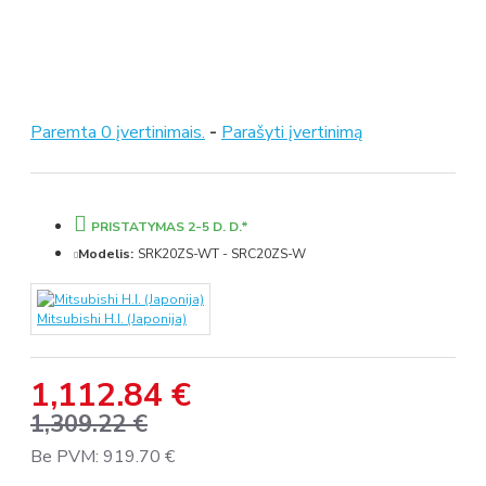
Paremta 0 įvertinimais.
-
Parašyti įvertinimą
PRISTATYMAS 2-5 D. D.*
Modelis:
SRK20ZS-WT - SRC20ZS-W
Mitsubishi H.I. (Japonija)
1,112.84 €
1,309.22 €
Be PVM: 919.70 €