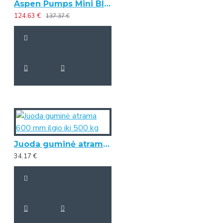
Aspen Pumps Mini Blanc deluxe kondicionieriaus drenažinis siurbliukas
124.63 €
137.37 €
Juoda guminė atrama 600 mm ilgio iki 500 kg
34.17 €