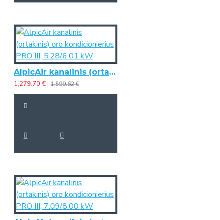
AlpicAir kanalinis (ortakinis) oro kondicionierius PRO III, 5.28/6.01 kW
1,279.70 €
1,599.62 €