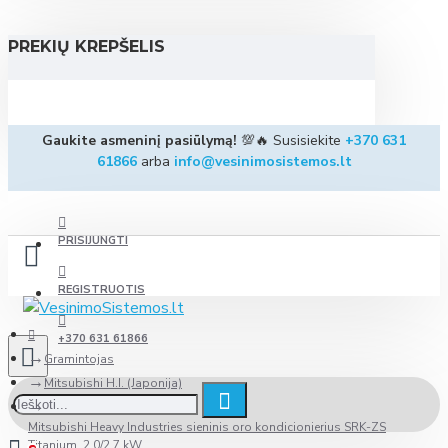
PREKIŲ KREPŠELIS
Gaukite asmeninį pasiūlymą!
💯🔥 Susisiekite
+370 631
61866
arba
info@vesinimosistemos.lt
PRISIJUNGTI
REGISTRUOTIS
+370 631 61866
Gramintojas
Mitsubishi H.I. (Japonija)
Mitsubishi Heavy Industries sieninis oro kondicionierius SRK-ZS
Titanium, 2.0/2.7 kW