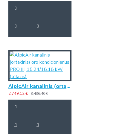
AlpicAir kanalinis (ortakinis) oro kondicionierius PRO III, 15.24/18.18 kW (trifazis)
2,749.12 €
3,436.40 €