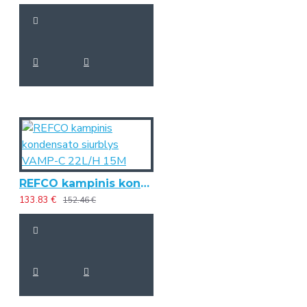
REFCO kampinis kondensato siurblys VAMP-C 22L/H 15M
133.83 €
152.46 €