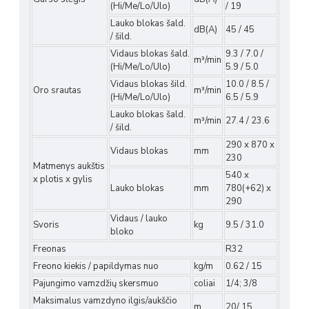
(Hi/Me/Lo/Ulo)
/ 19
Lauko blokas šald.
dB(A)
45 / 45
/ šild.
Vidaus blokas šald.
9.3 / 7.0 /
m³/min
(Hi/Me/Lo/Ulo)
5.9 / 5.0
Vidaus blokas šild.
10.0 / 8.5 /
Oro srautas
m³/min
(Hi/Me/Lo/Ulo)
6.5 / 5.9
Lauko blokas šald.
m³/min
27.4 / 23.6
/ šild.
290 x 870 x
Vidaus blokas
mm
230
Matmenys aukštis
540 x
x plotis x gylis
Lauko blokas
mm
780(+62) x
290
Vidaus / lauko
Svoris
kg
9.5 / 31.0
bloko
Freonas
R32
Freono kiekis / papildymas nuo
kg/m
0.62 / 15
Pajungimo vamzdžių skersmuo
coliai
1/4; 3/8
Maksimalus vamzdyno ilgis/aukščio
m
20/ 15