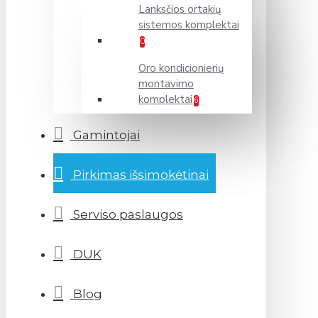
Lanksčios ortakių
sistemos komplektai
0
Oro kondicionierių
montavimo
komplektai
6
Gamintojai
Pirkimas išsimokėtinai
Serviso paslaugos
DUK
Blog