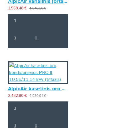
AlpicAir kanalinis (ortakinis) oro kondicionierius PRO III, 7.09/8.00 kW
1,558.48 €
1,948.10 €
AlpicAir kasetinis oro kondicionierius PRO II, 10.55/11.14 kW (trifazis)
2,482.80 €
2,920.94 €