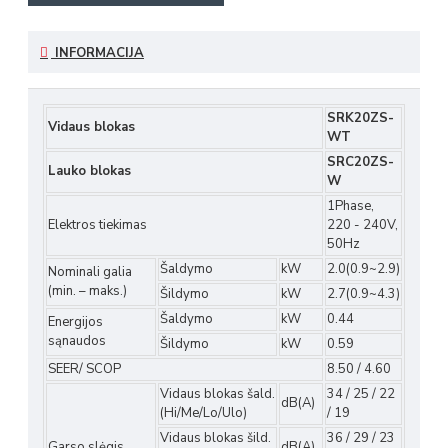
INFORMACIJA
SRK20ZS-
Vidaus blokas
WT
SRC20ZS-
Lauko blokas
W
1Phase,
Elektros tiekimas
220 - 240V,
50Hz
Šaldymo
kW
2.0(0.9~2.9)
Nominali galia
(min. – maks.)
Šildymo
kW
2.7(0.9~4.3)
Šaldymo
kW
0.44
Energijos
sąnaudos
Šildymo
kW
0.59
SEER/ SCOP
8.50 / 4.60
Vidaus blokas šald.
34 / 25 / 22
dB(A)
(Hi/Me/Lo/Ulo)
/ 19
Vidaus blokas šild.
36 / 29 / 23
Garso slėgis
dB(A)