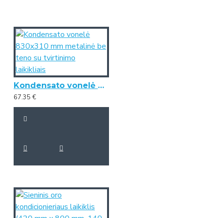
Kondensato vonelė 830x310 mm metalinė be teno su tvirtinimo laikikliais
67.35 €