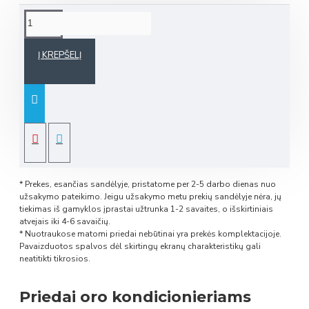
Į KREPŠELĮ
* Prekes, esančias sandėlyje, pristatome per 2-5 darbo dienas nuo
užsakymo pateikimo. Jeigu užsakymo metu prekių sandėlyje nėra, jų
tiekimas iš gamyklos įprastai užtrunka 1-2 savaites, o išskirtiniais
atvejais iki 4-6 savaičių.
* Nuotraukose matomi priedai nebūtinai yra prekės komplektacijoje.
Pavaizduotos spalvos dėl skirtingų ekranų charakteristikų gali
neatitikti tikrosios.
Priedai oro kondicionieriams