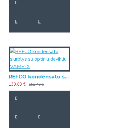
REFCO kondensato siurblys su optiniu davikliu VAMP-X
133.83 €
152.46 €