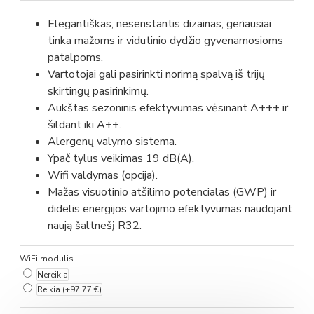
Elegantiškas, nesenstantis dizainas, geriausiai
tinka mažoms ir vidutinio dydžio gyvenamosioms
patalpoms.
Vartotojai gali pasirinkti norimą spalvą iš trijų
skirtingų pasirinkimų.
Aukštas sezoninis efektyvumas vėsinant A+++ ir
šildant iki A++.
Alergenų valymo sistema.
Ypač tylus veikimas 19 dB(A).
Wifi valdymas (opcija).
Mažas visuotinio atšilimo potencialas (GWP) ir
didelis energijos vartojimo efektyvumas naudojant
naują šaltnešį R32.
WiFi modulis
Nereikia
Reikia
(+97.77 €)