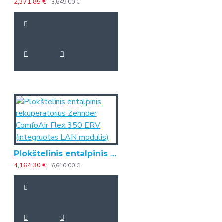
2,371.85 €
3,649.00 €
Plokštelinis entalpinis rekuperatorius Zehnder ComfoAir Flex 350 ERV (integruotas LAN modulis)
4,164.30 €
6,610.00 €