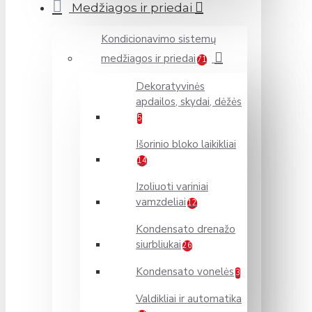
Medžiagos ir priedai
Kondicionavimo sistemų
medžiagos ir priedai
71
Dekoratyvinės
apdailos, skydai, dėžės
5
Išorinio bloko laikikliai
14
Izoliuoti variniai
vamzdeliai
12
Kondensato drenažo
siurbliukai
26
Kondensato vonelės
3
Valdikliai ir automatika