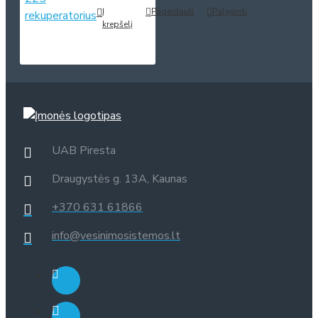
Į
Pageidauti
Palyginti
krepšelį
UAB Piresta
Draugystės g. 13A, Kaunas
+370 631 61866
info@vesinimosistemos.lt