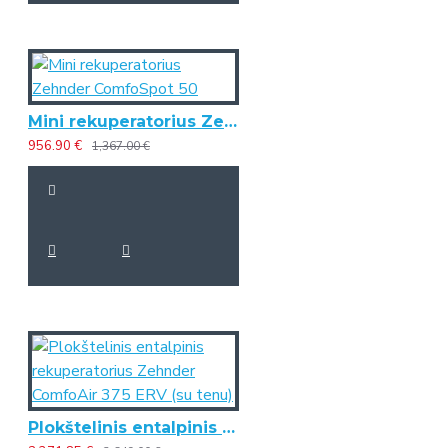
Mini rekuperatorius Zehnder ComfoSpot 50
956.90 €
1,367.00 €
Plokštelinis entalpinis rekuperatorius Zehnder ComfoAir 375 ERV (su tenu)