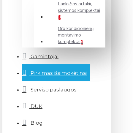
Lanksčios ortakių
sistemos komplektai
0
Oro kondicionierių
montavimo
komplektai
6
Gamintojai
Pirkimas išsimokėtinai
Serviso paslaugos
DUK
Blog