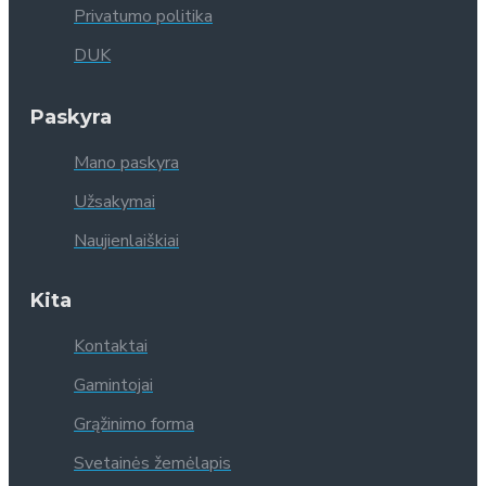
Privatumo politika
DUK
Paskyra
Mano paskyra
Užsakymai
Naujienlaiškiai
Kita
Kontaktai
Gamintojai
Grąžinimo forma
Svetainės žemėlapis