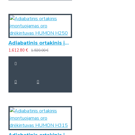
Adiabatinis ortakinis įmontuojamas oro drėkintuvas HUMON H250
1,612.80 €
1,920.00 €