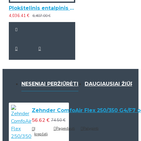
Plokštelinis entalpinis rekuperatorius Zehnder ComfoAir Q450 ERV TR
4,036.41 €
6,407.00 €
NESENIAI PERŽIŪRĖTI
DAUGIAUSIAI ŽIŪRĖT
Zehnder ComfoAir Flex 250/350 G4/F7 ori
56.62 €
74.50 €
Į
Pageidauti
Palyginti
krepšelį