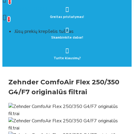
0
0 prekė(s) - 0.00 €
Greitas pristatymas!
0
Jūsų prekių krepšelis tuščias
Skambinkite dabar!
Turite klausimų?
Zehnder ComfoAir Flex 250/350
G4/F7 originalūs filtrai