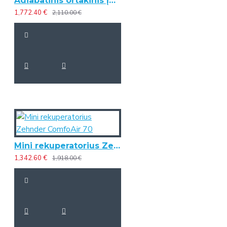
Adiabatinis ortakinis įmontuojamas oro drėkintuvas HUMON H315
1,772.40 €
2,110.00 €
Mini rekuperatorius Zehnder ComfoAir 70
1,342.60 €
1,918.00 €