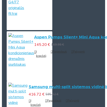
Aspen Pumps Silent+ Mini Aqua kond
145.20 €
169.98 €
Į
Pageidauti
Palyginti
krepšelį
Samsung multi-split sistemos vidinė 
416.72 €
595.32 €
Į
Pageidauti
Palyginti
krepšelį