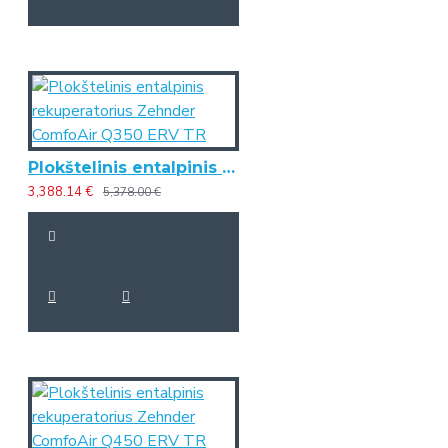
Plokštelinis entalpinis rekuperatorius Zehnder ComfoAir Q350 ERV TR
3,388.14 €
5,378.00 €