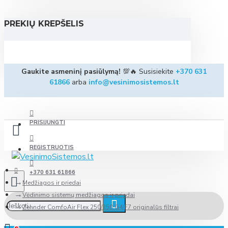
PREKIŲ KREPŠELIS
Gaukite asmeninį pasiūlymą!
💯🔥 Susisiekite
+370 631
61866
arba
info@vesinimosistemos.lt
PRISIJUNGTI
REGISTRUOTIS
+370 631 61866
Medžiagos ir priedai
Vėdinimo sistemų medžiagos ir priedai
Zehnder ComfoAir Flex 250/350 G4/F7 originalūs filtrai