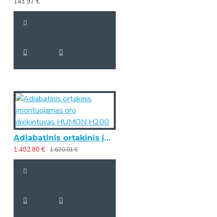
143.97 €
Adiabatinis ortakinis įmontuojamas oro drėkintuvas HUMON H200
1,402.80 €
1,670.01 €