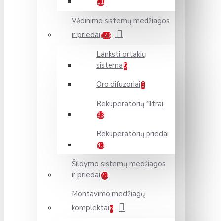
11
Vėdinimo sistemų medžiagos
ir priedai
146
Lanksti ortakių
sistema
5
Oro difuzoriai
5
Rekuperatorių filtrai
93
Rekuperatorių priedai
43
Šildymo sistemų medžiagos
ir priedai
23
Montavimo medžiagų
komplektai
6