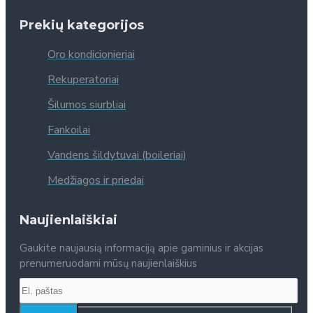
Prekių kategorijos
Oro kondicionieriai
Rekuperatoriai
Šilumos siurbliai
Fankoilai
Vandens šildytuvai (boileriai)
Medžiagos ir priedai
Naujienlaiškiai
Gaukite naujausią informaciją apie gaminius ir akcijas
prenumeruodami mūsų naujienlaiškius