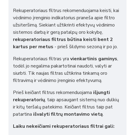
Rekuperatoriaus filtrus rekomenduojama keisti, kai
vėdinimo įrenginio indikatorius praneša apie filtro
užsiteršimą. Siekiant užtikrinti efektyvų vėdinimo
sistemos darbą ir gerą patalpų oro kokybę,
rekuperatoriaus filtrus būtina keisti bent 2
kartus per metus
- prieš šildymo sezoną ir po jo.
Rekuperatoriaus filtras yra
vienkartinis gaminys
,
todėl jo negalima pakartotinai naudoti, valyti ar
siurbti. Tik naujas filtras užtikrina tinkamą oro
filtravimą ir vėdinimo įrenginio efektyvumą.
Prieš keičiant filtrus rekomenduojama
išjungti
rekuperatorių
, taip apsaugant sistemą nuo dulkių
ir kitų teršalų patekimo. Keičiant filtrus taip pat
patartina
išvalyti filtrų montavimo vietą
.
Laiku nekeičiami rekuperatoriaus filtrai gali: