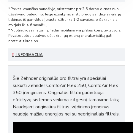
* Prekes, esančias sandėlyje, pristatome per 2-5 darbo dienas nuo
užsakymo pateikimo. Jeigu užsakymo metu prekių sandėlyje nėra, jų
tiekimas iš gamyklos įprastai užtrunka 1-2 savaites, o išskirtiniais
atvejais iki 4-6 savaičių.
* Nuotraukose matomi priedai nebūtinai yra prekės komplektacijoje.
Pavaizduotos spalvos dėl skirtingų ekranų charakteristikų gali
neatitikti tikrosios.
INFORMACIJA
Šie Zehnder originalūs oro filtrai yra specialiai
sukurti Zehnder ComfoAir Flex 250, ComfoAir Flex
350 įrenginiams. Originalūs filtrai garantuoja
efektyvų sistemos veikimą ir ilgesnį tarnavimo laiką.
Naudojant originalius filtrus, vėdinimo įrenginys
naudoja mažiau energijos nei su neoriginaliais filtrais.