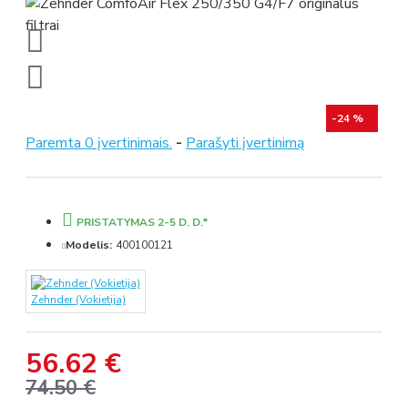
-24 %
Paremta 0 įvertinimais.
-
Parašyti įvertinimą
PRISTATYMAS 2-5 D. D.*
Modelis:
400100121
Zehnder (Vokietija)
56.62 €
74.50 €