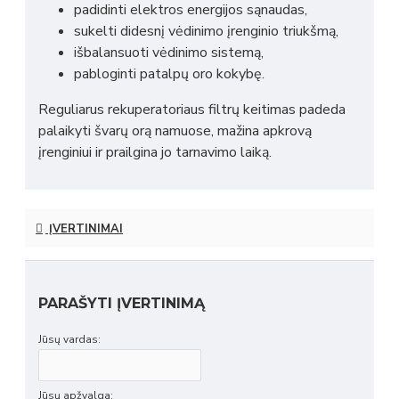
padidinti elektros energijos sąnaudas,
sukelti didesnį vėdinimo įrenginio triukšmą,
išbalansuoti vėdinimo sistemą,
pabloginti patalpų oro kokybę.
Reguliarus rekuperatoriaus filtrų keitimas padeda
palaikyti švarų orą namuose, mažina apkrovą
įrenginiui ir prailgina jo tarnavimo laiką.
ĮVERTINIMAI
PARAŠYTI ĮVERTINIMĄ
Jūsų vardas:
Jūsų apžvalga: