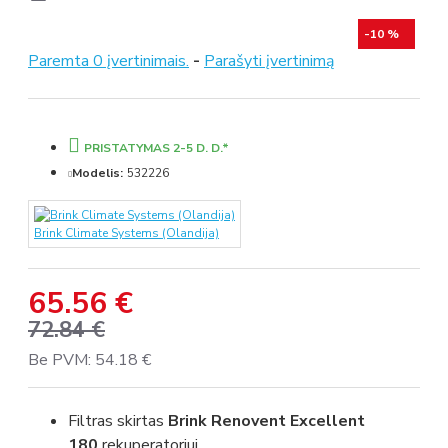
-10 %
Paremta 0 įvertinimais.
-
Parašyti įvertinimą
PRISTATYMAS 2-5 D. D.*
Modelis:
532226
Brink Climate Systems (Olandija)
65.56 €
72.84 €
Be PVM: 54.18 €
Filtras skirtas
Brink Renovent Excellent
180
rekuperatoriui.