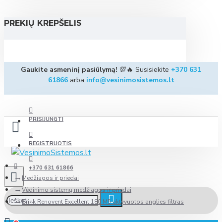
PREKIŲ KREPŠELIS
Gaukite asmeninį pasiūlymą!
💯🔥 Susisiekite
+370 631
61866
arba
info@vesinimosistemos.lt
PRISIJUNGTI
REGISTRUOTIS
+370 631 61866
Medžiagos ir priedai
Vėdinimo sistemų medžiagos ir priedai
Brink Renovent Excellent 180 M5 aktyvuotos anglies filtras