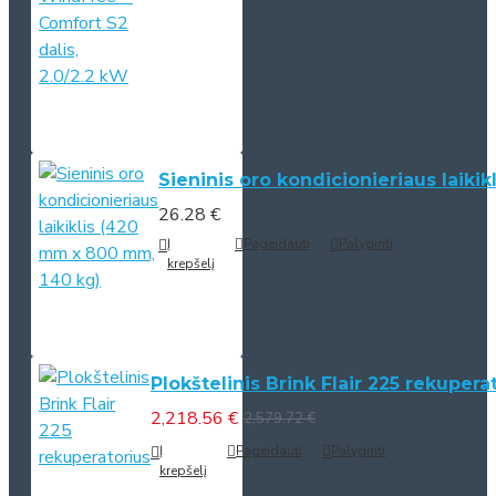
Sieninis oro kondicionieriaus laiki
26.28 €
Į
Pageidauti
Palyginti
krepšelį
Plokštelinis Brink Flair 225 rekupera
2,218.56 €
2,579.72 €
Į
Pageidauti
Palyginti
krepšelį