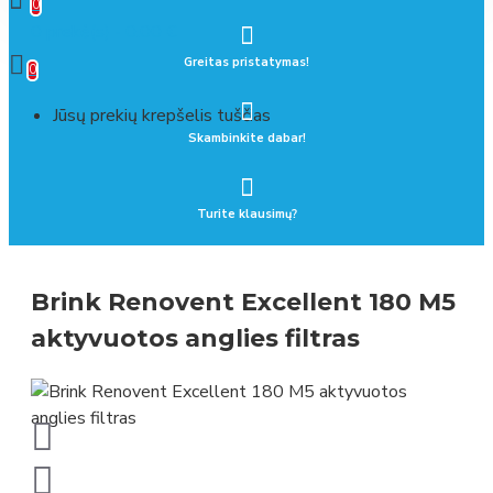
0
0 prekė(s) - 0.00 €
Greitas pristatymas!
0
Jūsų prekių krepšelis tuščias
Skambinkite dabar!
Turite klausimų?
Brink Renovent Excellent 180 M5
aktyvuotos anglies filtras