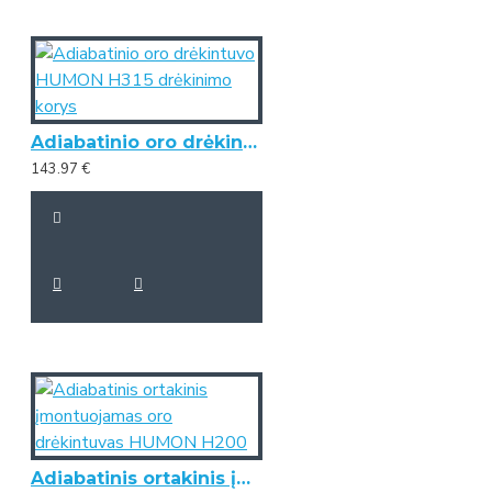
Adiabatinio oro drėkintuvo HUMON H315 drėkinimo korys
143.97 €
Adiabatinis ortakinis įmontuojamas oro drėkintuvas HUMON H200