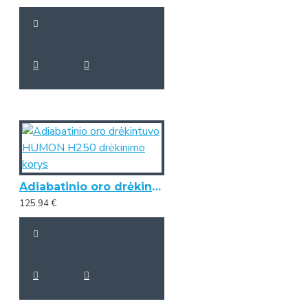
Adiabatinio oro drėkintuvo HUMON H250 drėkinimo korys
125.94 €