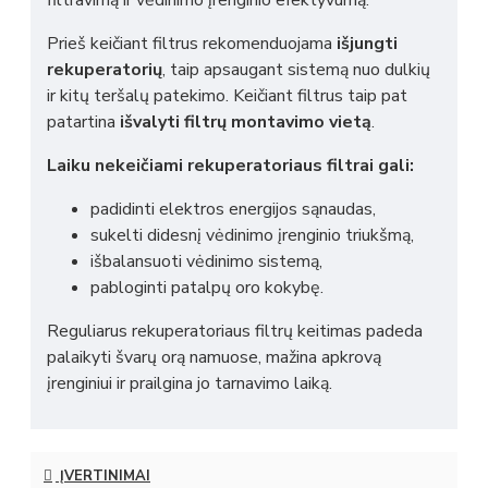
filtravimą ir vėdinimo įrenginio efektyvumą.
Prieš keičiant filtrus rekomenduojama
išjungti
rekuperatorių
, taip apsaugant sistemą nuo dulkių
ir kitų teršalų patekimo. Keičiant filtrus taip pat
patartina
išvalyti filtrų montavimo vietą
.
Laiku nekeičiami rekuperatoriaus filtrai gali:
padidinti elektros energijos sąnaudas,
sukelti didesnį vėdinimo įrenginio triukšmą,
išbalansuoti vėdinimo sistemą,
pabloginti patalpų oro kokybę.
Reguliarus rekuperatoriaus filtrų keitimas padeda
palaikyti švarų orą namuose, mažina apkrovą
įrenginiui ir prailgina jo tarnavimo laiką.
ĮVERTINIMAI