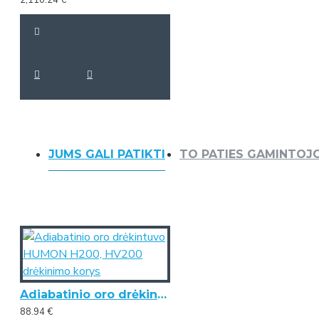
2,110.24 €
JUMS GALI PATIKTI
TO PATIES GAMINTOJ
Adiabatinio oro drėkintuvo HUMON H200, HV200 drėkinimo korys
88.94 €