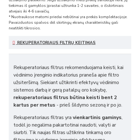
tiekimas iš gamyklos įprastai užtrunka 1-2 savaites, o išskirtiniais
atvejais iki 4-6 savaičių.
* Nuotraukose matomi priedai nebūtinai yra prekės komplektacijoje.
Pavaizduotos spalvos dėl skirtingų ekranų charakteristikų gali
neatitikti tikrosios.
REKUPERATORIAUS FILTRŲ KEITIMAS
Rekuperatoriaus filtrus rekomenduojama keisti, kai
vėdinimo įrenginio indikatorius praneša apie filtro
užsiteršimą. Siekiant užtikrinti efektyvų vėdinimo
sistemos darbą ir gerą patalpų oro kokybę,
rekuperatoriaus filtrus būtina keisti bent 2
kartus per metus
- prieš šildymo sezoną ir po jo.
Rekuperatoriaus filtras yra
vienkartinis gaminys
,
todėl jo negalima pakartotinai naudoti, valyti ar
siurbti. Tik naujas filtras užtikrina tinkamą oro