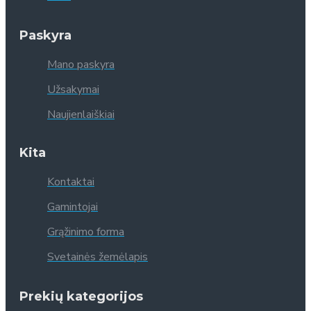
Paskyra
Mano paskyra
Užsakymai
Naujienlaiškiai
Kita
Kontaktai
Gamintojai
Grąžinimo forma
Svetainės žemėlapis
Prekių kategorijos