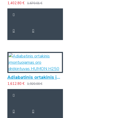
1,402.80 €
1,670.01 €
Adiabatinis ortakinis įmontuojamas oro drėkintuvas HUMON H250
1,612.80 €
1,920.00 €