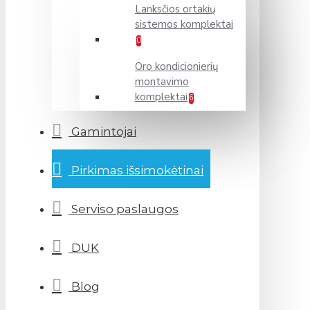
Lanksčios ortakių
sistemos komplektai
0
Oro kondicionierių
montavimo
komplektai
6
Gamintojai
Pirkimas išsimokėtinai
Serviso paslaugos
DUK
Blog