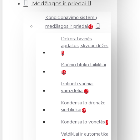
Medžiagos ir priedai
Kondicionavimo sistemų
medžiagos ir priedai
71
Dekoratyvinės
apdailos, skydai, dėžės
5
Išorinio bloko laikikliai
14
Izoliuoti variniai
vamzdeliai
12
Kondensato drenažo
siurbliukai
26
Kondensato vonelės
3
Valdikliai ir automatika