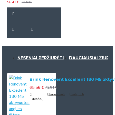
56.41 €
62.68 €
NESENIAI PERŽIŪRĖTI
DAUGIAUSIAI ŽIŪRĖT
Brink Renovent Excellent 180 M5 aktyvu
65.56 €
72.84 €
Į
Pageidauti
Palyginti
krepšelį