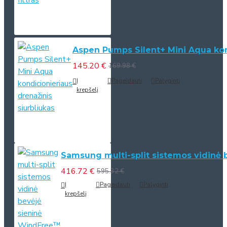
Aspen Pumps Silent+ Mini Aqua kond
145.20 €
169.98 €
Į
Pageidauti
Palyginti
krepšelį
Samsung multi-split sistemos vidinė 
416.72 €
595.32 €
Į
Pageidauti
Palyginti
krepšelį