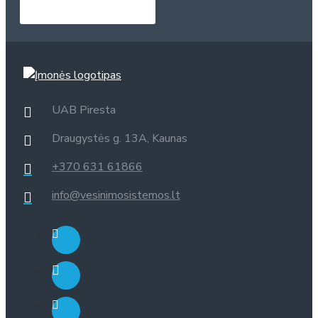
UAB Piresta
Draugystės g. 13A, Kaunas
+370 631 61866
info@vesinimosistemos.lt