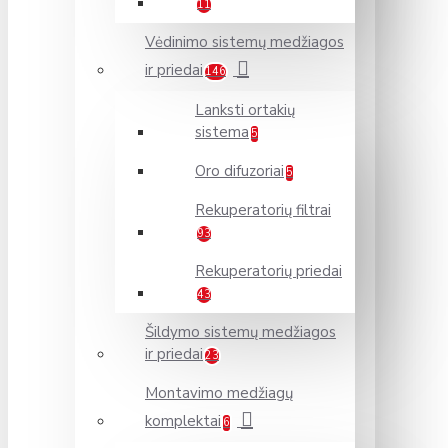
11
Vėdinimo sistemų medžiagos
ir priedai
146
Lanksti ortakių
sistema
5
Oro difuzoriai
5
Rekuperatorių filtrai
93
Rekuperatorių priedai
43
Šildymo sistemų medžiagos
ir priedai
23
Montavimo medžiagų
komplektai
6