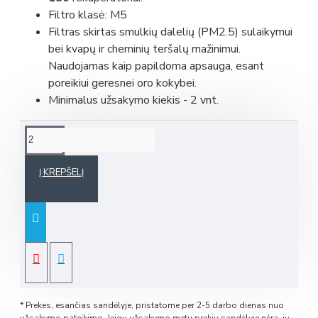
Filtro klasė: M5
Filtras skirtas smulkių dalelių (PM2.5) sulaikymui
bei kvapų ir cheminių teršalų mažinimui.
Naudojamas kaip papildoma apsauga, esant
poreikiui geresnei oro kokybei.
Minimalus užsakymo kiekis - 2 vnt.
Į KREPŠELĮ
* Prekes, esančias sandėlyje, pristatome per 2-5 darbo dienas nuo
užsakymo pateikimo. Jeigu užsakymo metu prekių sandėlyje nėra, jų