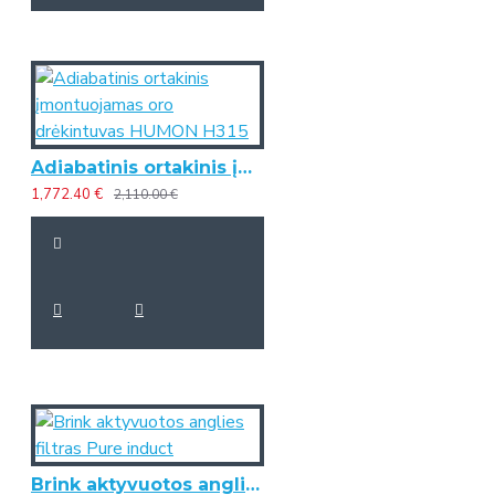
Adiabatinis ortakinis įmontuojamas oro drėkintuvas HUMON H315
1,772.40 €
2,110.00 €
Brink aktyvuotos anglies filtras Pure induct