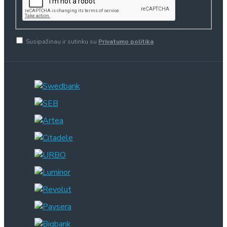
Susipažinau ir sutinku su
Privatumo politika