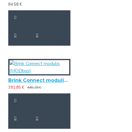
84.58 €
Brink Connect modulis (MODbus)
391.85 €
445.28 €