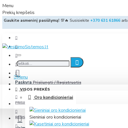
Menu
Prekių krepšelis
Gaukite asmeninį pasiūlymą!
💯🔥 Susisiekite
+370 631 61866
ar
Menu
Paskyra
Prisijungti / Registruotis
VISOS PREKĖS
Oro kondicionieriai
PRISIJUNGTI
Sieniniai oro kondicionieriai
REGISTRUOTIS