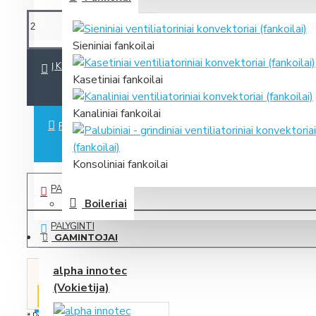
Sieniniai fankoilai
Į KREPŠELĮ
Kasetiniai fankoilai
Kanaliniai fankoilai
PIRKTI IŠ KARTO
Konsoliniai fankoilai
PAGEIDAUTI
Boileriai
PALYGINTI
GAMINTOJAI
alpha innotec
Spauskite čia, ir mes Jums greičiausiai
RADOTE
pateiksime dar geresnį pasiūlymą!
(Vokietija)
PIGIAU?