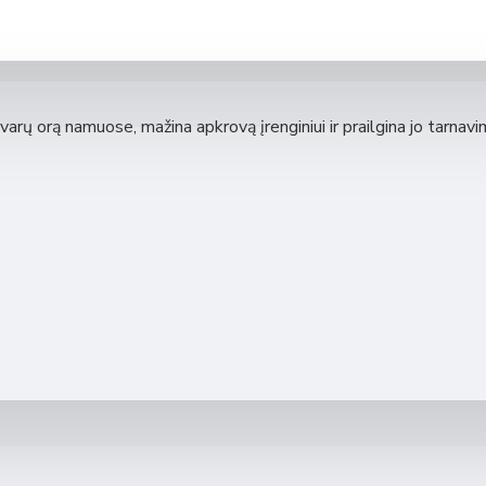
arų orą namuose, mažina apkrovą įrenginiui ir prailgina jo tarnavi
RV (su tenu)
 350 ERV (integruotas LAN modulis)