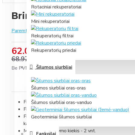
Rotaciniai rekuperatoriai
Brink Ease 200 F7 aktyvuot
Mini rekuperatoriai
Paremta 0 įvertinimais.
-
Parašyti įvertinimą
Rekuperatorių filtrai
62.07 €
Rekuperatorių priedai
68.97 €
Šilumos siurbliai
Be PVM: 51.30 €
Šilumos siurbliai oras-oras
Filtras skirtas
Brink Ease 200
rekuperatoriui.
Šilumos siurbliai oras-vanduo
Filtro klasė: F7
Filtras skirtas smulkių dalelių (PM2.5) sulaikymui be
Geoterminiai šilumos siurbliai
kaip papildoma apsauga, esant poreikiui geresnei oro
Minimalus užsakymo kiekis - 2 vnt.
Fankoilai