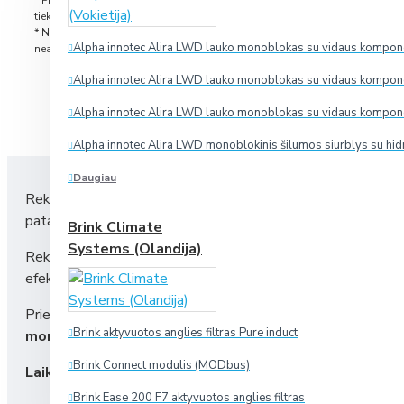
* Prekes, esančias sandėlyje, pristatome per 2-5 darbo dienas nuo užsak
tiekimas iš gamyklos įprastai užtrunka 1-2 savaites, o išskirtiniais atvejais
* Nuotraukose matomi priedai nebūtinai yra prekės komplektacijoje. Pavai
Alpha innotec Alira LWD lauko monoblokas su vidaus komponen
neatitikti tikrosios.
Alpha innotec Alira LWD lauko monoblokas su vidaus komponen
Alpha innotec Alira LWD lauko monoblokas su vidaus komponen
R
Alpha innotec Alira LWD monoblokinis šilumos siurblys su hid
Daugiau
Rekuperatoriaus filtrus rekomenduojama keisti, kai vėdinimo į
patalpų oro kokybę,
rekuperatoriaus filtrus būtina keis
Brink Climate
Systems (Olandija)
Rekuperatoriaus filtras yra
vienkartinis gaminys
, todėl jo 
efektyvumą.
Prieš keičiant filtrus rekomenduojama
išjungti rekuperator
Brink aktyvuotos anglies filtras Pure induct
montavimo vietą
.
Brink Connect modulis (MODbus)
Laiku nekeičiami rekuperatoriaus filtrai gali:
Brink Ease 200 F7 aktyvuotos anglies filtras