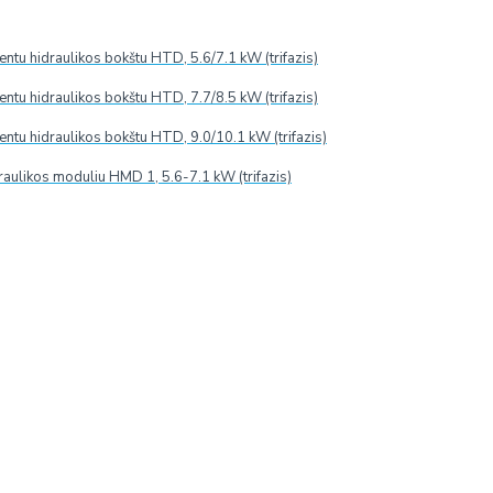
ymo pateikimo. Jeigu užsakymo metu prekių sandėlyje nėra, jų
 iki 4-6 savaičių.
zduotos spalvos dėl skirtingų ekranų charakteristikų gali
tu hidraulikos bokštu HTD, 5.6/7.1 kW (trifazis)
tu hidraulikos bokštu HTD, 7.7/8.5 kW (trifazis)
tu hidraulikos bokštu HTD, 9.0/10.1 kW (trifazis)
EKUPERATORIAUS FILTRŲ KEITIMAS
ĮVERTINIMA
raulikos moduliu HMD 1, 5.6-7.1 kW (trifazis)
renginio indikatorius praneša apie filtro užsiteršimą. Siekiant už
ti bent 2 kartus per metus
- prieš šildymo sezoną ir po jo.
negalima pakartotinai naudoti, valyti ar siurbti. Tik naujas filtras u
ių
, taip apsaugant sistemą nuo dulkių ir kitų teršalų patekimo. Ke