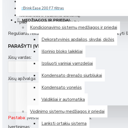
padidinti elektros energijos sąnaudas,
sukelti didesnį vėdinimo įrenginio triukšmą,
Brink Ease 200 F7 filtras
išbalansuoti vėdinimo sistemą,
Daugiau
MEDŽIAGOS IR PRIEDAI
pabloginti patalpų oro kokybę.
Kondicionavimo sistemų medžiagos ir priedai
Reguliarus rekuperatoriaus filtrų keitimas padeda palaikyti šv
Zehnder (Vokietija)
Dekoratyvinės apdailos, skydai, dėžės
PARAŠYTI ĮVERTINIMĄ
Išorinio bloko laikikliai
Mini rekuperatorius Zehnder ComfoAir 70
Jūsų vardas:
Izoliuoti variniai vamzdeliai
Mini rekuperatorius Zehnder ComfoSpot 50
Plokštelinis entalpinis rekuperatorius Zehnder ComfoAir 375 E
Kondensato drenažo siurbliukai
Jūsų apžvalga:
Plokštelinis entalpinis rekuperatorius Zehnder ComfoAir Flex
Kondensato vonelės
Daugiau
Valdikliai ir automatika
Samsung (P. Korėja)
Vėdinimo sistemų medžiagos ir priedai
Pastaba:
Įvestas tekstas nebus išverstas.
Lanksti ortakių sistema
Įvertinimas: