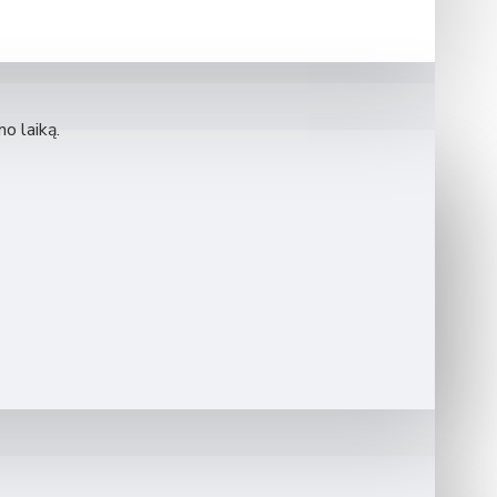
mo laiką.