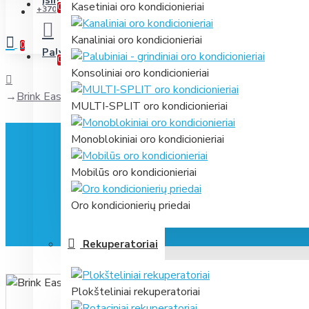
Įsimintini
Jūsų prekių sąrašas
Kasetiniai oro kondicionieriai
0
+370 631 61866
Kanaliniai oro kondicionieriai
0
Palyginti
Prekių palyginimas
0
Konsoliniai oro kondicionieriai
Brink Ease 200 F7 aktyvuotos anglies filtras
MULTI-SPLIT oro kondicionieriai
Monoblokiniai oro kondicionieriai
Mobilūs oro kondicionieriai
Oro kondicionierių priedai
Rekuperatoriai
Plokšteliniai rekuperatoriai