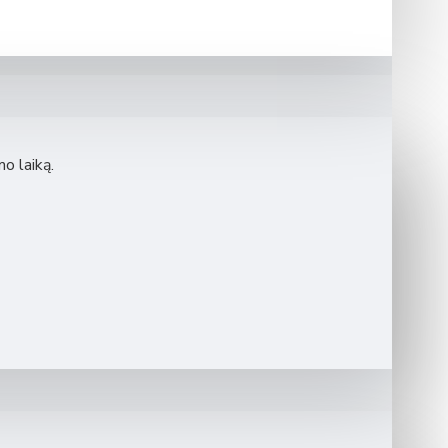
mo laiką.