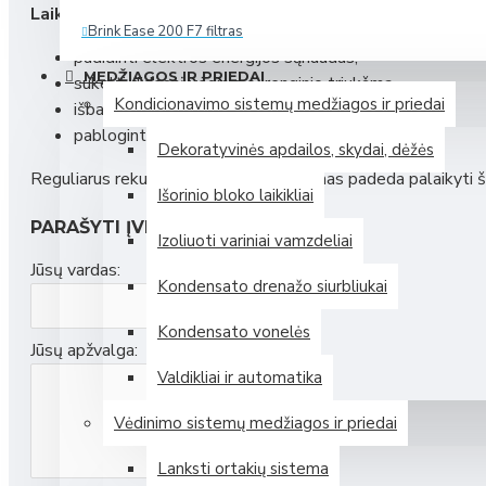
Laiku nekeičiami rekuperatoriaus filtrai gali:
Brink Ease 200 F7 filtras
padidinti elektros energijos sąnaudas,
Daugiau
MEDŽIAGOS IR PRIEDAI
sukelti didesnį vėdinimo įrenginio triukšmą,
Kondicionavimo sistemų medžiagos ir priedai
išbalansuoti vėdinimo sistemą,
Zehnder (Vokietija)
pabloginti patalpų oro kokybę.
Dekoratyvinės apdailos, skydai, dėžės
Reguliarus rekuperatoriaus filtrų keitimas padeda palaikyti šv
Išorinio bloko laikikliai
Mini rekuperatorius Zehnder ComfoAir 70
PARAŠYTI ĮVERTINIMĄ
Izoliuoti variniai vamzdeliai
Mini rekuperatorius Zehnder ComfoSpot 50
Jūsų vardas:
Plokštelinis entalpinis rekuperatorius Zehnder ComfoAir 375 E
Kondensato drenažo siurbliukai
Plokštelinis entalpinis rekuperatorius Zehnder ComfoAir Flex
Kondensato vonelės
Jūsų apžvalga:
Daugiau
Valdikliai ir automatika
Samsung (P. Korėja)
Vėdinimo sistemų medžiagos ir priedai
Lanksti ortakių sistema