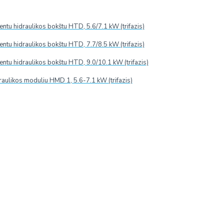
ymo pateikimo. Jeigu užsakymo metu prekių sandėlyje nėra, jų
tu hidraulikos bokštu HTD, 5.6/7.1 kW (trifazis)
 iki 4-6 savaičių.
zduotos spalvos dėl skirtingų ekranų charakteristikų gali
tu hidraulikos bokštu HTD, 7.7/8.5 kW (trifazis)
tu hidraulikos bokštu HTD, 9.0/10.1 kW (trifazis)
raulikos moduliu HMD 1, 5.6-7.1 kW (trifazis)
EKUPERATORIAUS FILTRŲ KEITIMAS
ĮVERTINIMA
renginio indikatorius praneša apie filtro užsiteršimą. Siekiant už
ti bent 2 kartus per metus
- prieš šildymo sezoną ir po jo.
negalima pakartotinai naudoti, valyti ar siurbti. Tik naujas filtras u
ių
, taip apsaugant sistemą nuo dulkių ir kitų teršalų patekimo. Ke