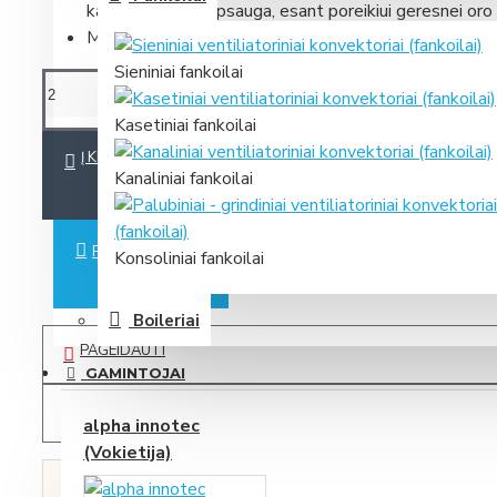
kaip papildoma apsauga, esant poreikiui geresnei oro
Minimalus užsakymo kiekis - 2 vnt.
Sieniniai fankoilai
Kasetiniai fankoilai
Į KREPŠELĮ
Kanaliniai fankoilai
PIRKTI IŠ KARTO
Konsoliniai fankoilai
Boileriai
PAGEIDAUTI
GAMINTOJAI
PALYGINTI
alpha innotec
(Vokietija)
Spauskite čia, ir mes Jums greičiausiai
RADOTE