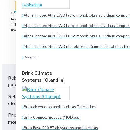
pateiksime dar geresnį pasiūlymą!
PIGIAU?
* Prekes, esančias sandėlyje, pristatome per 2-5 darbo dienas nuo užsak
Alpha innotec Alira LWD lauko monoblokas su vidaus komponen
tiekimas iš gamyklos įprastai užtrunka 1-2 savaites, o išskirtiniais atvejais
* Nuotraukose matomi priedai nebūtinai yra prekės komplektacijoje. Pavai
Alpha innotec Alira LWD lauko monoblokas su vidaus komponen
neatitikti tikrosios.
Alpha innotec Alira LWD lauko monoblokas su vidaus komponen
Alpha innotec Alira LWD monoblokinis šilumos siurblys su hid
R
Daugiau
Brink Climate
Rekuperatoriaus filtrus rekomenduojama keisti, kai vėdinimo į
Systems (Olandija)
patalpų oro kokybę,
rekuperatoriaus filtrus būtina keis
Rekuperatoriaus filtras yra
vienkartinis gaminys
, todėl jo 
efektyvumą.
Brink aktyvuotos anglies filtras Pure induct
Prieš keičiant filtrus rekomenduojama
išjungti rekuperator
Brink Connect modulis (MODbus)
montavimo vietą
.
Brink Ease 200 F7 aktyvuotos anglies filtras