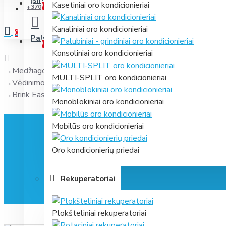
Įsimintini
Jūsų prekių sąrašas
Kasetiniai oro kondicionieriai
0
+370 631 61866
Kanaliniai oro kondicionieriai
0
Palyginti
Prekių palyginimas
0
Konsoliniai oro kondicionieriai
Medžiagos ir priedai
MULTI-SPLIT oro kondicionieriai
Vėdinimo sistemų medžiagos ir priedai
Brink Ease 200 F7 aktyvuotos anglies filtras
Monoblokiniai oro kondicionieriai
Mobilūs oro kondicionieriai
Oro kondicionierių priedai
Rekuperatoriai
Plokšteliniai rekuperatoriai