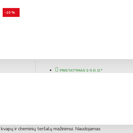
-10 %
os anglies filtras
PRISTATYMAS 2-5 D. D.*
Modelis:
532998
Brink Climate Systems (Olandija)
i kvapų ir cheminių teršalų mažinimui. Naudojamas