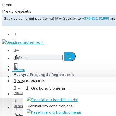
Menu
Prekių krepšelis
Gaukite asmeninį pasiūlymą!
💯🔥 Susisiekite
+370 631 61866
ar
Menu
Paskyra
Prisijungti / Registruotis
VISOS PREKĖS
Oro kondicionieriai
PRISIJUNGTI
Sieniniai oro kondicionieriai
REGISTRUOTIS