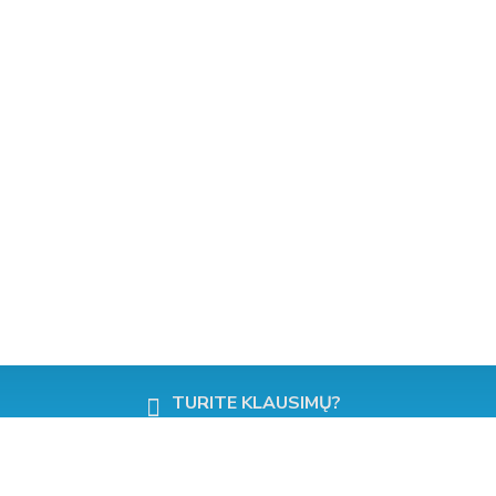
GREITAS PRISTATYMAS!
SKAMBINKITE DABAR!
TURITE KLAUSIMŲ?