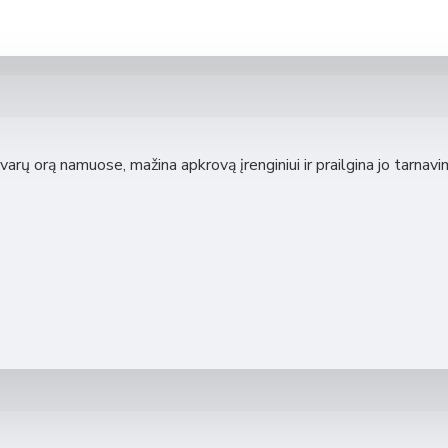
arų orą namuose, mažina apkrovą įrenginiui ir prailgina jo tarnavi
RV (su tenu)
 350 ERV (integruotas LAN modulis)