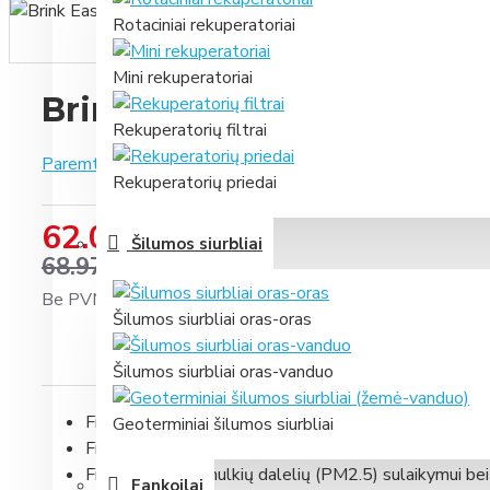
Rotaciniai rekuperatoriai
Mini rekuperatoriai
Brink Ease 200 F7 aktyvuot
Rekuperatorių filtrai
Paremta 0 įvertinimais.
-
Parašyti įvertinimą
Rekuperatorių priedai
62.07 €
Šilumos siurbliai
68.97 €
Be PVM: 51.30 €
Šilumos siurbliai oras-oras
Šilumos siurbliai oras-vanduo
Filtras skirtas
Brink Ease 200
rekuperatoriui.
Geoterminiai šilumos siurbliai
Filtro klasė: F7
Filtras skirtas smulkių dalelių (PM2.5) sulaikymui be
Fankoilai