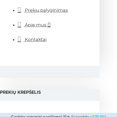
Prekių palyginimas
Apie mus
Kontaktai
PREKIŲ KREPŠELIS
Gaukite asmeninį pasiūlymą!
💯🔥 Susisiekite
+370 631