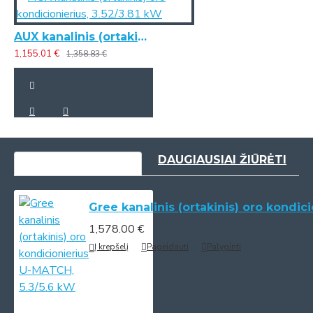
AUX kanalinis (ortakinis) oro kondicionierius, 3.52/3.81 kW
1,155.01 €
1,358.83 €
NESENIAI PERŽIŪRĖTI
DAUGIAUSIAI ŽIŪRĖTI
Gree kanalinis (ortakinis) oro kondic
1,578.00 €
Į krepšelį
Pageidauti
Palyginti