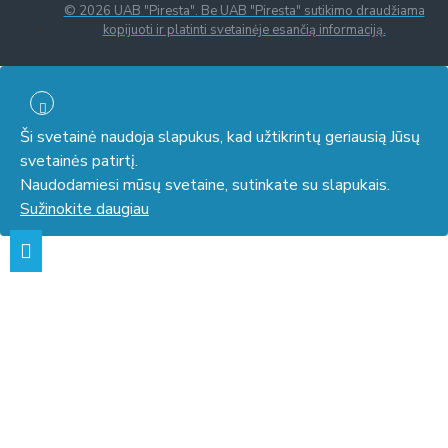
© 2026 UAB "Piresta". Be UAB "Piresta" sutikimo draudžiama
kopijuoti ir platinti svetainėje esančią informaciją.
Ši svetainė naudoja slapukus, kad užtikrintų geriausią Jūsų
svetainės patirtį.
Naudodamiesi mūsų svetaine, sutinkate su slapukais.
Sužinokite daugiau