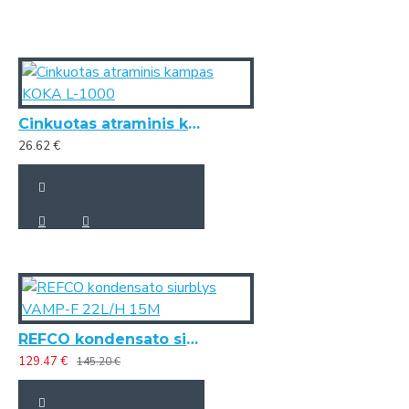
Cinkuotas atraminis kampas KOKA L-1000
26.62 €
REFCO kondensato siurblys VAMP-F 22L/H 15M
129.47 €
145.20 €