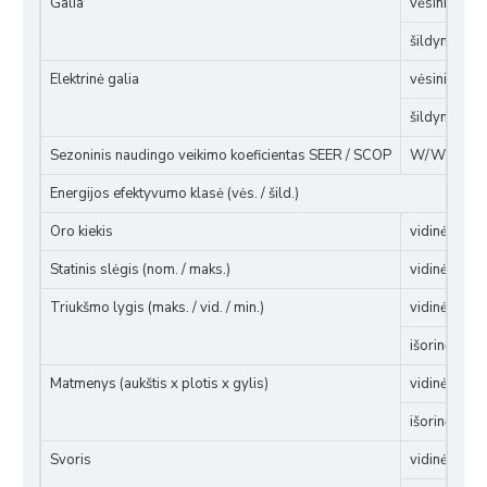
Galia
vėsinimas,
šildymas, 
Elektrinė galia
vėsinimas,
šildymas, 
Sezoninis naudingo veikimo koeficientas SEER / SCOP
W/W
Energijos efektyvumo klasė (vės. / šild.)
Oro kiekis
vidinė dalis
Statinis slėgis (nom. / maks.)
vidinė dalis
Triukšmo lygis (maks. / vid. / min.)
vidinė dalis
išorinė dali
Matmenys (aukštis x plotis x gylis)
vidinė dali
išorinė dali
Svoris
vidinė dalis,