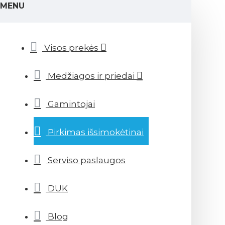
MENU
Visos prekės
Medžiagos ir priedai
Gamintojai
Pirkimas išsimokėtinai
Serviso paslaugos
DUK
Blog