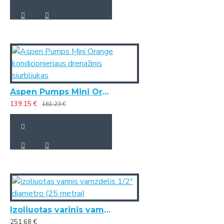
Aspen Pumps Mini Orange kondicionieriaus drenažinis siurbliukas
139.15 €
161.23 €
Izoliuotas varinis vamzdelis 1/2" diametro (25 metrai)
251.68 €