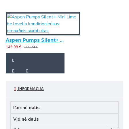
Aspen Pumps Silent+ Mini Lime be lovelio kondicionieriaus drenažinis siurbliukas
143.99 €
169.74 €
INFORMACIJA
Išorinė dalis
Vidinė dalis