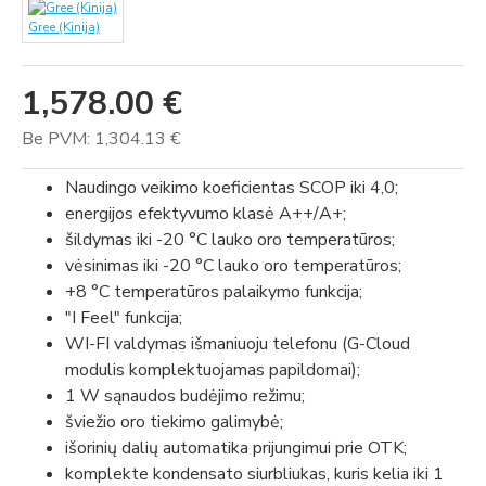
Gree (Kinija)
1,578.00 €
Be PVM: 1,304.13 €
Naudingo veikimo koeficientas SCOP iki 4,0;
energijos efektyvumo klasė A++/A+;
šildymas iki -20 °C lauko oro temperatūros;
vėsinimas iki -20 °C lauko oro temperatūros;
+8 °C temperatūros palaikymo funkcija;
"I Feel" funkcija;
WI-FI valdymas išmaniuoju telefonu (G-Cloud
modulis komplektuojamas papildomai);
1 W sąnaudos budėjimo režimu;
šviežio oro tiekimo galimybė;
išorinių dalių automatika prijungimui prie OTK;
komplekte kondensato siurbliukas, kuris kelia iki 1