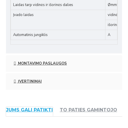
Laidas tarp vidinės ir išorinės dalies
Ømm²
Įvado laidas
vidinė dali
išorinė dal
Automatinis jungiklis
A
MONTAVIMO PASLAUGOS
ĮVERTINIMAI
JUMS GALI PATIKTI
TO PATIES GAMINTOJO