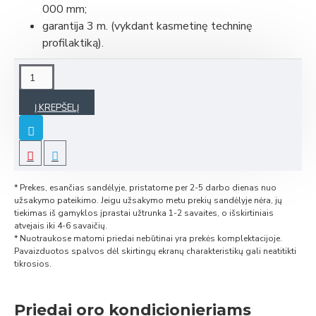
000 mm;
garantija 3 m. (vykdant kasmetinę techninę
profilaktiką).
Į KREPŠELĮ
* Prekes, esančias sandėlyje, pristatome per 2-5 darbo dienas nuo
užsakymo pateikimo. Jeigu užsakymo metu prekių sandėlyje nėra, jų
tiekimas iš gamyklos įprastai užtrunka 1-2 savaites, o išskirtiniais
atvejais iki 4-6 savaičių.
* Nuotraukose matomi priedai nebūtinai yra prekės komplektacijoje.
Pavaizduotos spalvos dėl skirtingų ekranų charakteristikų gali neatitikti
tikrosios.
Priedai oro kondicionieriams