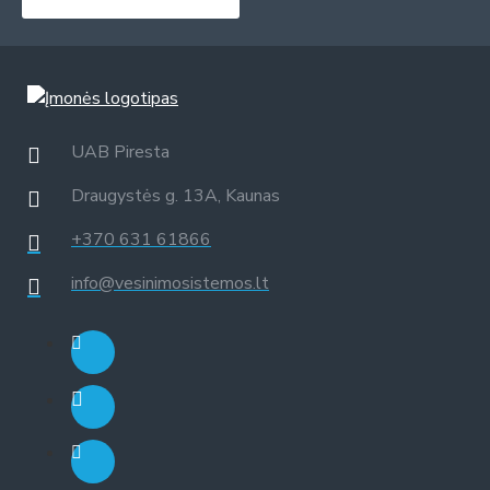
UAB Piresta
Draugystės g. 13A, Kaunas
+370 631 61866
info@vesinimosistemos.lt