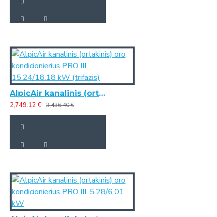
AlpicAir kanalinis (ortakinis) oro kondicionierius PRO III, 15.24/18.18 kW (trifazis)
2,749.12 €
3,436.40 €