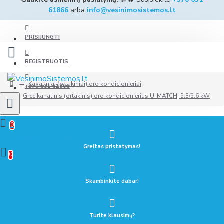
61866
arba
info@vesinimosistemos.lt
PRISIJUNGTI
REGISTRUOTIS
Kanaliniai (ortakiniai) oro kondicionieriai
+370 631 61866
Gree kanalinis (ortakinis) oro kondicionierius U-MATCH, 5.3/5.6 kW
0
0 prekė(s) - 0.00 €
Greitas pristatymas!
0
Skambinkite dabar!
Turite klausimų?