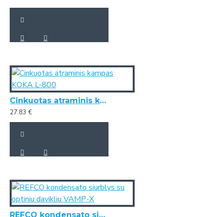
Cinkuotas atraminis kampas KOKA L-800
27.83 €
REFCO kondensato siurblys su optiniu davikliu VAMP-X