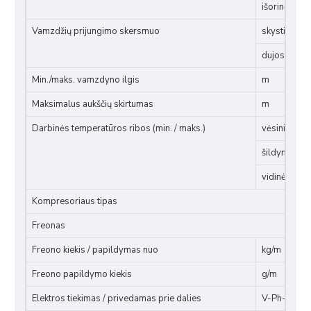
išorinė dalis
Vamzdžių prijungimo skersmuo
skystis, coli
dujos, colia
Min./maks. vamzdyno ilgis
m
Maksimalus aukščių skirtumas
m
Darbinės temperatūros ribos (min. / maks.)
vėsinimas, 
šildymas, °
vidinė dalis,
Kompresoriaus tipas
Freonas
Freono kiekis / papildymas nuo
kg/m
Freono papildymo kiekis
g/m
Elektros tiekimas / privedamas prie dalies
V-Ph-Hz