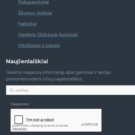
Rekuperatoriai
Šilumos siurbliai
Fankoilai
Vandens šildytuvai (boileriai)
Medžiagos ir priedai
Naujienlaiškiai
Gaukite naujausią informaciją apie gaminius ir akcijas
prenumeruodami mūsų naujienlaiškius
Saugumas