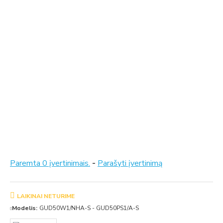
Paremta 0 įvertinimais.
-
Parašyti įvertinimą
LAIKINAI NETURIME
Modelis:
GUD50W1/NHA-S - GUD50PS1/A-S