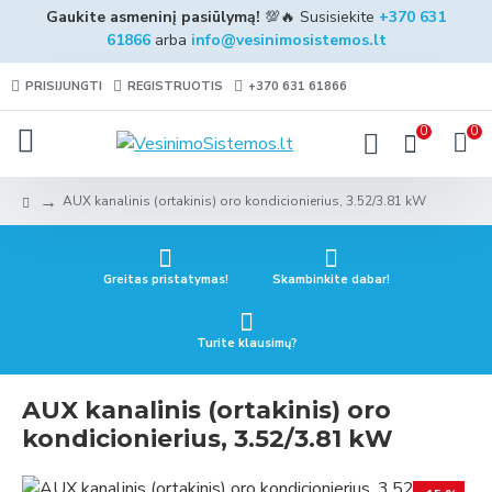
Gaukite asmeninį pasiūlymą!
💯🔥 Susisiekite
+370 631
61866
arba
info@vesinimosistemos.lt
PRISIJUNGTI
REGISTRUOTIS
+370 631 61866
0
0
AUX kanalinis (ortakinis) oro kondicionierius, 3.52/3.81 kW
Greitas pristatymas!
Skambinkite dabar!
Turite klausimų?
AUX kanalinis (ortakinis) oro
kondicionierius, 3.52/3.81 kW