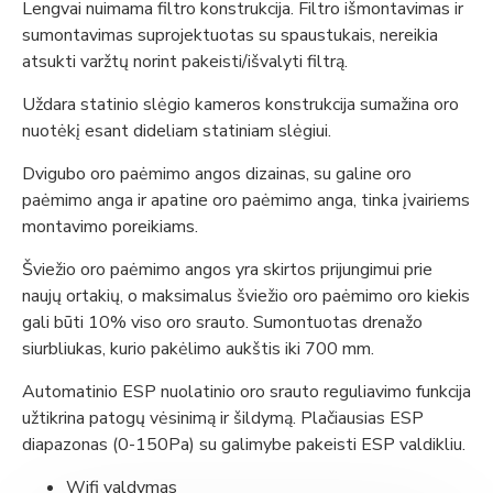
Lengvai nuimama filtro konstrukcija. Filtro išmontavimas ir
sumontavimas suprojektuotas su spaustukais, nereikia
atsukti varžtų norint pakeisti/išvalyti filtrą.
Uždara statinio slėgio kameros konstrukcija sumažina oro
nuotėkį esant dideliam statiniam slėgiui.
Dvigubo oro paėmimo angos dizainas, su galine oro
paėmimo anga ir apatine oro paėmimo anga, tinka įvairiems
montavimo poreikiams.
Šviežio oro paėmimo angos yra skirtos prijungimui prie
naujų ortakių, o maksimalus šviežio oro paėmimo oro kiekis
gali būti 10% viso oro srauto. Sumontuotas drenažo
siurbliukas, kurio pakėlimo aukštis iki 700 mm.
Automatinio ESP nuolatinio oro srauto reguliavimo funkcija
užtikrina patogų vėsinimą ir šildymą. Plačiausias ESP
diapazonas (0-150Pa) su galimybe pakeisti ESP valdikliu.
Wifi valdymas