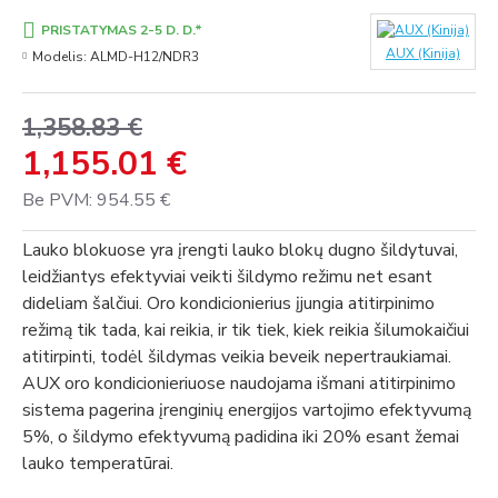
PRISTATYMAS 2-5 D. D.*
AUX (Kinija)
Modelis:
ALMD-H12/NDR3
1,358.83 €
1,155.01 €
Be PVM: 954.55 €
Lauko blokuose yra įrengti lauko blokų dugno šildytuvai,
leidžiantys efektyviai veikti šildymo režimu net esant
dideliam šalčiui. Oro kondicionierius įjungia atitirpinimo
režimą tik tada, kai reikia, ir tik tiek, kiek reikia šilumokaičiui
atitirpinti, todėl šildymas veikia beveik nepertraukiamai.
AUX oro kondicionieriuose naudojama išmani atitirpinimo
sistema pagerina įrenginių energijos vartojimo efektyvumą
5%, o šildymo efektyvumą padidina iki 20% esant žemai
lauko temperatūrai.