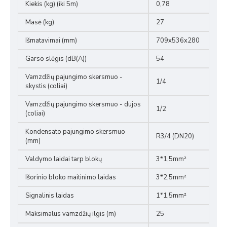
Kiekis (kg) (iki 5m)
0,78
Masė (kg)
27
Išmatavimai (mm)
709x536x280
Garso slėgis (dB(A))
54
Vamzdžių pajungimo skersmuo -
1/4
skystis (coliai)
Vamzdžių pajungimo skersmuo - dujos
1/2
(coliai)
Kondensato pajungimo skersmuo
R3/4 (DN20)
(mm)
Valdymo laidai tarp blokų
3*1,5mm²
Išorinio bloko maitinimo laidas
3*2,5mm²
Signalinis laidas
1*1,5mm²
Maksimalus vamzdžių ilgis (m)
25