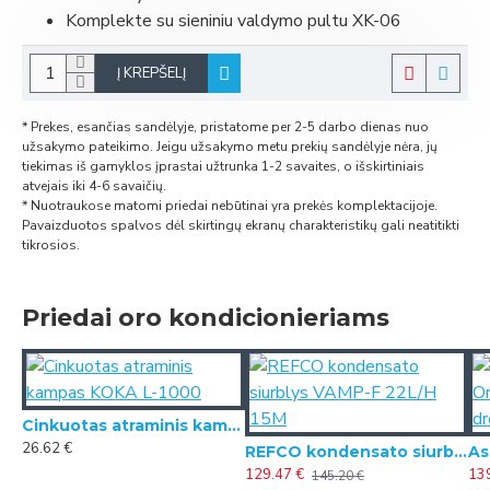
Komplekte su sieniniu valdymo pultu XK-06
Į KREPŠELĮ
* Prekes, esančias sandėlyje, pristatome per 2-5 darbo dienas nuo
užsakymo pateikimo. Jeigu užsakymo metu prekių sandėlyje nėra, jų
tiekimas iš gamyklos įprastai užtrunka 1-2 savaites, o išskirtiniais
atvejais iki 4-6 savaičių.
* Nuotraukose matomi priedai nebūtinai yra prekės komplektacijoje.
Pavaizduotos spalvos dėl skirtingų ekranų charakteristikų gali neatitikti
tikrosios.
Priedai oro kondicionieriams
Cinkuotas atraminis kampas KOKA L-1000
26.62 €
REFCO kondensato siurblys VAMP-F 22L/H 15M
129.47 €
13
145.20 €