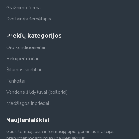
Grąžinimo forma
Svetainės žemėlapis
Prekių kategorijos
Oro kondicionieriai
Rekuperatoriai
Šilumos siurbliai
Fankoilai
Vandens šildytuvai (boileriai)
Medžiagos ir priedai
Naujienlaiškiai
Gaukite naujausią informaciją apie gaminius ir akcijas
prenumeruodami mūsų naujienlaiškius