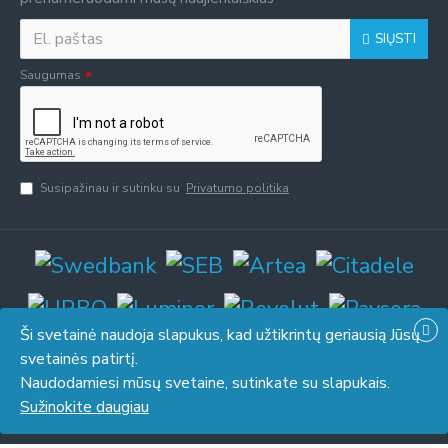
SIŲSTI
Saugumas
Susipažinau ir sutinku su
Privatumo politika
Ši svetainė naudoja slapukus, kad užtikrintų geriausią Jūsų
svetainės patirtį.
Naudodamiesi mūsų svetaine, sutinkate su slapukais.
© 2026 UAB "Piresta". Be UAB "Piresta" sutikimo draudžiama kopijuoti
Sužinokite daugiau
ir platinti svetainėje esančią informaciją.