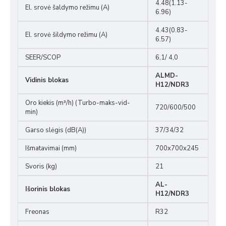
4.48(1.13-
El. srovė šaldymo režimu (A)
6.96)
4.43(0.83-
El. srovė šildymo režimu (A)
6.57)
SEER/SCOP
6,1/ 4,0
ALMD-
Vidinis blokas
H12/NDR3
Oro kiekis (m³/h) (Turbo-maks-vid-
720/600/500
min)
Garso slėgis (dB(A))
37/34/32
Išmatavimai (mm)
700x700x245
Svoris (kg)
21
AL-
Išorinis blokas
H12/NDR3
Freonas
R32