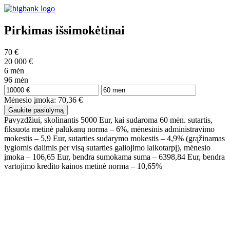
Pirkimas išsimokėtinai
70
€
20 000
€
6
mėn
96
mėn
Mėnesio įmoka:
70,36
€
Gaukite pasiūlymą
Pavyzdžiui, skolinantis 5000 Eur, kai sudaroma 60 mėn. sutartis,
fiksuota metinė palūkanų norma – 6%, mėnesinis administravimo
mokestis – 5,9 Eur, sutarties sudarymo mokestis – 4,9% (grąžinamas
lygiomis dalimis per visą sutarties galiojimo laikotarpį), mėnesio
įmoka – 106,65 Eur, bendra sumokama suma – 6398,84 Eur, bendra
vartojimo kredito kainos metinė norma – 10,65%