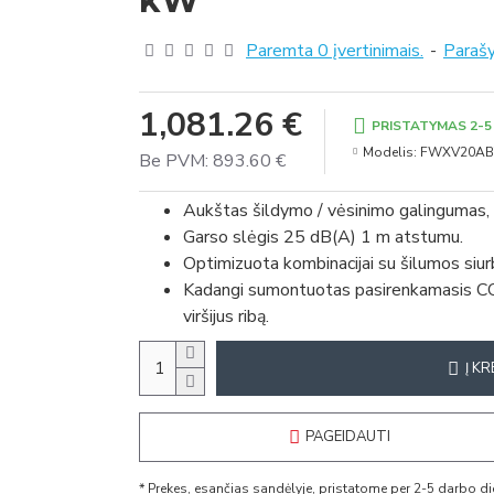
kW
Paremta 0 įvertinimais.
-
Parašy
1,081.26 €
PRISTATYMAS 2-5 
Modelis:
FWXV20AB
Be PVM: 893.60 €
Aukštas šildymo / vėsinimo galingumas, 
Garso slėgis 25 dB(A) 1 m atstumu.
Optimizuota kombinacijai su šilumos siurb
Kadangi sumontuotas pasirenkamasis CO2 j
viršijus ribą.
Į KR
PAGEIDAUTI
* Prekes, esančias sandėlyje, pristatome per 2-5 darbo 