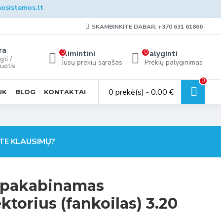
osistemos.lt
SKAMBINKITE DABAR: +370 631 61866
ra
0
0
Įsimintini
Palyginti
gti /
Jūsų prekių sąrašas
Prekių palyginimas
uotis
0
0 prekė(s) - 0.00 €
UK
BLOG
KONTAKTAI
TE KLAUSIMŲ?
- pakabinamas
ktorius (fankoilas) 3.20