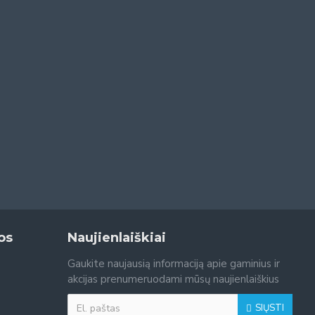
os
Naujienlaiškiai
Gaukite naujausią informaciją apie gaminius ir
akcijas prenumeruodami mūsų naujienlaiškius
SIŲSTI