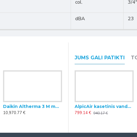
col.
3/4"
dBA
23
JUMS GALI PATIKTI
T
Daikin Altherma 3 M monoblokinis šilumos siurblys oras-vanduo 16 kW (trifazis)
Daikin Altherma 3 M monoblokinis šilumos siurblys oras-vanduo 4.3 kW
AlpicAir kasetinis vandeninis ventiliatorinis konvektorius (fankoilas) 12.9 kW
10,970.77 €
4,898.69 €
799.14 €
5
940.17 €