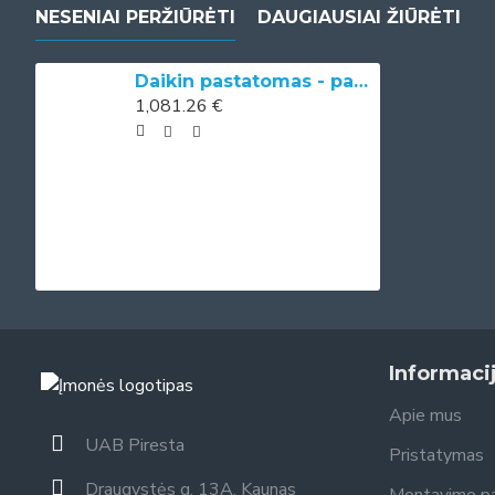
NESENIAI PERŽIŪRĖTI
DAUGIAUSIAI ŽIŪRĖTI
Daikin pastatomas - pakabinamas ventiliatorinis konvektorius (fankoilas) 3.20 kW
1,081.26 €
Informaci
Apie mus
UAB Piresta
Pristatymas
Draugystės g. 13A, Kaunas