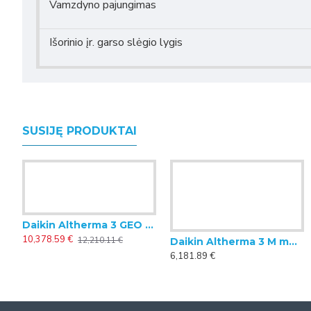
Vamzdyno pajungimas
Išorinio įr. garso slėgio lygis
SUSIJĘ PRODUKTAI
Daikin Altherma 3 GEO geoterminis šilumos siurblys, 7.98 kW (trifazis)
10,378.59 €
12,210.11 €
Daikin Altherma 3 M monoblokinis šilumos siurblys oras-vanduo 7.5 kW
6,181.89 €