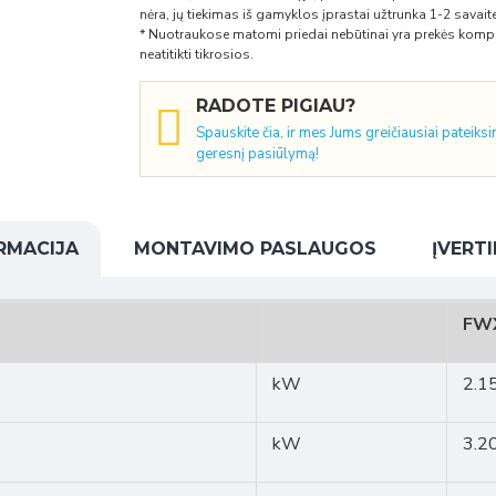
nėra, jų tiekimas iš gamyklos įprastai užtrunka 1-2 savaites,
* Nuotraukose matomi priedai nebūtinai yra prekės komple
neatitikti tikrosios.
RADOTE PIGIAU?
Spauskite čia, ir mes Jums greičiausiai pateiks
geresnį pasiūlymą!
RMACIJA
MONTAVIMO PASLAUGOS
ĮVERTI
FW
kW
2.1
kW
3.2