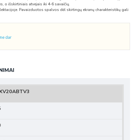
 o išskirtiniais atvejais iki 4-6 savaičių.
ktacijoje. Pavaizduotos spalvos dėl skirtingų ekranų charakteristikų gali
ime dar
NIMAI
XV20ABTV3
5
0