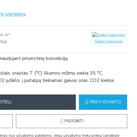
ti įvertinimą
D. D.*
Daikin (Japonija)
TV3
naudojant priverstinę konvekciją
liais, srautas T (°C) šilumos režimu siekia 35 °C.
utiklis, į patalpą tiekiamas gaivus oras, CO2 kiekiui
EPŠELĮ
PIRKTI IŠ KARTO
PALYGINTI
dienas nuo užsakymo pateikimo. Jeigu užsakymo metu prekių sandėlyje