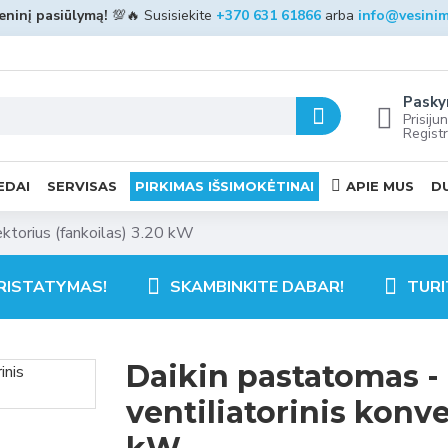
ninį pasiūlymą!
💯🔥 Susisiekite
+370 631 61866
arba
info@vesinim
Pasky
Prisijun
Registr
EDAI
SERVISAS
PIRKIMAS IŠSIMOKĖTINAI
APIE MUS
D
ektorius (fankoilas) 3.20 kW
RISTATYMAS!
SKAMBINKITE DABAR!
TURI
Daikin pastatomas 
ventiliatorinis konve