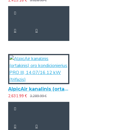
2,415.16 €
3,018.95 €
AlpicAir kanalinis (ortakinis) oro kondicionierius PRO III, 14.07/16.12 kW (trifazis)
2,631.99 €
3,289.99 €