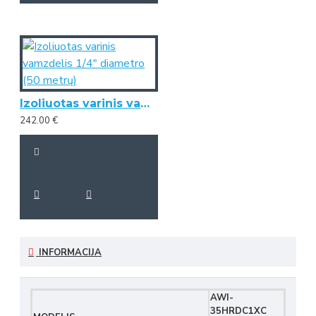
Izoliuotas varinis vamzdelis 1/4" diametro (50 metrų)
242.00 €
INFORMACIJA
AWI-
35HRDC1XC