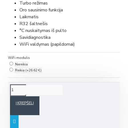
Turbo režimas
Oro sausinimo funkcija
Laikmatis
R32 šaltnešis
°C nuskaitymas iš pulto
Savidiagnostika
WiFi valdymas (papildomai)
WiFi modulis
Nereikia
Reikia
(+26.62 €)
Į KREPŠELĮ