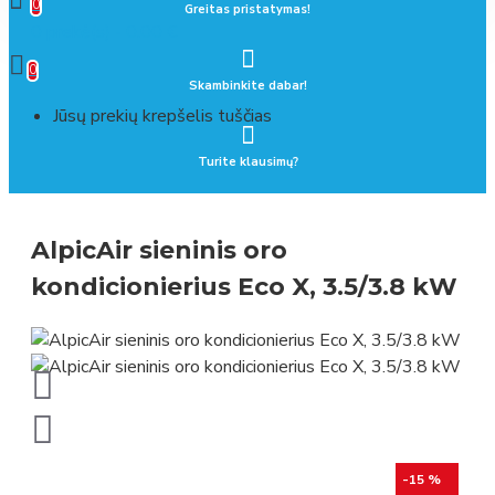
0
Greitas pristatymas!
0 prekė(s) - 0.00 €
0
Skambinkite dabar!
Jūsų prekių krepšelis tuščias
Turite klausimų?
AlpicAir sieninis oro
kondicionierius Eco X, 3.5/3.8 kW
-15 %