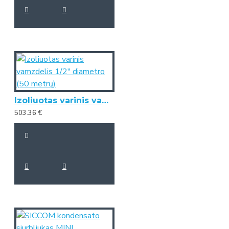
Izoliuotas varinis vamzdelis 1/2" diametro (50 metrų)
503.36 €