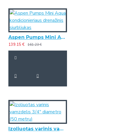
Aspen Pumps Mini Aqua kondicionieriaus drenažinis siurbliukas
139.15 €
161.23 €
Izoliuotas varinis vamzdelis 3/4" diametro (50 metrų)