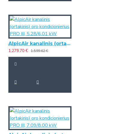
AlpicAir kanalinis (ortakinis) oro kondicionierius PRO III, 5.28/6.01 kW
1,279.70 €
1,599.62 €