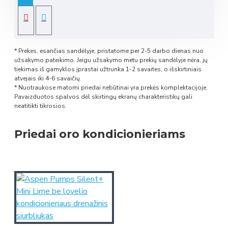
* Prekes, esančias sandėlyje, pristatome per 2-5 darbo dienas nuo
užsakymo pateikimo. Jeigu užsakymo metu prekių sandėlyje nėra, jų
tiekimas iš gamyklos įprastai užtrunka 1-2 savaites, o išskirtiniais
atvejais iki 4-6 savaičių.
* Nuotraukose matomi priedai nebūtinai yra prekės komplektacijoje.
Pavaizduotos spalvos dėl skirtingų ekranų charakteristikų gali
neatitikti tikrosios.
Priedai oro kondicionieriams