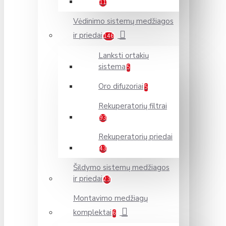
11
Vėdinimo sistemų medžiagos
ir priedai
146
Lanksti ortakių
sistema
5
Oro difuzoriai
5
Rekuperatorių filtrai
93
Rekuperatorių priedai
43
Šildymo sistemų medžiagos
ir priedai
23
Montavimo medžiagų
komplektai
6