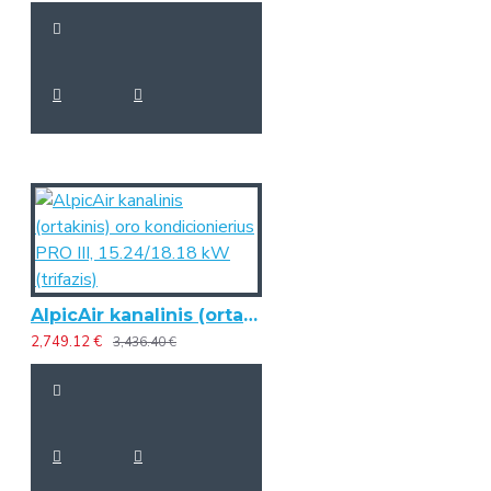
AlpicAir kanalinis (ortakinis) oro kondicionierius PRO III, 15.24/18.18 kW (trifazis)
2,749.12 €
3,436.40 €