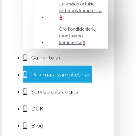
Lanksčios ortakių
sistemos komplektai
0
Oro kondicionierių
montavimo
komplektai
6
Gamintojai
Pirkimas išsimokėtinai
Serviso paslaugos
DUK
Blog