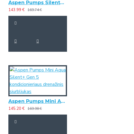
Aspen Pumps Silent+ Mini Lime be lovelio kondicionieriaus drenažinis siurbliukas
143.99 €
169.74 €
Aspen Pumps Mini Aqua Silent+ Gen 5 kondicionieriaus drenažinis siurbliukas
145.20 €
169.98 €