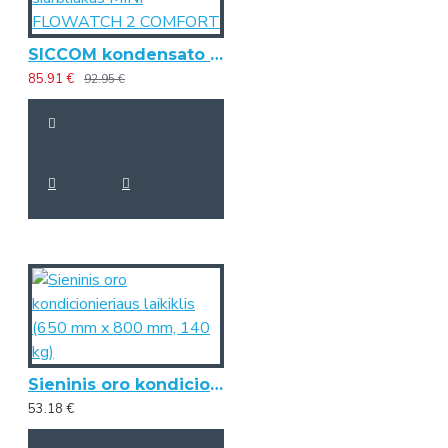
SICCOM kondensato siurbliukas MINI FLOWATCH 2 COMFORT
85.91 €
92.95 €
Sieninis oro kondicionieriaus laikiklis (650 mm x 800 mm, 140 kg)
53.18 €