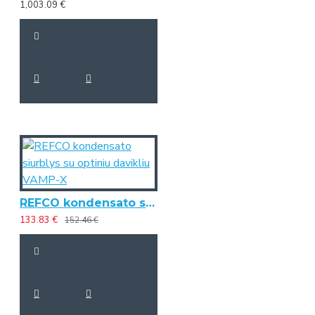
1,003.09 €
REFCO kondensato siurblys su optiniu davikliu VAMP-X
133.83 €
152.46 €