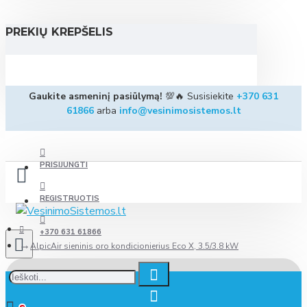
PREKIŲ KREPŠELIS
Gaukite asmeninį pasiūlymą!
💯🔥 Susisiekite
+370 631
61866
arba
info@vesinimosistemos.lt
PRISIJUNGTI
REGISTRUOTIS
+370 631 61866
AlpicAir sieninis oro kondicionierius Eco X, 3.5/3.8 kW