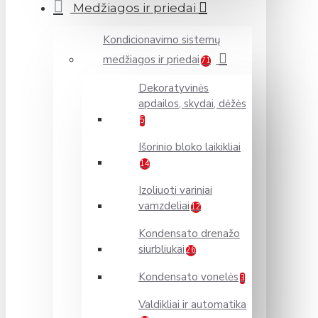
Medžiagos ir priedai
Kondicionavimo sistemų
medžiagos ir priedai
71
Dekoratyvinės
apdailos, skydai, dėžės
5
Išorinio bloko laikikliai
14
Izoliuoti variniai
vamzdeliai
12
Kondensato drenažo
siurbliukai
26
Kondensato vonelės
3
Valdikliai ir automatika