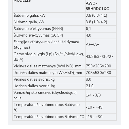
MODELIS
AWO-
35HRDC1XC
Šaldymo galia, kW
3.5 (0.8-4.1)
Šildymo galia, kW
3.8 (1.0-4.2)
Šaldymo efektyvumas (SEER)
6,1
Šildymo efektyvumas (SCOP)
4,0
Energijos efektyvumo klasė (šaldymas/
A++/A+
šildymas)
Garso slėgio lygis (Lp) (Shi/Hi/Med/Low),
43/38/34/30/27
dB(A)
Vidinės dalies matmenys (W×H×D), mm
750×285×200
Išorinės dalies matmenys (W×H×D), mm
705×530×280
Vidinės dalies svoris, kg
8,0
Išorinės dalies svoris, kg
21,0
Vamzdžių skersmenys (skystis/dujos),
1/4 - 3/8
colis
Temperatūrinės veikimo ribos šaldyme,
-10 - +49
°C
Temperatūrinės veikimo ribos šildyme, °C
-15 - +30