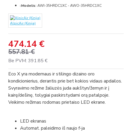
Modelis:
AWI-35HRDC1XC - AWO-35HRDC1XC
AlpicAir (Kinija)
474.14 €
557.81 €
Be PVM: 391.85 €
Eco X yra modernaus ir stilingo dizaino oro
kondicionierius, derantis prie bet kokios vidaus apdailos.
Svyravimo režime žaliuzės juda aukštyn/žemyn ir į
kairę/dešinę, tolygiai paskirstydami orą patalpoje.
Veikimo režimas rodomas prietaiso LED ekrane.
LED ekranas
Automat. paleidimo iš naujo f-ja