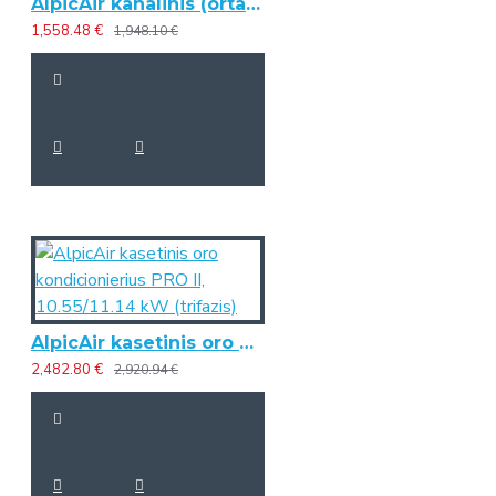
AlpicAir kanalinis (ortakinis) oro kondicionierius PRO III, 7.09/8.00 kW
1,558.48 €
1,948.10 €
AlpicAir kasetinis oro kondicionierius PRO II, 10.55/11.14 kW (trifazis)
2,482.80 €
2,920.94 €