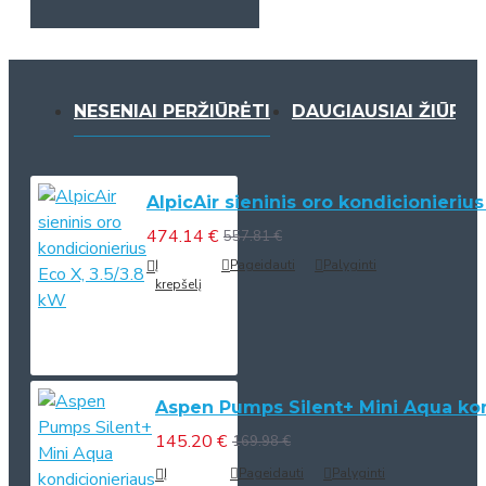
NESENIAI PERŽIŪRĖTI
DAUGIAUSIAI ŽIŪRĖT
AlpicAir sieninis oro kondicionierius
474.14 €
557.81 €
Į
Pageidauti
Palyginti
krepšelį
Aspen Pumps Silent+ Mini Aqua kond
145.20 €
169.98 €
Į
Pageidauti
Palyginti