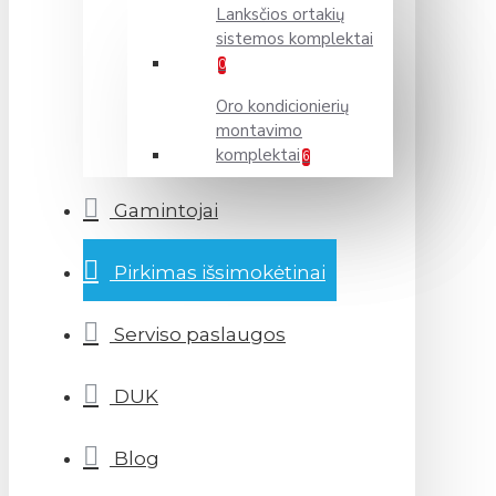
Lanksčios ortakių
sistemos komplektai
0
Oro kondicionierių
montavimo
komplektai
6
Gamintojai
Pirkimas išsimokėtinai
Serviso paslaugos
DUK
Blog