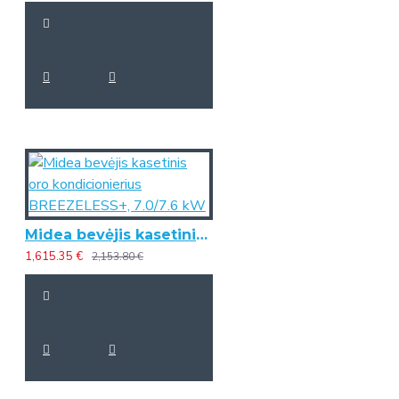
Midea bevėjis kasetinis oro kondicionierius BREEZELESS+, 7.0/7.6 kW
1,615.35 €
2,153.80 €