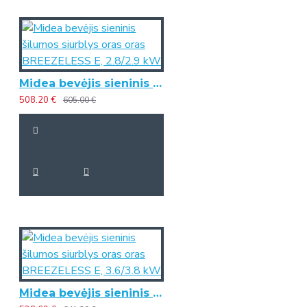
Midea bevėjis sieninis šilumos siurblys oras oras BREEZELESS E, 2.8/2.9 kW
508.20 €
605.00 €
Midea bevėjis sieninis šilumos siurblys oras oras BREEZELESS E, 3.6/3.8 kW