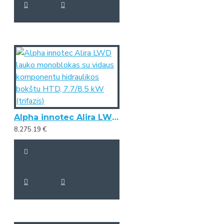
Alpha innotec Alira LWD lauko monoblokas su vidaus komponentu hidraulikos bokštu HTD, 7.7/8.5 kW (trifazis)
8,275.19 €