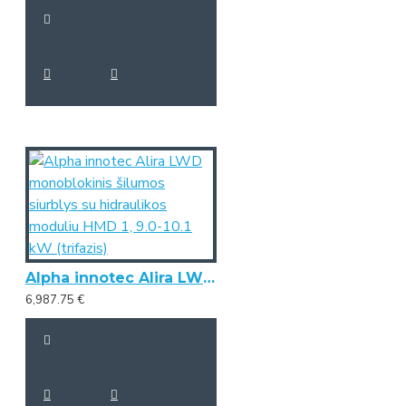
Alpha innotec Alira LWD monoblokinis šilumos siurblys su hidraulikos moduliu HMD 1, 9.0-10.1 kW (trifazis)
6,987.75 €