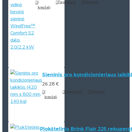
Į
Pageidauti
Palyginti
krepšelį
Sieninis oro kondicionieriaus laiki
26.28 €
Į
Pageidauti
Palyginti
krepšelį
Plokštelinis Brink Flair 225 rekupera