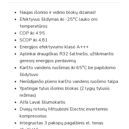
Naujas išorinio ir vidinio blokų dizainas!
Efektyvus šildymas iki -25°C lauko oro
temperatūros
COP iki 4.95
SCOP iki 4.81
Energijos efektyvumo klasė A+++
Aplinkai draugiškas R32 šaltnešis, užtikrinantis
geresnį energijos perdavimą
Karšto vandens ruošimas iki 65°C be papildomo
šildytuvo
Nerūdijančio plieno karšto vandens ruošimo talpa
Ypatingai tylus išorinis blokas (2 lygių tylusis
režimas)
Alfa Laval šilumokaitis
Dviejų rotorių Mitsubishi Electric inverterinis
kompresorius
Integruotas 3 pakopų pagalbinis el. tenas