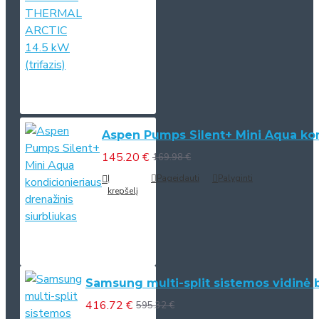
Aspen Pumps Silent+ Mini Aqua kond
145.20 €
169.98 €
Į
Pageidauti
Palyginti
krepšelį
Samsung multi-split sistemos vidinė 
416.72 €
595.32 €