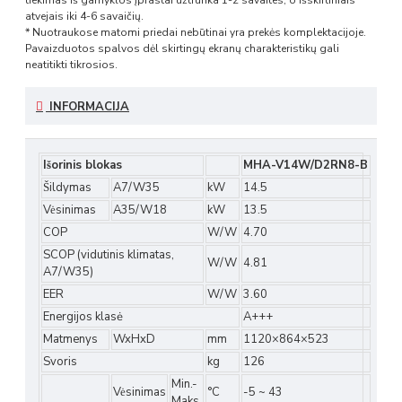
atvejais iki 4-6 savaičių.
* Nuotraukose matomi priedai nebūtinai yra prekės komplektacijoje.
Pavaizduotos spalvos dėl skirtingų ekranų charakteristikų gali
neatitikti tikrosios.
INFORMACIJA
Išorinis blokas
MHA-V14W/D2RN8-B
Šildymas
A7/W35
kW
14.5
Vėsinimas
A35/W18
kW
13.5
COP
W/W
4.70
SCOP (vidutinis klimatas,
W/W
4.81
A7/W35)
EER
W/W
3.60
Energijos klasė
A+++
Matmenys
WxHxD
mm
1120×864×523
Svoris
kg
126
Min.-
Vėsinimas
°C
-5 ~ 43
Maks.