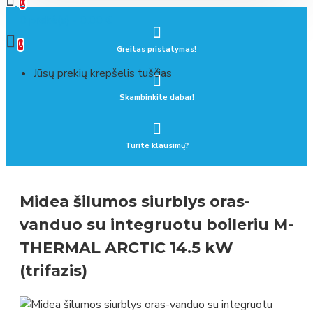
0
0 prekė(s) - 0.00 €
0
Greitas pristatymas!
Jūsų prekių krepšelis tuščias
Skambinkite dabar!
Turite klausimų?
Midea šilumos siurblys oras-
vanduo su integruotu boileriu M-
THERMAL ARCTIC 14.5 kW
(trifazis)