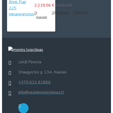
2,218.56 €
2,579.72 €
Į
Pageidauti
Palyginti
krepšelį
UAB Piresta
Draugystės g. 13A, Kaunas
+370 631 61866
info@vesinimosistemos.lt