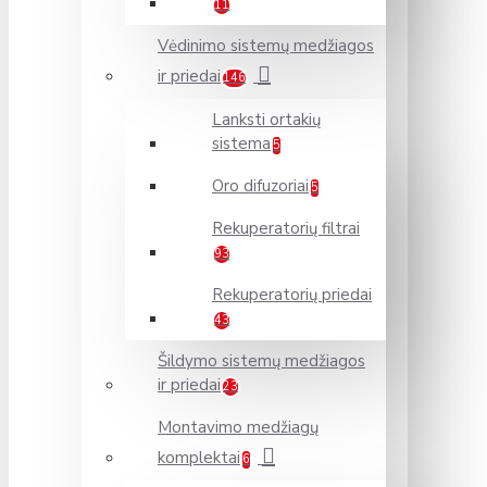
11
Vėdinimo sistemų medžiagos
ir priedai
146
Lanksti ortakių
sistema
5
Oro difuzoriai
5
Rekuperatorių filtrai
93
Rekuperatorių priedai
43
Šildymo sistemų medžiagos
ir priedai
23
Montavimo medžiagų
komplektai
6