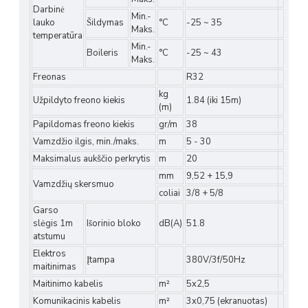
Darbinė
Min.-
lauko
Šildymas
°C
-25 ~ 35
Maks.
temperatūra
Min.-
Boileris
°C
-25 ~ 43
Maks.
Freonas
R32
kg
Užpildyto freono kiekis
1.84 (iki 15m)
(m)
Papildomas freono kiekis
gr/m
38
Vamzdžio ilgis, min./maks.
m
5 - 30
Maksimalus aukščio perkrytis
m
20
mm
9,52 + 15,9
Vamzdžių skersmuo
coliai
3/8 + 5/8
Garso
slėgis 1m
Išorinio bloko
dB(A)
51.8
atstumu
Elektros
Įtampa
380V/3f/50Hz
maitinimas
Maitinimo kabelis
m²
5x2,5
Komunikacinis kabelis
m²
3x0,75 (ekranuotas)