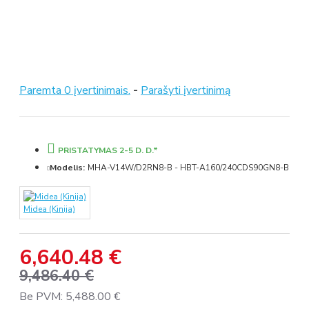
Paremta 0 įvertinimais.
-
Parašyti įvertinimą
PRISTATYMAS 2-5 D. D.*
Modelis:
MHA-V14W/D2RN8-B - HBT-A160/240CDS90GN8-B
Midea (Kinija)
6,640.48 €
9,486.40 €
Be PVM: 5,488.00 €