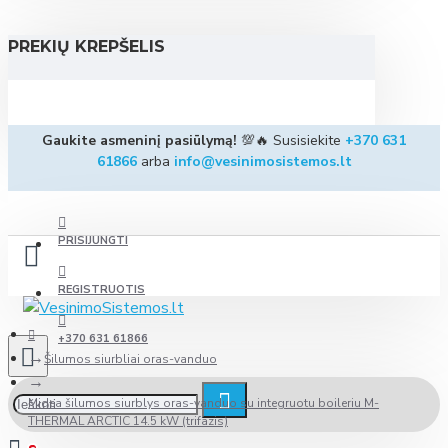
PREKIŲ KREPŠELIS
Gaukite asmeninį pasiūlymą!
💯🔥 Susisiekite
+370 631
61866
arba
info@vesinimosistemos.lt
PRISIJUNGTI
REGISTRUOTIS
+370 631 61866
Šilumos siurbliai oras-vanduo
Midea šilumos siurblys oras-vanduo su integruotu boileriu M-
THERMAL ARCTIC 14.5 kW (trifazis)