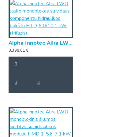
Alpha innotec Alira LWD lauko monoblokas su vidaus komponentu hidraulikos bokštu HTD, 9.0/10.1 kW (trifazis)
8,398.61 €