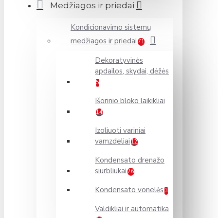
Medžiagos ir priedai
Kondicionavimo sistemų
medžiagos ir priedai
71
Dekoratyvinės
apdailos, skydai, dėžės
5
Išorinio bloko laikikliai
14
Izoliuoti variniai
vamzdeliai
12
Kondensato drenažo
siurbliukai
26
Kondensato vonelės
3
Valdikliai ir automatika