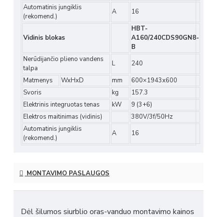
Automatinis jungiklis
A
16
(rekomend.)
HBT-
Vidinis blokas
A160/240CDS90GN8-
B
Nerūdijančio plieno vandens
L
240
talpa
Matmenys
WxHxD
mm
600×1943x600
Svoris
kg
157.3
Elektrinis integruotas tenas
kW
9 (3+6)
Elektros maitinimas (vidinis)
380V/3f/50Hz
Automatinis jungiklis
A
16
(rekomend.)
MONTAVIMO PASLAUGOS
Dėl šilumos siurblio oras-vanduo montavimo kainos