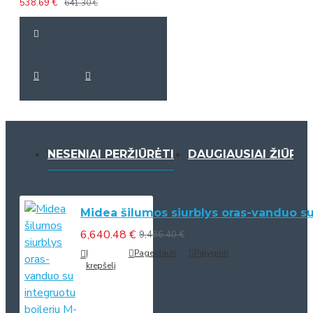
538.69 €
641.30 €
NESENIAI PERŽIŪRĖTI
DAUGIAUSIAI ŽIŪRĖT
Midea šilumos siurblys oras-vanduo su
6,640.48 €
9,486.40 €
Į
Pageidauti
Palyginti
krepšelį