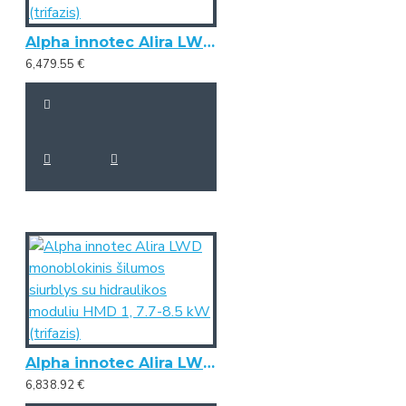
Alpha innotec Alira LWD monoblokinis šilumos siurblys su hidraulikos moduliu HMD 1, 5.6-7.1 kW (trifazis)
6,479.55 €
Alpha innotec Alira LWD monoblokinis šilumos siurblys su hidraulikos moduliu HMD 1, 7.7-8.5 kW (trifazis)
6,838.92 €