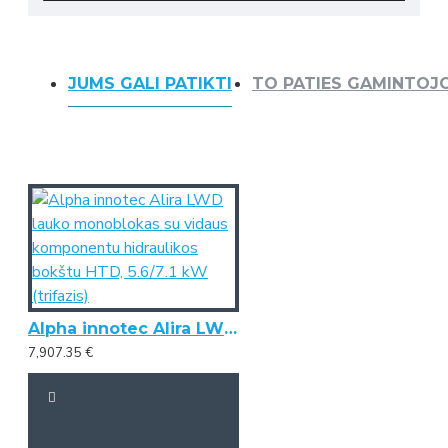
JUMS GALI PATIKTI
TO PATIES GAMINTOJ
Alpha innotec Alira LWD lauko monoblokas su vidaus komponentu hidraulikos bokštu HTD, 5.6/7.1 kW (trifazis)
7,907.35 €