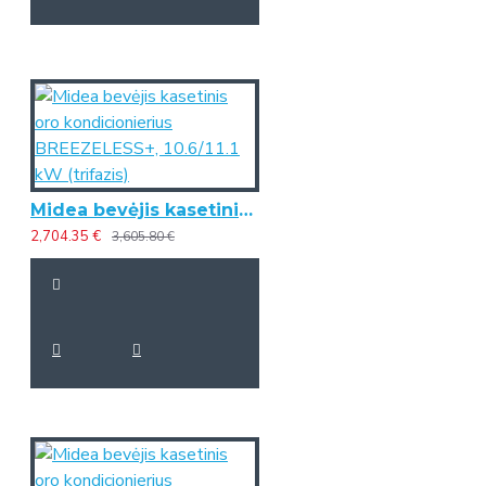
Midea bevėjis kasetinis oro kondicionierius BREEZELESS+, 10.6/11.1 kW (trifazis)
2,704.35 €
3,605.80 €