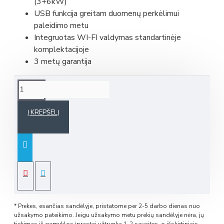
(3+6kW)
USB funkcija greitam duomenų perkėlimui
paleidimo metu
Integruotas WI-FI valdymas standartinėje
komplektacijoje
3 metų garantija
Į KREPŠELĮ
* Prekes, esančias sandėlyje, pristatome per 2-5 darbo dienas nuo
užsakymo pateikimo. Jeigu užsakymo metu prekių sandėlyje nėra, jų
tiekimas iš gamyklos įprastai užtrunka 1-2 savaites, o išskirtiniais