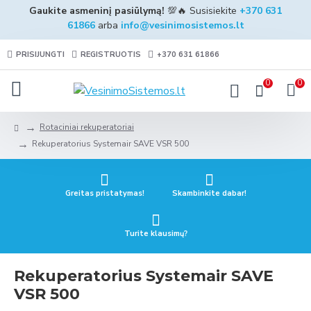
Gaukite asmeninį pasiūlymą!
💯🔥 Susisiekite
+370 631
61866
arba
info@vesinimosistemos.lt
PRISIJUNGTI
REGISTRUOTIS
+370 631 61866
0
0
Rotaciniai rekuperatoriai
Rekuperatorius Systemair SAVE VSR 500
Greitas pristatymas!
Skambinkite dabar!
Turite klausimų?
Rekuperatorius Systemair SAVE
VSR 500