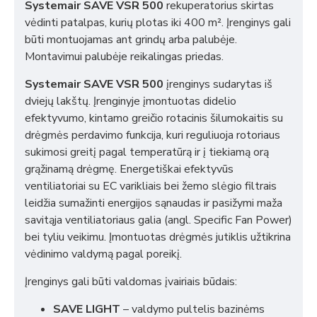
Systemair SAVE VSR 500
rekuperatorius skirtas
vėdinti patalpas, kurių plotas iki 400 m². Įrenginys gali
būti montuojamas ant grindų arba palubėje.
Montavimui palubėje reikalingas priedas.
Systemair SAVE VSR 500
įrenginys sudarytas iš
dviejų lakštų. Įrenginyje įmontuotas didelio
efektyvumo, kintamo greičio rotacinis šilumokaitis su
drėgmės perdavimo funkcija, kuri reguliuoja rotoriaus
sukimosi greitį pagal temperatūrą ir į tiekiamą orą
grąžinamą drėgmę. Energetiškai efektyvūs
ventiliatoriai su EC varikliais bei žemo slėgio filtrais
leidžia sumažinti energijos sąnaudas ir pasižymi maža
savitąja ventiliatoriaus galia (angl. Specific Fan Power)
bei tyliu veikimu. Įmontuotas drėgmės jutiklis užtikrina
vėdinimo valdymą pagal poreikį.
Įrenginys gali būti valdomas įvairiais būdais:
SAVE LIGHT
– valdymo pultelis bazinėms