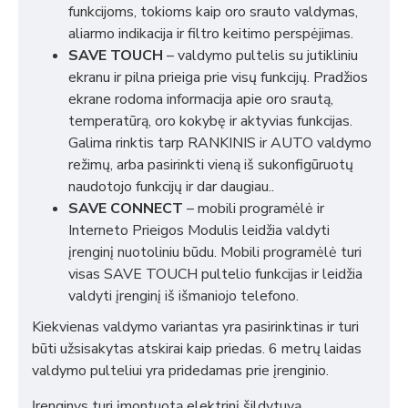
funkcijoms, tokioms kaip oro srauto valdymas,
aliarmo indikacija ir filtro keitimo perspėjimas.
SAVE TOUCH
– valdymo pultelis su jutikliniu
ekranu ir pilna prieiga prie visų funkcijų. Pradžios
ekrane rodoma informacija apie oro srautą,
temperatūrą, oro kokybę ir aktyvias funkcijas.
Galima rinktis tarp RANKINIS ir AUTO valdymo
režimų, arba pasirinkti vieną iš sukonfigūruotų
naudotojo funkcijų ir dar daugiau..
SAVE CONNECT
– mobili programėlė ir
Interneto Prieigos Modulis leidžia valdyti
įrenginį nuotoliniu būdu. Mobili programėlė turi
visas SAVE TOUCH pultelio funkcijas ir leidžia
valdyti įrenginį iš išmaniojo telefono.
Kiekvienas valdymo variantas yra pasirinktinas ir turi
būti užsisakytas atskirai kaip priedas. 6 metrų laidas
valdymo pulteliui yra pridedamas prie įrenginio.
Įrenginys turi įmontuotą elektrinį šildytuvą.