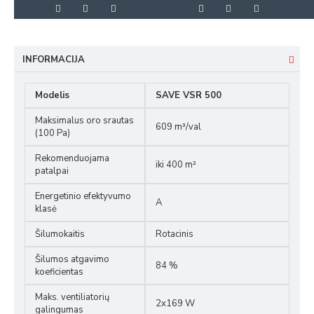
INFORMACIJA
Modelis
SAVE VSR 500
Maksimalus oro srautas
609 m³/val
(100 Pa)
Rekomenduojama
iki 400 m²
patalpai
Energetinio efektyvumo
A
klasė
Šilumokaitis
Rotacinis
Šilumos atgavimo
84 %
koeficientas
Maks. ventiliatorių
2x169 W
galingumas