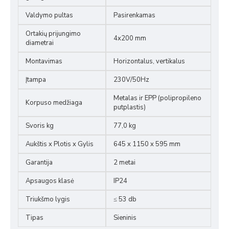
Valdymo pultas
Pasirenkamas
Ortakių prijungimo
4x200 mm
diametrai
Montavimas
Horizontalus, vertikalus
Įtampa
230V/50Hz
Metalas ir EPP (polipropileno
Korpuso medžiaga
putplastis)
Svoris kg
77,0 kg
Aukštis x Plotis x Gylis
645 x 1150 x 595 mm
Garantija
2 metai
Apsaugos klasė
IP24
Triukšmo lygis
≤ 53 db
Tipas
Sieninis