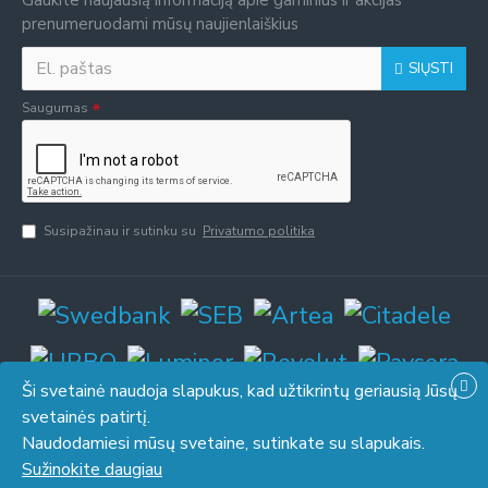
Gaukite naujausią informaciją apie gaminius ir akcijas
prenumeruodami mūsų naujienlaiškius
SIŲSTI
Saugumas
Susipažinau ir sutinku su
Privatumo politika
Ši svetainė naudoja slapukus, kad užtikrintų geriausią Jūsų
svetainės patirtį.
Naudodamiesi mūsų svetaine, sutinkate su slapukais.
© 2026 UAB "Piresta". Be UAB "Piresta" sutikimo draudžiama kopijuoti
Sužinokite daugiau
ir platinti svetainėje esančią informaciją.