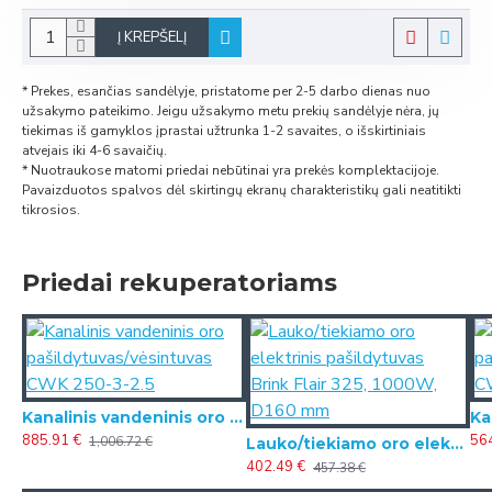
Į KREPŠELĮ
* Prekes, esančias sandėlyje, pristatome per 2-5 darbo dienas nuo
užsakymo pateikimo. Jeigu užsakymo metu prekių sandėlyje nėra, jų
tiekimas iš gamyklos įprastai užtrunka 1-2 savaites, o išskirtiniais
atvejais iki 4-6 savaičių.
* Nuotraukose matomi priedai nebūtinai yra prekės komplektacijoje.
Pavaizduotos spalvos dėl skirtingų ekranų charakteristikų gali neatitikti
tikrosios.
Priedai rekuperatoriams
Kanalinis vandeninis oro pašildytuvas/vėsintuvas CWK 250-3-2.5
885.91 €
56
1,006.72 €
Lauko/tiekiamo oro elektrinis pašildytuvas Brink Flair 325, 1000W, D160 mm
402.49 €
457.38 €