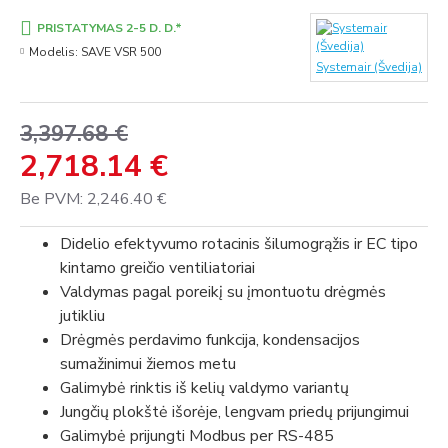
PRISTATYMAS 2-5 D. D.*
Modelis:
SAVE VSR 500
Systemair (Švedija)
3,397.68 €
2,718.14 €
Be PVM: 2,246.40 €
Didelio efektyvumo rotacinis šilumogrąžis ir EC tipo
kintamo greičio ventiliatoriai
Valdymas pagal poreikį su įmontuotu drėgmės
jutikliu
Drėgmės perdavimo funkcija, kondensacijos
sumažinimui žiemos metu
Galimybė rinktis iš kelių valdymo variantų
Jungčių plokštė išorėje, lengvam priedų prijungimui
Galimybė prijungti Modbus per RS-485