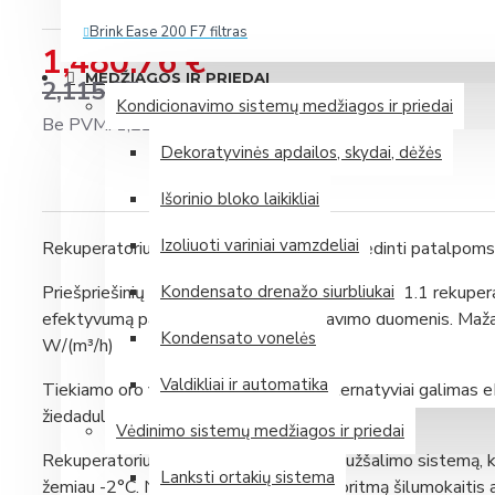
Brink Ease 200 F7 filtras
1,480.76 €
Daugiau
MEDŽIAGOS IR PRIEDAI
2,115.37 €
Kondicionavimo sistemų medžiagos ir priedai
Be PVM: 1,223.77 €
Zehnder (Vokietija)
Dekoratyvinės apdailos, skydai, dėžės
Išorinio bloko laikikliai
Mini rekuperatorius Zehnder ComfoAir 70
Izoliuoti variniai vamzdeliai
Rekuperatorius Smarty 2X P 1.1 skirtas vėdinti patalpoms
Mini rekuperatorius Zehnder ComfoSpot 50
Plokštelinis entalpinis rekuperatorius Zehnder ComfoAir 375 E
Priešpriešinių srautų šilumokaitis Smarty 2X P 1.1 rekuper
Kondensato drenažo siurbliukai
efektyvumą pagal Ekologinio projektavimo duomenis. Mažas
Plokštelinis entalpinis rekuperatorius Zehnder ComfoAir Flex
Kondensato vonelės
W/(m³/h)
Daugiau
Valdikliai ir automatika
Tiekiamo oro filtras - Coarse 65%. Alternatyviai galimas e
žiedadulkes, pelėsio sporas, bei degimo daleles.
Samsung (P. Korėja)
Vėdinimo sistemų medžiagos ir priedai
Rekuperatorius turi išmaniąją apsaugos užšalimo sistemą, 
Lanksti ortakių sistema
žemiau -2°C. Naudojant disbalanso algoritmą šilumokaitis a