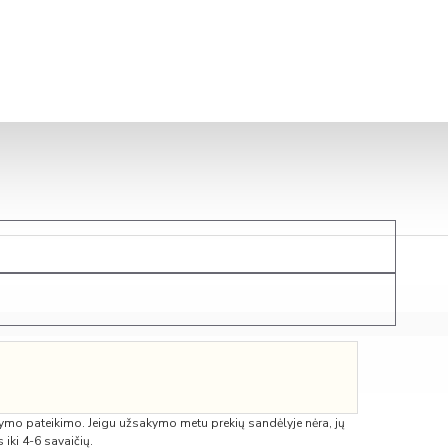
t Air 2.5/3.2 kW
t Air 3.5/4.0 kW
t Air 5.0/5.8 kW
oft Air 2.5/3.2 kW
-100RVX3
ymo pateikimo. Jeigu užsakymo metu prekių sandėlyje nėra, jų
 iki 4-6 savaičių.