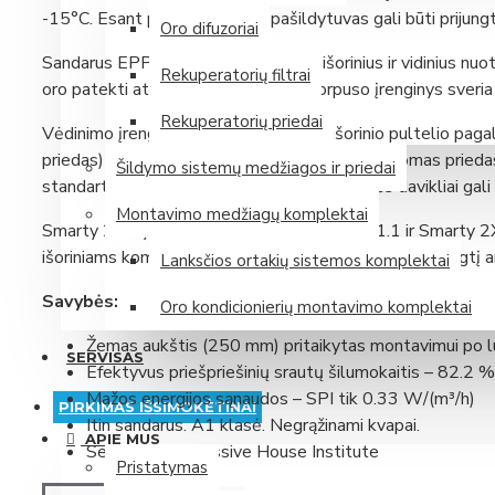
Belaidis įkraunamas SolarCell valdymo pultas Samsung oro 
-15°C. Esant poreikiui išorinis pašildytuvas gali būti prijungt
Oro difuzoriai
Plokštelinis Samsung ERV AN026JSKLKN rekuperatorius su val
Sandarus EPP korpusas minimizuoja išorinius ir vidinius nuo
Rekuperatorių filtrai
oro patekti atgal į patalpas. Dėka korpuso įrenginys sveria 
Plokštelinis Samsung ERV AN035JSKLKN rekuperatorius su val
Rekuperatorių priedai
Plokštelinis Samsung ERV AN050JSKLKN rekuperatorius su val
Vėdinimo įrenginys gali būti valdovas išorinio pultelio paga
priedas) ar mobilia aplikacija (reikalingas papildomas pried
Šildymo sistemų medžiagos ir priedai
Daugiau
standartiškai. CO2 ar santykinės oro drėgmės davikliai gal
Montavimo medžiagų komplektai
Panasonic (Japonija)
Smarty 2XP yra dviejų versijų: Smarty 2XP 1.1 ir Smarty 2X
išoriniams komponentams: jungtį antram šildytuvui, jungtį 
Lanksčios ortakių sistemos komplektai
Savybės:
Panasonic grindinis oro kondicionierius, 2.5/3.4 kW
Oro kondicionierių montavimo komplektai
Žemas aukštis (250 mm) pritaikytas montavimui po l
Panasonic grindinis oro kondicionierius, 3.5/4.3 kW
SERVISAS
Efektyvus priešpriešinių srautų šilumokaitis – 82.2 %
Panasonic monoblokinis šilumos siurblys oras-vanduo Aquar
Mažos energijos sąnaudos – SPI tik 0.33 W/(m³/h)
PIRKIMAS IŠSIMOKĖTINAI
Itin sandarus. A1 klasė. Negrąžinami kvapai.
Panasonic monoblokinis šilumos siurblys oras-vanduo Aquar
APIE MUS
Sertifikuotas Passive House Institute
Daugiau
Pristatymas