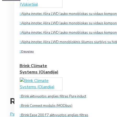
Alpha innotec Alira LWD lauko monoblokas su vidaus komponen
Alpha innotec Alira LWD lauko monoblokas su vidaus komponen
Alpha innotec Alira LWD lauko monoblokas su vidaus komponen
Alpha innotec Alira LWD monoblokinis šilumos siurblys su hid
Daugiau
Brink Climate
Systems (Olandija)
Brink aktyvuotos anglies filtras Pure induct
Rekuperatorius SALDA Sma
Brink Connect modulis (MODbus)
Paremta 0 įvertinimais.
-
Parašyti įvertinimą
Brink Ease 200 F7 aktyvuotos anglies filtras