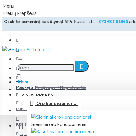
Menu
Prekių krepšelis
Gaukite asmeninį pasiūlymą!
💯🔥 Susisiekite
+370 631 61866
ar
Menu
Paskyra
Prisijungti / Registruotis
VISOS PREKĖS
Oro kondicionieriai
PRISIJUNGTI
Sieniniai oro kondicionieriai
REGISTRUOTIS