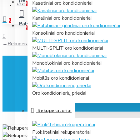
Įsimintini
Jūsų prekių sąrašas
Kasetiniai oro kondicionieriai
0
+370 631 61866
Kanaliniai oro kondicionieriai
0
Palyginti
Prekių palyginimas
0
Konsoliniai oro kondicionieriai
Rekuperatorius SALDA Smarty 2X P 1.1
MULTI-SPLIT oro kondicionieriai
Monoblokiniai oro kondicionieriai
Mobilūs oro kondicionieriai
Oro kondicionierių priedai
Rekuperatoriai
Plokšteliniai rekuperatoriai