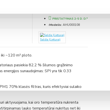
PRISTATYMAS 2-5 D. D.*
Modelis:
AHU000108
Salda (Lietuva)
 iki ~120 m² ploto.
RV (su tenu)
atoriaus pasiekia 82.2 % šilumos grąžinimo
 energijos sunaudojimas: SPI yra tik 0.33
 350 ERV (integruotas LAN modulis)
PM1 70% klasės filtras, kuris efektyviai sulaiko
kuri aktyvuojama, kai oro temperatūra nukrenta
titirpinamas lauko temperatūrai nukritus net iki