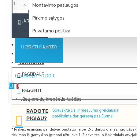
Montavimo paslaugos
LG (P. Korėja)
Pirkimo sąlygos
Į KREPŠELĮ
LG bevėjis sieninis oro kondicionierius ARTCOOL AI Mirror Sof
Privatumo politika
LG bevėjis sieninis oro kondicionierius ARTCOOL AI Mirror Sof
DUK
PIRKTI IŠ KARTO
LG bevėjis sieninis oro kondicionierius ARTCOOL AI Mirror Sof
BLOG
KONTAKTAI
LG bevėjis sieninis oro kondicionierius DUALCOOL AI Deluxe S
Daugiau
PAGEIDAUTI
0 prekė(s) - 0.00 €
0
Mitsubishi Electric
PALYGINTI
(Japonija)
Jūsų prekių krepšelis tuščias
Spauskite čia, ir mes Jums greičiausiai
RADOTE
pateiksime dar geresnį pasiūlymą!
PIGIAU?
Mitsubishi Electric plokštelinis rekuperatorius Lossnay LGH
* Prekes, esančias sandėlyje, pristatome per 2-5 darbo dienas nuo užsak
tiekimas iš gamyklos įprastai užtrunka 1-2 savaites, o išskirtiniais atvejais