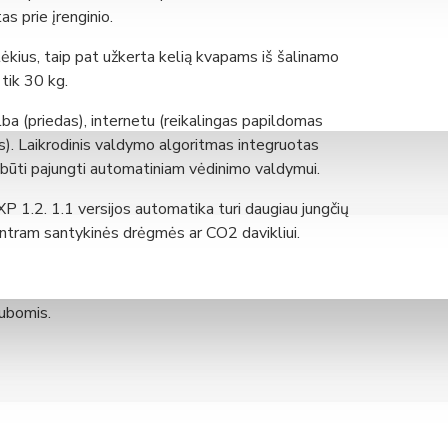
kondicionieriams - AR-CH01E
as prie įrenginio.
dikliu
tėkius, taip pat užkerta kelią kvapams iš šalinamo
tik 30 kg.
dikliu
dikliu
lba (priedas), internetu (reikalingas papildomas
as). Laikrodinis valdymo algoritmas integruotas
i būti pajungti automatiniam vėdinimo valdymui.
P 1.2. 1.1 versijos automatika turi daugiau jungčių
antram santykinės drėgmės ar CO2 davikliui.
ubomis.
ea HP Mono-Block (H karta) 12 kW
ea HP Mono-Block (H karta) 16 kW