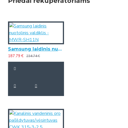
Priedai rekuperatoriams
Samsung laidinis nuotolinis valdiklis - MWR-SH11N
187.79 €
234.74 €