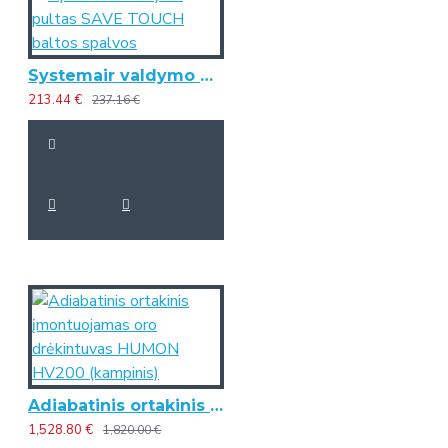
Systemair valdymo pultas SAVE TOUCH baltos spalvos
213.44 €
237.16 €
Adiabatinis ortakinis įmontuojamas oro drėkintuvas HUMON HV200 (kampinis)
1,528.80 €
1,820.00 €