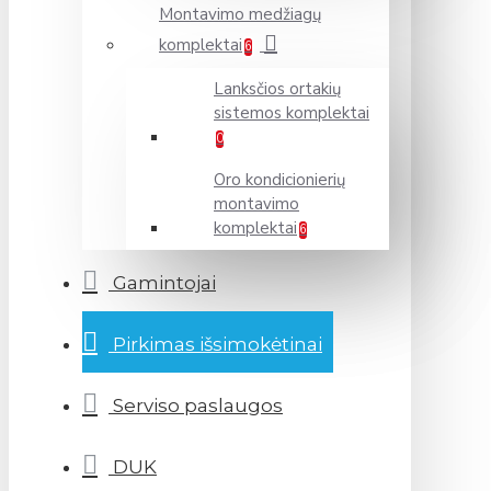
Montavimo medžiagų
komplektai
6
Lanksčios ortakių
sistemos komplektai
0
Oro kondicionierių
montavimo
komplektai
6
Gamintojai
Pirkimas išsimokėtinai
Serviso paslaugos
DUK