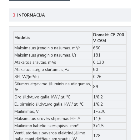
INFORMACIJA
Domekt CF 700
Modelis
V C6M
Maksimalus įrenginio našumas, m³/h
650
Maksimalus įrenginio našumas, l/s
181
Atskaitos srautas, m³/s
0,130
Atskaitos slėgio skirtumas, Pa
50
SPI, W/(m³/h)
0,26
Šilumos atgavimo šiluminis naudingumas,
89
%
Oro šildytuvo galia, kW / ∆t, °C
1/6,2
El. pirminio šildytuvo galia, kW / ∆t, °C
1/6,2
Maitinimas, V
1~230
Maksimalus srovės stiprumas HE, A
11,6
Maitinimo kabelio skerspjūvis, mm²
3x1,5
Ventiliatoriaus pavaros elektrinė įėjimo
178
galia esant didžiausiam srautui, W