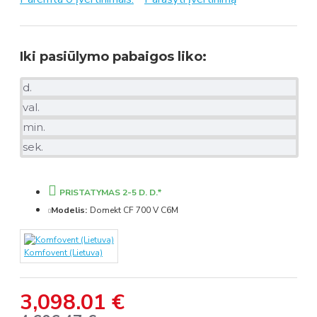
Iki pasiūlymo pabaigos liko:
d.
val.
min.
sek.
PRISTATYMAS 2-5 D. D.*
Modelis:
Domekt CF 700 V C6M
Komfovent (Lietuva)
3,098.01 €