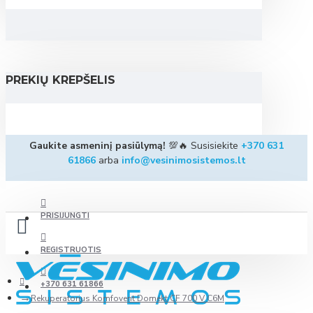
PREKIŲ KREPŠELIS
Gaukite asmeninį pasiūlymą!
💯🔥 Susisiekite
+370 631
61866
arba
info@vesinimosistemos.lt
PRISIJUNGTI
REGISTRUOTIS
+370 631 61866
Rekuperatorius Komfovent Domekt CF 700 V C6M