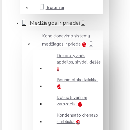
Boileriai
Medžiagos ir priedai
Kondicionavimo sistemų
medžiagos ir priedai
71
Dekoratyvinės
apdailos, skydai, dėžės
5
Išorinio bloko laikikliai
14
Izoliuoti variniai
vamzdeliai
12
Kondensato drenažo
siurbliukai
26