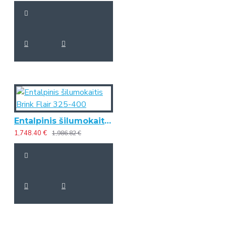
Entalpinis šilumokaitis Brink Flair 325-400
1,748.40 €
1,986.82 €