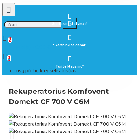
Greitas pristatymas!
0
Skambinkite dabar!
0 prekė(s) - 0.00 €
0
Turite klausimų?
Jūsų prekių krepšelis tuščias
Rekuperatorius Komfovent
Domekt CF 700 V C6M