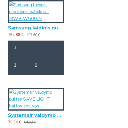
Samsung laidinis nuotolinis valdiklis - MWR-WG00JN
154.88 €
193.60 €
Systemair valdymo pultas SAVE LIGHT baltos spalvos
76.34 €
84.82 €