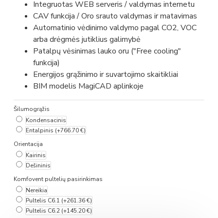
Integruotas WEB serveris / valdymas internetu
CAV funkcija / Oro srauto valdymas ir matavimas
Automatinio vėdinimo valdymo pagal CO2, VOC
arba drėgmės jutiklius galimybė
Patalpų vėsinimas lauko oru ("Free cooling"
funkcija)
Energijos grąžinimo ir suvartojimo skaitikliai
BIM modelis MagiCAD aplinkoje
Šilumogrąžis
Kondensacinis
Entalpinis
(+766.70 €)
Orientacija
Kairinis
Dešininis
Komfovent pultelių pasirinkimas
Nereikia
Pultelis C6.1
(+261.36 €)
Pultelis C6.2
(+145.20 €)