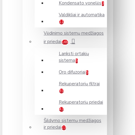
Kondensato vonelės
3
Valdikliai ir automatika
11
Vėdinimo sistemų medžiagos
ir priedai
146
Lanksti ortakių
sistema
5
Oro difuzoriai
5
Rekuperatorių filtrai
93
Rekuperatorių priedai
43
Šildymo sistemų medžiagos
ir priedai
23