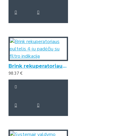
Brink rekuperatoriaus pultelis 4-ių padėčių su filtro indikacija
98.37 €