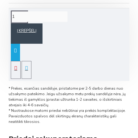
Į KREPŠELĮ
* Prekes, esančias sandėlyje, pristatome per 2-5 darbo dienas nuo
užsakymo pateikimo. Jeigu užsakymo metu prekių sandėlyje nėra, jų
tiekimas iš gamyklos įprastai užtrunka 1-2 savaites, o išskirtiniais
atvejais iki 4-6 savaičių.
* Nuotraukose matomi priedai nebūtinai yra prekės komplektacijoje.
Pavaizduotos spalvos dėl skirtingų ekranų charakteristikų gali
neatitikti tikrosios.