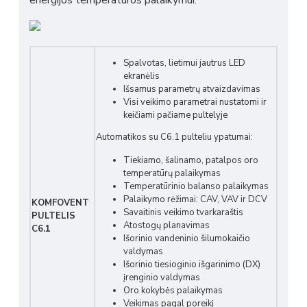
energijos temperatūros palaikymui.
Spalvotas, lietimui jautrus LED
ekranėlis
Išsamus parametrų atvaizdavimas
Visi veikimo parametrai nustatomi ir
keičiami pačiame pultelyje
Automatikos su C6.1 pulteliu ypatumai:
Tiekiamo, šalinamo, patalpos oro
temperatūrų palaikymas
Temperatūrinio balanso palaikymas
Palaikymo rėžimai: CAV, VAV ir DCV
KOMFOVENT
Savaitinis veikimo tvarkaraštis
PULTELIS
Atostogų planavimas
C6.1
Išorinio vandeninio šilumokaičio
valdymas
Išorinio tiesioginio išgarinimo (DX)
įrenginio valdymas
Oro kokybės palaikymas
Veikimas pagal poreikį