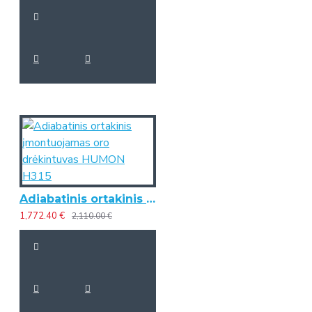
Adiabatinis ortakinis įmontuojamas oro drėkintuvas HUMON H315
1,772.40 €
2,110.00 €