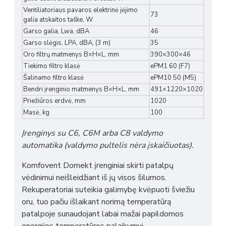
Ventiliatoriaus pavaros elektrinė įėjimo
73
galia atskaitos taške, W
Garso galia, Lwa, dBA
46
Garso slėgis, LPA, dBA, (3 m)
35
Oro filtrų matmenys B×H×L, mm
390×300×46
Tiekimo filtro klasė
ePM1 60 (F7)
Šalinamo filtro klasė
ePM10 50 (M5)
Bendri įrenginio matmenys B×H×L, mm
491×1220×1020
Priežiūros erdvė, mm
1020
Masė, kg
100
Įrenginys su C6, C6M arba C8 valdymo
automatika (valdymo pultelis nėra įskaičiuotas).
Komfovent Domekt įrenginiai skirti patalpų
vėdinimui neišleidžiant iš jų visos šilumos.
Rekuperatoriai suteikia galimybę kvėpuoti šviežiu
oru, tuo pačiu išlaikant norimą temperatūrą
patalpoje sunaudojant labai mažai papildomos