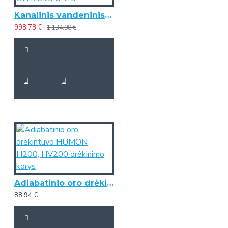
Kanalinis vandeninis oro pašildytuvas/vėsintuvas CWK 315-3-2.5
998.78 €
1,134.98 €
Adiabatinio oro drėkintuvo HUMON H200, HV200 drėkinimo korys
88.94 €