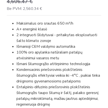
4,606.47 €
Be PVM: 2,560.34 €
Maksimalus oro srautas 650 m³/h
A+ energinė klasė
2 integruoti šildytuvai - pritaikytas eksploatuoti
šalto klimato zonoje
Išmanioji C6M valdymo automatika
100% oro apylanka natūraliam patalpų
atvėsinimui vasaros metu
Išmani šilumogrąžio atitirpinimo technologija
Kondensacinis priešsrovinis plokštelinis
šilumogrąžis efektyviai veikia iki -4°C , puikiai tinka
drėgnoms gyvenamosioms patalpoms
Entalpinis-difuzinis priešsrovinis plokštelinis
šilumogrąžis taupo šilumą ir šaltį, palaiko geresnį
patalpų mikroklimatą, mažiau jautrus apledėjimui,
regeneruoja drėgmę