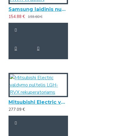
Samsung laidinis nuotolinis valdiklis - MWR-WG00JN
154.88 €
193.60 €
Mitsubishi Electric valdymo pultelis LGH-RVX rekuperatoriams
277.09 €