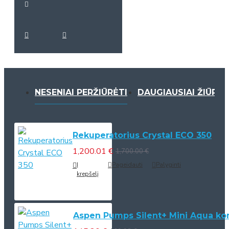
NESENIAI PERŽIŪRĖTI
DAUGIAUSIAI ŽIŪRĖT
Rekuperatorius Crystal ECO 350
1,200.01 €
1,700.00 €
Į
Pageidauti
Palyginti
krepšelį
Aspen Pumps Silent+ Mini Aqua kond