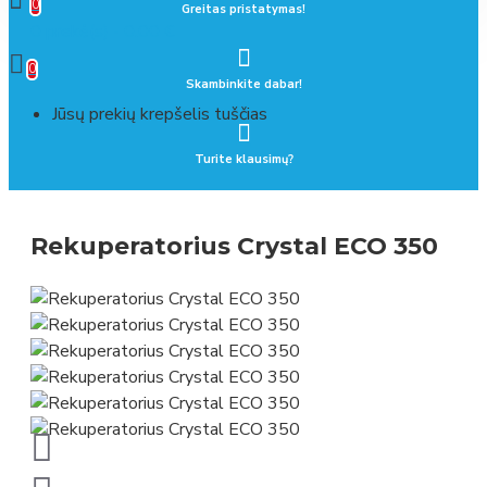
0
Greitas pristatymas!
0 prekė(s) - 0.00 €
0
Skambinkite dabar!
Jūsų prekių krepšelis tuščias
Turite klausimų?
Rekuperatorius Crystal ECO 350