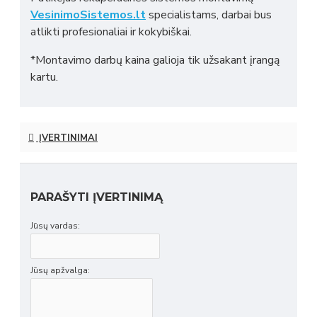
VesinimoSistemos.lt
specialistams, darbai bus
atlikti profesionaliai ir kokybiškai.
*Montavimo darbų kaina galioja tik užsakant įrangą
kartu.
ĮVERTINIMAI
PARAŠYTI ĮVERTINIMĄ
Jūsų vardas:
Jūsų apžvalga: