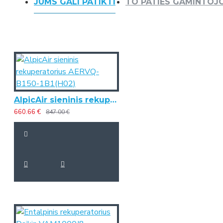
JUMS GALI PATIKTI
TO PATIES GAMINTOJ
AlpicAir sieninis rekuperatorius AERVQ-B150-1B1(H02)
660.66 €
847.00 €