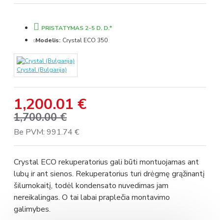
PRISTATYMAS 2-5 D. D.*
Modelis:
Crystal ECO 350
Crystal (Bulgarija)
1,200.01 €
1,700.00 €
Be PVM: 991.74 €
Crystal ECO rekuperatorius gali būti montuojamas ant
lubų ir ant sienos. Rekuperatorius turi drėgmę grąžinantį
šilumokaitį, todėl kondensato nuvedimas jam
nereikalingas. O tai labai praplečia montavimo
galimybes.