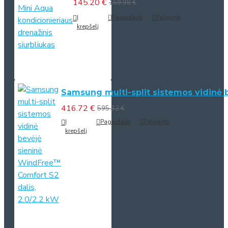
145.20 €
169.98 €
Į
Pageidauti
Palyginti
krepšelį
Samsung multi-split sistemos vidinė 
416.72 €
595.32 €
Į
Pageidauti
Palyginti
krepšelį