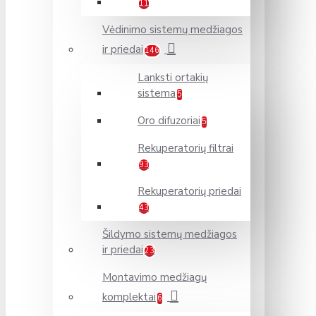
11
Vėdinimo sistemų medžiagos
ir priedai
146
Lanksti ortakių
sistema
5
Oro difuzoriai
5
Rekuperatorių filtrai
93
Rekuperatorių priedai
43
Šildymo sistemų medžiagos
ir priedai
23
Montavimo medžiagų
komplektai
6