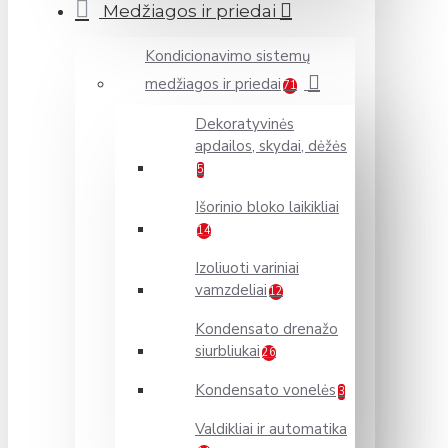
Medžiagos ir priedai
Kondicionavimo sistemų
medžiagos ir priedai
71
Dekoratyvinės
apdailos, skydai, dėžės
5
Išorinio bloko laikikliai
14
Izoliuoti variniai
vamzdeliai
12
Kondensato drenažo
siurbliukai
26
Kondensato vonelės
3
Valdikliai ir automatika