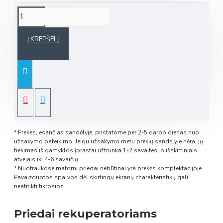
Į KREPŠELĮ
* Prekes, esančias sandėlyje, pristatome per 2-5 darbo dienas nuo
užsakymo pateikimo. Jeigu užsakymo metu prekių sandėlyje nėra, jų
tiekimas iš gamyklos įprastai užtrunka 1-2 savaites, o išskirtiniais
atvejais iki 4-6 savaičių.
* Nuotraukose matomi priedai nebūtinai yra prekės komplektacijoje.
Pavaizduotos spalvos dėl skirtingų ekranų charakteristikų gali
neatitikti tikrosios.
Priedai rekuperatoriams