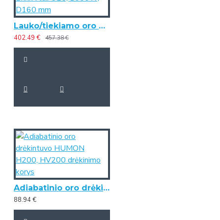
Lauko/tiekiamo oro elektrinis pašildytuvas Brink Flair 325, 1000W, D160 mm
402.49 €
457.38 €
Adiabatinio oro drėkintuvo HUMON H200, HV200 drėkinimo korys
88.94 €