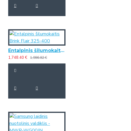
Entalpinis šilumokaitis Brink Flair 325-400
1,748.40 €
1,986.82 €