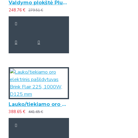
Valdymo plokštė Plus su korpusu Brink Flair rekuperatoriams
248.76 €
279.51 €
Lauko/tiekiamo oro elektrinis pašildytuvas Brink Flair 225, 1000W, D125 mm
388.65 €
441.65 €