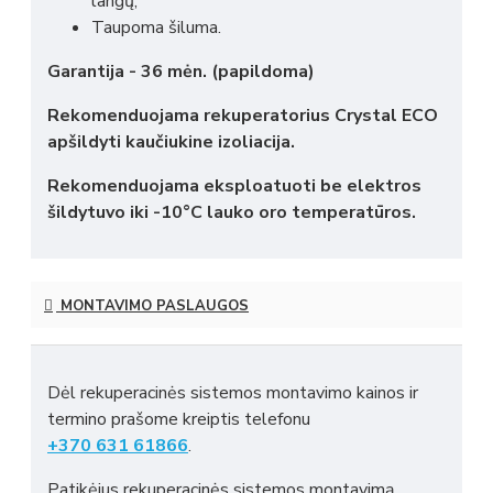
langų;
Taupoma šiluma.
Garantija - 36 mėn.
(papildoma)
Rekomenduojama rekuperatorius Crystal ECO
apšildyti kaučiukine izoliacija.
Rekomenduojama eksploatuoti be elektros
šildytuvo iki -10°C lauko oro temperatūros.
MONTAVIMO PASLAUGOS
Dėl rekuperacinės sistemos montavimo kainos ir
termino prašome kreiptis telefonu
+370 631 61866
.
Patikėjus rekuperacinės sistemos montavimą