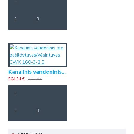
Kanalinis vandeninis oro pašildytuvas/vėsintuvas CWK 160-3-2.5
564.34 €
641.30 €