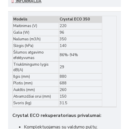
INFORMACIJA
Modelis
Crystal ECO 350
Maitinimas (V)
220
Galia (W)
96
Našumas (m3/h)
350
Slėgis (hPa)
140
Šilumos atgavimo
86%-94%
efektyvumas
Triukšmingumo lygis
29
dB(A)
Ilgis (mm)
880
Plotis (mm)
688
Aukštis (mm)
260
Atvamzdžiai orui (mm)
150
Svoris (kg)
31.5
Crystal ECO rekuperatoriaus privalumai:
Komplektuojamas su valdymo pultu;