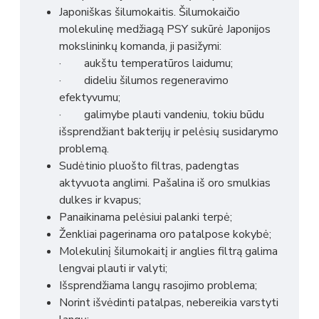
Japoniškas šilumokaitis. Šilumokaičio
molekulinę medžiagą PSY sukūrė Japonijos
mokslininkų komanda, ji pasižymi:
· aukštu temperatūros laidumu;
· dideliu šilumos regeneravimo
efektyvumu;
· galimybe plauti vandeniu, tokiu būdu
išsprendžiant bakterijų ir pelėsių susidarymo
problemą.
Sudėtinio pluošto filtras, padengtas
aktyvuota anglimi. Pašalina iš oro smulkias
dulkes ir kvapus;
Panaikinama pelėsiui palanki terpė;
Ženkliai pagerinama oro patalpose kokybė;
Molekulinį šilumokaitį ir anglies filtrą galima
lengvai plauti ir valyti;
Išsprendžiama langų rasojimo problema;
Norint išvėdinti patalpas, nebereikia varstyti