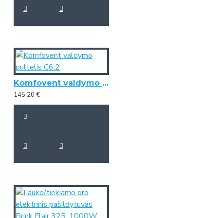
Komfovent valdymo pultelis C6.2
145.20 €