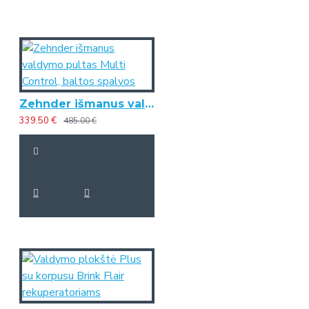
Zehnder išmanus valdymo pultas Multi Control, baltos spalvos
339.50 €
485.00 €