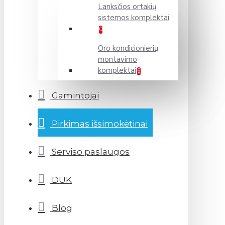
Lanksčios ortakių
sistemos komplektai
0
Oro kondicionierių
montavimo
komplektai
6
Gamintojai
Pirkimas išsimokėtinai
Serviso paslaugos
DUK
Blog