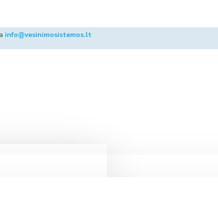
ba
info@vesinimosistemos.lt