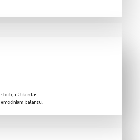
 būtų užtikrintas
i emociniam balansui.
i grynas oras. Be to,
ėl modernios vėdinimo