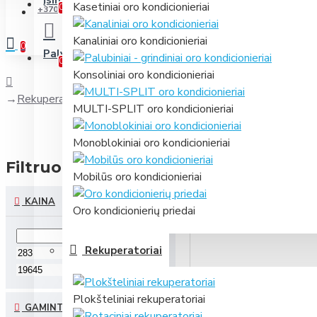
Įsimintini
Jūsų prekių sąrašas
Kasetiniai oro kondicionieriai
0
+370 631 61866
Kanaliniai oro kondicionieriai
0
Palyginti
Prekių palyginimas
0
Konsoliniai oro kondicionieriai
Rekuperatoriai
MULTI-SPLIT oro kondicionieriai
Monoblokiniai oro kondicionieriai
Filtruoti
valyti
Mobilūs oro kondicionieriai
KAINA
Oro kondicionierių priedai
Rekuperatoriai
€
€
Plokšteliniai rekuperatoriai
GAMINTOJAI