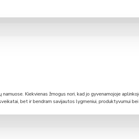
RV (su tenu)
 350 ERV (integruotas LAN modulis)
namuose. Kiekvienas žmogus nori, kad jo gyvenamojoje aplinkoje
i sveikatai, bet ir bendram savijautos lygmeniui, produktyvumui be
a didelė problema, net atvėrus langus į namus retai pateks tikra
ššvaistoma daug šilumos ar vėsos, priklausomai nuo sezono. Tod
itimi.