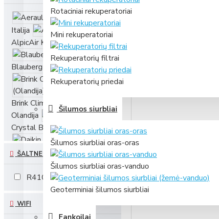
Rotaciniai rekuperatoriai
Aerauliqa
Italija
Mini rekuperatoriai
AlpicAir Kinija
Rekuperatorių filtrai
Blauberg Vokietija
Rekuperatorių priedai
Brink Climate Systems
Šilumos siurbliai
Olandija
Crystal Bulgarija
Daikin
Šilumos siurbliai oras-oras
Japonija
ŠALTNEŠIO TIPAS
ENSY Norvegija
Šilumos siurbliai oras-vanduo
Flixx Estija
R410A
1
Geoterminiai šilumos siurbliai
Holtop
Kinija
WIFI
Komfovent Lietuva
Fankoilai