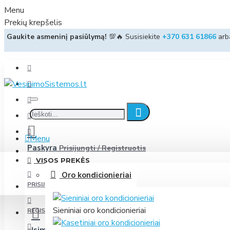
Menu
Prekių krepšelis
Gaukite asmeninį pasiūlymą!
💯🔥 Susisiekite
+370 631 61866
ar
Menu
Paskyra
Prisijungti / Registruotis
VISOS PREKĖS
Oro kondicionieriai
PRISIJUNGTI
Sieniniai oro kondicionieriai
REGISTRUOTIS