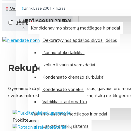
Brink Ease 200 F7 filtras
VANDENS TALPA (L)
Daugiau
MEDŽIAGOS IR PRIEDAI
186 L
1
Kondicionavimo sistemų medžiagos ir priedai
Zehnder (Vokietija)
Dekoratyvinės apdailos, skydai, dėžės
Išorinio bloko laikikliai
Mini rekuperatorius Zehnder ComfoAir 70
Izoliuoti variniai vamzdeliai
Rekuperatoriai
Mini rekuperatorius Zehnder ComfoSpot 50
Plokštelinis entalpinis rekuperatorius Zehnder ComfoAir 375 E
Kondensato drenažo siurbliukai
Plokštelinis entalpinis rekuperatorius Zehnder ComfoAir Flex
Gyvenimo kokybė neatsiejama nuo švaraus, gaivaus oro mūsų 
Kondensato vonelės
sveikas mikroklimatas, kuris turi tiesioginę įtaką ne tik gera
Daugiau
Valdikliai ir automatika
Tačiau gyvenant dideliuose miestuose, kur oro užterštumas yr
Samsung (P. Korėja)
Vėdinimo sistemų medžiagos ir priedai
dėl oro kondicionavimo ar šildymo sistemų veikimo dažnai i
Plokšteliniai rekuperatoriai
sistemos, tokios kaip rekuperatoriai, tampa nepamainoma iše
Lanksti ortakių sistema