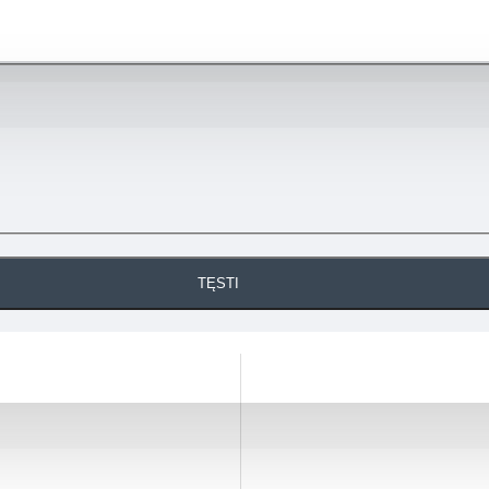
TĘSTI
RV (su tenu)
 350 ERV (integruotas LAN modulis)