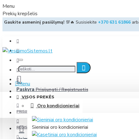
Menu
Prekių krepšelis
Gaukite asmeninį pasiūlymą!
💯🔥 Susisiekite
+370 631 61866
ar
Menu
Paskyra
Prisijungti / Registruotis
VISOS PREKĖS
Oro kondicionieriai
PRISIJUNGTI
Sieniniai oro kondicionieriai
REGISTRUOTIS