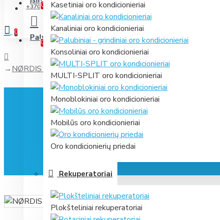
Įsimintini
Jūsų prekių sąrašas
Kasetiniai oro kondicionieriai
0
+370 631 61866
Kanaliniai oro kondicionieriai
0
Palyginti
Prekių palyginimas
0
Konsoliniai oro kondicionieriai
NØRDIS NC-75A laidinis sieninis valdiklis
MULTI-SPLIT oro kondicionieriai
Monoblokiniai oro kondicionieriai
Mobilūs oro kondicionieriai
Oro kondicionierių priedai
Rekuperatoriai
Plokšteliniai rekuperatoriai