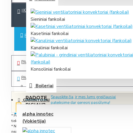
Į KREPŠELĮ
Sieniniai fankoilai
Kasetiniai fankoilai
PIRKTI IŠ KARTO
Kanaliniai fankoilai
PAGEIDAUTI
Konsoliniai fankoilai
PALYGINTI
Boileriai
Spauskite čia, ir mes Jums greičiausiai
RADOTE
GAMINTOJAI
pateiksime dar geresnį pasiūlymą!
PIGIAU?
alpha innotec
* Prekes, esančias sandėlyje, pristatome per 2-5 darbo dienas nuo užsak
(Vokietija)
tiekimas iš gamyklos įprastai užtrunka 1-2 savaites, o išskirtiniais atvejais
* Nuotraukose matomi priedai nebūtinai yra prekės komplektacijoje. Pavai
neatitikti tikrosios.