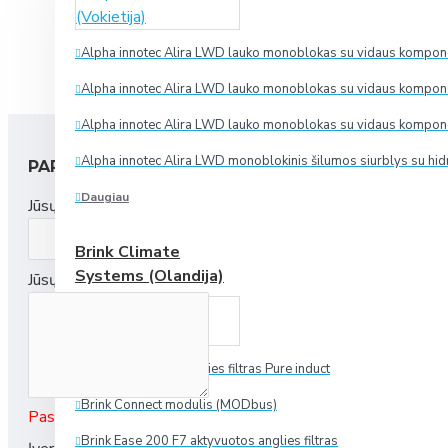
Alpha innotec Alira LWD lauko monoblokas su vidaus komponen
Alpha innotec Alira LWD lauko monoblokas su vidaus komponen
Alpha innotec Alira LWD lauko monoblokas su vidaus komponen
Alpha innotec Alira LWD monoblokinis šilumos siurblys su hid
PARAŠYTI ĮVERTINIMĄ
Daugiau
Jūsų vardas:
Brink Climate
Systems (Olandija)
Jūsų apžvalga:
Brink aktyvuotos anglies filtras Pure induct
Brink Connect modulis (MODbus)
Pastaba:
Įvestas tekstas nebus išverstas.
Brink Ease 200 F7 aktyvuotos anglies filtras