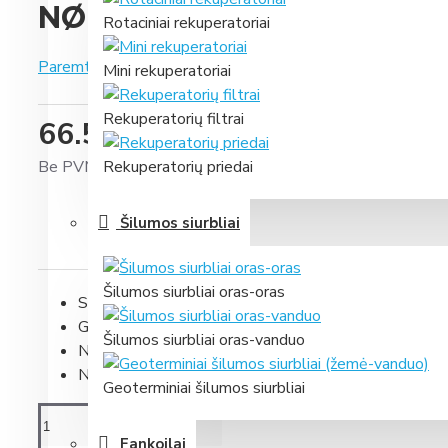
NØRDIS NC-75A laidinis sie
Rotaciniai rekuperatoriai
Paremta 0 įvertinimais.
-
Parašyti įvertinimą
Mini rekuperatoriai
Rekuperatorių filtrai
66.55 €
Be PVM: 55.00 €
Rekuperatorių priedai
Šilumos siurbliai
Šilumos siurbliai oras-oras
Skaitmeninis LED ekranas
Gali būti įmontuojamas ir į ventiliatorinį konvektorių
Šilumos siurbliai oras-vanduo
Nuolatinės srovės (DC) ventiliatoriams
Naudojamas su palubiniais-grindiniais
NFF2
įrenginiai
Geoterminiai šilumos siurbliai
Fankoilai