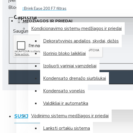
Įvertinimas:
Blogas
Geras
Brink Ease 200 F7 filtras
Captcha
Daugiau
MEDŽIAGOS IR PRIEDAI
Kondicionavimo sistemų medžiagos ir priedai
Saugumas
Zehnder (Vokietija)
Dekoratyvinės apdailos, skydai, dėžės
Išorinio bloko laikikliai
Mini rekuperatorius Zehnder ComfoAir 70
Izoliuoti variniai vamzdeliai
Mini rekuperatorius Zehnder ComfoSpot 50
Plokštelinis entalpinis rekuperatorius Zehnder ComfoAir 375 E
Kondensato drenažo siurbliukai
Plokštelinis entalpinis rekuperatorius Zehnder ComfoAir Flex
Kondensato vonelės
Daugiau
Valdikliai ir automatika
Samsung (P. Korėja)
Vėdinimo sistemų medžiagos ir priedai
SUSIJĘ PRODUKTAI
Lanksti ortakių sistema