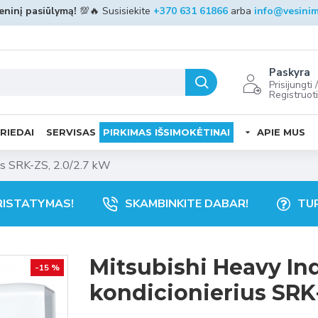
ninį pasiūlymą!
💯🔥 Susisiekite
+370 631 61866
arba
info@vesinim
Paskyra
Prisijungti /
Registruot
RIEDAI
SERVISAS
PIRKIMAS IŠSIMOKĖTINAI
APIE MUS
rius SRK-ZS, 2.0/2.7 kW
RISTATYMAS!
SKAMBINKITE DABAR!
TUR
Mitsubishi Heavy Ind
-15 %
kondicionierius SRK