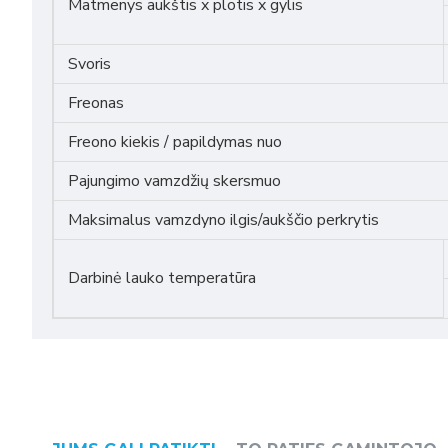
Matmenys aukštis x plotis x gylis
Svoris
Freonas
Freono kiekis / papildymas nuo
Pajungimo vamzdžių skersmuo
Maksimalus vamzdyno ilgis/aukščio perkrytis
Darbinė lauko temperatūra