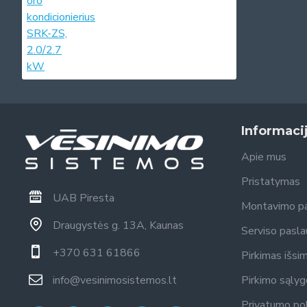
Informaci
Apie mus
Pristatymas
UAB Piresta
Montavimo p
Draugystės g. 13A, Kaunas
Serviso pasl
+370 631 61866
Pirkimas išsi
info@vesinimosistemos.lt
Pirkimo sąly
Privatumo pol