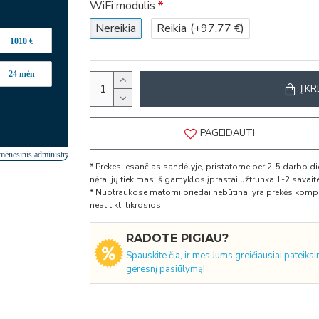
WiFi modulis
Nereikia
Reikia
(+97.77 €)
Į KR
PAGEIDAUTI
* Prekes, esančias sandėlyje, pristatome per 2-5 darbo 
nėra, jų tiekimas iš gamyklos įprastai užtrunka 1-2 savaites,
* Nuotraukose matomi priedai nebūtinai yra prekės komple
neatitikti tikrosios.
RADOTE PIGIAU?
Spauskite čia, ir mes Jums greičiausiai pateiks
geresnį pasiūlymą!