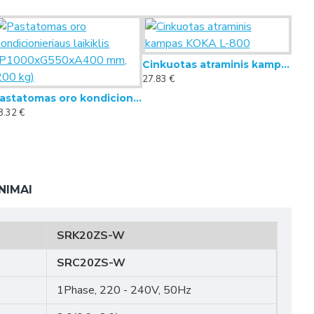
Cinkuotas atraminis kampas KOKA L-800
27.83 €
80.4
Pastatomas oro kondicionieriaus laikiklis (P1000xG550xA400 mm, 200 kg)
8.32 €
NIMAI
SRK20ZS-W
SRC20ZS-W
1Phase, 220 - 240V, 50Hz