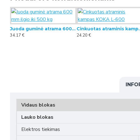
Juoda guminė atrama 600 mm ilgio iki 500 kg
Cinkuotas atra
34.17 €
24.20 €
Sieninis oro kondicionieriaus laikiklis (465 mm x 800 mm, 140 kg)
INFO
Vidaus blokas
Lauko blokas
Elektros tiekimas