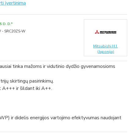
ti įvertinimą
 D. D.*
 - SRC20ZS-W
Mitsubishi H.I.
(Japonija)
iausiai tinka mažoms ir vidutinio dydžio gyvenamosioms
trijų skirtingų pasirinkimų.
A+++ ir šildant iki A++.
GWP) ir didelis energijos vartojimo efektyvumas naudojant