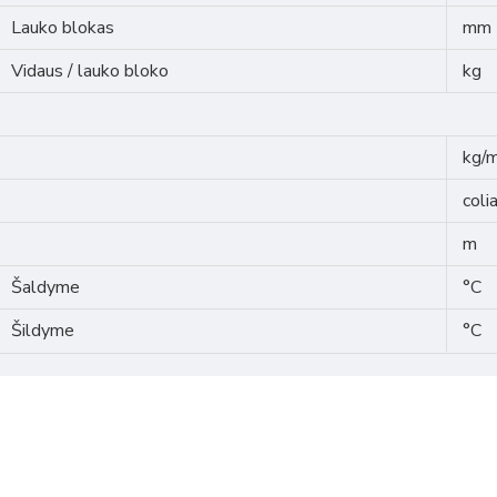
Lauko blokas
mm
Vidaus / lauko bloko
kg
kg/
colia
m
Šaldyme
°C
Šildyme
°C