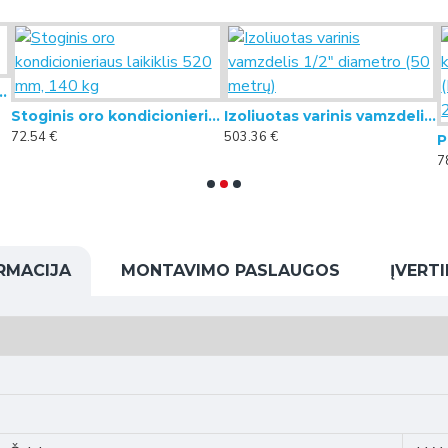
minis kampas KOKA L-600
Stoginis oro kondicionieriaus laikiklis 520 mm, 140 kg
Izoliuotas varinis vamzdelis 1/2" diametro (50 metrų)
72.54 €
503.36 €
7
RMACIJA
MONTAVIMO PASLAUGOS
ĮVERTI