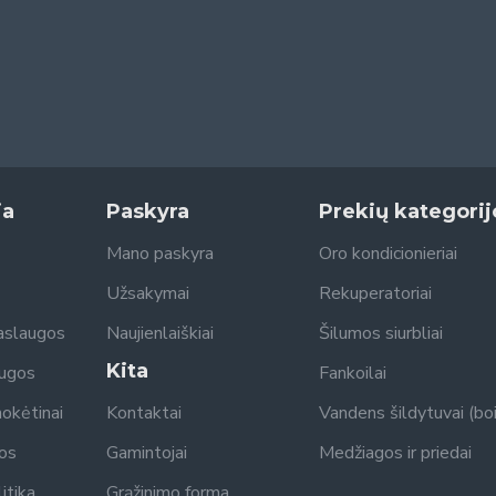
ja
Paskyra
Prekių kategorij
Mano paskyra
Oro kondicionieriai
Užsakymai
Rekuperatoriai
aslaugos
Naujienlaiškiai
Šilumos siurbliai
Kita
augos
Fankoilai
mokėtinai
Kontaktai
Vandens šildytuvai (boil
gos
Gamintojai
Medžiagos ir priedai
itika
Grąžinimo forma