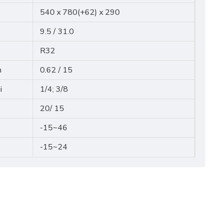
540 x 780(+62) x 290
9.5 / 31.0
R32
m
0.62 / 15
i
1/4; 3/8
20/ 15
-15~46
-15~24