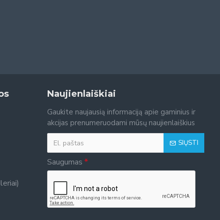
os
Naujienlaiškiai
Gaukite naujausią informaciją apie gaminius ir
akcijas prenumeruodami mūsų naujienlaiškius
SIŲSTI
Saugumas
eriai)