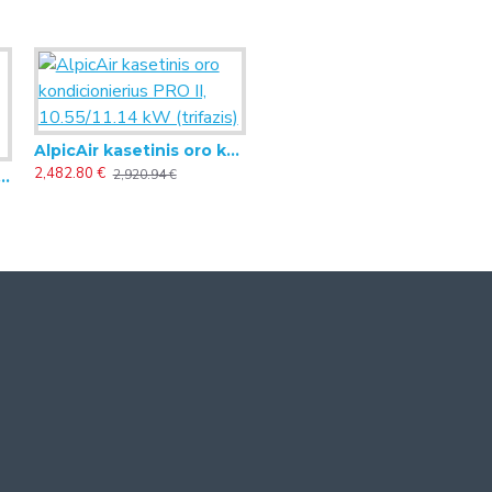
AlpicAir kasetinis oro kondicionierius PRO II, 10.55/11.14 kW (trifazis)
2,482.80 €
2,920.94 €
is (ortakinis) oro kondicionierius PRO III, 7.09/8.00 kW