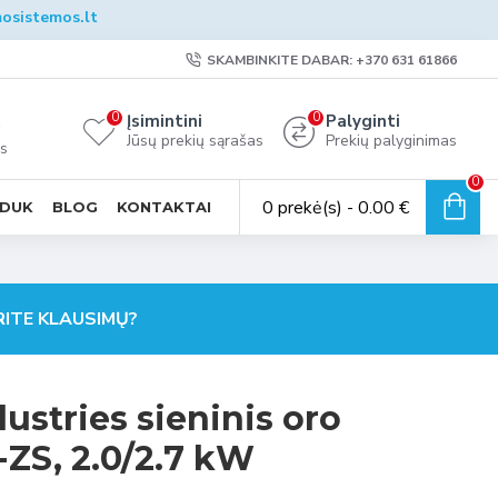
osistemos.lt
SKAMBINKITE DABAR: +370 631 61866
0
0
Įsimintini
Palyginti
Jūsų prekių sąrašas
Prekių palyginimas
is
0
0 prekė(s) - 0.00 €
DUK
BLOG
KONTAKTAI
ITE KLAUSIMŲ?
ustries sieninis oro
-ZS, 2.0/2.7 kW