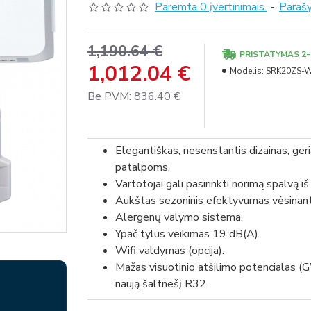
Paremta 0 įvertinimais.
-
Parašy
1,190.64 €
PRISTATYMAS 2-5
1,012.04 €
Modelis:
SRK20ZS-W
Be PVM: 836.40 €
Elegantiškas, nesenstantis dizainas, ger
patalpoms.
Vartotojai gali pasirinkti norimą spalvą iš 
Aukštas sezoninis efektyvumas vėsinant 
Alergenų valymo sistema.
Ypač tylus veikimas 19 dB(A).
Wifi valdymas (opcija).
Mažas visuotinio atšilimo potencialas (
naują šaltnešį R32.