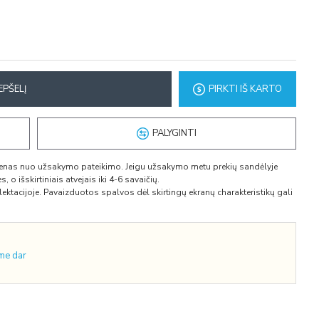
EPŠELĮ
PIRKTI IŠ KARTO
PALYGINTI
dienas nuo užsakymo pateikimo. Jeigu užsakymo metu prekių sandėlyje
 o išskirtiniais atvejais iki 4-6 savaičių.
ktacijoje. Pavaizduotos spalvos dėl skirtingų ekranų charakteristikų gali
ime dar