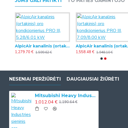
JUMS GALI PATIKTI
TO PATIES GAMINTOJO
AlpicAir kanalinis (ortakinis) oro kondicionierius PRO III, 15.24/18.18 kW (trifazis)
AlpicAir kanalinis (ortakinis) oro kondicionierius PRO III, 5.28/6.01 kW
AlpicAir kanalin
1,279.70 €
1,558.48 €
1,599.62 €
1,948.10 €
NESENIAI PERŽIŪRĖTI
DAUGIAUSIAI ŽIŪRĖTI
Mitsubishi Heavy Industries sieninis oro kondicionierius SRK-ZS, 2.0/2.7 kW
1,012.04 €
1,190.64 €