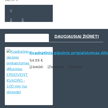
143.97 €
NESENIAI PERŽIŪRĖTI
DAUGIAUSIAI ŽIŪRĖTI
Kvadratinis gipsinis priglaistomas 
54.99 €
Į krepšelį
Pageidauti
Palyginti