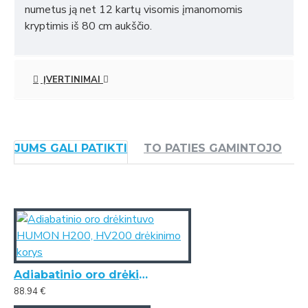
numetus ją net 12 kartų visomis įmanomomis
kryptimis iš 80 cm aukščio.
ĮVERTINIMAI
JUMS GALI PATIKTI
TO PATIES GAMINTOJO
Adiabatinio oro drėkintuvo HUMON H200, HV200 drėkinimo korys
88.94 €