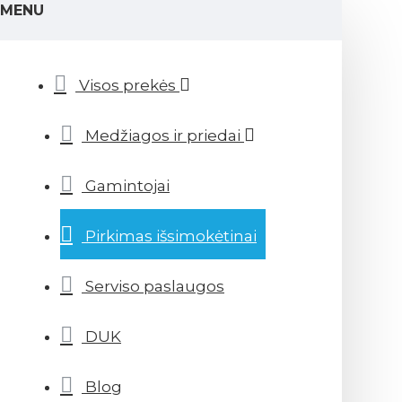
MENU
Visos prekės
Medžiagos ir priedai
Gamintojai
Pirkimas išsimokėtinai
Serviso paslaugos
DUK
Blog