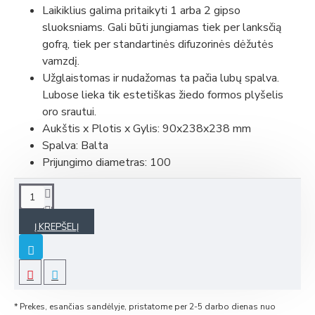
Laikiklius galima pritaikyti 1 arba 2 gipso
sluoksniams. Gali būti jungiamas tiek per lanksčią
gofrą, tiek per standartinės difuzorinės dėžutės
vamzdį.
Užglaistomas ir nudažomas ta pačia lubų spalva.
Lubose lieka tik estetiškas žiedo formos plyšelis
oro srautui.
Aukštis x Plotis x Gylis: 90x238x238 mm
Spalva: Balta
Prijungimo diametras: 100
Į KREPŠELĮ
* Prekes, esančias sandėlyje, pristatome per 2-5 darbo dienas nuo