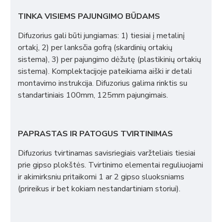
TINKA VISIEMS PAJUNGIMO BŪDAMS
Difuzorius gali būti jungiamas: 1) tiesiai į metalinį
ortakį, 2) per lanksčia gofrą (skardinių ortakių
sistema), 3) per pajungimo dėžutę (plastikinių ortakių
sistema). Komplektacijoje pateikiama aiški ir detali
montavimo instrukcija. Difuzorius galima rinktis su
standartiniais 100mm, 125mm pajungimais.
PAPRASTAS IR PATOGUS TVIRTINIMAS
Difuzorius tvirtinamas savisriegiais varžteliais tiesiai
prie gipso plokštės. Tvirtinimo elementai reguliuojami
ir akimirksniu pritaikomi 1 ar 2 gipso sluoksniams
(prireikus ir bet kokiam nestandartiniam storiui).