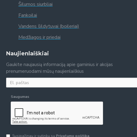
Šilumos siurbliai
Fankoilai
Vandens šildytuvai (boileriai)
Medžiagos ir priedai
Naujienlaiškiai
Gaukite naujausią informaciją apie gaminius ir akcijas
prenumeruodami mūsų naujienlaiškius
Saugumas
Susipažinau ir sutinku su
Privatumo politika