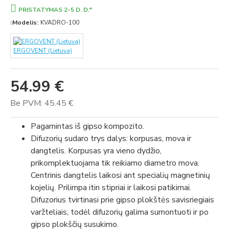
PRISTATYMAS 2-5 D. D.*
Modelis:
KVADRO-100
ERGOVENT (Lietuva)
54.99 €
Be PVM: 45.45 €
Pagamintas iš gipso kompozito.
Difuzorių sudaro trys dalys: korpusas, mova ir
dangtelis. Korpusas yra vieno dydžio,
prikomplektuojama tik reikiamo diametro mova.
Centrinis dangtelis laikosi ant specialių magnetinių
kojelių. Prilimpa itin stipriai ir laikosi patikimai.
Difuzorius tvirtinasi prie gipso plokštės savisriegiais
varžteliais, todėl difuzorių galima sumontuoti ir po
gipso plokščių susukimo.