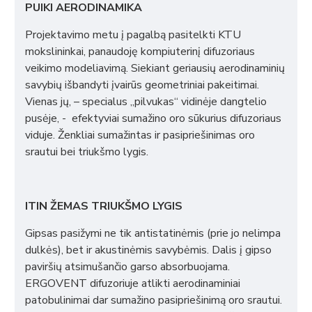
PUIKI AERODINAMIKA
Projektavimo metu į pagalbą pasitelkti KTU
mokslininkai, panaudoję kompiuterinį difuzoriaus
veikimo modeliavimą. Siekiant geriausių aerodinaminių
savybių išbandyti įvairūs geometriniai pakeitimai.
Vienas jų, – specialus „pilvukas“ vidinėje dangtelio
pusėje, - efektyviai sumažino oro sūkurius difuzoriaus
viduje. Ženkliai sumažintas ir pasipriešinimas oro
srautui bei triukšmo lygis.
ITIN ŽEMAS TRIUKŠMO LYGIS
Gipsas pasižymi ne tik antistatinėmis (prie jo nelimpa
dulkės), bet ir akustinėmis savybėmis. Dalis į gipso
paviršių atsimušančio garso absorbuojama.
ERGOVENT difuzoriuje atlikti aerodinaminiai
patobulinimai dar sumažino pasipriešinimą oro srautui.