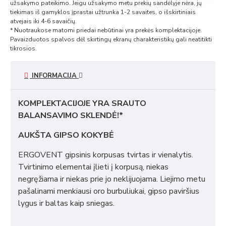
užsakymo pateikimo. Jeigu užsakymo metu prekių sandėlyje nėra, jų
tiekimas iš gamyklos įprastai užtrunka 1-2 savaites, o išskirtiniais
atvejais iki 4-6 savaičių.
* Nuotraukose matomi priedai nebūtinai yra prekės komplektacijoje.
Pavaizduotos spalvos dėl skirtingų ekranų charakteristikų gali neatitikti
tikrosios.
INFORMACIJA
KOMPLEKTACIJOJE YRA SRAUTO
BALANSAVIMO SKLENDĖ!*
AUKŠTA GIPSO KOKYBĖ
ERGOVENT gipsinis korpusas tvirtas ir vienalytis.
Tvirtinimo elementai įlieti į korpusą, niekas
negręžiama ir niekas prie jo neklijuojama. Liejimo metu
pašalinami menkiausi oro burbuliukai, gipso paviršius
lygus ir baltas kaip sniegas.