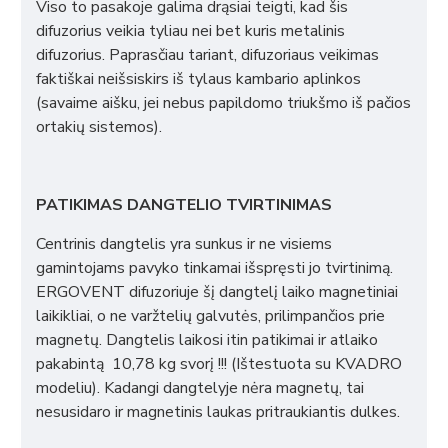
Viso to pasakoje galima drąsiai teigti, kad šis
difuzorius veikia tyliau nei bet kuris metalinis
difuzorius. Paprasčiau tariant, difuzoriaus veikimas
faktiškai neišsiskirs iš tylaus kambario aplinkos
(savaime aišku, jei nebus papildomo triukšmo iš pačios
ortakių sistemos).
PATIKIMAS DANGTELIO TVIRTINIMAS
Centrinis dangtelis yra sunkus ir ne visiems
gamintojams pavyko tinkamai išspręsti jo tvirtinimą.
ERGOVENT difuzoriuje šį dangtelį laiko magnetiniai
laikikliai, o ne varžtelių galvutės, prilimpančios prie
magnetų. Dangtelis laikosi itin patikimai ir atlaiko
pakabintą 10,78 kg svorį !!! (Ištestuota su KVADRO
modeliu). Kadangi dangtelyje nėra magnetų, tai
nesusidaro ir magnetinis laukas pritraukiantis dulkes.