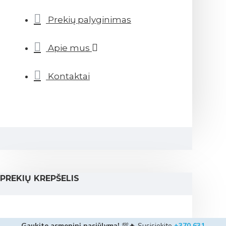
Prekių palyginimas
Apie mus
Kontaktai
PREKIŲ KREPŠELIS
Gaukite asmeninį pasiūlymą!
💯🔥 Susisiekite
+370 631