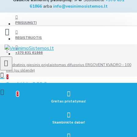
61866
arba
info@vesinimosistemos.lt
PRISIJUNGTI
REGISTRUOTIS
+370 631 61866
Kvadratinis gipsinis priglaistomas difuzorius ERGOVENT KVADRO - 100
mm (su sklende)
0
0 prekė(s) - 0.00 €
0
Greitas pristatymas!
Skambinkite dabar!