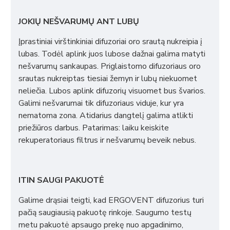
JOKIŲ NEŠVARUMŲ ANT LUBŲ
Įprastiniai virštinkiniai difuzoriai oro srautą nukreipia į
lubas. Todėl aplink juos lubose dažnai galima matyti
nešvarumų sankaupas. Priglaistomo difuzoriaus oro
srautas nukreiptas tiesiai žemyn ir lubų niekuomet
neliečia. Lubos aplink difuzorių visuomet bus švarios.
Galimi nešvarumai tik difuzoriaus viduje, kur yra
nematoma zona. Atidarius dangtelį galima atlikti
priežiūros darbus. Patarimas: laiku keiskite
rekuperatoriaus filtrus ir nešvarumų beveik nebus.
ITIN SAUGI PAKUOTĖ
Galime drąsiai teigti, kad ERGOVENT difuzorius turi
pačią saugiausią pakuotę rinkoje. Saugumo testų
metu pakuotė apsaugo prekę nuo apgadinimo,