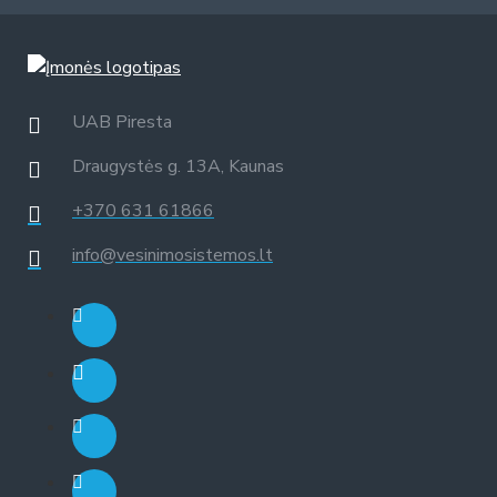
UAB Piresta
Draugystės g. 13A, Kaunas
+370 631 61866
info@vesinimosistemos.lt