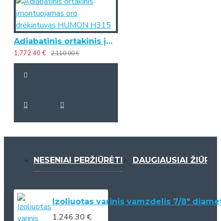
Adiabatinis ortakinis įmontuojamas oro drėkintuvas HUMON H315
1,772.40 €
2,110.00 €
NESENIAI PERŽIŪRĖTI
DAUGIAUSIAI ŽIŪRĖT
Izoliuotas varinis vamzdelis 7/8" diame
1,246.30 €