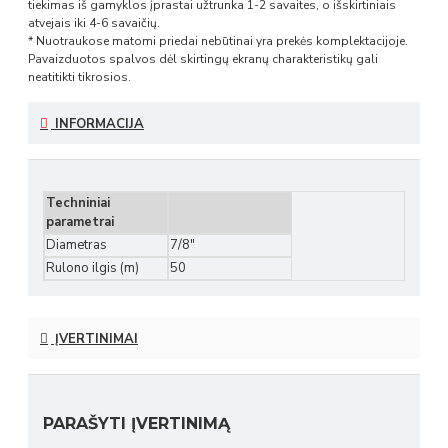
tiekimas iš gamyklos įprastai užtrunka 1-2 savaites, o išskirtiniais
atvejais iki 4-6 savaičių.
* Nuotraukose matomi priedai nebūtinai yra prekės komplektacijoje.
Pavaizduotos spalvos dėl skirtingų ekranų charakteristikų gali
neatitikti tikrosios.
INFORMACIJA
Techniniai
parametrai
Diametras
7/8″
Rulono ilgis (m)
50
ĮVERTINIMAI
PARAŠYTI ĮVERTINIMĄ