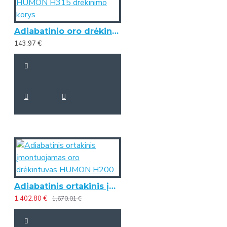
Adiabatinio oro drėkintuvo HUMON H315 drėkinimo korys
143.97 €
Adiabatinis ortakinis įmontuojamas oro drėkintuvas HUMON H200
1,402.80 €
1,670.01 €