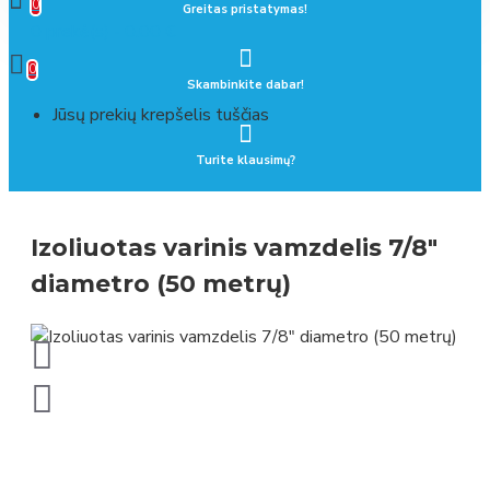
0
Greitas pristatymas!
0 prekė(s) - 0.00 €
0
Skambinkite dabar!
Jūsų prekių krepšelis tuščias
Turite klausimų?
Izoliuotas varinis vamzdelis 7/8"
diametro (50 metrų)