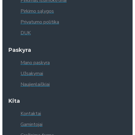
Pirkimas išsimokėtinai
Pirkimo sąlygos
Privatumo politika
DUK
Paskyra
Mano paskyra
Užsakymai
Naujienlaiškiai
Kita
Kontaktai
Gamintojai