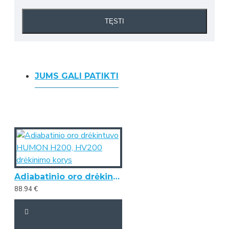
TĘSTI
JUMS GALI PATIKTI
Adiabatinio oro drėkintuvo HUMON H200, HV200 drėkinimo korys
88.94 €