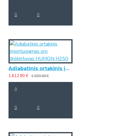
Adiabatinis ortakinis įmontuojamas oro drėkintuvas HUMON H250
1,612.80 €
1,920.00 €