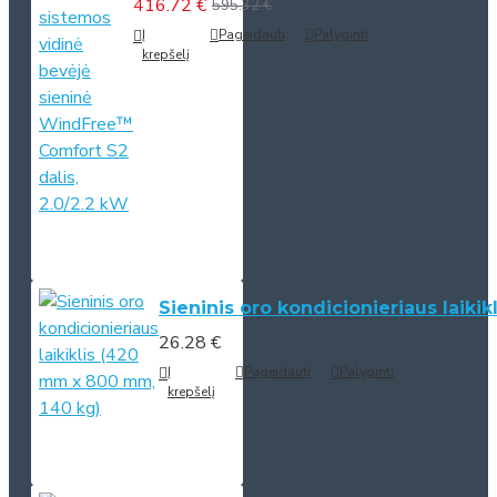
416.72 €
595.32 €
Į
Pageidauti
Palyginti
krepšelį
Sieninis oro kondicionieriaus laiki
26.28 €
Į
Pageidauti
Palyginti
krepšelį