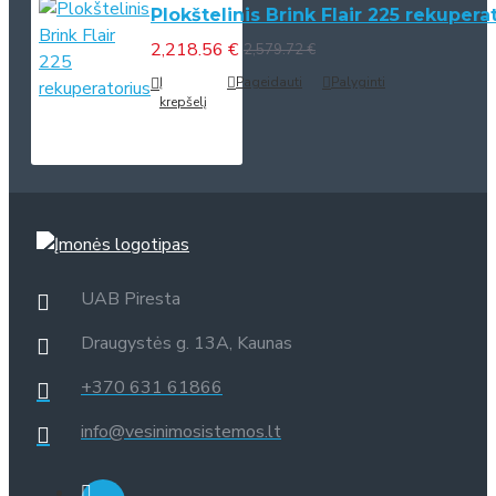
Plokštelinis Brink Flair 225 rekupera
2,218.56 €
2,579.72 €
Į
Pageidauti
Palyginti
krepšelį
UAB Piresta
Draugystės g. 13A, Kaunas
+370 631 61866
info@vesinimosistemos.lt