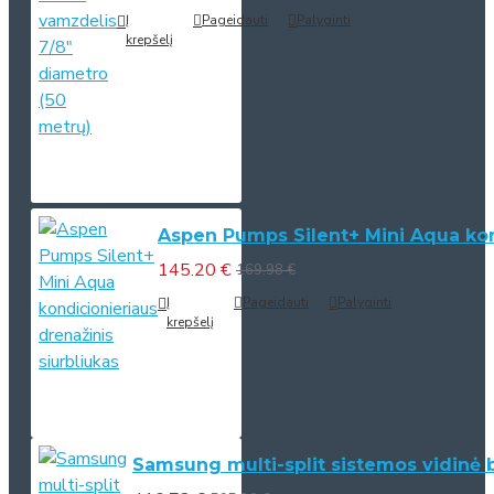
Į
Pageidauti
Palyginti
krepšelį
Aspen Pumps Silent+ Mini Aqua kond
145.20 €
169.98 €
Į
Pageidauti
Palyginti
krepšelį
Samsung multi-split sistemos vidinė 