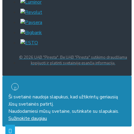
© 2026 UAB "Piresta". Be UAB "Piresta" sutikimo draudžiama
kopijuoti ir platinti svetainėje esančią informaciją.
Ši svetainė naudoja slapukus, kad užtikrintų geriausią
Jūsų svetainės patirtį.
Naudodamiesi mūsų svetaine, sutinkate su slapukais.
Sužinokite daugiau