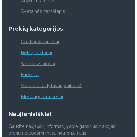
Grąžinimo forma
Svetainės žemėlapis
Prekių kategorijos
Oro kondicionieriai
Rekuperatoriai
Šilumos siurbliai
Fankoilai
Vandens šildytuvai (boileriai)
Medžiagos ir priedai
Naujienlaiškiai
Gaukite naujausią informaciją apie gaminius ir akcijas
prenumeruodami mūsų naujienlaiškius