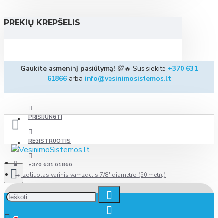
PREKIŲ KREPŠELIS
Gaukite asmeninį pasiūlymą!
💯🔥 Susisiekite
+370 631
61866
arba
info@vesinimosistemos.lt
PRISIJUNGTI
REGISTRUOTIS
+370 631 61866
Izoliuotas varinis vamzdelis 7/8" diametro (50 metrų)