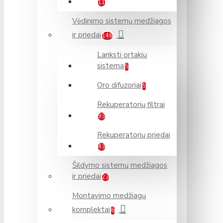
11
Vėdinimo sistemų medžiagos
ir priedai
146
Lanksti ortakių
sistema
5
Oro difuzoriai
5
Rekuperatorių filtrai
93
Rekuperatorių priedai
43
Šildymo sistemų medžiagos
ir priedai
23
Montavimo medžiagų
komplektai
6