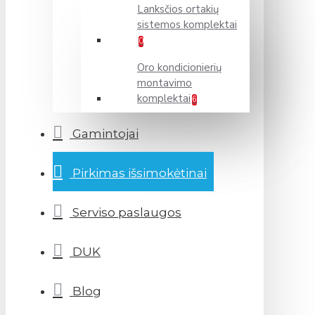
Lanksčios ortakių
sistemos komplektai
0
Oro kondicionierių
montavimo
komplektai
6
Gamintojai
Pirkimas išsimokėtinai
Serviso paslaugos
DUK
Blog