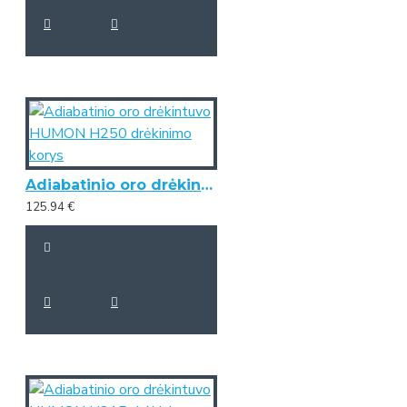
Adiabatinio oro drėkintuvo HUMON H250 drėkinimo korys
125.94 €