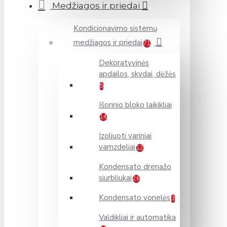
Medžiagos ir priedai
Kondicionavimo sistemų
medžiagos ir priedai
71
Dekoratyvinės
apdailos, skydai, dėžės
5
Išorinio bloko laikikliai
14
Izoliuoti variniai
vamzdeliai
12
Kondensato drenažo
siurbliukai
26
Kondensato vonelės
3
Valdikliai ir automatika