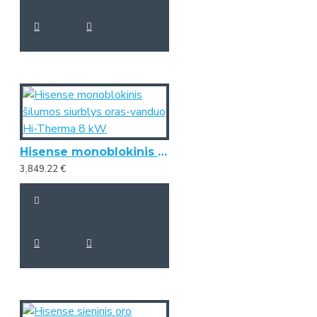
Hisense monoblokinis šilumos siurblys oras-vanduo Hi-Therma 8 kW
3,849.22 €