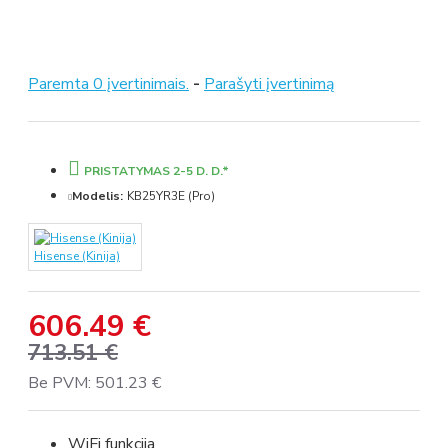
Paremta 0 įvertinimais.
-
Parašyti įvertinimą
PRISTATYMAS 2-5 D. D.*
Modelis:
KB25YR3E (Pro)
Hisense (Kinija)
606.49 €
713.51 €
Be PVM: 501.23 €
WiFi funkcija