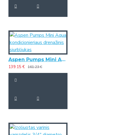
Aspen Pumps Mini Aqua kondicionieriaus drenažinis siurbliukas
139.15 €
161.23 €