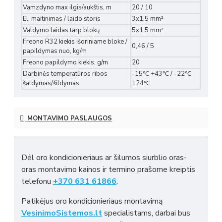
Vamzdyno max ilgis/aukštis, m
20 / 10
El. maitinimas / laido storis
3x1,5 mm²
Valdymo laidas tarp blokų
5x1,5 mm²
Freono R32 kiekis išoriniame bloke /
0,46 / 5
papildymas nuo, kg/m
Freono papildymo kiekis, g/m
20
Darbinės temperatūros ribos
-15℃ +43℃ / -22℃
šaldymas/šildymas
+24℃
MONTAVIMO PASLAUGOS
Dėl oro kondicionieriaus ar šilumos siurblio oras-
oras montavimo kainos ir termino prašome kreiptis
telefonu
+370 631 61866
.
Patikėjus oro kondicionieriaus montavimą
VesinimoSistemos.lt
specialistams, darbai bus