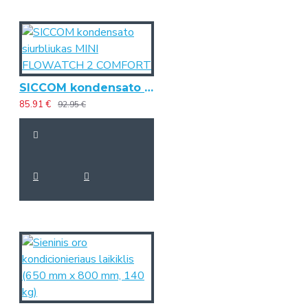
SICCOM kondensato siurbliukas MINI FLOWATCH 2 COMFORT
85.91 €
92.95 €