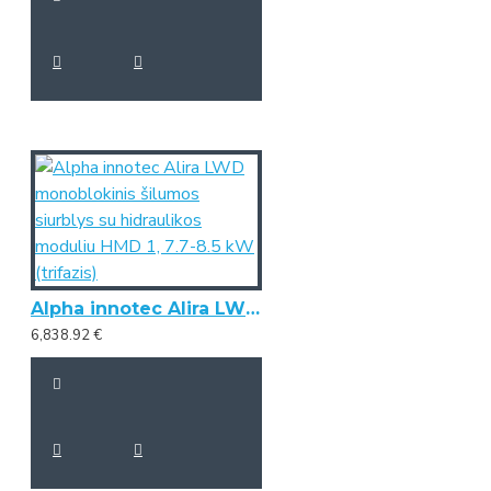
Alpha innotec Alira LWD monoblokinis šilumos siurblys su hidraulikos moduliu HMD 1, 7.7-8.5 kW (trifazis)
6,838.92 €