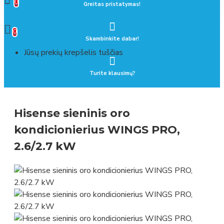
0
Greitas pristatymas!
0 prekė(s) - 0.00 €
0
Skambinkite dabar!
Jūsų prekių krepšelis tuščias
Turite klausimų?
Hisense sieninis oro
kondicionierius WINGS PRO,
2.6/2.7 kW