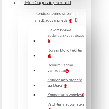
Medžiagos ir priedai
Kondicionavimo sistemų
medžiagos ir priedai
71
Dekoratyvinės
apdailos, skydai, dėžės
5
Išorinio bloko laikikliai
14
Izoliuoti variniai
vamzdeliai
12
Kondensato drenažo
siurbliukai
26
Kondensato vonelės
3
Valdikliai ir automatika