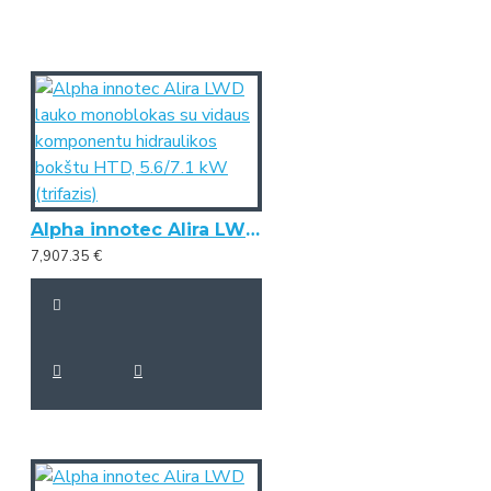
Alpha innotec Alira LWD lauko monoblokas su vidaus komponentu hidraulikos bokštu HTD, 5.6/7.1 kW (trifazis)
7,907.35 €