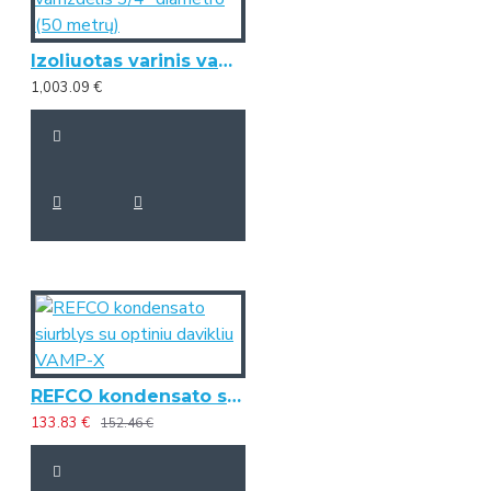
Izoliuotas varinis vamzdelis 3/4" diametro (50 metrų)
1,003.09 €
REFCO kondensato siurblys su optiniu davikliu VAMP-X
133.83 €
152.46 €