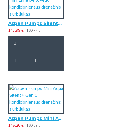
Aspen Pumps Silent+ Mini Lime be lovelio kondicionieriaus drenažinis siurbliukas
143.99 €
169.74 €
Aspen Pumps Mini Aqua Silent+ Gen 5 kondicionieriaus drenažinis siurbliukas
145.20 €
169.98 €