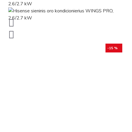
-15 %