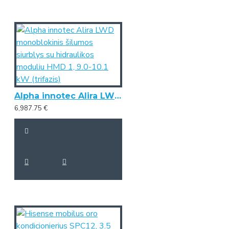
Alpha innotec Alira LWD monoblokinis šilumos siurblys su hidraulikos moduliu HMD 1, 9.0-10.1 kW (trifazis)
6,987.75 €