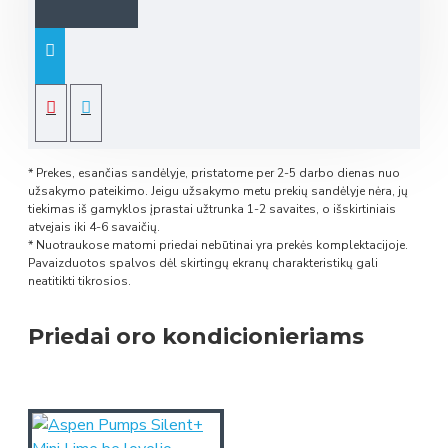
* Prekes, esančias sandėlyje, pristatome per 2-5 darbo dienas nuo
užsakymo pateikimo. Jeigu užsakymo metu prekių sandėlyje nėra, jų
tiekimas iš gamyklos įprastai užtrunka 1-2 savaites, o išskirtiniais
atvejais iki 4-6 savaičių.
* Nuotraukose matomi priedai nebūtinai yra prekės komplektacijoje.
Pavaizduotos spalvos dėl skirtingų ekranų charakteristikų gali
neatitikti tikrosios.
Priedai oro kondicionieriams