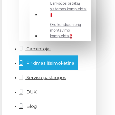
Lanksčios ortakių
sistemos komplektai
0
Oro kondicionierių
montavimo
komplektai
6
Gamintojai
Pirkimas išsimokėtinai
Serviso paslaugos
DUK
Blog