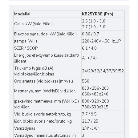
Modeliai
KB25YR3E (Pro)
2,6 (1,0 - 3,0)
Galia, kW (šald./šild.)
2,7 (1,0 - 3.0)
Elektros sąnaudos, kW (šald./šild.)
0,86 / 0,7
Įtampa, V/Hz
220-240V~,50Hz,1P
SEER / SCOP
6,1 / 4,0
Energijos efektyvumo klasė šaldant/
A++ / A+
šildant
Triukšmo lygis dB (A)
24/29/32/34/37/39/52
vid.blokas/išor.blokas
Oro srautas (vid.blokas) (m³/val)
550
833×256×203
Matmenys, mm (WxHxD) vid./išor.
660x483x240
Įpakavimo matmenys, mm (WxHxD)
890×320×260
vid./išor.
780x530x315
Vid. bloko svoris neto/bruto, kg
7,7 / 9,5
Išor. bloko svoris neto/bruto, kg
21,7 / 25
Vamzdynas
1/4"-3/8"
Vamzdyno minimalus atstumas, m
3