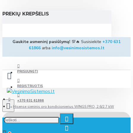
PREKIŲ KREPŠELIS
Gaukite asmeninį pasiūlymą!
💯🔥 Susisiekite
+370 631
61866
arba
info@vesinimosistemos.lt
PRISIJUNGTI
REGISTRUOTIS
+370 631 61866
Hisense sieninis oro kondicionierius WINGS PRO, 2.6/2.7 kW