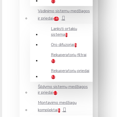
11
Vėdinimo sistemų medžiagos
ir priedai
146
Lanksti ortakių
sistema
5
Oro difuzoriai
5
Rekuperatorių filtrai
93
Rekuperatorių priedai
43
Šildymo sistemų medžiagos
ir priedai
23
Montavimo medžiagų
komplektai
6