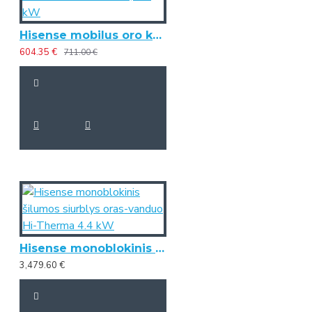
Hisense mobilus oro kondicionierius SPC12, 3.5 kW
604.35 €
711.00 €
Hisense monoblokinis šilumos siurblys oras-vanduo Hi-Therma 4.4 kW
3,479.60 €