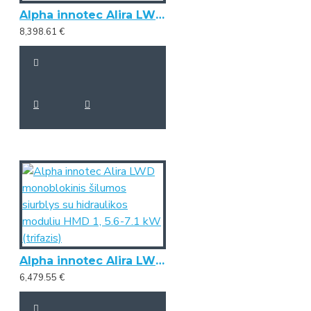
Alpha innotec Alira LWD lauko monoblokas su vidaus komponentu hidraulikos bokštu HTD, 9.0/10.1 kW (trifazis)
8,398.61 €
Alpha innotec Alira LWD monoblokinis šilumos siurblys su hidraulikos moduliu HMD 1, 5.6-7.1 kW (trifazis)
6,479.55 €