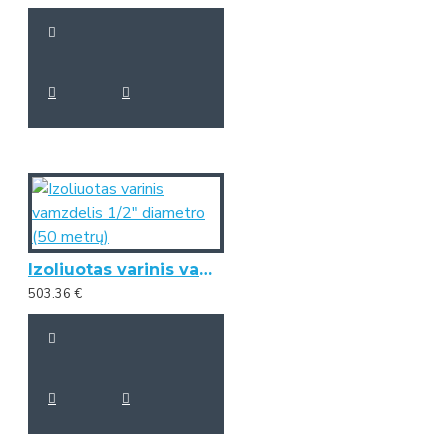
Izoliuotas varinis vamzdelis 1/2" diametro (50 metrų)
503.36 €