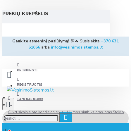
PREKIŲ KREPŠELIS
Gaukite asmeninį pasiūlymą!
💯🔥 Susisiekite
+370 631
61866
arba
info@vesinimosistemos.lt
PRISIJUNGTI
REGISTRUOTIS
+370 631 61866
Clivet sieninis oro kondicionierius - šilumos siurblys oras-oras Stelvio