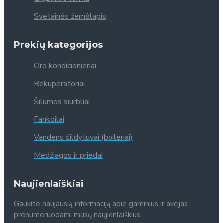
Svetainės žemėlapis
Prekių kategorijos
Oro kondicionieriai
Rekuperatoriai
Šilumos siurbliai
Fankoilai
Vandens šildytuvai (boileriai)
Medžiagos ir priedai
Naujienlaiškiai
Gaukite naujausią informaciją apie gaminius ir akcijas
prenumeruodami mūsų naujienlaiškius