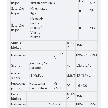
inch
linijos
skersmenys
linija
3/8"
Šaltnešio
Maksimalus
m
25
linijos
ilgis
Maks. ∆H
Lauko
Šaltnešio
blokas /
m
±10
linijos
Vidinis
blokas
Vidinis
IH2-
35M
blokas
Y
P x G x
Matmenys
mm
895x248x298
A
Įrenginio / Su
Svoris
kg
12,7 / 17,5
pakuote
Garso
Hi/Mid/Lo
dB(A)
43 / 34 / 24
slėgis
Nuotolinis
Nustatoma
Min.
°C
16 ≈ 30
pultas
temperatūra
≈ Maks.
Lauko
MH2-
35M
blokas
Y
Matmenys
P x G x A
mm
805x330x554