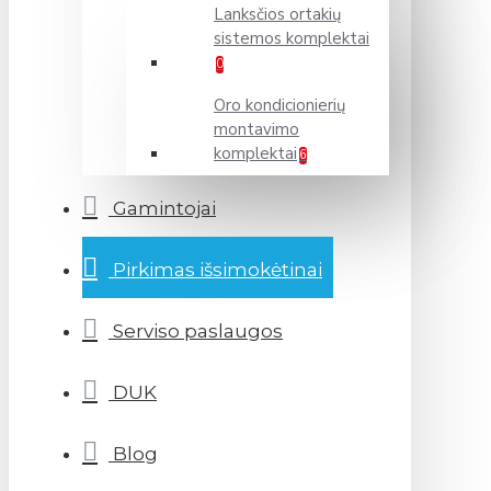
Lanksčios ortakių
sistemos komplektai
0
Oro kondicionierių
montavimo
komplektai
6
Gamintojai
Pirkimas išsimokėtinai
Serviso paslaugos
DUK
Blog