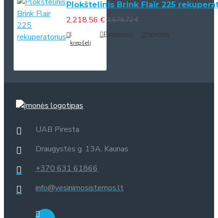
Plokštelinis Brink Flair 225 rekupera
2,218.56 €
2,579.72 €
Į
Pageidauti
Palyginti
krepšelį
UAB Piresta
Draugystės g. 13A, Kaunas
+370 631 61866
info@vesinimosistemos.lt