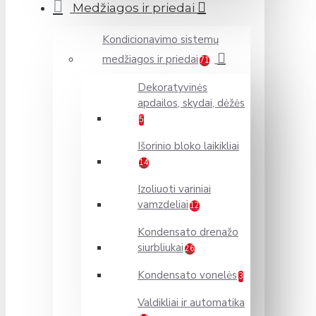
Medžiagos ir priedai
Kondicionavimo sistemų
medžiagos ir priedai
71
Dekoratyvinės
apdailos, skydai, dėžės
5
Išorinio bloko laikikliai
14
Izoliuoti variniai
vamzdeliai
12
Kondensato drenažo
siurbliukai
26
Kondensato vonelės
3
Valdikliai ir automatika