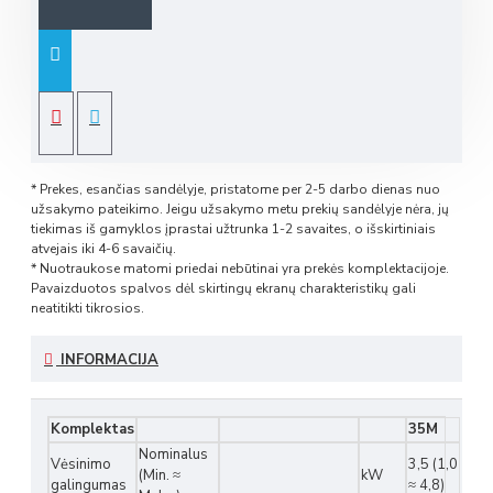
* Prekes, esančias sandėlyje, pristatome per 2-5 darbo dienas nuo
užsakymo pateikimo. Jeigu užsakymo metu prekių sandėlyje nėra, jų
tiekimas iš gamyklos įprastai užtrunka 1-2 savaites, o išskirtiniais
atvejais iki 4-6 savaičių.
* Nuotraukose matomi priedai nebūtinai yra prekės komplektacijoje.
Pavaizduotos spalvos dėl skirtingų ekranų charakteristikų gali
neatitikti tikrosios.
INFORMACIJA
Komplektas
35M
Nominalus
Vėsinimo
3,5 (1,0
(Min. ≈
kW
galingumas
≈ 4,8)