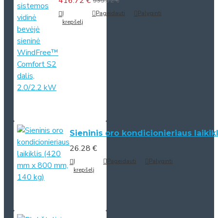
416.72 €
595.32 €
Į
Pageidauti
Palyginti
krepšelį
Sieninis oro kondicionieriaus laiki
26.28 €
Į
Pageidauti
Palyginti
krepšelį