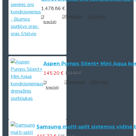
1,478.86 €
Į
Pageidauti
Palyginti
krepšelį
Aspen Pumps Silent+ Mini Aqua kond
145.20 €
169.98 €
Į
Pageidauti
Palyginti
krepšelį
Samsung multi-split sistemos vidinė 