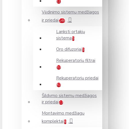
11
Vėdinimo sistemų medžiagos
ir priedai
146
Lanksti ortakių
sistema
5
Oro difuzoriai
5
Rekuperatorių filtrai
93
Rekuperatorių priedai
43
Šildymo sistemų medžiagos
ir priedai
23
Montavimo medžiagų
komplektai
6