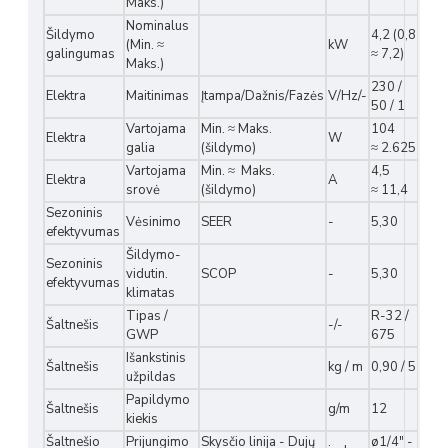
Maks.)
Nominalus
Šildymo
4,2 (0,8
(Min. ≈
kW
galingumas
≈ 7,2)
Maks.)
230 /
Elektra
Maitinimas
Įtampa/Dažnis/Fazės
V/Hz/-
50 / 1
Vartojama
Min. ≈ Maks.
104
Elektra
W
galia
(šildymo)
≈ 2.625
Vartojama
Min. ≈ Maks.
4,5
Elektra
A
srovė
(šildymo)
≈ 11,4
Sezoninis
Vėsinimo
SEER
-
5,30
efektyvumas
Šildymo-
Sezoninis
vidutin.
SCOP
-
5,30
efektyvumas
klimatas
Tipas /
R-32 /
Šaltnešis
-/-
GWP
675
Išankstinis
Šaltnešis
kg / m
0,90 / 5
užpildas
Papildymo
Šaltnešis
g/m
12
kiekis
Šaltnešio
Prijungimo
Skysčio linija - Dujų
ø1/4" -