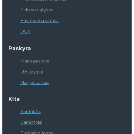
Pirkimo sąlygos
Privatumo politika
DUK
Paskyra
Mano paskyra
Užsakymai
Naujienlaiškiai
Kita
Kontaktai
Gamintojai
Grąžinimo forma