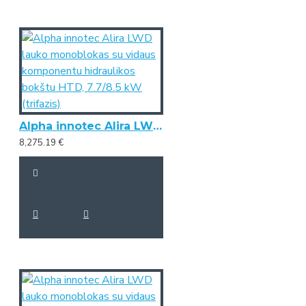
Alpha innotec Alira LWD lauko monoblokas su vidaus komponentu hidraulikos bokštu HTD, 7.7/8.5 kW (trifazis)
8,275.19 €