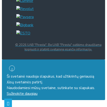
© 2026 UAB "Piresta". Be UAB "Piresta" sutikimo draudžiama
kopijuoti ir platinti svetainėje esančią informaciją.
Ši svetainė naudoja slapukus, kad užtikrintų geriausią
Jūsų svetainės patirtį.
Naudodamiesi mūsų svetaine, sutinkate su slapukais.
Sužinokite daugiau