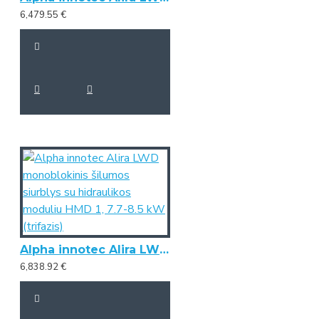
6,479.55 €
Alpha innotec Alira LWD monoblokinis šilumos siurblys su hidraulikos moduliu HMD 1, 7.7-8.5 kW (trifazis)
6,838.92 €