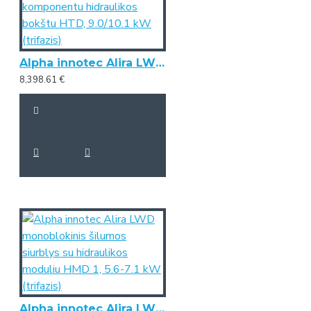
Alpha innotec Alira LWD lauko monoblokas su vidaus komponentu hidraulikos bokštu HTD, 9.0/10.1 kW (trifazis)
8,398.61 €
Alpha innotec Alira LWD monoblokinis šilumos siurblys su hidraulikos moduliu HMD 1, 5.6-7.1 kW (trifazis)