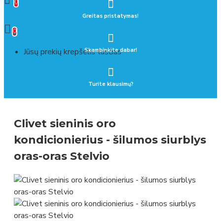
0
0 prekė(s) - 0.00 €
Greitas pristatymas!
0
Jūsų prekių krepšelis tuščias
Skambinkite dabar!
Turite klausimų?
Clivet sieninis oro
kondicionierius - šilumos siurblys
oras-oras Stelvio