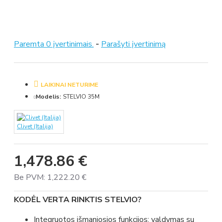
Paremta 0 įvertinimais.
-
Parašyti įvertinimą
LAIKINAI NETURIME
Modelis:
STELVIO 35M
Clivet (Italija)
1,478.86 €
Be PVM: 1,222.20 €
KODĖL VERTA RINKTIS STELVIO?
Integruotos išmaniosios funkcijos: valdymas su