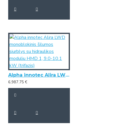
Alpha innotec Alira LWD monoblokinis šilumos siurblys su hidraulikos moduliu HMD 1, 9.0-10.1 kW (trifazis)
6,987.75 €