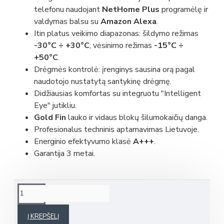
telefonu naudojant
NetHome Plus
programėlę ir
valdymas balsu su
Amazon Alexa
.
Itin platus veikimo diapazonas: šildymo režimas
-30°C ÷ +30°C
; vėsinimo režimas
-15°C ÷
+50°C
.
Drėgmės kontrolė: įrenginys sausina orą pagal
naudotojo nustatytą santykinę drėgmę.
Didžiausias komfortas su integruotu "Intelligent
Eye" jutikliu.
Gold Fin
lauko ir vidaus blokų šilumokaičių danga.
Profesionalus techninis aptarnavimas Lietuvoje.
Energinio efektyvumo klasė
A+++
.
Garantija 3 metai.
Į KREPŠELĮ