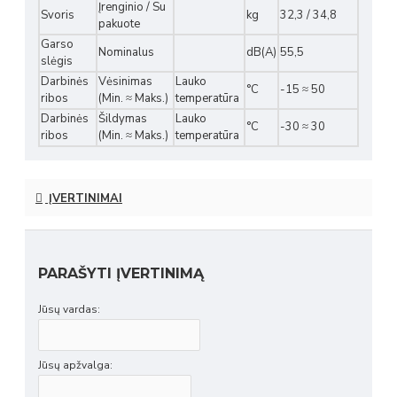
Įrenginio / Su
Svoris
kg
32,3 / 34,8
pakuote
Garso
Nominalus
dB(A)
55,5
slėgis
Darbinės
Vėsinimas
Lauko
°C
-15 ≈ 50
ribos
(Min. ≈ Maks.)
temperatūra
Darbinės
Šildymas
Lauko
°C
-30 ≈ 30
ribos
(Min. ≈ Maks.)
temperatūra
ĮVERTINIMAI
PARAŠYTI ĮVERTINIMĄ
Jūsų vardas:
Jūsų apžvalga: