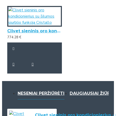
Clivet sieninis oro kondicionierius su šilumos siurblio funkcija Cristallo
774.28 €
NESENIAI PERŽIŪRĖTI
DAUGIAUSIAI ŽIŪRĖT
Clivet sieninis oro kondicionierius -