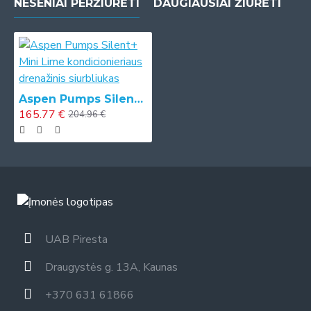
NESENIAI PERŽIŪRĖTI
DAUGIAUSIAI ŽIŪRĖTI
Aspen Pumps Silent+ Mini Lime kondicionieriaus drenažinis siurbliukas
165.77 €
204.96 €
UAB Piresta
Draugystės g. 13A, Kaunas
+370 631 61866