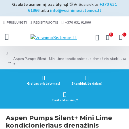
Gaukite asmeninį pasiūlymą!
💯🔥 Susisiekite
+370 631
61866
arba
info@vesinimosistemos.lt
PRISIJUNGTI
REGISTRUOTIS
+370 631 61866
0
0
Aspen Pumps Silent+ Mini Lime kondicionieriaus drenažinis siurbliuka
s
Greitas pristatymas!
Skambinkite dabar!
Turite klausimų?
Aspen Pumps Silent+ Mini Lime
kondicionieriaus drenažinis