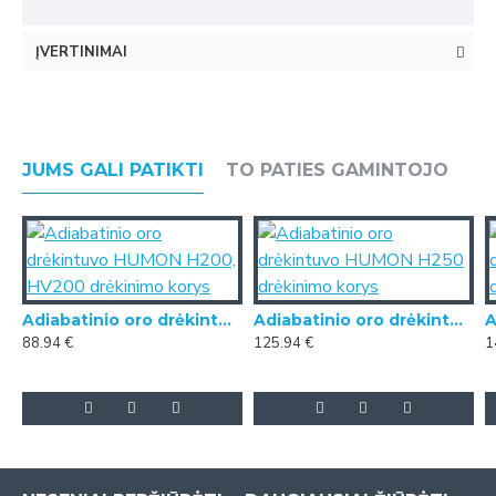
ĮVERTINIMAI
JUMS GALI PATIKTI
TO PATIES GAMINTOJO
Adiabatinio oro drėkintuvo HUMON H200, HV200 drėkinimo korys
Adiabatinio oro drėkintuvo HUMON H250 drėkinimo korys
88.94 €
125.94 €
1