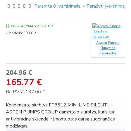
Paremta 0 įvertinimais.
-
Parašyti įvertinimą
PRISTATYMAS 2-5 D. D.*
Modelis:
FP3312
Aspen Pumps
(Jungtinė
Karalystė)
204.96 €
165.77 €
Be PVM: 137.00 €
Kondensato siurblys FP3312 MINI LIME SILENT+ -
ASPEN PUMPS GROUP gamintojo siurblys, kuris turi
antivibracinę sklendę ir įmontuotas garsą sugeriančias
medžiagas.