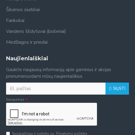
Šilumos siurbliai
Fankoilai
Vandens šildytuvai (boileriai)
Medžiagos ir priedai
Naujienlaiškiai
Gaukite naujausią informaciją apie gaminius ir akcijas
prenumeruodami mūsų naujienlaiškius
SIŲSTI
Saugumas
Susipažinau ir sutinku su
Privatumo politika