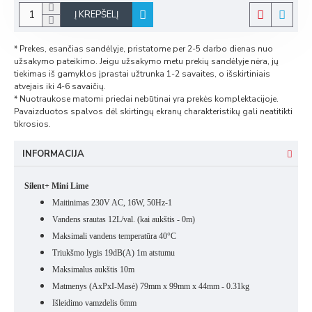
Į KREPŠELĮ
* Prekes, esančias sandėlyje, pristatome per 2-5 darbo dienas nuo
užsakymo pateikimo. Jeigu užsakymo metu prekių sandėlyje nėra, jų
tiekimas iš gamyklos įprastai užtrunka 1-2 savaites, o išskirtiniais
atvejais iki 4-6 savaičių.
* Nuotraukose matomi priedai nebūtinai yra prekės komplektacijoje.
Pavaizduotos spalvos dėl skirtingų ekranų charakteristikų gali neatitikti
tikrosios.
INFORMACIJA
Silent+ Mini Lime
Maitinimas 230V AC, 16W, 50Hz-1
Vandens srautas 12L/val. (kai aukštis - 0m)
Maksimali vandens temperatūra 40°C
Triukšmo lygis 19dB(A) 1m atstumu
Maksimalus aukštis 10m
Matmenys (AxPxI-Masė) 79mm x 99mm x 44mm - 0.31kg
Išleidimo vamzdelis 6mm