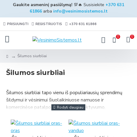
Gaukite asmeninį pasiūlymą!
💯🔥 Susisiekite
+370 631
61866
arba
info@vesinimosistemos.lt
PRISIJUNGTI
REGISTRUOTIS
+370 631 61866
0
0
Šilumos siurbliai
Šilumos siurbliai
Šilumos siurbliai tapo vienu iš populiariausių sprendimų
šildymui ir vėsinimui šiuolaikiniuose namuose ir
komercinėse patalpose. Dėl savo efektyvumo,
ekologiškumo ir galimybės sumažinti energijos sąnaudas,
šie įrenginiai užima vis svarbesnę vietą moderniame
statyboje. Šilumos siurbliai ne tik padeda užtikrinti patogią
temperatūrą, bet ir prisideda prie tvaraus vystymosi.