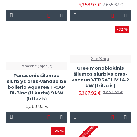
5,358.97 €
7,655.67 €
-32 %
Gree (Kinija)
Panasonic (Japonija)
Gree monoblokinis
šilumos siurblys oras-
Panasonic šilumos
vanduo VERSATI IV 14.2
siurblys oras-vanduo be
kW (trifazis)
boilerio Aquarea T-CAP
Bi-Bloc (H karta) 9 kW
5,367.92 €
7,894.00 €
(trifazis)
5,363.83 €
-25 %