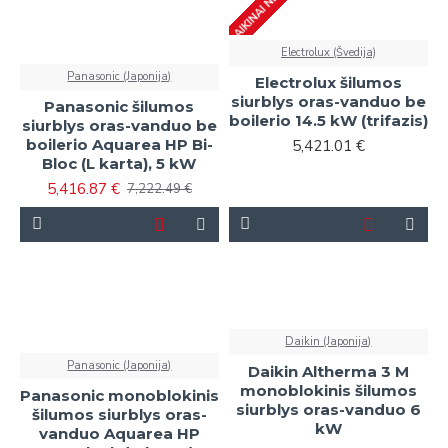
LAIKINAI NETURIME
Electrolux (Švedija)
Panasonic (Japonija)
Electrolux šilumos
siurblys oras-vanduo be
Panasonic šilumos
boilerio 14.5 kW (trifazis)
siurblys oras-vanduo be
boilerio Aquarea HP Bi-
5,421.01 €
Bloc (L karta), 5 kW
5,416.87 €
7,222.49 €
Daikin (Japonija)
Panasonic (Japonija)
Daikin Altherma 3 M
monoblokinis šilumos
Panasonic monoblokinis
siurblys oras-vanduo 6
šilumos siurblys oras-
kW
vanduo Aquarea HP