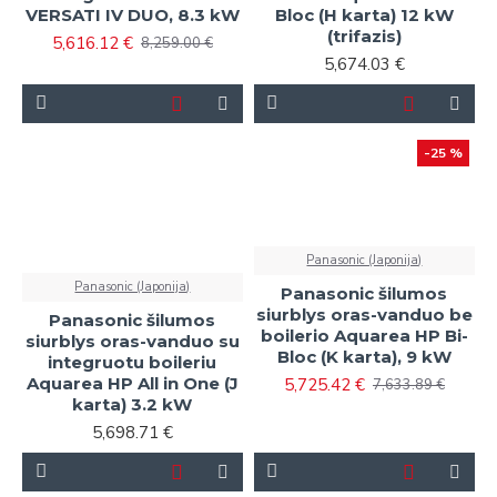
VERSATI IV DUO, 8.3 kW
Bloc (H karta) 12 kW
(trifazis)
5,616.12 €
8,259.00 €
5,674.03 €
-25 %
Panasonic (Japonija)
Panasonic (Japonija)
Panasonic šilumos
siurblys oras-vanduo be
Panasonic šilumos
boilerio Aquarea HP Bi-
siurblys oras-vanduo su
Bloc (K karta), 9 kW
integruotu boileriu
Aquarea HP All in One (J
5,725.42 €
7,633.89 €
karta) 3.2 kW
5,698.71 €