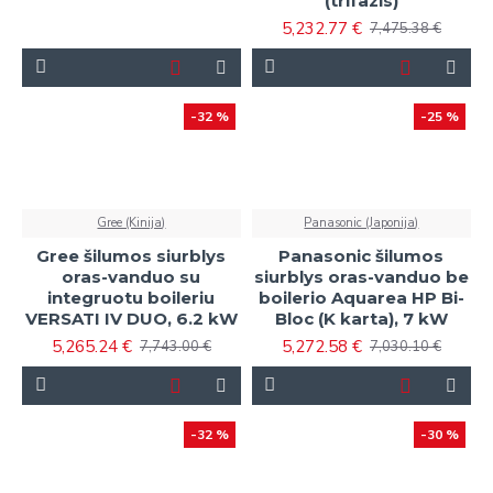
(trifazis)
5,232.77 €
7,475.38 €
-32 %
-25 %
Gree (Kinija)
Panasonic (Japonija)
Gree šilumos siurblys
Panasonic šilumos
oras-vanduo su
siurblys oras-vanduo be
integruotu boileriu
boilerio Aquarea HP Bi-
VERSATI IV DUO, 6.2 kW
Bloc (K karta), 7 kW
5,265.24 €
5,272.58 €
7,743.00 €
7,030.10 €
-32 %
-30 %