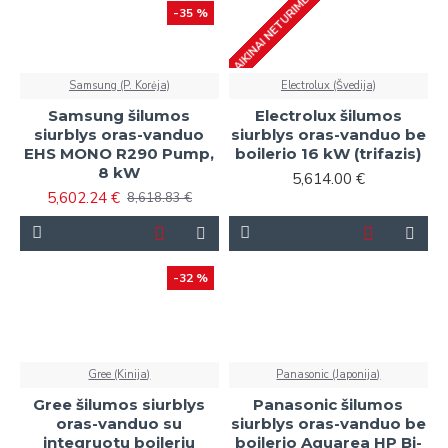
LAIKINAI NETURIME
-35 %
Samsung (P. Korėja)
Electrolux (Švedija)
Samsung šilumos
Electrolux šilumos
siurblys oras-vanduo
siurblys oras-vanduo be
EHS MONO R290 Pump,
boilerio 16 kW (trifazis)
8 kW
5,614.00 €
5,602.24 €
8,618.83 €
-32 %
Gree (Kinija)
Panasonic (Japonija)
Gree šilumos siurblys
Panasonic šilumos
oras-vanduo su
siurblys oras-vanduo be
integruotu boileriu
boilerio Aquarea HP Bi-