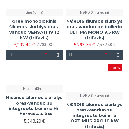
Gree (Kinija)
NØRDIS (Norvegija)
Gree monoblokinis
NØRDIS šilumos siurblys
šilumos siurblys oras-
oras-vanduo be boilerio
vanduo VERSATI IV 12
ULTIMA MONO 9.5 kW
kW (trifazis)
(trifazis)
5,292.44 €
5,293.75 €
7,783.00 €
7,562.50 €
-30 %
Hisense (Kinija)
NØRDIS (Norvegija)
Hisense šilumos siurblys
oras-vanduo su
NØRDIS šilumos siurblys
integruotu boileriu Hi-
oras-vanduo su
Therma 4.4 kW
integruotu boileriu
OPTIMUS PRO 10 kW
5,348.20 €
(trifazis)