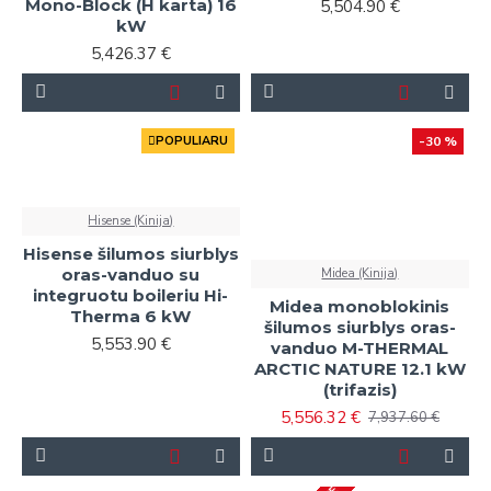
Mono-Block (H karta) 16
5,504.90 €
kW
5,426.37 €
POPULIARU
-30 %
Hisense (Kinija)
Hisense šilumos siurblys
oras-vanduo su
Midea (Kinija)
integruotu boileriu Hi-
Midea monoblokinis
Therma 6 kW
šilumos siurblys oras-
5,553.90 €
vanduo M-THERMAL
ARCTIC NATURE 12.1 kW
(trifazis)
5,556.32 €
7,937.60 €