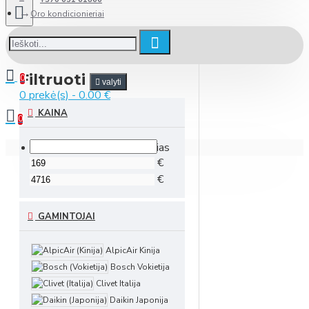
Oro kondicionieriai
Filtruoti
0
valyti
0 prekė(s) - 0.00 €
KAINA
0
Jūsų prekių krepšelis tuščias
€
€
GAMINTOJAI
AlpicAir Kinija
Bosch Vokietija
Clivet Italija
Daikin Japonija