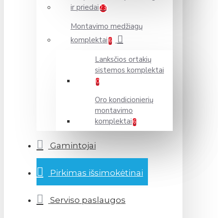
ir priedai
23
Montavimo medžiagų
komplektai
6
Lanksčios ortakių
sistemos komplektai
0
Oro kondicionierių
montavimo
komplektai
6
Gamintojai
Pirkimas išsimokėtinai
Serviso paslaugos