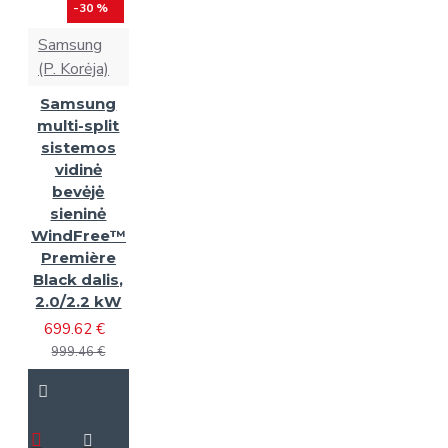
-30 %
Samsung
(P. Korėja)
Samsung
multi-split
sistemos
vidinė
bevėjė
sieninė
WindFree™
Première
Black dalis,
2.0/2.2 kW
699.62 €
999.46 €