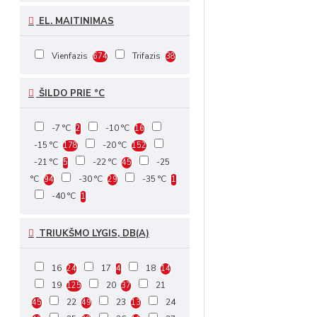
EL. MAITINIMAS
Vienfazis
Trifazis
674
38
ŠILDO PRIE °C
-7 °C
-10 °C
2
16
-15 °C
-20 °C
178
152
-21 °C
-22 °C
-25
5
45
°C
-30 °C
-35 °C
94
29
1
-40 °C
1
TRIUKŠMO LYGIS, DB(A)
16
17
18
24
4
14
19
20
21
125
37
22
23
24
45
49
13