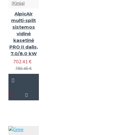
(Kinija)
AlpicAir
multi-split
sistemos
vidinė
kasetinė
PRO II dalis,
7.0/8.0 kW
702.41 €
780.45 €