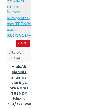
-15 %
AlpicAir
(Kinija)
AlpicAir
sieninis
šilumos
siurblys
oras-oras
TRENDY
black,
3.51/3.81 kW