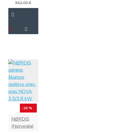
942.00 €
-20 %
NØRDIS
(Norvegija)