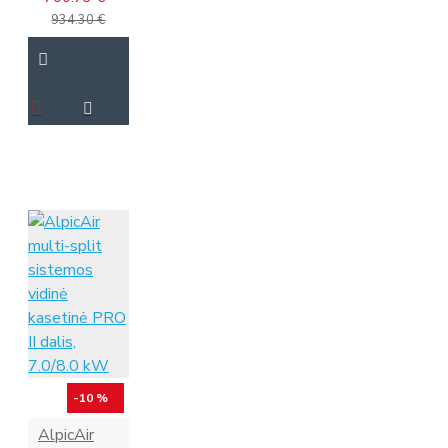
934.30 €
-10 %
AlpicAir