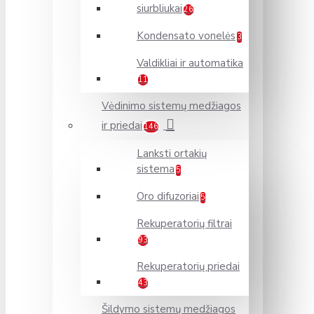
siurbliukai
26
Kondensato vonelės
3
Valdikliai ir automatika
11
Vėdinimo sistemų medžiagos
ir priedai
146
Lanksti ortakių
sistema
5
Oro difuzoriai
5
Rekuperatorių filtrai
93
Rekuperatorių priedai
43
Šildymo sistemų medžiagos