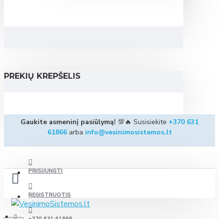
PREKIŲ KREPŠELIS
Gaukite asmeninį pasiūlymą!
💯🔥 Susisiekite
+370 631
61866
arba
info@vesinimosistemos.lt
PRISIJUNGTI
REGISTRUOTIS
+370 631 61866