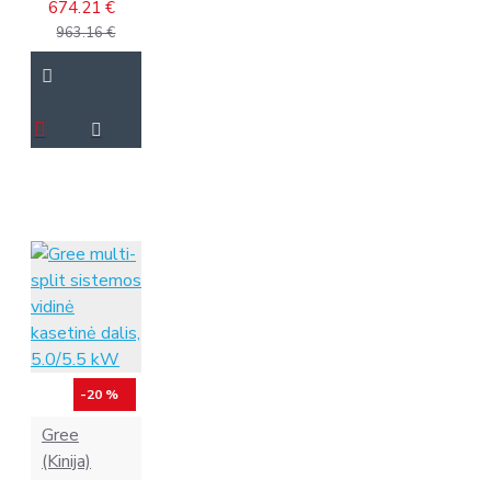
674.21 €
963.16 €
-20 %
Gree
(Kinija)