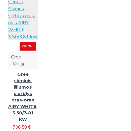
-25 %
Gree
(Kinija)
Gree
sieninis
šilumos
siurblys
oras-oras
AIRY WHITE,
3.50/3.81
kW
706.50 €