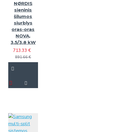
NØRDIS
sieninis
šilumos
siurblys
oras-oras
NOVA,
3.5/3.8 kW
713.33 €
891.66 €