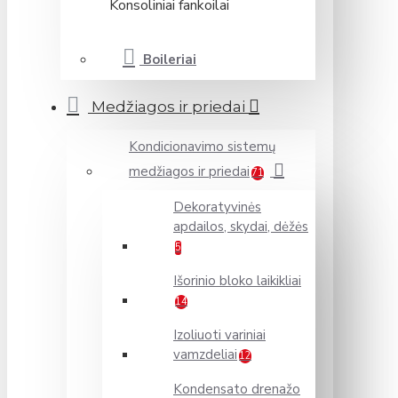
Konsoliniai fankoilai
Boileriai
Medžiagos ir priedai
Kondicionavimo sistemų
medžiagos ir priedai
71
Dekoratyvinės
apdailos, skydai, dėžės
5
Išorinio bloko laikikliai
14
Izoliuoti variniai
vamzdeliai
12
Kondensato drenažo