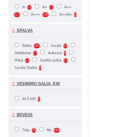
A
A+
A++
12
22
A+++
A++/A+
323
168
1
SPALVA
Balta
Juoda
360
69
Sidabrinė
Auksinė
21
9
Pilka
Grafito pilka
12
10
Juoda / balta
9
VĖSINIMO GALIA, KW
iki 5 kW
5
BEVĖJIS
Taip
Ne
78
464