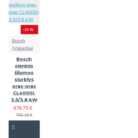
-15 %
Bosch
(Vokietija)
Bosch
sieninis
šilumos
siurblys
oras-oras
CL4000i,
3.5/3.8 kW
676.75 €
796.18 €