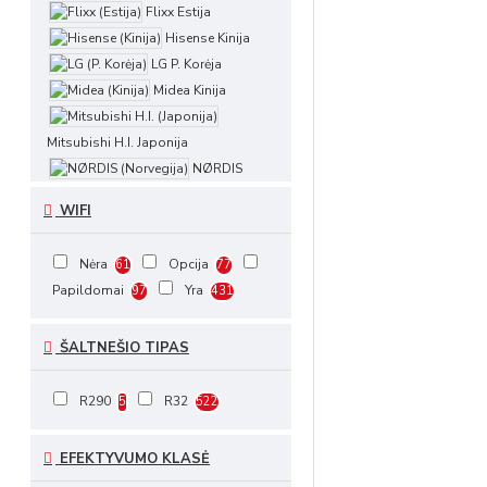
Flixx Estija
Hisense Kinija
LG P. Korėja
Midea Kinija
Mitsubishi H.I. Japonija
NØRDIS
Norvegija
WIFI
Panasonic Japonija
Refra Lietuva
Nėra
Opcija
61
77
Sinclair Čekija
Papildomai
Yra
97
431
TCL Kinija
MDV Kinija
ŠALTNEŠIO TIPAS
Gree Kinija
AUX Kinija
R290
R32
5
522
Samsung P.
Korėja
EFEKTYVUMO KLASĖ