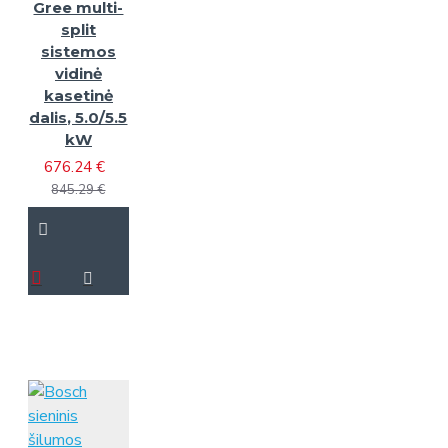
Gree multi-
split
sistemos
vidinė
kasetinė
dalis, 5.0/5.5
kW
676.24 €
845.29 €