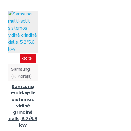
-30 %
Samsung
(P. Korėja)
Samsung
multi-split
sistemos
vidinė
grindinė
dalis, 5.2/5.6
kW