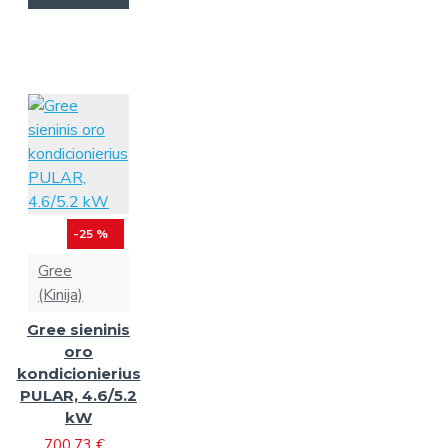
-25 %
Gree
(Kinija)
Gree sieninis
oro
kondicionierius
PULAR, 4.6/5.2
kW
700.73 €