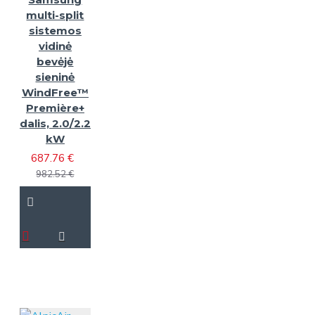
multi-split
sistemos
vidinė
bevėjė
sieninė
WindFree™
Première+
dalis, 2.0/2.2
kW
687.76 €
982.52 €