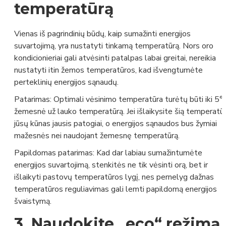
temperatūrą
Vienas iš pagrindinių būdų, kaip sumažinti energijos
suvartojimą, yra nustatyti tinkamą temperatūrą. Nors oro
kondicionieriai gali atvėsinti patalpas labai greitai, nereikia
nustatyti itin žemos temperatūros, kad išvengtumėte
perteklinių energijos sąnaudų.
Patarimas:
Optimali vėsinimo temperatūra turėtų būti iki 5°
žemesnė už lauko temperatūrą. Jei išlaikysite šią temperatūr
jūsų kūnas jausis patogiai, o energijos sąnaudos bus žymiai
mažesnės nei naudojant žemesnę temperatūrą.
Papildomas patarimas:
Kad dar labiau sumažintumėte
energijos suvartojimą, stenkitės ne tik vėsinti orą, bet ir
išlaikyti pastovų temperatūros lygį, nes pernelyg dažnas
temperatūros reguliavimas gali lemti papildomą energijos
švaistymą.
3.
Naudokite „eco“ režimą