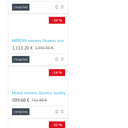
Į krepšelį
-20 %
NØRDIS sieninis šilumos siurblys oras-oras NOVA juodos spalvos, 5.1/5.8 kW
1,113.20 €
1,391.50 €
Į krepšelį
-16 %
Midea sieninis šilumos siurblys oras-oras Solstice EZ, 2.6/2.9 kW
599.68 €
713.90 €
Į krepšelį
-22 %