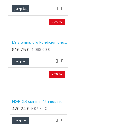
Į krepšelį
-25 %
LG sieninis oro kondicionierius Standard 2, 3.5/4.0 kW
816.75 €
1,089.00 €
Į krepšelį
-20 %
NØRDIS sieninis šilumos siurblys oras-oras SIRIUS juodos spalvos, 3.40/3.42 kW
470.24 €
587.79 €
Į krepšelį