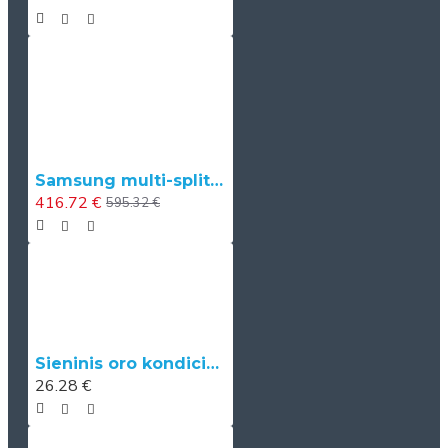
Samsung multi-split sistemos vidinė bevėjė sieninė WindFree™ Comfort S2 dalis, 2.0/2.2 kW
416.72 €
595.32 €
Sieninis oro kondicionieriaus laikiklis (420 mm x 800 mm, 140 kg)
26.28 €