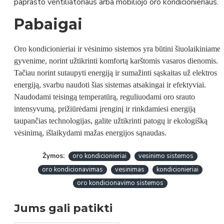
paprasto ventiliatoriaus arba mobiliojo oro kondicionieriaus.
Pabaigai
Oro kondicionieriai ir vėsinimo sistemos yra būtini šiuolaikiniame
gyvenime, norint užtikrinti komfortą karštomis vasaros dienomis.
Tačiau norint sutaupyti energiją ir sumažinti sąskaitas už elektros
energiją, svarbu naudoti šias sistemas atsakingai ir efektyviai.
Naudodami teisingą temperatūrą, reguliuodami oro srauto
intensyvumą, prižiūrėdami įrenginį ir rinkdamiesi energiją
taupančias technologijas, galite užtikrinti patogų ir ekologišką
vėsinimą, išlaikydami mažas energijos sąnaudas.
Žymos:
oro kondicionieriai
vesinimo sistemos
oro kondicionavimas
vesinimas
kondicionieriai
oro kondicionavimo sistemos
Jums gali patikti