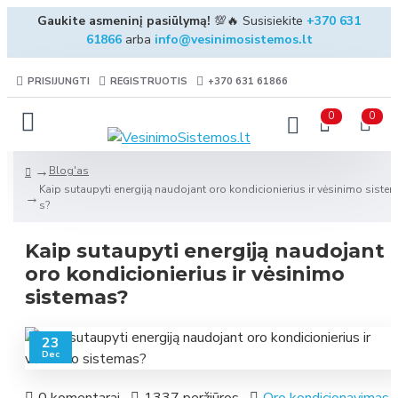
Gaukite asmeninį pasiūlymą!
💯🔥 Susisiekite
+370 631
61866
arba
info@vesinimosistemos.lt
PRISIJUNGTI
REGISTRUOTIS
+370 631 61866
0
0
Blog'as
Kaip sutaupyti energiją naudojant oro kondicionierius ir vėsinimo siste
s?
Kaip sutaupyti energiją naudojant
oro kondicionierius ir vėsinimo
sistemas?
23
Dec