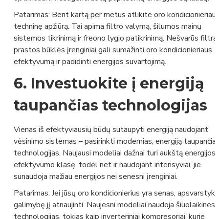
Patarimas:
Bent kartą per metus atlikite oro kondicionieriau
techninę apžiūrą. Tai apima filtro valymą, šilumos mainų
sistemos tikrinimą ir freono lygio patikrinimą. Nešvarūs filtrai 
prastos būklės įrenginiai gali sumažinti oro kondicionieriaus
efektyvumą ir padidinti energijos suvartojimą.
6.
Investuokite į energiją
taupančias technologijas
Vienas iš efektyviausių būdų sutaupyti energiją naudojant
vėsinimo sistemas – pasirinkti modernias, energiją taupančia
technologijas. Naujausi modeliai dažnai turi aukštą energijos
efektyvumo klasę, todėl net ir naudojant intensyviai, jie
sunaudoja mažiau energijos nei senesni įrenginiai.
Patarimas:
Jei jūsų oro kondicionierius yra senas, apsvarstyki
galimybę jį atnaujinti. Naujesni modeliai naudoja šiuolaikines
technologijas, tokias kaip inverteriniai kompresoriai, kurie