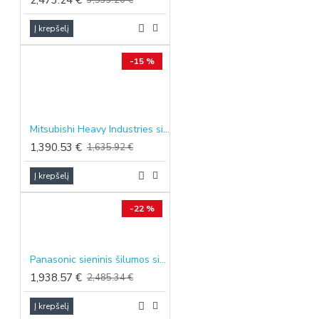
2,473.24 €
3,533.20 €
Į krepšelį
-15 %
Mitsubishi Heavy Industries sieninis oro kondicionierius SRK-ZS Black & White, 3.5/4.0 kW
1,390.53 €
1,635.92 €
Į krepšelį
-22 %
Panasonic sieninis šilumos siurblys oras-oras KIT-HZ (Grafito pilkas), 2.5/3.2 kW
1,938.57 €
2,485.34 €
Į krepšelį