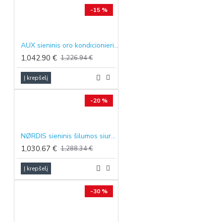
-15 %
AUX sieninis oro kondicionierius QC-SMART, 6.7/7.2 kW
1,042.90 €
1,226.94 €
Į krepšelį
-20 %
NØRDIS sieninis šilumos siurblys oras-oras ORION EVO, 5.2/5.5 kW
1,030.67 €
1,288.34 €
Į krepšelį
-30 %