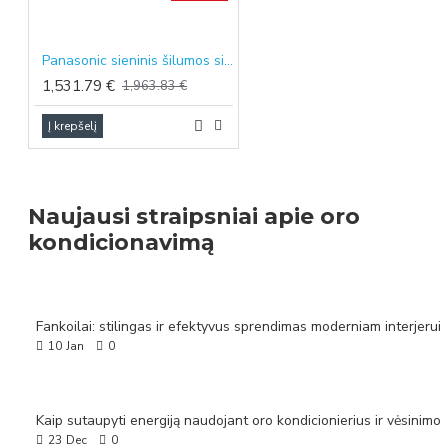
Panasonic sieninis šilumos siurblys oras-oras KIT-NZ, 3.5/4.0 kW
1,531.79 €
1,963.83 €
Į krepšelį
Naujausi straipsniai apie oro
kondicionavimą
Fankoilai: stilingas ir efektyvus sprendimas moderniam interjerui
10
Jan
0
23
Dec
0