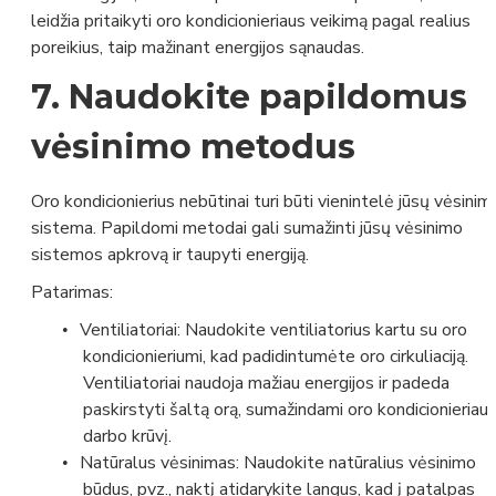
leidžia pritaikyti oro kondicionieriaus veikimą pagal realius
poreikius, taip mažinant energijos sąnaudas.
7.
Naudokite papildomus
vėsinimo metodus
Oro kondicionierius nebūtinai turi būti vienintelė jūsų vėsinim
sistema. Papildomi metodai gali sumažinti jūsų vėsinimo
sistemos apkrovą ir taupyti energiją.
Patarimas:
Ventiliatoriai:
Naudokite ventiliatorius kartu su oro
•
kondicionieriumi, kad padidintumėte oro cirkuliaciją.
Ventiliatoriai naudoja mažiau energijos ir padeda
paskirstyti šaltą orą, sumažindami oro kondicionieriau
darbo krūvį.
Natūralus vėsinimas:
Naudokite natūralius vėsinimo
•
būdus, pvz., naktį atidarykite langus, kad į patalpas