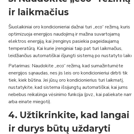
ir laikmačius
Šiuolaikiniai oro kondicionieriai dažnai turi „eco“ režimą, kuris
optimizuoja energijos naudojimą ir mažina suvartojamą
elektros energiją, kai įrenginys pasiekia pageidaujamą
temperatūrą. Kai kurie įrenginiai taip pat turi laikmačius,
leidžiančius automatiškai išjungti sistemą po nustatyto laiko
Patarimas:
Naudokite „eco“ režimą, kad sumažintumėte
energijos sąnaudas, nes jis leis oro kondicionieriui dirbti tik
tiek, kiek būtina. Jei jūsų oro kondicionierius turi laikmatį,
nustatykite, kad sistema išsijungtų automatiškai, kai jums
nebebus reikalinga vėsinimo funkcija (pvz., kai paliekate nam
arba einate miegoti).
4.
Užtikrinkite, kad langai
ir durys būtų uždaryti