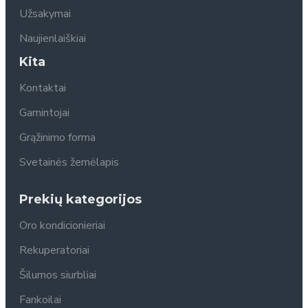
Užsakymai
Naujienlaiškiai
Kita
Kontaktai
Gamintojai
Grąžinimo forma
Svetainės žemėlapis
Prekių kategorijos
Oro kondicionieriai
Rekuperatoriai
Šilumos siurbliai
Fankoilai