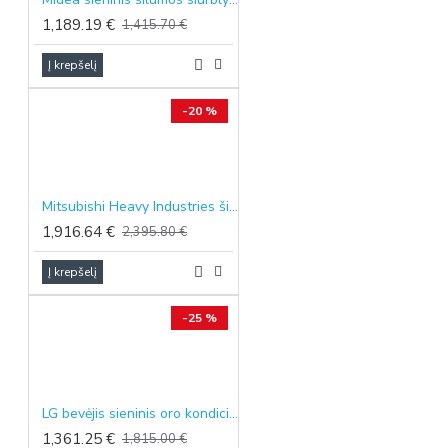
1,189.19 €
1,415.70 €
Į krepšelį
-20 %
Mitsubishi Heavy Industries šilumos siurblys oras-oras SRK-ZTX Arctic Hyper Inverter, 3.5/4.3 kW
1,916.64 €
2,395.80 €
Į krepšelį
-25 %
LG bevėjis sieninis oro kondicionierius ARTCOOL AI Mirror Soft Air 2.5/3.2 kW
1,361.25 €
1,815.00 €