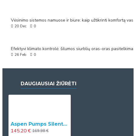
20
Dec
0
26
Feb
0
DAUGIAUSIAI ŽIŪRĖTI
Aspen Pumps Silent+ Mini Aqua kondicionieriaus drenažinis siurbliukas
145.20 €
169.98 €