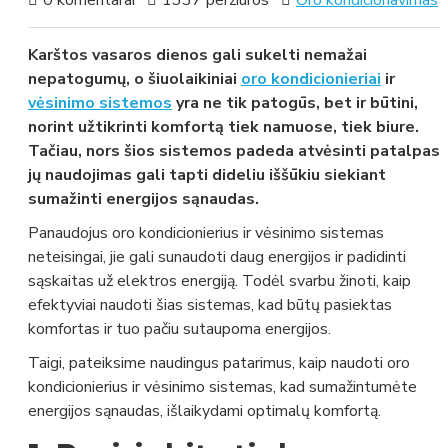
0 komentarai
1337 peržiūros
Oro kondicionavimas
Karštos vasaros dienos gali sukelti nemažai
nepatogumų, o šiuolaikiniai
oro kondicionieriai
ir
vėsinimo sistemos
yra ne tik patogūs, bet ir būtini,
norint užtikrinti komfortą tiek namuose, tiek biure.
Tačiau, nors šios sistemos padeda atvėsinti patalpas,
jų naudojimas gali tapti dideliu iššūkiu siekiant
sumažinti energijos sąnaudas.
Panaudojus oro kondicionierius ir vėsinimo sistemas
neteisingai, jie gali sunaudoti daug energijos ir padidinti
sąskaitas už elektros energiją. Todėl svarbu žinoti, kaip
efektyviai naudoti šias sistemas, kad būtų pasiektas
komfortas ir tuo pačiu sutaupoma energijos.
Taigi, pateiksime naudingus patarimus, kaip naudoti oro
kondicionierius ir vėsinimo sistemas, kad sumažintumėte
energijos sąnaudas, išlaikydami optimalų komfortą.