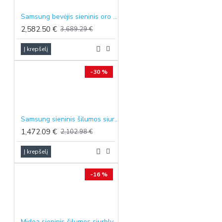
Samsung bevėjis sieninis oro kondicionierius WindFree™ Comfort S2, 6.5/7.4 kW
2,582.50 €
3,689.29 €
Į krepšelį
-30 %
Samsung sieninis šilumos siurblys oras-oras Nordic Airise Premium S2, 2.5/3.2 kW
1,472.09 €
2,102.98 €
Į krepšelį
-16 %
Midea sieninis šilumos siurblys oras-oras Solstice EZ, 7.0/7.3 kW, pilkos spalvos