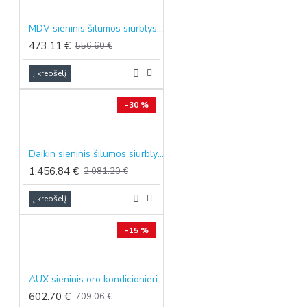
MDV sieninis šilumos siurblys oras-oras Frost Nordic, 3.50/3.81 kW
473.11 €
556.60 €
Į krepšelį
-30 %
Daikin sieninis šilumos siurblys oras-oras NORDIC Comfora, 2.5/3.2 kW
1,456.84 €
2,081.20 €
Į krepšelį
-15 %
AUX sieninis oro kondicionierius QF-SMART, 3.5/3.8 kW
602.70 €
709.06 €