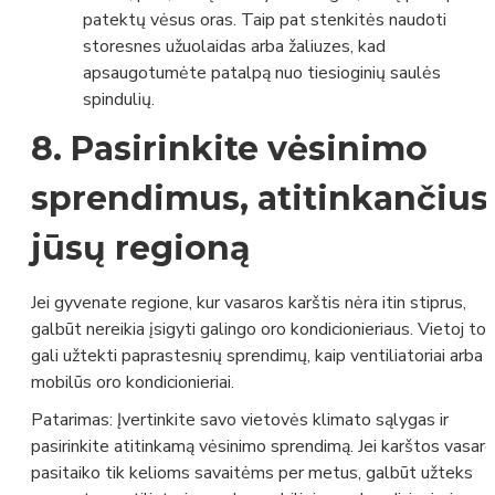
patektų vėsus oras. Taip pat stenkitės naudoti
storesnes užuolaidas arba žaliuzes, kad
apsaugotumėte patalpą nuo tiesioginių saulės
spindulių.
8.
Pasirinkite vėsinimo
sprendimus, atitinkančius
jūsų regioną
Jei gyvenate regione, kur vasaros karštis nėra itin stiprus,
galbūt nereikia įsigyti galingo oro kondicionieriaus. Vietoj to,
gali užtekti paprastesnių sprendimų, kaip ventiliatoriai arba
mobilūs oro kondicionieriai.
Patarimas:
Įvertinkite savo vietovės klimato sąlygas ir
pasirinkite atitinkamą vėsinimo sprendimą. Jei karštos vasar
pasitaiko tik kelioms savaitėms per metus, galbūt užteks