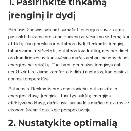
1.
Pasirinkite tinkamą
įrenginį ir dydį
Pirmasis žingsnis siekiant sumažinti energijos suvartojimą –
pasirinkti tinkamą oro kondicionierių ar vėsinimo sistemą, kuri
atitiktų jūsų poreikius ir patalpos dydį. Renkantis įrenginį,
labai svarbu atsižvelgti į patalpos kvadratūrą, nes per dideli
oro kondicionierius, kuris vėsins mažą kambarį, naudos daugi
energijos nei reikėtų. Tuo tarpu per mažas įrenginys gali
neužtikrinti reikiamo komforto ir dirbti nuolatos, kad pasiekt
norimą temperatūrą.
Patarimas:
Renkantis oro kondicionierių, patikrinkite jo
energijos klasę. Įrenginiai, turintys aukštą energijos
efektyvumo klasę, dažniausiai sunaudoja mažiau elektros ir y
ekonomiškesni ilgalaikėje perspektyvoje.
2.
Nustatykite optimalią