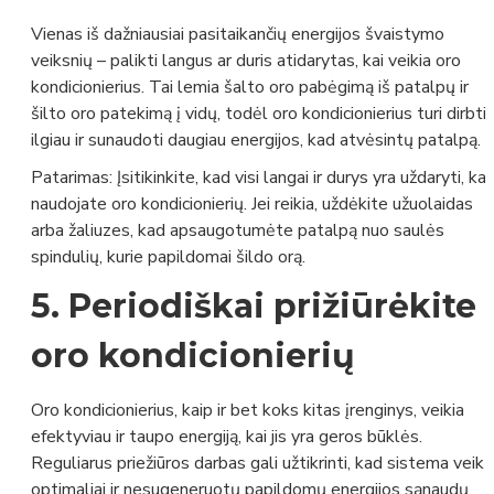
Vienas iš dažniausiai pasitaikančių energijos švaistymo
veiksnių – palikti langus ar duris atidarytas, kai veikia oro
kondicionierius. Tai lemia šalto oro pabėgimą iš patalpų ir
šilto oro patekimą į vidų, todėl oro kondicionierius turi dirbti
ilgiau ir sunaudoti daugiau energijos, kad atvėsintų patalpą.
Patarimas:
Įsitikinkite, kad visi langai ir durys yra uždaryti, kai
naudojate oro kondicionierių. Jei reikia, uždėkite užuolaidas
arba žaliuzes, kad apsaugotumėte patalpą nuo saulės
spindulių, kurie papildomai šildo orą.
5.
Periodiškai prižiūrėkite
oro kondicionierių
Oro kondicionierius, kaip ir bet koks kitas įrenginys, veikia
efektyviau ir taupo energiją, kai jis yra geros būklės.
Reguliarus priežiūros darbas gali užtikrinti, kad sistema veik
optimaliai ir nesugeneruotų papildomų energijos sąnaudų.