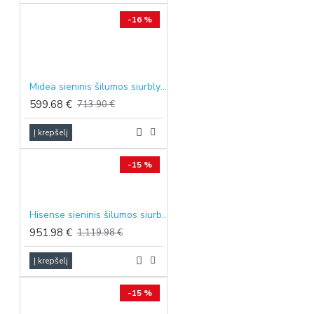
-16 %
Midea sieninis šilumos siurblys oras-oras Solstice EZ, 2.6/2.9 kW, pilkos spalvos
599.68 €
713.90 €
Į krepšelį
-15 %
Hisense sieninis šilumos siurblys oras-oras ENERGY PRO+, 2.6/3.2 kW
951.98 €
1,119.98 €
Į krepšelį
-15 %