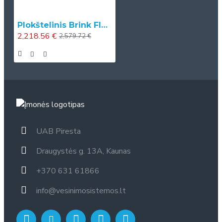
Plokštelinis Brink Flair 225 rekuperatorius
2,218.56 €
2,579.72 €
UAB Piresta
Draugystės g. 13A, Kaunas
+370 631 61866
info@vesinimosistemos.lt