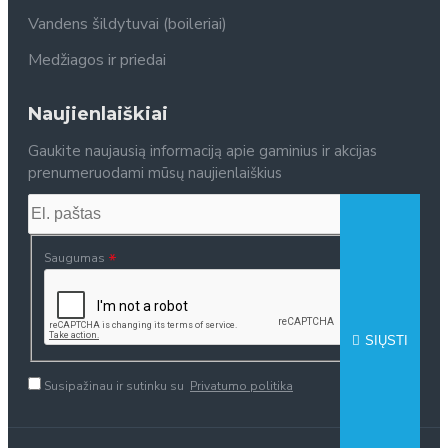
Vandens šildytuvai (boileriai)
Medžiagos ir priedai
Naujienlaiškiai
Gaukite naujausią informaciją apie gaminius ir akcijas
prenumeruodami mūsų naujienlaiškius
Saugumas
SIŲSTI
Susipažinau ir sutinku su
Privatumo politika