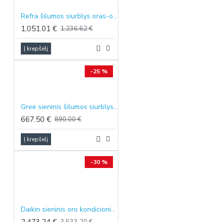
Refra šilumos siurblys oras-oras E-NORDIC SERIJA, 5.3/5.6 kW
1,051.01 €
1,236.62 €
Į krepšelį
-25 %
Gree sieninis šilumos siurblys oras-oras AIRY BLACK, 2.7/3.0 kW
667.50 €
890.00 €
Į krepšelį
-30 %
Daikin sieninis oro kondicionierius Stylish sidabrinės spalvos, 4.2/5.4 kW