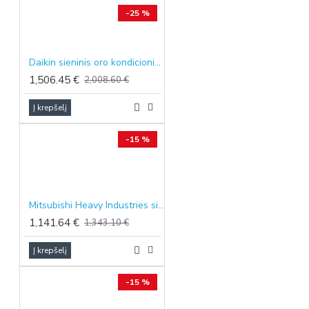
-25 %
Daikin sieninis oro kondicionierius Perfera, 2.5/2.8 kW
1,506.45 €
2,008.60 €
Į krepšelį
-15 %
Mitsubishi Heavy Industries sieninis oro kondicionierius SRK-ZS, 2.5/3.2 kW
1,141.64 €
1,343.10 €
Į krepšelį
-15 %