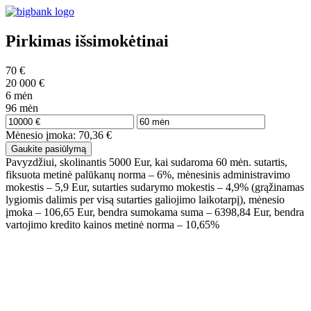
Pirkimas išsimokėtinai
70
€
20 000
€
6
mėn
96
mėn
Mėnesio įmoka:
70,36
€
Gaukite pasiūlymą
Pavyzdžiui, skolinantis 5000 Eur, kai sudaroma 60 mėn. sutartis,
fiksuota metinė palūkanų norma – 6%, mėnesinis administravimo
mokestis – 5,9 Eur, sutarties sudarymo mokestis – 4,9% (grąžinamas
lygiomis dalimis per visą sutarties galiojimo laikotarpį), mėnesio
įmoka – 106,65 Eur, bendra sumokama suma – 6398,84 Eur, bendra
vartojimo kredito kainos metinė norma – 10,65%